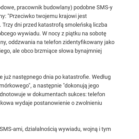
wodowe, pracownik budowlany) podobne SMS-y
lny: "Przeciwko twojemu krajowi jest
rzy dni przed katastrofą smoleńską liczba
obcego wywiadu. W nocy z piątku na sobotę
ny, oddzwania na telefon zidentyfikowany jako
iego, ale obco brzmiące słowa bynajmniej
już następnego dnia po katastrofie. Według
mórkowego", a następnie "dokonują jego
 odnotowuje w dokumentach sukces: telefon
skowa wydaje postanowienie o zwolnieniu
 SMS-ami, działalnością wywiadu, wojną i tym