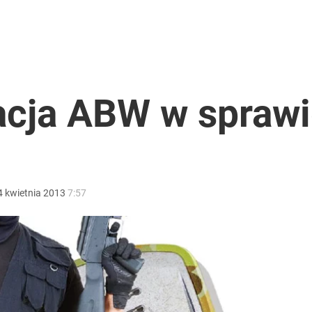
 wicepremiera?
płynął dokument
acja ABW w spraw
ntra „Cała Europa nam go zazdrości”
4
kwietnia
2013
7:57