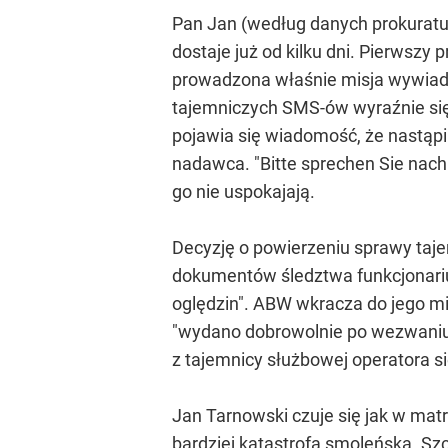
Pan Jan (według danych prokurat
dostaje już od kilku dni. Pierwszy 
prowadzona właśnie misja wywiado
tajemniczych SMS-ów wyraźnie się
pojawia się wiadomość, że nastąpi
nadawca. "Bitte sprechen Sie nach
go nie uspokajają.
Decyzję o powierzeniu sprawy taj
dokumentów śledztwa funkcjonariu
oględzin". ABW wkracza do jego mi
"wydano dobrowolnie po wezwaniu
z tajemnicy służbowej operatora s
Jan Tarnowski czuje się jak w mat
bardziej katastrofą smoleńską. Szc