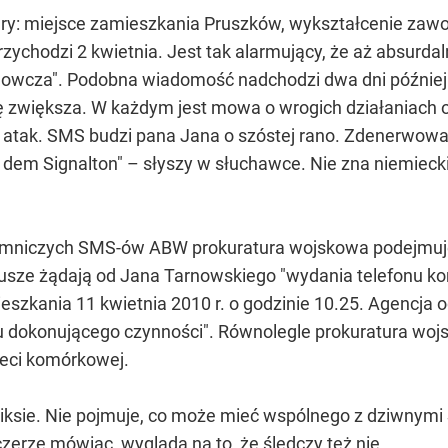
ury: miejsce zamieszkania Pruszków, wykształcenie za
przychodzi 2 kwietnia. Jest tak alarmujący, że aż absurda
wcza". Podobna wiadomość nadchodzi dwa dni później. T
 zwiększa. W każdym jest mowa o wrogich działaniach 
 atak. SMS budzi pana Jana o szóstej rano. Zdenerwowa
 dem Signalton" – słyszy w słuchawce. Nie zna niemieck
emniczych SMS-ów ABW prokuratura wojskowa podejmuje 
sze żądają od Jana Tarnowskiego "wydania telefonu ko
eszkania 11 kwietnia 2010 r. o godzinie 10.25. Agencja
 dokonującego czynności". Równolegle prokuratura woj
ieci komórkowej.
riksie. Nie pojmuje, co może mieć wspólnego z dziwnymi
zerze mówiąc, wygląda na to, że śledczy też nie.