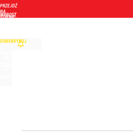
PRZEJDŹ
Udostępnij
39
Skomentuj
NA
WPROST
STRONĘ
GŁÓWNĄ
WIADOMOŚCI
POLITYKA
BIZNES
DOM
ZDROWIE
ROZRYWKA
TYGOD
Mocne słowa z Moskwy pod adresem Sikorskiego. 
SUBSKRYBUJ
1
ZALOGUJ
Farmacja: wzrost pod presją. co czeka branżę do 
SZUKAJ
MENU
1
„Nie chodzi o zemstę”. Mocny apel w sprawie ofiar 
dodaj