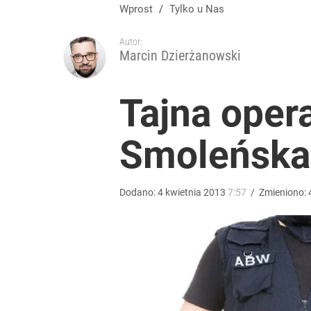
Wielki powrót znanego polityka. Dostanie funkcję
Wprost
/
Tylko u Nas
Autor:
3
Marcin Dzierżanowski
Ile kosztowały obchody rocznicy Nawrockiego? W
Tajna oper
1
Smoleńska
Wrze po roku Nawrockiego. „Największa hańba” ko
Dodano:
4
kwietnia
2013
7:57
/
Zmieniono:
16