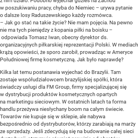
z nim działo. Podobno wyjechał gdzieś na Zachód
w poszukiwaniu pracy, chyba do Niemiec – urywa pytanie
o dalsze losy Raduszewskiego każdy rozmówca.
– Jak go stać na takie życie? Nie mam pojęcia. Na pewno
nie ma tych pieniędzy z kopania piłki na boisku –
odpowiada Tomasz Iwan, obecny dyrektor ds.
organizacyjnych piłkarskiej reprezentacji Polski. W mediach
krążą opowieści, że sporo zarobił, prowadząc w Ameryce
Południowej firmę kosmetyczną. Jak było naprawdę?
Kilka lat temu postanawia wyjechać do Brazylii. Tam
zostaje współudziałowcem brazylijskiej spółki, która
świadczy usługi dla FM Group, firmy specjalizującej się
w dystrybucji produktów kosmetycznych opartych
na marketingu sieciowym. W ostatnich latach ta forma
handlu przeżywa niesłychany boom na całym świecie.
Towarów nie kupuje się w sklepie, ale nabywa
bezpośrednio od dystrybutorów, którzy zarabiają na marży
ze sprzedaży. Jeśli zdecydują się na budowanie całej sieci