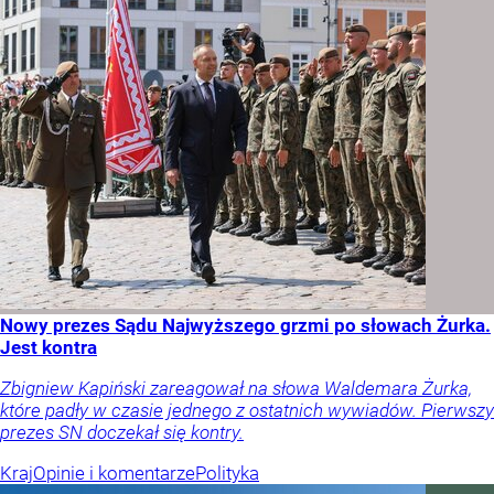
Nowy prezes Sądu Najwyższego grzmi po słowach Żurka.
Jest kontra
Zbigniew Kapiński zareagował na słowa Waldemara Żurka,
które padły w czasie jednego z ostatnich wywiadów. Pierwszy
prezes SN doczekał się kontry.
Kraj
Opinie i komentarze
Polityka