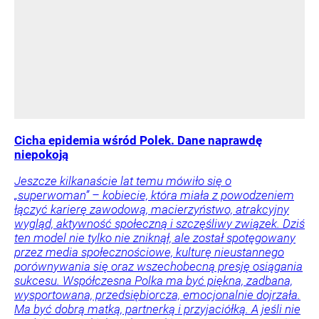
Cicha epidemia wśród Polek. Dane naprawdę
niepokoją
Jeszcze kilkanaście lat temu mówiło się o
„superwoman” – kobiecie, która miała z powodzeniem
łączyć karierę zawodową, macierzyństwo, atrakcyjny
wygląd, aktywność społeczną i szczęśliwy związek. Dziś
ten model nie tylko nie zniknął, ale został spotęgowany
przez media społecznościowe, kulturę nieustannego
porównywania się oraz wszechobecną presję osiągania
sukcesu. Współczesna Polka ma być piękna, zadbana,
wysportowana, przedsiębiorcza, emocjonalnie dojrzała.
Ma być dobrą matką, partnerką i przyjaciółką. A jeśli nie