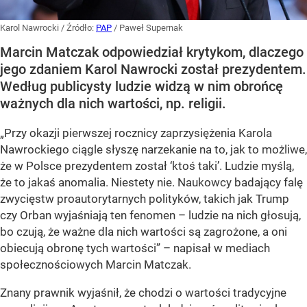
Karol Nawrocki
/ Źródło:
PAP
/
Paweł Supernak
Marcin Matczak odpowiedział krytykom, dlaczego
jego zdaniem Karol Nawrocki został prezydentem.
Według publicysty ludzie widzą w nim obrońcę
ważnych dla nich wartości, np. religii.
„Przy okazji pierwszej rocznicy zaprzysiężenia Karola
Nawrockiego ciągle słyszę narzekanie na to, jak to możliwe,
że w Polsce prezydentem został ‘ktoś taki’. Ludzie myślą,
że to jakaś anomalia. Niestety nie. Naukowcy badający falę
zwycięstw proautorytarnych polityków, takich jak Trump
czy Orban wyjaśniają ten fenomen – ludzie na nich głosują,
bo czują, że ważne dla nich wartości są zagrożone, a oni
obiecują obronę tych wartości” – napisał w mediach
społecznościowych Marcin Matczak.
Znany prawnik wyjaśnił, że chodzi o wartości tradycyjne