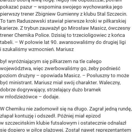
pokazać pazur – wspomina swojego wychowanka jego
pierwszy trener Zbigniew Gumienny z klubu Stal Szczecin.
To tam Raduszewski stawiał pierwsze kroki w piłkarskiej
karierze. Z trybun zauważył go Mirosław Masicz, ówczesny
trener Chemika Police. Dzisiaj to trzecioligowiec z końca
tabeli. – W połowie lat 90. awansowaliśmy do drugiej ligi
i szukaliśmy wzmocnień. Mariusz
był wyróżniającym się piłkarzem na tle całego
województwa, więc zwerbowaliśmy go, żeby podnieść
poziom drużyny – opowiada Masicz. – Posłuszny to może
być ministrant. Mariusz miał swój charakter. Waleczny,
dobrze dogrywający, strzelający dużo bramek
w młodzieżówce – dodaje.
W Chemiku nie zadomowił się na długo. Zagrał jedną rundę,
złapał kontuzję i odszedł. Później miał epizod
w szczecińskim klubie futsalowym i ostatecznie odnalazł
się dopiero w piłce plażowej. Został nawet reprezentantem