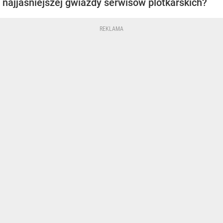
najjaśniejszej gwiazdy serwisów plotkarskich?