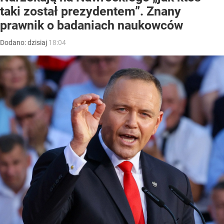
taki został prezydentem”. Znany
prawnik o badaniach naukowców
Dodano:
dzisiaj
18:04