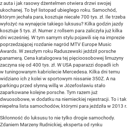
z auta i jak rasowy dżentelmen otwiera drzwi swojej
ukochanej. To był listopad ubiegłego roku. Samochód,
którym jechała para, kosztuje niecałe 700 tys. zł. Ile trzeba
wyłożyć na wynajęcie takiego luksusu? Kilka godzin jazdy
kosztuje 5 tys. zł. Numer z rollsem para zaliczyła już kilka
dni wcześniej. W tym samym stylu pojawili się na imprezie
poprzedzającej rozdanie nagród MTV Europe Music
Awards. W zeszłym roku Raduszewski jeździł porsche
panamerą. Cena katalogowa tej pięcioosobowej limuzyny
zaczyna się od 400 tys. zł. W USA paparazzi dopadli ich
w tuningowanym kabriolecie Mercedesa. Kilka dni temu
widziano ich z kolei w sportowym nissanie 350Z. A na
parkingu przed słynną willą w Józefosławiu stało
zaparkowane kolejne porsche. Tym razem już
dwuosobowe, w dodatku na niemieckiej rejestracji. To i tak
niepełna lista samochodów, którymi para jeździła w 2013 r.
Skłonność do luksusu to nie tylko drogie samochody.
Zdaniem Marzeny Rudnickiej, eksperta od rynku