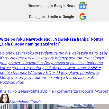
Obserwuj nas
w
Google News
Dodaj jako
źródło w Google
Wrze po roku Nawrockiego. „Największa hańba” kontra
„Cała Europa nam go zazdrości”
Po pierwszym roku prezydentury nic nie wskazuje na to, żeby
Karol Nawrocki wyciszył spory między dwoma zwaśnionymi
politycznymi obozami. – Dotychczas największą hańbą na
karcie jego prezydentury jest chyba zawetowanie SAFE –
ocenia Mariusz Witczak z KO. – Mamy głowę państwa, z
której możemy być dumni – kontruje Marek Jakubiak z
Rozwoju Plus.
Kraj
Tylko u Nas
Polityka
Opinie i komentarze
Tygodnik Wprost
Magdalena
Frindt