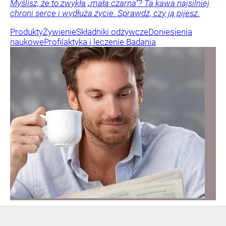
Myślisz, że to zwykła „mała czarna”? Ta kawa najsilniej
chroni serce i wydłuża życie. Sprawdź, czy ją pijesz.
Produkty
Żywienie
Składniki odżywcze
Doniesienia
naukowe
Profilaktyka i leczenie
Badania