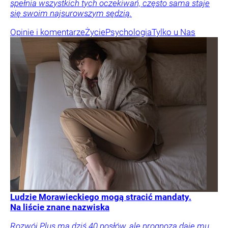
spełnia wszystkich tych oczekiwań, często sama staje
się swoim najsurowszym sędzią.
Opinie i komentarze
Życie
Psychologia
Tylko u Nas
Ludzie Morawieckiego mogą stracić mandaty.
Na liście znane nazwiska
Rozwój Plus ma dziś 40 posłów, ale prognoza daje mu