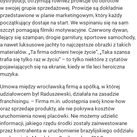
dystrybucji, otrzymują również prowizje od obrotów
w swojej grupie sprzedażowej. Prowizje są dokładnie
przedstawione w planie marketingowym, który każdy
początkujący dostaje na start. We wspinaniu się na sam
szczyt pomagają filmiki motywacyjne. Czerwony dywan,
lejący się szampan, drogie garnitury, sportowe samochody,
a nawet luksusowe jachty to najczęstsze obrazki z takich
materiałów. „Ta firma odmieni twoje życie”, „Taka szansa
trafia się tylko raz w życiu” – to tylko niektóre z cytatów
pojawiających się na ekranie, kiedy w tle leci heroiczna
muzyka.
Umowa między wrocławską firmą a spółką, w której
udziałowcem był Raduszewski, działała na zasadzie
franchisingu. – Firma m.in. udostępnia swój know-how
oraz sprzedaje produkty, ale nie pokrywa kosztów
uruchomienia nowej placówki. Nie możemy udzielić
informacji, jakiego rzędu środki zostały zainwestowane
przez kontrahenta w uruchomienie brazylijskiego oddziału