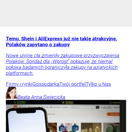
Temu, Shein i AliExpress już nie takie atrakcyjne.
Polaków zapytano o zakupy
Nowe unijne cła zmieniły zakupowe przyzwyczajenia
Polaków. Sondaż dla „Wprost” pokazuje, że niemal
połowa badanych ograniczyła zakupy na azjatyckich
platformach.
Firmy i rynki
Gospodarka
Twój portfel
Tylko u Nas
Beata Anna
Święcicka