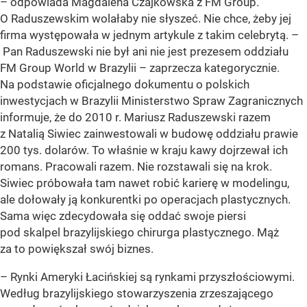
– odpowiada Magdalena Czajkowska z FM Group.
O Raduszewskim wolałaby nie słyszeć. Nie chce, żeby jej
firma występowała w jednym artykule z takim celebrytą. –
Pan Raduszewski nie był ani nie jest prezesem oddziału
FM Group World w Brazylii – zaprzecza kategorycznie.
Na podstawie oficjalnego dokumentu o polskich
inwestycjach w Brazylii Ministerstwo Spraw Zagranicznych
informuje, że do 2010 r. Mariusz Raduszewski razem
z Natalią Siwiec zainwestowali w budowę oddziału prawie
200 tys. dolarów. To właśnie w kraju kawy dojrzewał ich
romans. Pracowali razem. Nie rozstawali się na krok.
Siwiec próbowała tam nawet robić karierę w modelingu,
ale dołowały ją konkurentki po operacjach plastycznych.
Sama więc zdecydowała się oddać swoje piersi
pod skalpel brazylijskiego chirurga plastycznego. Mąż
za to powiększał swój biznes.
– Rynki Ameryki Łacińskiej są rynkami przyszłościowymi.
Według brazylijskiego stowarzyszenia zrzeszającego