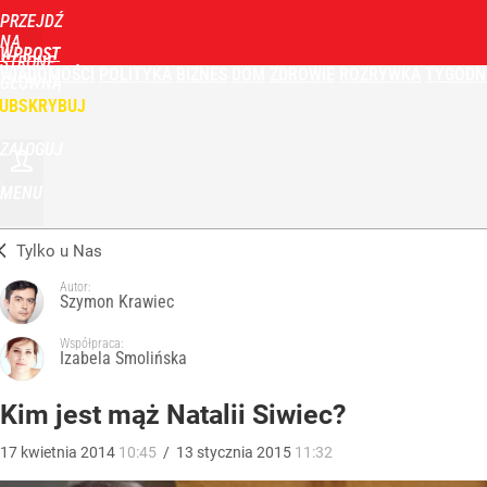
PRZEJDŹ
NA
WPROST
STRONĘ
WIADOMOŚCI
POLITYKA
BIZNES
DOM
ZDROWIE
ROZRYWKA
TYGODN
GŁÓWNĄ
UBSKRYBUJ
ZALOGUJ
MENU
Tylko u Nas
Autor:
Szymon Krawiec
Współpraca:
Izabela Smolińska
Kim jest mąż Natalii Siwiec?
17
kwietnia
2014
10:45
/
13
stycznia
2015
11:32