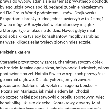
prawa do wypowiadania się na temat prywatnego dochodu
byłego udziałowca spółki, będącej zupełnie niezależnym
od FM Group World podmiotem – mówi Czajkowska.
Ekspertom z branży trudno jednak uwierzyć w to, że mąż
Siwiec mógł w Brazylii zbić wielomilionowy majątek,
z którego żyje w luksusie do dziś. Nawet gdyby miał
pod sobą kilka tysięcy konsultantów, mógłby zarabiać
najwyżej kilkadziesiąt tysięcy złotych miesięcznie.
Piekielna kariera
Starannie przystrzyżony zarost, charakterystyczny dołek
w brodzie. Idealna opalenizna, hollywoodzki uśmiech, włosy
postawione na żel. Natalia Siwiec w szpilkach przewyższa
go niemal o głowę. Dla starych znajomych zawsze
pozostanie Diabłem. Tak wołali na niego na boisku. –
Poznałem Mariusza, jak miał siedem lat. Chodził
do szczecińskiej podstawówki o profilu sportowym, więc
kopał piłkę już jako dziecko. Kontaktowy, otwarty. Miał
bardzo dobrą lewą nogę. Nigdy nie odpuszczał, potrafił