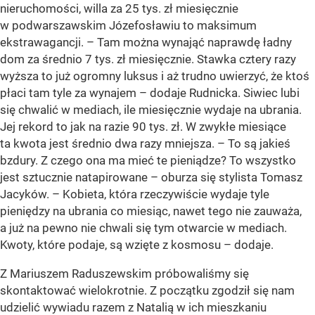
nieruchomości, willa za 25 tys. zł miesięcznie
w podwarszawskim Józefosławiu to maksimum
ekstrawagancji. – Tam można wynająć naprawdę ładny
dom za średnio 7 tys. zł miesięcznie. Stawka cztery razy
wyższa to już ogromny luksus i aż trudno uwierzyć, że ktoś
płaci tam tyle za wynajem – dodaje Rudnicka. Siwiec lubi
się chwalić w mediach, ile miesięcznie wydaje na ubrania.
Jej rekord to jak na razie 90 tys. zł. W zwykłe miesiące
ta kwota jest średnio dwa razy mniejsza. – To są jakieś
bzdury. Z czego ona ma mieć te pieniądze? To wszystko
jest sztucznie natapirowane – oburza się stylista Tomasz
Jacyków. – Kobieta, która rzeczywiście wydaje tyle
pieniędzy na ubrania co miesiąc, nawet tego nie zauważa,
a już na pewno nie chwali się tym otwarcie w mediach.
Kwoty, które podaje, są wzięte z kosmosu – dodaje.
Z Mariuszem Raduszewskim próbowaliśmy się
skontaktować wielokrotnie. Z początku zgodził się nam
udzielić wywiadu razem z Natalią w ich mieszkaniu