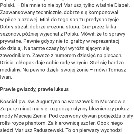
Polski. – Dla mnie to nie był Mariusz, tylko właśnie Diabeł.
Zaawansowany technicznie, dobrze się komponował
w piłce plażowej. Miał do tego sportu predyspozycje.
Dobry strzał, dobrze ułożona stopa. Grał przez kilka
sezonów, później wyjechał z Polski. Mówił, że to sprawy
prywatne. Pewnie gdyby nie to, grałby w reprezentacji
do dzisiaj. Na tamte czasy był wyróżniającym się
zawodnikiem. Zawsze z numerem dziesięć na plecach.
Dzisiaj chłopak daje sobie radę w życiu. Stał się bardzo
medialny. Na pewno dzięki swojej żonie – mówi Tomasz
Iwan.
Prawie gwiazdy, prawie luksus
Kościół pw. św. Augustyna na warszawskim Muranowie.
Za parę minut ma się rozpocząć słynny bluźnierczy pokaz
mody Macieja Zienia. Pod czerwony dywan podjeżdża biały
rolls-royce phantom. Za kierownicą szofer. Obok niego
siedzi Mariusz Raduszewski. To on pierwszy wychodzi