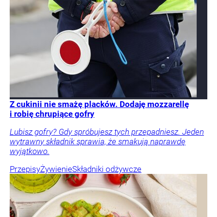
Z cukinii nie smażę placków. Dodaję mozzarellę
i robię chrupiące gofry
Lubisz gofry? Gdy spróbujesz tych przepadniesz. Jeden
wytrawny składnik sprawia, że smakują naprawdę
wyjątkowo.
Przepisy
Żywienie
Składniki odżywcze