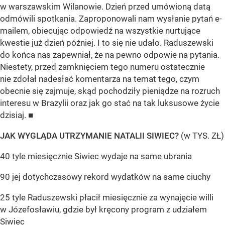
w warszawskim Wilanowie. Dzień przed umówioną datą
odmówili spotkania. Zaproponowali nam wysłanie pytań e-
mailem, obiecując odpowiedź na wszystkie nurtujące
kwestie już dzień później. I to się nie udało. Raduszewski
do końca nas zapewniał, że na pewno odpowie na pytania.
Niestety, przed zamknięciem tego numeru ostatecznie
nie zdołał nadesłać komentarza na temat tego, czym
obecnie się zajmuje, skąd pochodziły pieniądze na rozruch
interesu w Brazylii oraz jak go stać na tak luksusowe życie
dzisiaj. ■
JAK WYGLĄDA UTRZYMANIE NATALII SIWIEC?
(w TYS. ZŁ)
40 tyle miesięcznie Siwiec wydaje na same ubrania
90 jej dotychczasowy rekord wydatków na same ciuchy
25 tyle Raduszewski płacił miesięcznie za wynajęcie willi
w Józefosławiu, gdzie był kręcony program z udziałem
Siwiec