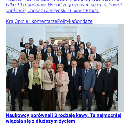
tylko 19 mandatów. Wśród zagrożonych są m.in. Paweł
Jabłoński, Janusz Cieszyński i Łukasz Kmita.
Kraj
Opinie i komentarze
Polityka
Sondaże
Naukowcy porównali 3 rodzaje kawy. Ta najmocniej
wiązała się z dłuższym życiem