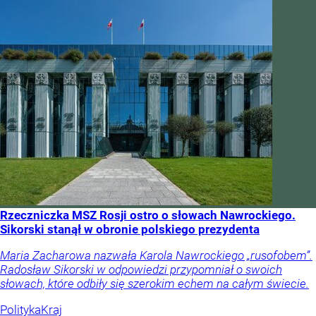
Rzeczniczka MSZ Rosji ostro o słowach Nawrockiego.
Sikorski stanął w obronie polskiego prezydenta
Maria Zacharowa nazwała Karola Nawrockiego „rusofobem”.
Radosław Sikorski w odpowiedzi przypomniał o swoich
słowach, które odbiły się szerokim echem na całym świecie.
Polityka
Kraj