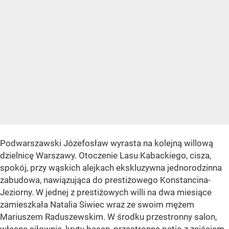
Podwarszawski Józefosław wyrasta na kolejną willową
dzielnicę Warszawy. Otoczenie Lasu Kabackiego, cisza,
spokój, przy wąskich alejkach ekskluzywna jednorodzinna
zabudowa, nawiązująca do prestiżowego Konstancina-
Jeziorny. W jednej z prestiżowych willi na dwa miesiące
zamieszkała Natalia Siwiec wraz ze swoim mężem
Mariuszem Raduszewskim. W środku przestronny salon,
własna siłownia, kryty basen, przestronne patio z zejściem