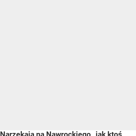
Narzekają na Nawrockiego „jak ktoś