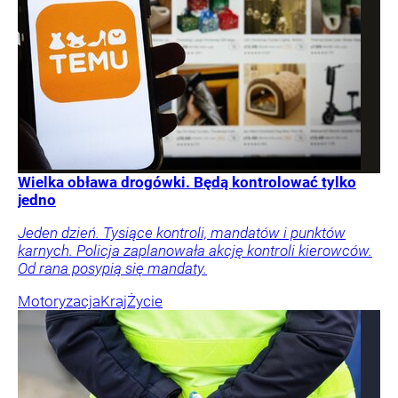
Wielka obława drogówki. Będą kontrolować tylko
jedno
Jeden dzień. Tysiące kontroli, mandatów i punktów
karnych. Policja zaplanowała akcję kontroli kierowców.
Od rana posypią się mandaty.
Motoryzacja
Kraj
Życie