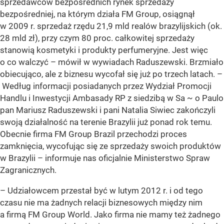
sprzedawców bezpośrednich rynek sprzedaży
bezpośredniej, na którym działa FM Group, osiągnął
w 2009 r. sprzedaż rzędu 21,9 mld realów brazylijskich (ok.
28 mld zł), przy czym 80 proc. całkowitej sprzedaży
stanowią kosmetyki i produkty perfumeryjne. Jest więc
o co walczyć – mówił w wywiadach Raduszewski. Brzmiało
obiecująco, ale z biznesu wycofał się już po trzech latach. –
Według informacji posiadanych przez Wydział Promocji
Handlu i Inwestycji Ambasady RP z siedzibą w Sa ~ o Paulo
pan Mariusz Raduszewski i pani Natalia Siwiec zakończyli
swoją działalność na terenie Brazylii już ponad rok temu.
Obecnie firma FM Group Brazil przechodzi proces
zamknięcia, wycofując się ze sprzedaży swoich produktów
w Brazylii – informuje nas oficjalnie Ministerstwo Spraw
Zagranicznych.
– Udziałowcem przestał być w lutym 2012 r. i od tego
czasu nie ma żadnych relacji biznesowych między nim
a firmą FM Group World. Jako firma nie mamy też żadnego