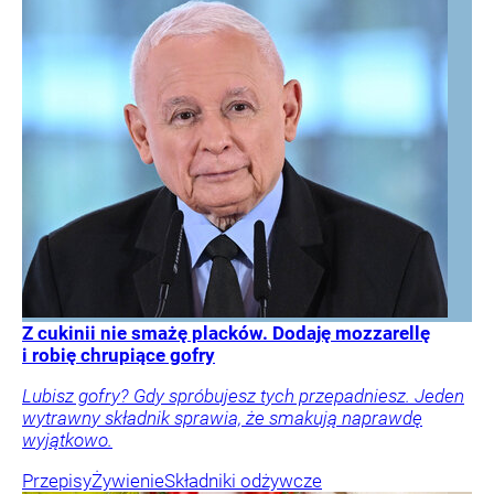
Z cukinii nie smażę placków. Dodaję mozzarellę
i robię chrupiące gofry
Lubisz gofry? Gdy spróbujesz tych przepadniesz. Jeden
wytrawny składnik sprawia, że smakują naprawdę
wyjątkowo.
Przepisy
Żywienie
Składniki odżywcze