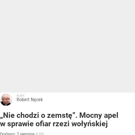
Autor:
Robert Nęcek
„Nie chodzi o zemstę”. Mocny apel
w sprawie ofiar rzezi wołyńskiej
Dodano:
7
sierpnia
6:09