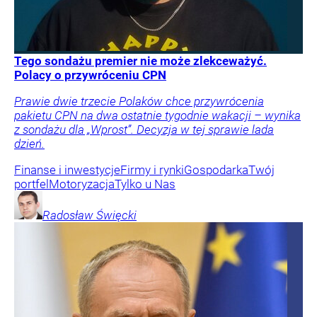
Tego sondażu premier nie może zlekceważyć.
Polacy o przywróceniu CPN
Prawie dwie trzecie Polaków chce przywrócenia
pakietu CPN na dwa ostatnie tygodnie wakacji – wynika
z sondażu dla „Wprost”. Decyzja w tej sprawie lada
dzień.
Finanse i inwestycje
Firmy i rynki
Gospodarka
Twój
portfel
Motoryzacja
Tylko u Nas
Radosław
Święcki