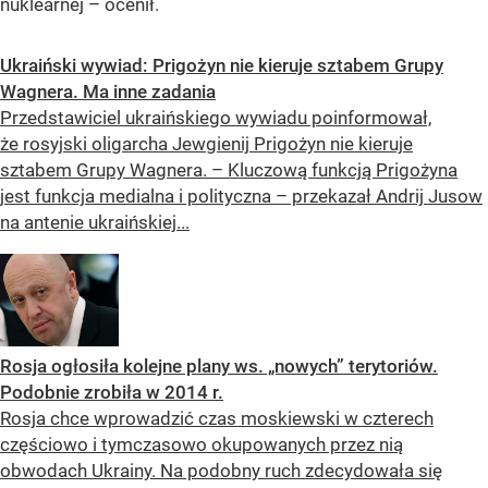
nuklearnej – ocenił.
Ukraiński wywiad: Prigożyn nie kieruje sztabem Grupy
Wagnera. Ma inne zadania
Przedstawiciel ukraińskiego wywiadu poinformował,
że rosyjski oligarcha Jewgienij Prigożyn nie kieruje
sztabem Grupy Wagnera. – Kluczową funkcją Prigożyna
jest funkcja medialna i polityczna – przekazał Andrij Jusow
na antenie ukraińskiej...
Rosja ogłosiła kolejne plany ws. „nowych” terytoriów.
Podobnie zrobiła w 2014 r.
Rosja chce wprowadzić czas moskiewski w czterech
częściowo i tymczasowo okupowanych przez nią
obwodach Ukrainy. Na podobny ruch zdecydowała się