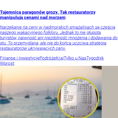
Tajemnica paragonów grozy. Tak restauratorzy
manipulują cenami nad morzem
Narzekanie na ceny w nadmorskich smażalniach są częścią
naszego wakacyjnego folkloru. Jednak to nie głupota
turystów, naiwność ani niezdolność mnożenia i dodawania do
stu. To przemyślana, ale nie do końca uczciwa strategia
restauratorów ukrywających ceny.
Finanse i inwestycje
Podróże
Kraj
Tylko u Nas
Tygodnik
Wprost