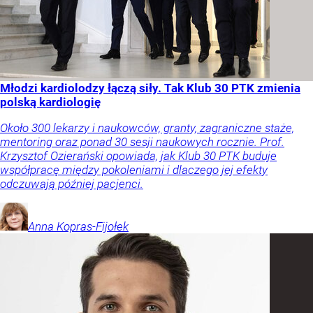
Młodzi kardiolodzy łączą siły. Tak Klub 30 PTK zmienia
polską kardiologię
Około 300 lekarzy i naukowców, granty, zagraniczne staże,
mentoring oraz ponad 30 sesji naukowych rocznie. Prof.
Krzysztof Ozierański opowiada, jak Klub 30 PTK buduje
współpracę między pokoleniami i dlaczego jej efekty
odczuwają później pacjenci.
Anna
Kopras-Fijołek