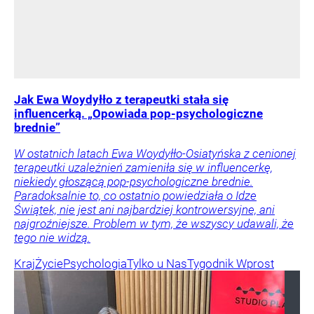
Jak Ewa Woydyłło z terapeutki stała się
influencerką. „Opowiada pop-psychologiczne
brednie”
W ostatnich latach Ewa Woydyłło-Osiatyńska z cenionej
terapeutki uzależnień zamieniła się w influencerkę,
niekiedy głoszącą pop-psychologiczne brednie.
Paradoksalnie to, co ostatnio powiedziała o Idze
Świątek, nie jest ani najbardziej kontrowersyjne, ani
najgroźniejsze. Problem w tym, że wszyscy udawali, że
tego nie widzą.
Kraj
Życie
Psychologia
Tylko u Nas
Tygodnik Wprost