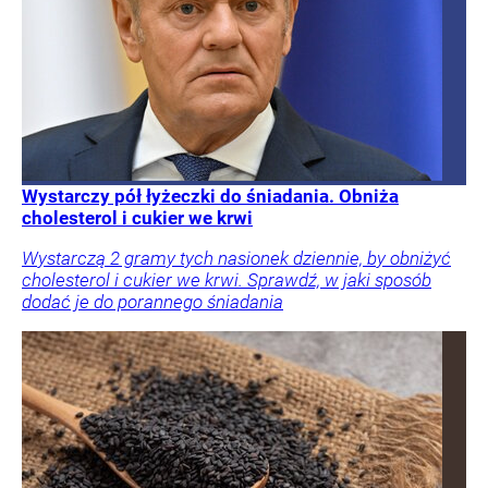
Wystarczy pół łyżeczki do śniadania. Obniża
cholesterol i cukier we krwi
Wystarczą 2 gramy tych nasionek dziennie, by obniżyć
cholesterol i cukier we krwi. Sprawdź, w jaki sposób
dodać je do porannego śniadania