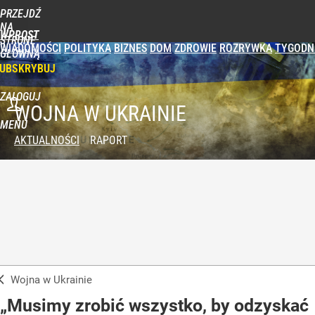
PRZEJDŹ
NA
WPROST
STRONĘ
WIADOMOŚCI
POLITYKA
BIZNES
DOM
ZDROWIE
ROZRYWKA
TYGODN
GŁÓWNĄ
UBSKRYBUJ
ZALOGUJ
WOJNA W UKRAINIE
MENU
AKTUALNOŚCI
RAPORT
Wojna w Ukrainie
„Musimy zrobić wszystko, by odzyskać