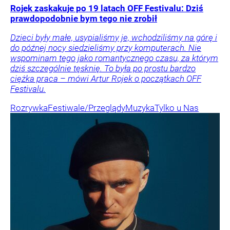
Rojek zaskakuje po 19 latach OFF Festivalu: Dziś
prawdopodobnie bym tego nie zrobił
Dzieci były małe, usypialiśmy je, wchodziliśmy na górę i
do późnej nocy siedzieliśmy przy komputerach. Nie
wspominam tego jako romantycznego czasu, za którym
dziś szczególnie tęsknię. To była po prostu bardzo
ciężka praca – mówi Artur Rojek o początkach OFF
Festivalu.
Rozrywka
Festiwale/Przeglądy
Muzyka
Tylko u Nas