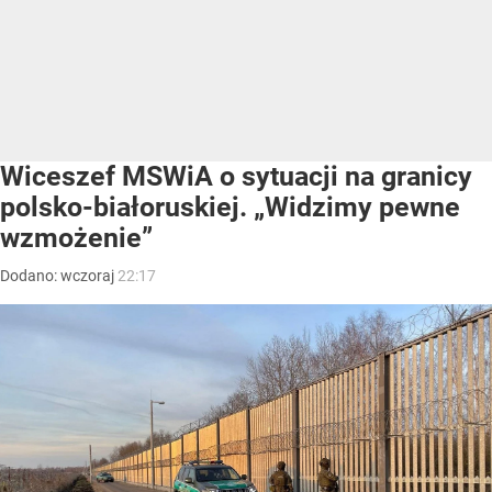
Wiceszef MSWiA o sytuacji na granicy
polsko-białoruskiej. „Widzimy pewne
wzmożenie”
Dodano:
wczoraj
22:17