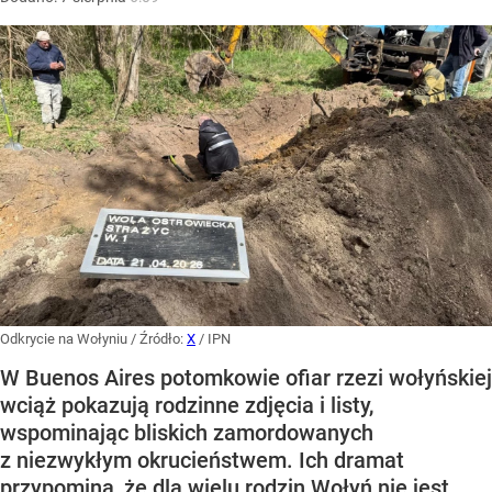
Odkrycie na Wołyniu
/ Źródło:
X
/
IPN
W Buenos Aires potomkowie ofiar rzezi wołyńskiej
wciąż pokazują rodzinne zdjęcia i listy,
wspominając bliskich zamordowanych
z niezwykłym okrucieństwem. Ich dramat
przypomina, że dla wielu rodzin Wołyń nie jest