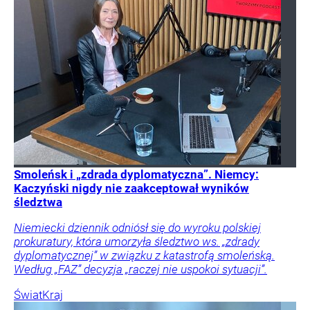
Smoleńsk i „zdrada dyplomatyczna”. Niemcy:
Kaczyński nigdy nie zaakceptował wyników
śledztwa
Niemiecki dziennik odniósł się do wyroku polskiej
prokuratury, która umorzyła śledztwo ws. „zdrady
dyplomatycznej” w związku z katastrofą smoleńską.
Według „FAZ” decyzja „raczej nie uspokoi sytuacji”.
Świat
Kraj