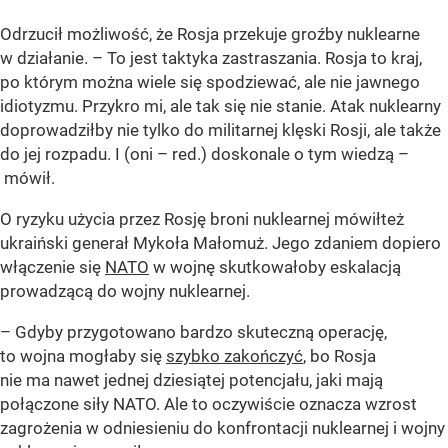
Odrzucił możliwość, że Rosja przekuje groźby nuklearne
w działanie. – To jest taktyka zastraszania. Rosja to kraj,
po którym można wiele się spodziewać, ale nie jawnego
idiotyzmu. Przykro mi, ale tak się nie stanie. Atak nuklearny
doprowadziłby nie tylko do militarnej klęski Rosji, ale także
do jej rozpadu. I (oni – red.) doskonale o tym wiedzą –
mówił.
O ryzyku użycia przez Rosję broni nuklearnej mówiłteż
ukraiński generał Mykoła Małomuż. Jego zdaniem dopiero
włączenie się
NATO
w wojnę skutkowałoby eskalacją
prowadzącą do wojny nuklearnej.
– Gdyby przygotowano bardzo skuteczną operację,
to wojna mogłaby się
szybko zakończyć
, bo Rosja
nie ma nawet jednej dziesiątej potencjału, jaki mają
połączone siły NATO. Ale to oczywiście oznacza wzrost
zagrożenia w odniesieniu do konfrontacji nuklearnej i wojny