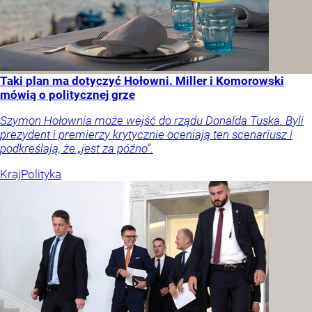
Taki plan ma dotyczyć Hołowni. Miller i Komorowski
mówią o politycznej grze
Szymon Hołownia może wejść do rządu Donalda Tuska. Byli
prezydent i premierzy krytycznie oceniają ten scenariusz i
podkreślają, że „jest za późno”.
Kraj
Polityka