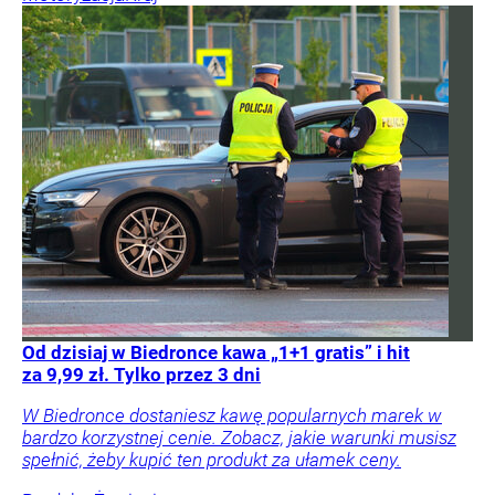
Od dzisiaj w Biedronce kawa „1+1 gratis” i hit
za 9,99 zł. Tylko przez 3 dni
W Biedronce dostaniesz kawę popularnych marek w
bardzo korzystnej cenie. Zobacz, jakie warunki musisz
spełnić, żeby kupić ten produkt za ułamek ceny.