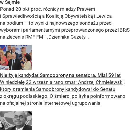
w Sejmie
Ponad 20 pkt proc. różnicy miedzy Prawem
i Sprawiedliwością a Koalicją Obywatelską i Lewica
na podium – to wyniki najnowszego sondażu przed
wyborami parlamentarnymi przeprowadzonego przez IBRiS
na zlecenie RMF FM i „Dziennika Gazety...
Nie żyje kandydat Samoobrony na senatora. Miał 59 lat
W niedzielę 22 września rano zmarł Andrzej Chmielewski,
który z ramienia Samoobrony kandydował do Senatu
z okręgu podlaskiego. O śmierci polityka poinformowano
na oficjalnej stronie internetowej ugrupowania.