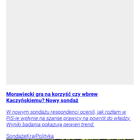
Morawiecki gra na korzyść czy wbrew
Kaczyńskiemu? Nowy sondaż
W nowym sondażu respondenci ocenili, jak rozłam w
PiS-ie wpłynie na szanse prawicy na powrót do władzy.
Wyniki badania pokazują pewien trend.
Sondaże
Kraj
Polityka