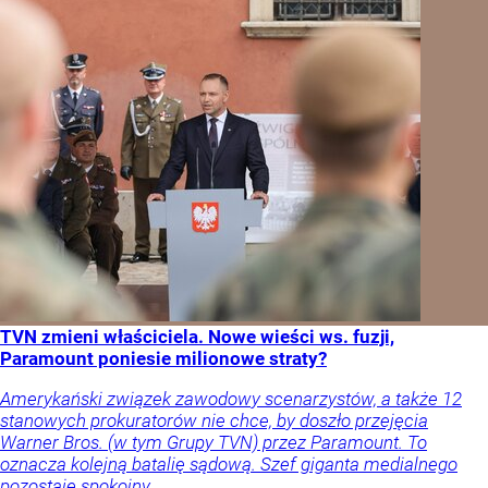
TVN zmieni właściciela. Nowe wieści ws. fuzji,
Paramount poniesie milionowe straty?
Amerykański związek zawodowy scenarzystów, a także 12
stanowych prokuratorów nie chce, by doszło przejęcia
Warner Bros. (w tym Grupy TVN) przez Paramount. To
oznacza kolejną batalię sądową. Szef giganta medialnego
pozostaje spokojny.