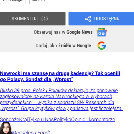
SKOMENTUJ
UDOSTĘPNIJ
4
Obserwuj nas
w
Google News
Dodaj jako
źródło w Google
Nawrocki ma szansę na drugą kadencję? Tak ocenili
go Polacy. Sondaż dla „Wprost”
Blisko 39 proc. Polek i Polaków deklaruje, że ponownie
zagłosowałoby na Karola Nawrockiego w wyborach
prezydenckich – wynika z sondażu SW Research dla
„Wprost”. Grupa krytyków głowy państwa jest liczniejsza.
Sondaże
Kraj
Tylko u Nas
Polityka
Opinie i komentarze
Magdalena
Frindt