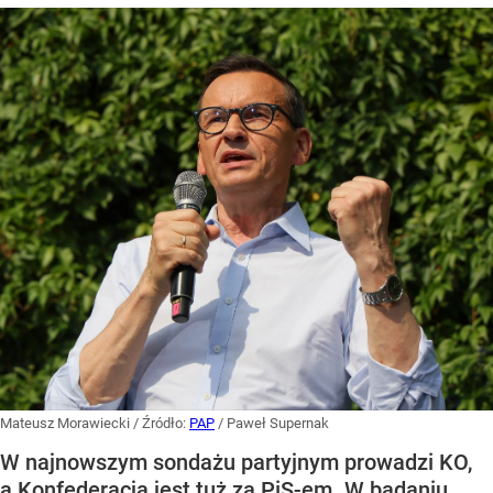
Mateusz Morawiecki
/ Źródło:
PAP
/
Paweł Supernak
W najnowszym sondażu partyjnym prowadzi KO,
a Konfederacja jest tuż za PiS-em. W badaniu