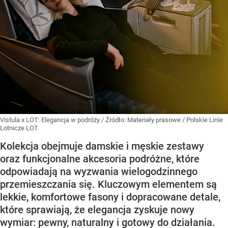
Vistula x LOT: Elegancja w podróży
/ Źródło:
Materiały prasowe
/
Polskie Linie
Lotnicze LOT
Kolekcja obejmuje damskie i męskie zestawy
oraz funkcjonalne akcesoria podróżne, które
odpowiadają na wyzwania wielogodzinnego
przemieszczania się. Kluczowym elementem są
lekkie, komfortowe fasony i dopracowane detale,
które sprawiają, że elegancja zyskuje nowy
wymiar: pewny, naturalny i gotowy do działania.