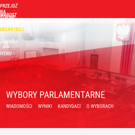
PRZEJDŹ
NA
WPROST
STRONĘ
WIADOMOŚCI
POLITYKA
BIZNES
DOM
ZDROWIE
ROZRYWKA
TYGODN
GŁÓWNĄ
UBSKRYBUJ
ZALOGUJ
MENU
WYBORY PARLAMENTARNE
WIADOMOŚCI
WYNIKI
KANDYDACI
O WYBORACH