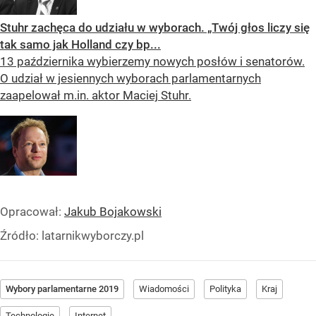
Stuhr zachęca do udziału w wyborach. „Twój głos liczy się
tak samo jak Holland czy bp...
13 października wybierzemy nowych posłów i senatorów.
O udział w jesiennych wyborach parlamentarnych
zaapelował m.in. aktor Maciej Stuhr.
Opracował:
Jakub Bojakowski
Źródło:
latarnikwyborczy.pl
Wybory parlamentarne 2019
Wiadomości
Polityka
Kraj
Technologie
Internet