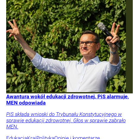
Awantura wokół edukacji zdrowotnej. PiS alarmuje,
MEN odpowiada
PiS składa wnioski do Trybunału Konstytucyjnego w
sprawie edukacji zdrowotnej. Głos w sprawie zabrało
MEN.
Edukacja
Kraj
Polityka
Opinie i komentarze