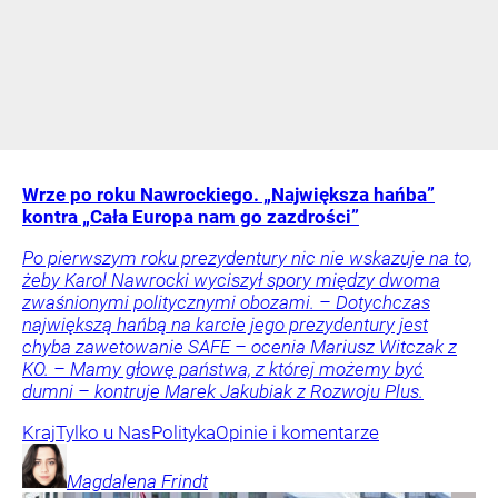
Wrze po roku Nawrockiego. „Największa hańba”
kontra „Cała Europa nam go zazdrości”
Po pierwszym roku prezydentury nic nie wskazuje na to,
żeby Karol Nawrocki wyciszył spory między dwoma
zwaśnionymi politycznymi obozami. – Dotychczas
największą hańbą na karcie jego prezydentury jest
chyba zawetowanie SAFE – ocenia Mariusz Witczak z
KO. – Mamy głowę państwa, z której możemy być
dumni – kontruje Marek Jakubiak z Rozwoju Plus.
Kraj
Tylko u Nas
Polityka
Opinie i komentarze
Magdalena
Frindt