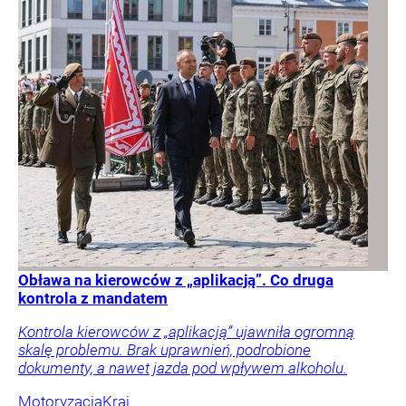
Obława na kierowców z „aplikacją”. Co druga
kontrola z mandatem
Kontrola kierowców z „aplikacją” ujawniła ogromną
skalę problemu. Brak uprawnień, podrobione
dokumenty, a nawet jazda pod wpływem alkoholu.
Motoryzacja
Kraj