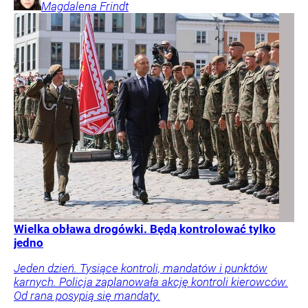
Magdalena
Frindt
Wielka obława drogówki. Będą kontrolować tylko
jedno
Jeden dzień. Tysiące kontroli, mandatów i punktów
karnych. Policja zaplanowała akcję kontroli kierowców.
Od rana posypią się mandaty.