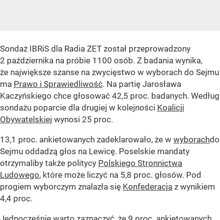
Sondaż IBRiS dla Radia ZET został przeprowadzony
2 października na próbie 1100 osób. Z badania wynika,
że największe szanse na zwycięstwo w wyborach do Sejmu
ma
Prawo i Sprawiedliwość
. Na partię Jarosława
Kaczyńskiego chce głosować 42,5 proc. badanych. Według
sondażu poparcie dla drugiej w kolejności
Koalicji
Obywatelskiej
wynosi 25 proc.
13,1 proc. ankietowanych zadeklarowało, że w
wyborach
do
Sejmu oddadzą głos na Lewicę. Poselskie mandaty
otrzymaliby także politycy
Polskiego Stronnictwa
Ludowego
, które może liczyć na 5,8 proc. głosów. Pod
progiem wyborczym znalazła się
Konfederacja
z wynikiem
4,4 proc.
Jednocześnie warto zaznaczyć, że 9 proc. ankietowanych