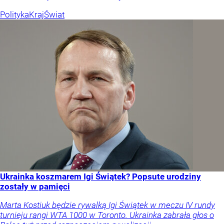
Polityka
Kraj
Świat
Ukrainka koszmarem Igi Świątek? Popsute urodziny
zostały w pamięci
Marta Kostiuk będzie rywalką Igi Świątek w meczu IV rundy
turnieju rangi WTA 1000 w Toronto. Ukrainka zabrała głos o