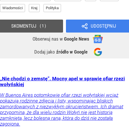
Wiadomości
Kraj
Polityka
SKOMENTUJ
UDOSTĘPNIJ
1
Obserwuj nas
w
Google News
Dodaj jako
źródło w Google
„Nie chodzi o zemstę”. Mocny apel w sprawie ofiar rzezi
wołyńskiej
W Buenos Aires potomkowie ofiar rzezi wołyńskiej wciąż
pokazują rodzinne zdjęcia i listy, wspominając bliskich
zamordowanych z niezwykłym okrucieństwem. Ich dramat
przypomina, że dla wielu rodzin Wołyń nie jest historią
zamkniętą, lecz bolesną raną, która do dziś nie została
zagojona.