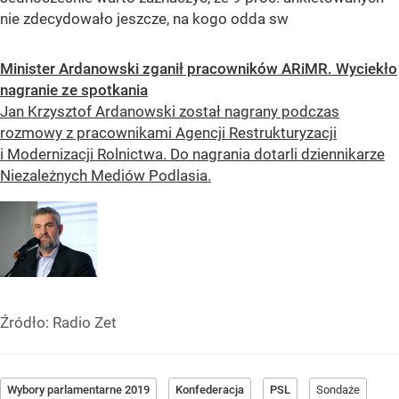
nie zdecydowało jeszcze, na kogo odda sw
Minister Ardanowski zganił pracowników ARiMR. Wyciekło
nagranie ze spotkania
Jan Krzysztof Ardanowski został nagrany podczas
rozmowy z pracownikami Agencji Restrukturyzacji
i Modernizacji Rolnictwa. Do nagrania dotarli dziennikarze
Niezależnych Mediów Podlasia.
Źródło:
Radio Zet
Wybory parlamentarne 2019
Konfederacja
PSL
Sondaże