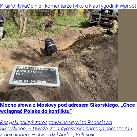
Kraj
Polityka
Opinie i komentarze
Tylko u Nas
Tygodnik Wprost
Mocne słowa z Moskwy pod adresem Sikorskiego. „Chce
wciągnąć Polskę do konfliktu”
Rosyjski polityk zareagował na wywiad Radosława
Sikorskiego. – Uważa, że antyrosyjska narracja pomoże mu
zrobić karierę – stwierdził Andriej Kolesnik.