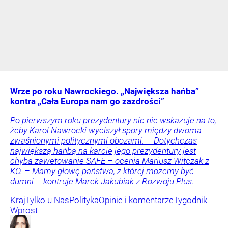
Wrze po roku Nawrockiego. „Największa hańba”
kontra „Cała Europa nam go zazdrości”
Po pierwszym roku prezydentury nic nie wskazuje na to,
żeby Karol Nawrocki wyciszył spory między dwoma
zwaśnionymi politycznymi obozami. – Dotychczas
największą hańbą na karcie jego prezydentury jest
chyba zawetowanie SAFE – ocenia Mariusz Witczak z
KO. – Mamy głowę państwa, z której możemy być
dumni – kontruje Marek Jakubiak z Rozwoju Plus.
Kraj
Tylko u Nas
Polityka
Opinie i komentarze
Tygodnik
Wprost