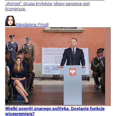
„Wprost”. Grupa krytyków głowy państwa jest
liczniejsza.
Magdalena
Frindt
Wielki powrót znanego polityka. Dostanie funkcję
wicepremiera?