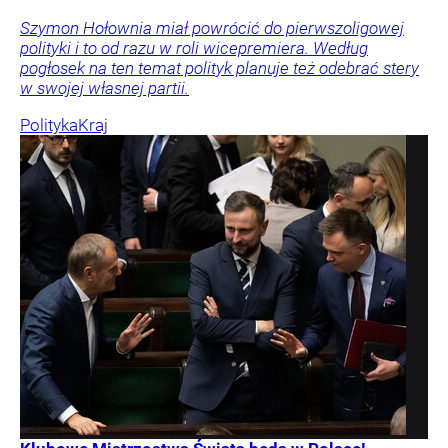
Szymon Hołownia miał powrócić do pierwszoligowej
polityki i to od razu w roli wicepremiera. Według
pogłosek na ten temat polityk planuje też odebrać stery
w swojej własnej partii.
Polityka
Kraj