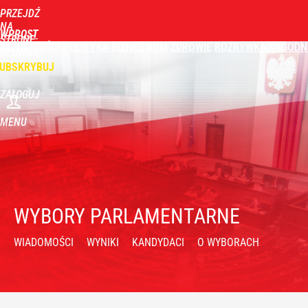
PRZEJDŹ
NA
WPROST
STRONĘ
WIADOMOŚCI
POLITYKA
BIZNES
DOM
ZDROWIE
ROZRYWKA
TYGODN
GŁÓWNĄ
UBSKRYBUJ
ZALOGUJ
MENU
WYBORY PARLAMENTARNE
WIADOMOŚCI
WYNIKI
KANDYDACI
O WYBORACH