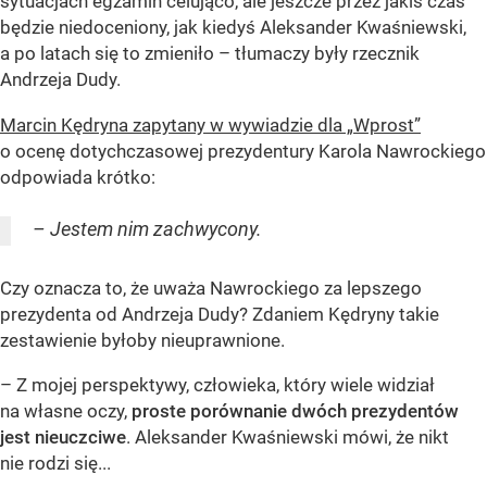
sytuacjach egzamin celująco, ale jeszcze przez jakiś czas
będzie niedoceniony, jak kiedyś Aleksander Kwaśniewski,
a po latach się to zmieniło – tłumaczy były rzecznik
Andrzeja Dudy.
Marcin Kędryna zapytany w wywiadzie dla „Wprost”
o ocenę dotychczasowej prezydentury Karola Nawrockiego
odpowiada krótko:
– Jestem nim zachwycony.
Czy oznacza to, że uważa Nawrockiego za lepszego
prezydenta od Andrzeja Dudy? Zdaniem Kędryny takie
zestawienie byłoby nieuprawnione.
– Z mojej perspektywy, człowieka, który wiele widział
na własne oczy,
proste porównanie dwóch prezydentów
jest nieuczciwe
. Aleksander Kwaśniewski mówi, że nikt
nie rodzi się...