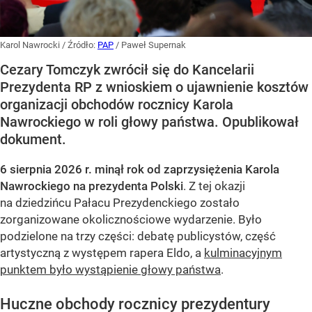
Karol Nawrocki
/ Źródło:
PAP
/
Paweł Supernak
Cezary Tomczyk zwrócił się do Kancelarii
Prezydenta RP z wnioskiem o ujawnienie kosztów
organizacji obchodów rocznicy Karola
Nawrockiego w roli głowy państwa. Opublikował
dokument.
6 sierpnia 2026 r. minął rok od zaprzysiężenia Karola
Nawrockiego na prezydenta Polski
. Z tej okazji
na dziedzińcu Pałacu Prezydenckiego zostało
zorganizowane okolicznościowe wydarzenie. Było
podzielone na trzy części: debatę publicystów, część
artystyczną z występem rapera Eldo, a
kulminacyjnym
punktem było wystąpienie głowy państwa
.
Huczne obchody rocznicy prezydentury