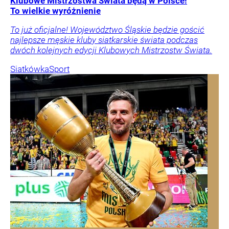
Klubowe Mistrzostwa Świata będą w Polsce!
To wielkie wyróżnienie
To już oficjalne! Województwo Śląskie będzie gościć
najlepsze męskie kluby siatkarskie świata podczas
dwóch kolejnych edycji Klubowych Mistrzostw Świata.
Siatkówka
Sport