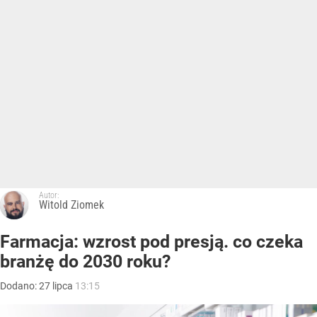
Autor:
Witold Ziomek
Farmacja: wzrost pod presją. co czeka
branżę do 2030 roku?
Dodano:
27
lipca
13:15