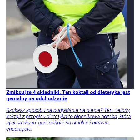
Zmiksuj te 4 składniki. Ten koktajl od dietetyka jest
genialny na odchudzanie
Szukasz sposobu na podjadanie na diecie? Ten zielony
koktajl z przepisu dietetyka to błonnikowa bomba, która
syci na długo, gasi ochotę na słodkie i ułatwia
chudnięcie.