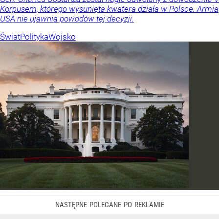
Korpusem, którego wysunięta kwatera działa w Polsce. Armia
USA nie ujawnia powodów tej decyzji.
Świat
Polityka
Wojsko