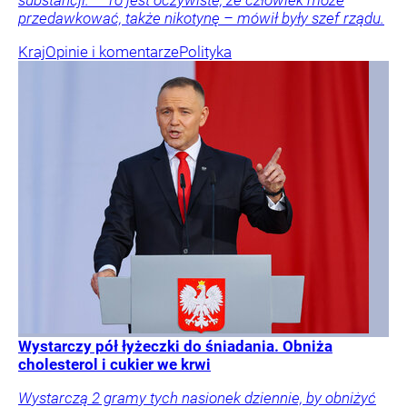
przedawkować, także nikotynę – mówił były szef rządu.
Kraj
Opinie i komentarze
Polityka
Wystarczy pół łyżeczki do śniadania. Obniża
cholesterol i cukier we krwi
Wystarczą 2 gramy tych nasionek dziennie, by obniżyć