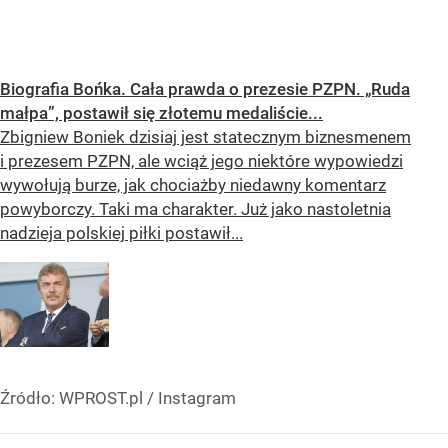
Biografia Bońka. Cała prawda o prezesie PZPN. „Ruda
małpa”, postawił się złotemu medaliście...
Zbigniew Boniek dzisiaj jest statecznym biznesmenem
i prezesem PZPN, ale wciąż jego niektóre wypowiedzi
wywołują burze, jak chociażby niedawny komentarz
powyborczy. Taki ma charakter. Już jako nastoletnia
nadzieja polskiej piłki postawił...
Źródło:
WPROST.pl
/
Instagram