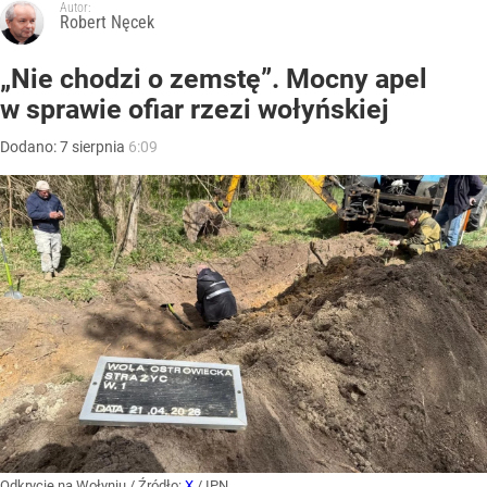
Autor:
Robert Nęcek
„Nie chodzi o zemstę”. Mocny apel
w sprawie ofiar rzezi wołyńskiej
Dodano:
7
sierpnia
6:09
Odkrycie na Wołyniu
/ Źródło:
X
/
IPN