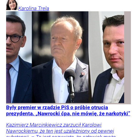
Karolina
Trela
Były premier w rządzie PiS o próbie otrucia
prezydenta. „Nawrocki ćpa, nie mówię, że narkotyki”
Kazimierz Marcinkiewicz zarzucił Karolowi
Nawrockiemu, że ten jest uzależniony od pewnej
substancji. – To jest oczywiste, że człowiek może