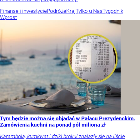
Finanse i inwestycje
Podróże
Kraj
Tylko u Nas
Tygodnik
Wprost
Tym będzie można się objadać w Pałacu Prezydenckim.
Zamówienia kuchni na ponad pół miliona zł
Karambola, kumkwat i dziki brokuł znalazły się na liście