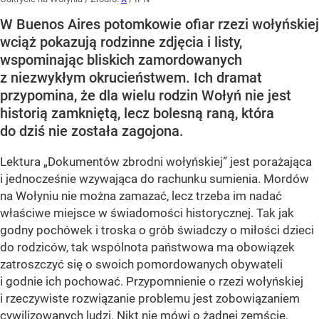
W Buenos Aires potomkowie ofiar rzezi wołyńskiej
wciąż pokazują rodzinne zdjęcia i listy,
wspominając bliskich zamordowanych
z niezwykłym okrucieństwem. Ich dramat
przypomina, że dla wielu rodzin Wołyń nie jest
historią zamkniętą, lecz bolesną raną, która
do dziś nie została zagojona.
Lektura „Dokumentów zbrodni wołyńskiej” jest porażająca
i jednocześnie wzywająca do rachunku sumienia. Mordów
na Wołyniu nie można zamazać, lecz trzeba im nadać
właściwe miejsce w świadomości historycznej. Tak jak
godny pochówek i troska o grób świadczy o miłości dzieci
do rodziców, tak wspólnota państwowa ma obowiązek
zatroszczyć się o swoich pomordowanych obywateli
i godnie ich pochować. Przypomnienie o rzezi wołyńskiej
i rzeczywiste rozwiązanie problemu jest zobowiązaniem
cywilizowanych ludzi. Nikt nie mówi o żadnej zemście,