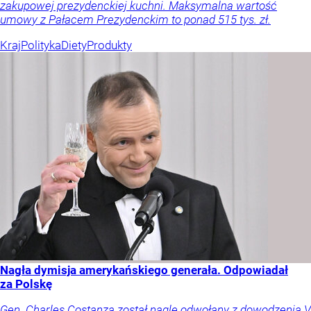
zakupowej prezydenckiej kuchni. Maksymalna wartość
umowy z Pałacem Prezydenckim to ponad 515 tys. zł.
Kraj
Polityka
Diety
Produkty
Nagła dymisja amerykańskiego generała. Odpowiadał
za Polskę
Gen. Charles Costanza został nagle odwołany z dowodzenia V