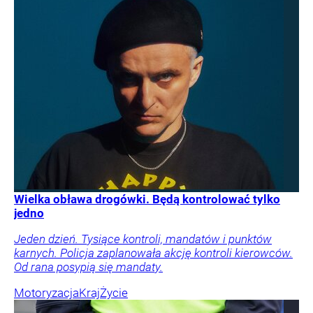
Wielka obława drogówki. Będą kontrolować tylko
jedno
Jeden dzień. Tysiące kontroli, mandatów i punktów
karnych. Policja zaplanowała akcję kontroli kierowców.
Od rana posypią się mandaty.
Motoryzacja
Kraj
Życie