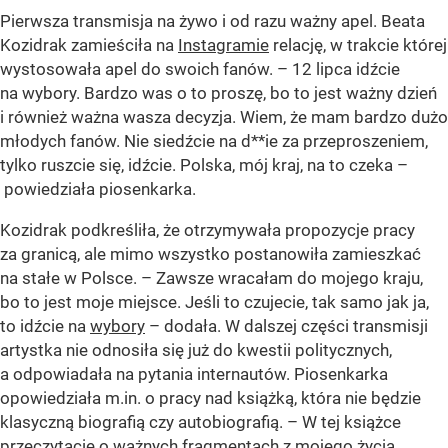
Pierwsza transmisja na żywo i od razu ważny apel. Beata
Kozidrak zamieściła na
Instagramie
relację, w trakcie której
wystosowała apel do swoich fanów. – 12 lipca idźcie
na wybory. Bardzo was o to proszę, bo to jest ważny dzień
i również ważna wasza decyzja. Wiem, że mam bardzo dużo
młodych fanów. Nie siedźcie na d**ie za przeproszeniem,
tylko ruszcie się, idźcie. Polska, mój kraj, na to czeka –
powiedziała piosenkarka.
Kozidrak podkreśliła, że otrzymywała propozycje pracy
za granicą, ale mimo wszystko postanowiła zamieszkać
na stałe w Polsce. – Zawsze wracałam do mojego kraju,
bo to jest moje miejsce. Jeśli to czujecie, tak samo jak ja,
to idźcie na
wybory
– dodała. W dalszej części transmisji
artystka nie odnosiła się już do kwestii politycznych,
a odpowiadała na pytania internautów. Piosenkarka
opowiedziała m.in. o pracy nad książką, która nie będzie
klasyczną biografią czy autobiografią. – W tej książce
przeczytacie o ważnych fragmentach z mojego życia.