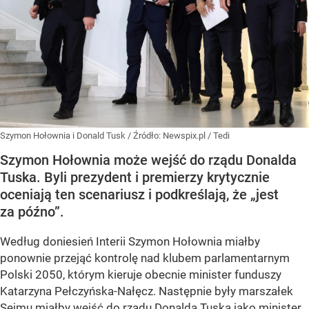
Szymon Hołownia i Donald Tusk
/ Źródło:
Newspix.pl
/
Tedi
Szymon Hołownia może wejść do rządu Donalda
Tuska. Byli prezydent i premierzy krytycznie
oceniają ten scenariusz i podkreślają, że „jest
za późno”.
Według doniesień Interii Szymon Hołownia miałby
ponownie przejąć kontrolę nad klubem parlamentarnym
Polski 2050, którym kieruje obecnie minister funduszy
Katarzyna Pełczyńska-Nałęcz. Następnie były marszałek
Sejmu miałby wejść do rządu Donalda Tuska jako minister