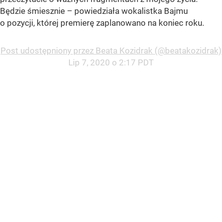
Będzie śmiesznie – powiedziała wokalistka Bajmu
o pozycji, której premierę zaplanowano na koniec roku.
Post udostępniony przez Beata Kozidrak (@beatakozidrak)
Lip 7, 2020 o 2:17 PDT