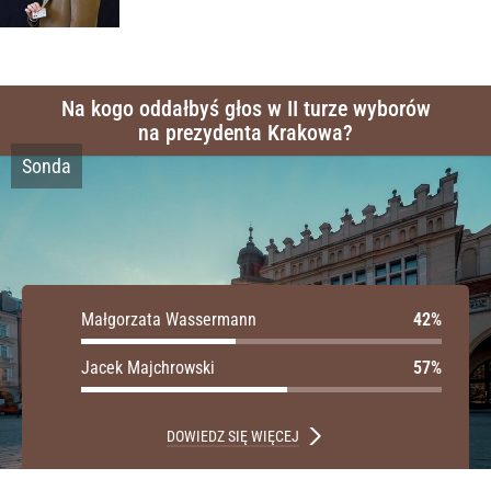
Na kogo oddałbyś głos w II turze wyborów
na prezydenta Krakowa?
Sonda
Małgorzata Wassermann
Małgorzata Wassermann
Jacek Majchrowski
Jacek Majchrowski
DOWIEDZ SIĘ WIĘCEJ