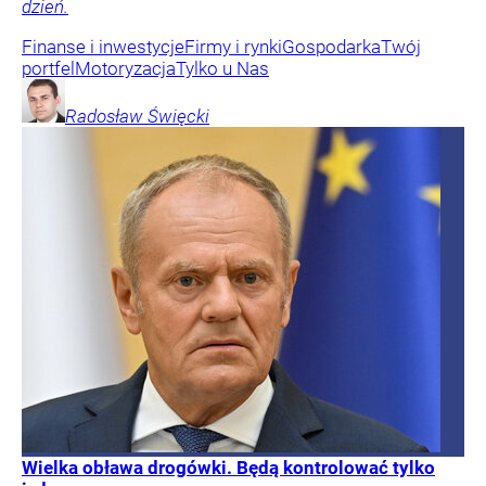
dzień.
Finanse i inwestycje
Firmy i rynki
Gospodarka
Twój
portfel
Motoryzacja
Tylko u Nas
Radosław
Święcki
Wielka obława drogówki. Będą kontrolować tylko