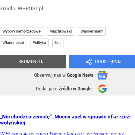
Źródło:
WPROST.pl
Wybory samorządowe
Majchrowski
Wassermann
Wiadomości
Polityka
Kraj
SKOMENTUJ
UDOSTĘPNIJ
Obserwuj nas
w
Google News
Dodaj jako
źródło w Google
„Nie chodzi o zemstę”. Mocny apel w sprawie ofiar rzezi
wołyńskiej
W Buenos Aires potomkowie ofiar rzezi wołyńskiej wciąż