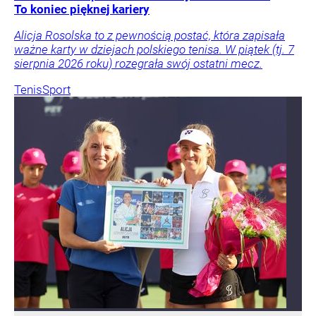
To koniec pięknej kariery
Alicja Rosolska to z pewnością postać, która zapisała
ważne karty w dziejach polskiego tenisa. W piątek (tj. 7
sierpnia 2026 roku) rozegrała swój ostatni mecz.
Tenis
Sport