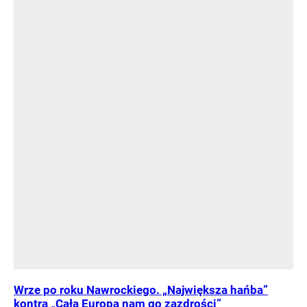
Wrze po roku Nawrockiego. „Największa hańba”
kontra „Cała Europa nam go zazdrości”