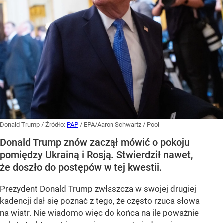
Donald Trump
/ Źródło:
PAP
/
EPA/Aaron Schwartz / Pool
Donald Trump znów zaczął mówić o pokoju
pomiędzy Ukrainą i Rosją. Stwierdził nawet,
że doszło do postępów w tej kwestii.
Prezydent Donald Trump zwłaszcza w swojej drugiej
kadencji dał się poznać z tego, że często rzuca słowa
na wiatr. Nie wiadomo więc do końca na ile poważnie