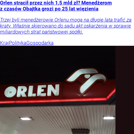
Orlen stracił przez nich 1,5 mld zł? Menedżerom
z czasów Obajtka grozi po 25 lat więzienia
Trzej byli menedżerowie Orlenu mogą na długie lata trafić za
kraty. Właśnie skierowano do sądu akt oskarżenia w sprawie
miliardowych strat państwowej spółki.
Kraj
Polityka
Gospodarka