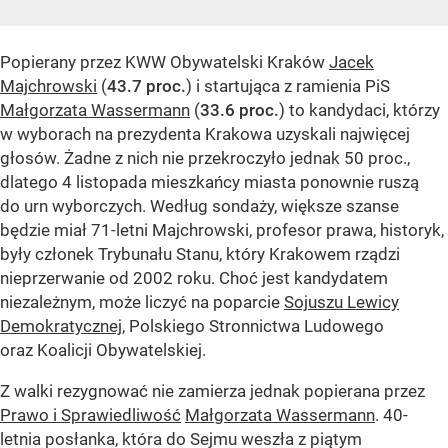
Popierany przez KWW Obywatelski Kraków
Jacek
Majchrowski
(
43.7 proc.
) i startująca z ramienia PiS
Małgorzata Wassermann
(
33.6 proc.
) to kandydaci, którzy
w wyborach na prezydenta Krakowa uzyskali najwięcej
głosów. Żadne z nich nie przekroczyło jednak 50 proc.,
dlatego 4 listopada mieszkańcy miasta ponownie ruszą
do urn wyborczych. Według sondaży, większe szanse
będzie miał 71-letni Majchrowski, profesor prawa, historyk,
były członek Trybunału Stanu, który Krakowem rządzi
nieprzerwanie od 2002 roku. Choć jest kandydatem
niezależnym, może liczyć na poparcie
Sojuszu Lewicy
Demokratycznej
, Polskiego Stronnictwa Ludowego
oraz Koalicji Obywatelskiej.
Z walki rezygnować nie zamierza jednak popierana przez
Prawo i Sprawiedliwość
Małgorzata Wassermann
. 40-
letnia posłanka, która do Sejmu weszła z piątym