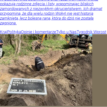
pokazują rodzinne zdjęcia i listy, wspominając bliskich
zamordowanych z niezwykłym okrucieństwem. Ich dramat
przypomina, że dla wielu rodzin Wołyń nie jest historią
zamkniętą, lecz bolesną raną, która do dziś nie została
zagojona.
Kraj
Polityka
Opinie i komentarze
Tylko u Nas
Tygodnik Wprost