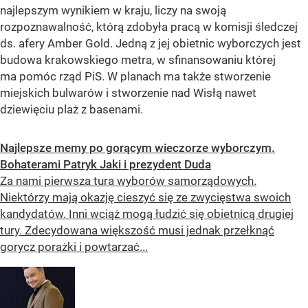
najlepszym wynikiem w kraju, liczy na swoją
rozpoznawalność, którą zdobyła pracą w komisji śledczej
ds. afery Amber Gold. Jedną z jej obietnic wyborczych jest
budowa krakowskiego metra, w sfinansowaniu której
ma pomóc rząd PiS. W planach ma także stworzenie
miejskich bulwarów i stworzenie nad Wisłą nawet
dziewięciu plaż z basenami.
Najlepsze memy po gorącym wieczorze wyborczym.
Bohaterami Patryk Jaki i prezydent Duda
Za nami pierwsza tura wyborów samorządowych.
Niektórzy mają okazję cieszyć się ze zwycięstwa swoich
kandydatów. Inni wciąż mogą łudzić się obietnicą drugiej
tury. Zdecydowana większość musi jednak przełknąć
gorycz porażki i powtarzać...