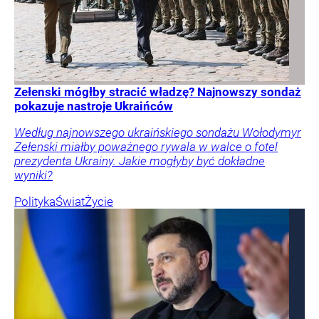
Zełenski mógłby stracić władzę? Najnowszy sondaż
pokazuje nastroje Ukraińców
Według najnowszego ukraińskiego sondażu Wołodymyr
Zełenski miałby poważnego rywala w walce o fotel
prezydenta Ukrainy. Jakie mogłyby być dokładne
wyniki?
Polityka
Świat
Życie