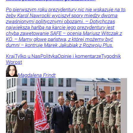
Po pierwszym roku prezydentury nic nie wskazuje na to,
żeby Karol Nawrocki wyciszył spory między dwoma
zwaśnionymi politycznymi obozami. – Dotychczas
największą hańbą na karcie jego prezydentury jest
chyba zawetowanie SAFE – ocenia Mariusz Witczak z
KO. – Mamy głowę państwa, z której możemy być
dumni – kontruje Marek Jakubiak z Rozwoju Plus.
Kraj
Tylko u Nas
Polityka
Opinie i komentarze
Tygodnik
Wprost
Magdalena
Frindt