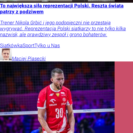
To największa siła reprezentacji Polski. Reszta świata
patrzy z podziwem
Trener Nikola Grbić i jego podopieczni nie przestają
wygrywać. Reprezentacja Polski siatkarzy to nie tylko kilka
nazwisk, ale prawdziwy zespół i grono bohaterów.
Siatkówka
Sport
Tylko u Nas
Maciej
Piasecki