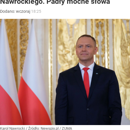
Nawrockiego. Padły mocne słowa
Dodano:
wczoraj
18:25
Karol Nawrocki
/ Źródło:
Newspix.pl
/
ZUMA