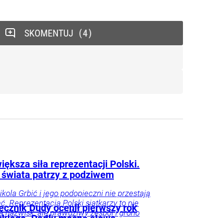
SKOMENTUJ
4
iększa siła reprezentacji Polski.
 świata patrzy z podziwem
ikola Grbić i jego podopieczni nie przestają
. Reprezentacja Polski siatkarzy to nie
ecznik Dudy ocenił pierwszy rok
lka nazwisk, ale prawdziwy zespół i grono