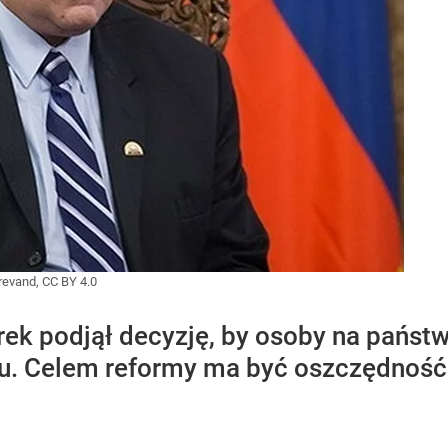
evand, CC BY 4.0
rek podjął decyzję, by osoby na pańs
iu. Celem reformy ma być oszczędność e