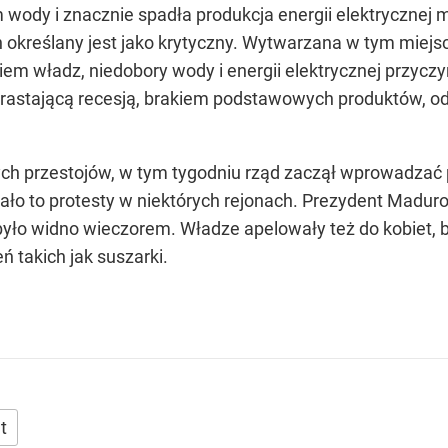
wody i znacznie spadła produkcja energii elektrycznej m
 określany jest jako krytyczny. Wytwarzana w tym miejs
 władz, niedobory wody i energii elektrycznej przyczyni
arastającą recesją, brakiem podstawowych produktów, o
h przestojów, w tym tygodniu rząd zaczął wprowadzać p
łało to protesty w niektórych rejonach. Prezydent Maduro
 było widno wieczorem. Władze apelowały też do kobiet, b
ń takich jak suszarki.
t