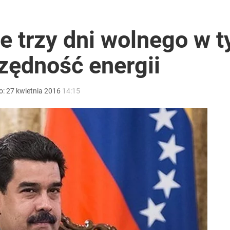
ntra „Cała Europa nam go zazdrości”
e trzy dni wolnego w t
ędność energii
rzezi wołyńskiej
o:
27
kwietnia
2016
14:15
ż pokazuje nastroje Ukraińców