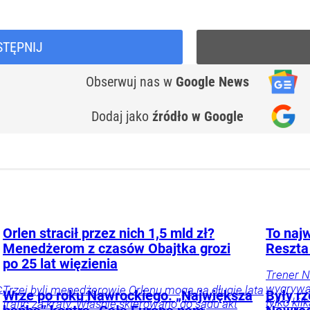
STĘPNIJ
Obserwuj nas
w
Google News
Dodaj jako
źródło w Google
Orlen stracił przez nich 1,5 mld zł?
To najw
Menedżerom z czasów Obajtka grozi
Reszta
po 25 lat więzienia
Trener N
c
wygrywać
Trzej byli menedżerowie Orlenu mogą na długie lata
Wrze po roku Nawrockiego. „Największa
Były rz
tylko ki
trafić za kraty. Właśnie skierowano do sądu akt