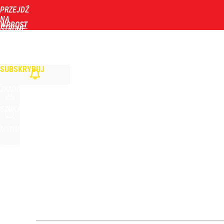
PRZEJDŹ
Udostępnij
4
Skomentuj
NA
WPROST
STRONĘ
GŁÓWNĄ
WIADOMOŚCI
POLITYKA
BIZNES
DOM
ZDROWIE
ROZRYWKA
TYGOD
Orlen stracił przez nich 1,5 mld zł? Menedżerom z 
SUBSKRYBUJ
1
ZALOGUJ
Szykuje się przełom? Donald Trump mówił o „pewny
SZUKAJ
MENU
dodaj
Morawiecki powoła partię. Chce współpracy z Me
1