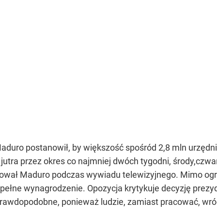
Maduro postanowił, by większość spośród 2,8 mln urzędn
 jutra przez okres co najmniej dwóch tygodni, środy,czwar
mował Maduro podczas wywiadu telewizyjnego. Mimo ogr
ełne wynagrodzenie. Opozycja krytykuje decyzję prezyde
prawdopodobne, ponieważ ludzie, zamiast pracować, wr