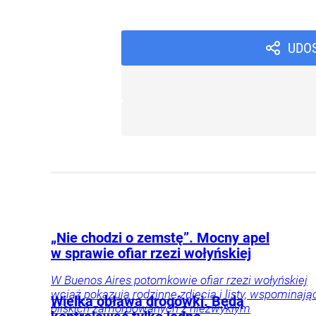
UDO
„Nie chodzi o zemstę”. Mocny apel
w sprawie ofiar rzezi wołyńskiej
W Buenos Aires potomkowie ofiar rzezi wołyńskiej
wciąż pokazują rodzinne zdjęcia i listy, wspominają
Wielka obława drogówki. Będą
bliskich zamordowanych z niezwykłym