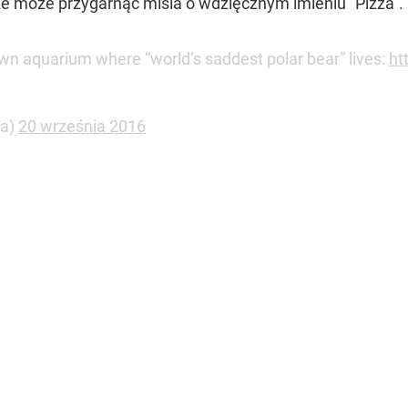
że może przygarnąć misia o wdzięcznym imieniu "Pizza".
wn aquarium where “world’s saddest polar bear” lives:
ht
ea)
20 września 2016