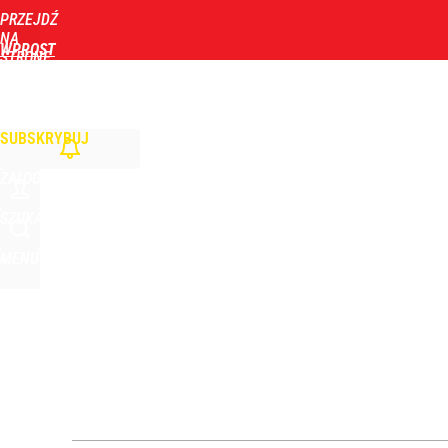
PRZEJDŹ
Udostępnij
1
Skomentuj
NA
WPROST
STRONĘ
GŁÓWNĄ
WIADOMOŚCI
POLITYKA
BIZNES
DOM
ZDROWIE
ROZRYWKA
TYGOD
Zmiana przed wyborami w Krakowie. Kandydatka T
SUBSKRYBUJ
dodaj
ZALOGUJ
Farmacja: wzrost pod presją. co czeka branżę do 
SZUKAJ
MENU
dodaj
Nawrocki ma szansę na drugą kadencję? Tak ocenil
10