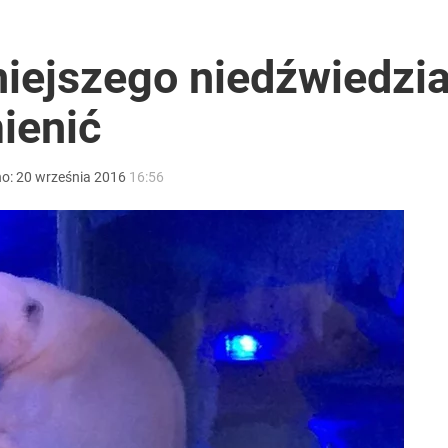
ter ujawnił powód
iejszego niedźwiedzia
ienić
ntra „Cała Europa nam go zazdrości”
no:
20
września
2016
16:56