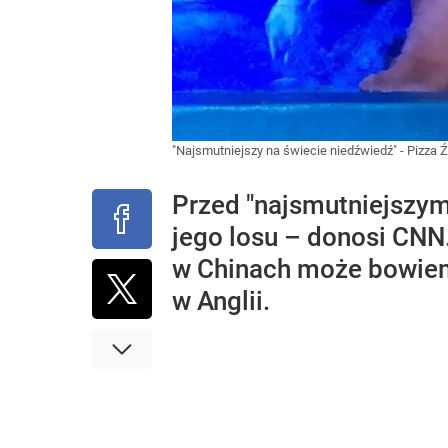
"Najsmutniejszy na świecie niedźwiedź" - Pizza
Ź
Przed "najsmutniejszym
jego losu – donosi CN
w Chinach może bowiem 
w Anglii.