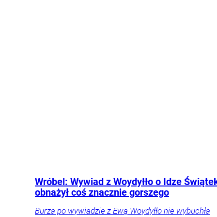
Jego były współpracownik ujawnił, jaki może być
powód tej decyzji.
Polityka
Kraj
Wróbel: Wywiad z Woydyłło o Idze Świąte
obnażył coś znacznie gorszego
Burza po wywiadzie z Ewą Woydyłło nie wybuchła