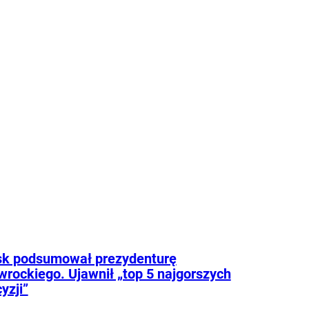
roźniejsze. Problem w tym, że wszyscy
 że tego nie widzą.
sk podsumował prezydenturę
rockiego. Ujawnił „top 5 najgorszych
yzji”