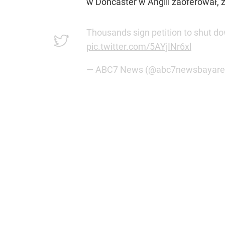
w Doncaster w Anglii zaoferował, 
Thousands sign petition to shut do
pic.twitter.com/5AYjINr6xl
— ABC7 News (@abc7newsbayar