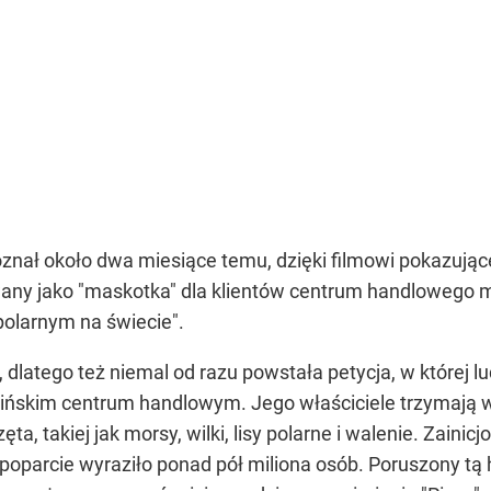
poznał około dwa miesiące temu, dzięki filmowi pokazuj
ny jako "maskotka" dla klientów centrum handlowego mi
olarnym na świecie".
, dlatego też niemal od razu powstała petycja, w której 
ńskim centrum handlowym. Jego właściciele trzymają w
ta, takiej jak morsy, wilki, lisy polarne i walenie. Zain
poparcie wyraziło ponad pół miliona osób. Poruszony tą h