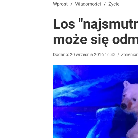
Dlaczego Andrzej Duda się nie udziela? Były minis
Wprost
/
Wiadomości
/
Życie
Los "najsmutn
dodaj
może się odm
Wrze po roku Nawrockiego. „Największa hańba” ko
Dodano:
20
września
2016
16:43
/
Zmienio
15
Zaginęły 3 siostry. Najmłodsza ma 14 lat
2