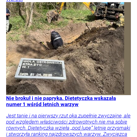
Nie brokuł i nie papryka. Dietetyczka wskazała
numer 1 wśród letnich warzyw
Jest tanie i na pierwszy rzut oka zupełnie zwyczajne, ale
pod względem właściwości zdrowotnych nie ma sobie
równych. Dietetyczka wzięła „pod lupę” letnie przysmaki
i stworzyła ranking najzdrowszych warzyw. Zwycięzca