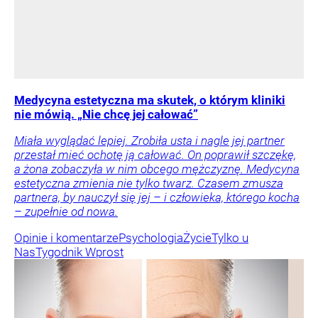
Medycyna estetyczna ma skutek, o którym kliniki
nie mówią. „Nie chcę jej całować”
Miała wyglądać lepiej. Zrobiła usta i nagle jej partner
przestał mieć ochotę ją całować. On poprawił szczękę,
a żona zobaczyła w nim obcego mężczyznę. Medycyna
estetyczna zmienia nie tylko twarz. Czasem zmusza
partnera, by nauczył się jej – i człowieka, którego kocha
– zupełnie od nowa.
Opinie i komentarze
Psychologia
Życie
Tylko u
Nas
Tygodnik Wprost