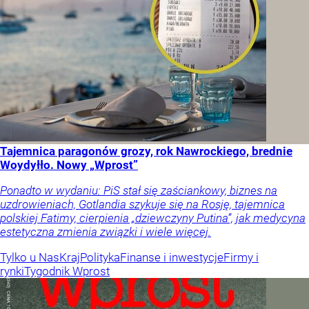
Tajemnica paragonów grozy, rok Nawrockiego, brednie
Woydyłło. Nowy „Wprost”
Ponadto w wydaniu: PiS stał się zaściankowy, biznes na
uzdrowieniach, Gotlandia szykuje się na Rosję, tajemnica
polskiej Fatimy, cierpienia „dziewczyny Putina”, jak medycyna
estetyczna zmienia związki i wiele więcej.
Tylko u Nas
Kraj
Polityka
Finanse i inwestycje
Firmy i
rynki
Tygodnik Wprost