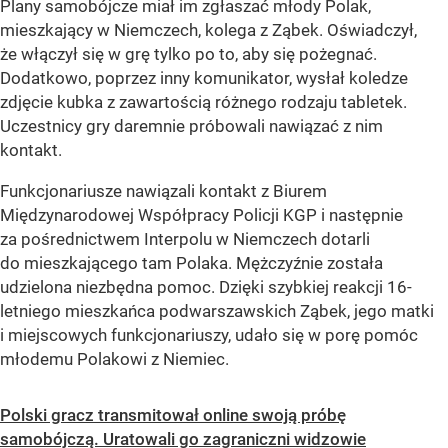
Plany samobójcze miał im zgłaszać młody Polak,
mieszkający w Niemczech, kolega z Ząbek. Oświadczył,
że włączył się w grę tylko po to, aby się pożegnać.
Dodatkowo, poprzez inny komunikator, wysłał koledze
zdjęcie kubka z zawartością różnego rodzaju tabletek.
Uczestnicy gry daremnie próbowali nawiązać z nim
kontakt.
Funkcjonariusze nawiązali kontakt z Biurem
Międzynarodowej Współpracy Policji KGP i następnie
za pośrednictwem Interpolu w Niemczech dotarli
do mieszkającego tam Polaka. Mężczyźnie została
udzielona niezbędna pomoc. Dzięki szybkiej reakcji 16-
letniego mieszkańca podwarszawskich Ząbek, jego matki
i miejscowych funkcjonariuszy, udało się w porę pomóc
młodemu Polakowi z Niemiec.
Polski gracz transmitował online swoją próbę
samobójczą. Uratowali go zagraniczni widzowie