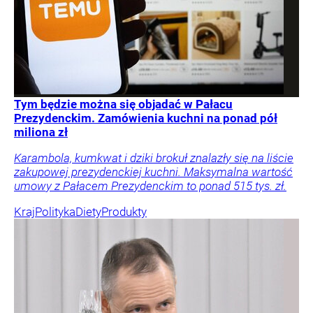
Tym będzie można się objadać w Pałacu
Prezydenckim. Zamówienia kuchni na ponad pół
miliona zł
Karambola, kumkwat i dziki brokuł znalazły się na liście
zakupowej prezydenckiej kuchni. Maksymalna wartość
umowy z Pałacem Prezydenckim to ponad 515 tys. zł.
Kraj
Polityka
Diety
Produkty