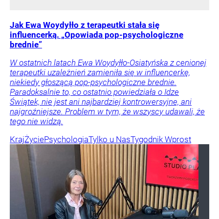
Jak Ewa Woydyłło z terapeutki stała się
influencerką. „Opowiada pop-psychologiczne
brednie”
W ostatnich latach Ewa Woydyłło-Osiatyńska z cenionej
terapeutki uzależnień zamieniła się w influencerkę,
niekiedy głoszącą pop-psychologiczne brednie.
Paradoksalnie to, co ostatnio powiedziała o Idze
Świątek, nie jest ani najbardziej kontrowersyjne, ani
najgroźniejsze. Problem w tym, że wszyscy udawali, że
tego nie widzą.
Kraj
Życie
Psychologia
Tylko u Nas
Tygodnik Wprost