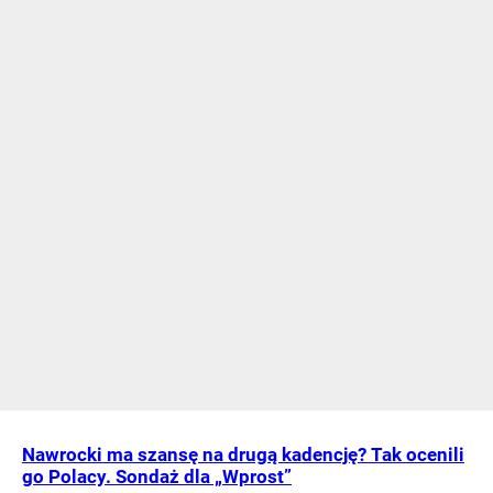
Nawrocki ma szansę na drugą kadencję? Tak ocenili
go Polacy. Sondaż dla „Wprost”