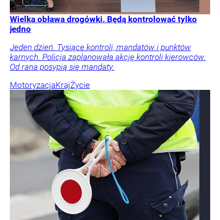
Wielka obława drogówki. Będą kontrolować tylko
jedno
Jeden dzień. Tysiące kontroli, mandatów i punktów
karnych. Policja zaplanowała akcję kontroli kierowców.
Od rana posypią się mandaty.
Motoryzacja
Kraj
Życie