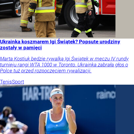
Ukrainka koszmarem Igi Świątek? Popsute urodziny
zostały w pamięci
Marta Kostiuk będzie rywalką Igi Świątek w meczu IV rundy
turnieju rangi WTA 1000 w Toronto. Ukrainka zabrała głos o
Polce tuż przed rozpoczęciem rywalizacji.
Tenis
Sport