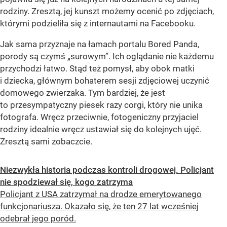
rodziny. Zresztą, jej kunszt możemy ocenić po zdjęciach,
którymi podzieliła się z internautami na Facebooku.
Jak sama przyznaje na łamach portalu Bored Panda,
porody są czymś „surowym”. Ich oglądanie nie każdemu
przychodzi łatwo. Stąd też pomysł, aby obok matki
i dziecka, głównym bohaterem sesji zdjęciowej uczynić
domowego zwierzaka. Tym bardziej, że jest
to przesympatyczny piesek razy corgi, który nie unika
fotografa. Wręcz przeciwnie, fotogeniczny przyjaciel
rodziny idealnie wręcz ustawiał się do kolejnych ujęć.
Zresztą sami zobaczcie.
Niezwykła historia podczas kontroli drogowej. Policjant
nie spodziewał się, kogo zatrzyma
Policjant z USA zatrzymał na drodze emerytowanego
funkcjonariusza. Okazało się, że ten 27 lat wcześniej
odebrał jego poród.