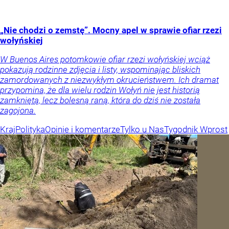
„Nie chodzi o zemstę”. Mocny apel w sprawie ofiar rzezi
wołyńskiej
W Buenos Aires potomkowie ofiar rzezi wołyńskiej wciąż
pokazują rodzinne zdjęcia i listy, wspominając bliskich
zamordowanych z niezwykłym okrucieństwem. Ich dramat
przypomina, że dla wielu rodzin Wołyń nie jest historią
zamkniętą, lecz bolesną raną, która do dziś nie została
zagojona.
Kraj
Polityka
Opinie i komentarze
Tylko u Nas
Tygodnik Wprost