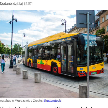
Dodano:
dzisiaj
15:57
Autobus w Warszawie
/ Źródło:
Shutterstock