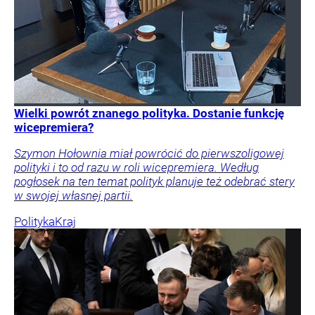
Wielki powrót znanego polityka. Dostanie funkcję
wicepremiera?
Szymon Hołownia miał powrócić do pierwszoligowej
polityki i to od razu w roli wicepremiera. Według
pogłosek na ten temat polityk planuje też odebrać stery
w swojej własnej partii.
Polityka
Kraj