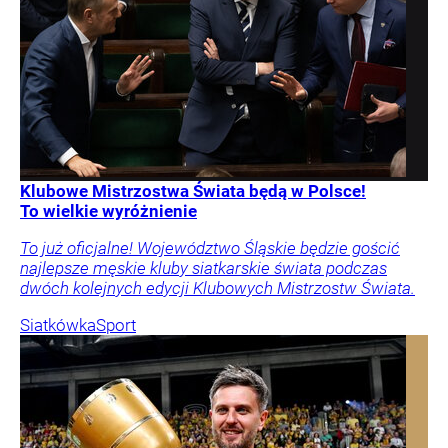
Klubowe Mistrzostwa Świata będą w Polsce!
To wielkie wyróżnienie
To już oficjalne! Województwo Śląskie będzie gościć
najlepsze męskie kluby siatkarskie świata podczas
dwóch kolejnych edycji Klubowych Mistrzostw Świata.
Siatkówka
Sport