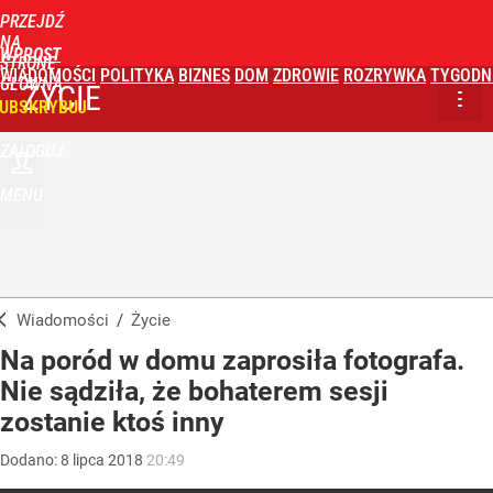
PRZEJDŹ
NA
WPROST
STRONĘ
WIADOMOŚCI
POLITYKA
BIZNES
DOM
ZDROWIE
ROZRYWKA
TYGODN
GŁÓWNĄ
ŻYCIE
UBSKRYBUJ
ZALOGUJ
MENU
Wiadomości
/
Życie
Na poród w domu zaprosiła fotografa.
Nie sądziła, że bohaterem sesji
zostanie ktoś inny
Dodano:
8
lipca
2018
20:49