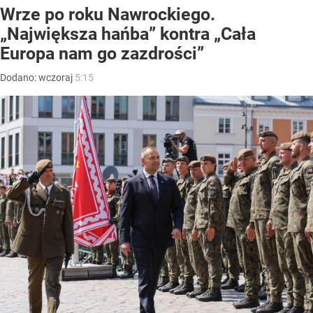
Wrze po roku Nawrockiego.
„Największa hańba” kontra „Cała
Europa nam go zazdrości”
Dodano:
wczoraj
5:15