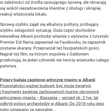
w zależności od źródła opisującego sprawę, ale obracają
się wokół niezadowolenia klientów z obsługi i skrajnej
reakcji właściciela lokalu.
Sprawą szybko zajęli się albańscy politycy, próbujący
szybko załagodzić sytuację. Duża część dochodów
niewielkiej Albanii pochodzi właśnie z wpływów z turystyki.
Premier Edi Rama zapewniał na Facebooku, że napastnik
zostanie ukarany. Przepraszał też hiszpańskich gości.
Nagrał też film, na którym wspólnie z Galdonem
przekonują, że jeden człowiek nie tworzy wizerunku całego
państwa.
Polacy badają zaginione antyczne miasto w Albanii
Pozostałości ważnej budowli, być może świątyni,
i fragmenty świetnie zachowanych murów obronnych
antycznego miasta – Bassania – sprzed ok. 2 tys. lat
odkryli polscy archeolodzy w Albanii. Do 2018 roku jego
ruiny uznawano za naturalne...