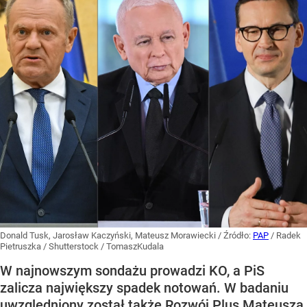
Donald Tusk, Jarosław Kaczyński, Mateusz Morawiecki
/ Źródło:
PAP
/
Radek
Pietruszka / Shutterstock / TomaszKudala
W najnowszym sondażu prowadzi KO, a PiS
zalicza największy spadek notowań. W badaniu
uwzględniony został także Rozwój Plus Mateusza