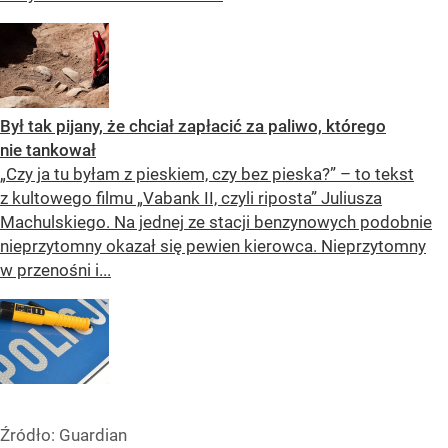
Był tak pijany, że chciał zapłacić za paliwo, którego
nie tankował
„Czy ja tu byłam z pieskiem, czy bez pieska?” – to tekst
z kultowego filmu „Vabank II, czyli riposta” Juliusza
Machulskiego. Na jednej ze stacji benzynowych podobnie
nieprzytomny okazał się pewien kierowca. Nieprzytomny
w przenośni i...
Źródło:
Guardian