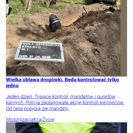
Wielka obława drogówki. Będą kontrolować tylko
jedno
Jeden dzień. Tysiące kontroli, mandatów i punktów
karnych. Policja zaplanowała akcję kontroli kierowców.
Od rana posypią się mandaty.
Motoryzacja
Kraj
Życie