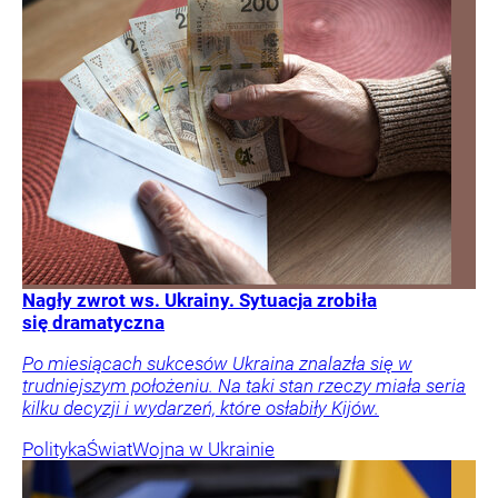
Nagły zwrot ws. Ukrainy. Sytuacja zrobiła
się dramatyczna
Po miesiącach sukcesów Ukraina znalazła się w
trudniejszym położeniu. Na taki stan rzeczy miała seria
kilku decyzji i wydarzeń, które osłabiły Kijów.
Polityka
Świat
Wojna w Ukrainie