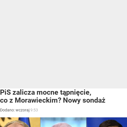
PiS zalicza mocne tąpnięcie,
co z Morawieckim? Nowy sondaż
Dodano:
wczoraj
9:53