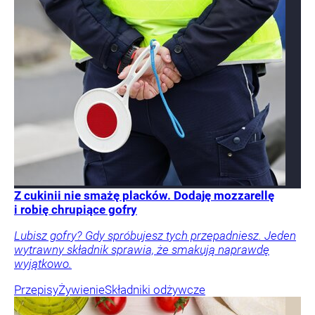
Z cukinii nie smażę placków. Dodaję mozzarellę
i robię chrupiące gofry
Lubisz gofry? Gdy spróbujesz tych przepadniesz. Jeden
wytrawny składnik sprawia, że smakują naprawdę
wyjątkowo.
Przepisy
Żywienie
Składniki odżywcze