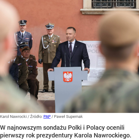
Karol Nawrocki
/ Źródło:
PAP
/
Paweł Supernak
W najnowszym sondażu Polki i Polacy ocenili
pierwszy rok prezydentury Karola Nawrockiego.