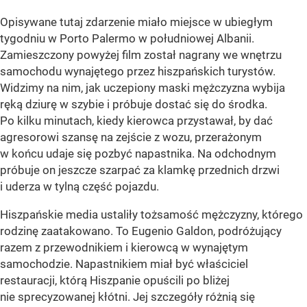
Opisywane tutaj zdarzenie miało miejsce w ubiegłym
tygodniu w Porto Palermo w południowej Albanii.
Zamieszczony powyżej film został nagrany we wnętrzu
samochodu wynajętego przez hiszpańskich turystów.
Widzimy na nim, jak uczepiony maski mężczyzna wybija
ręką dziurę w szybie i próbuje dostać się do środka.
Po kilku minutach, kiedy kierowca przystawał, by dać
agresorowi szansę na zejście z wozu, przerażonym
w końcu udaje się pozbyć napastnika. Na odchodnym
próbuje on jeszcze szarpać za klamkę przednich drzwi
i uderza w tylną część pojazdu.
Hiszpańskie media ustaliły tożsamość mężczyzny, którego
rodzinę zaatakowano. To Eugenio Galdon, podróżujący
razem z przewodnikiem i kierowcą w wynajętym
samochodzie. Napastnikiem miał być właściciel
restauracji, którą Hiszpanie opuścili po bliżej
nie sprecyzowanej kłótni. Jej szczegóły różnią się