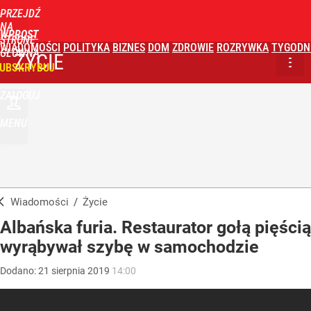
PRZEJDŹ
NA
WPROST
STRONĘ
WIADOMOŚCI
POLITYKA
BIZNES
DOM
ZDROWIE
ROZRYWKA
TYGODN
GŁÓWNĄ
ŻYCIE
UBSKRYBUJ
ZALOGUJ
MENU
Wiadomości
/
Życie
Albańska furia. Restaurator gołą pięścią
wyrąbywał szybę w samochodzie
Dodano:
21
sierpnia
2019
14:00