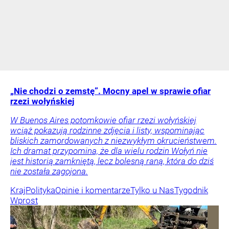
„Nie chodzi o zemstę”. Mocny apel w sprawie ofiar
rzezi wołyńskiej
W Buenos Aires potomkowie ofiar rzezi wołyńskiej
wciąż pokazują rodzinne zdjęcia i listy, wspominając
bliskich zamordowanych z niezwykłym okrucieństwem.
Ich dramat przypomina, że dla wielu rodzin Wołyń nie
jest historią zamkniętą, lecz bolesną raną, która do dziś
nie została zagojona.
Kraj
Polityka
Opinie i komentarze
Tylko u Nas
Tygodnik
Wprost