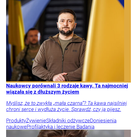
Naukowcy porównali 3 rodzaje kawy. Ta najmocniej
wiązała się z dłuższym życiem
Myślisz, że to zwykła „mała czarna”? Ta kawa najsilniej
chroni serce i wydłuża życie. Sprawdź, czy ją pijesz.
Produkty
Żywienie
Składniki odżywcze
Doniesienia
naukowe
Profilaktyka i leczenie
Badania