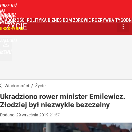
PRZEJDŹ
NA
WPROST
STRONĘ
WIADOMOŚCI
POLITYKA
BIZNES
DOM
ZDROWIE
ROZRYWKA
TYGODN
GŁÓWNĄ
ŻYCIE
UBSKRYBUJ
ZALOGUJ
MENU
Wiadomości
/
Życie
Ukradziono rower minister Emilewicz.
Złodziej był niezwykle bezczelny
Dodano:
29
września
2019
21:57