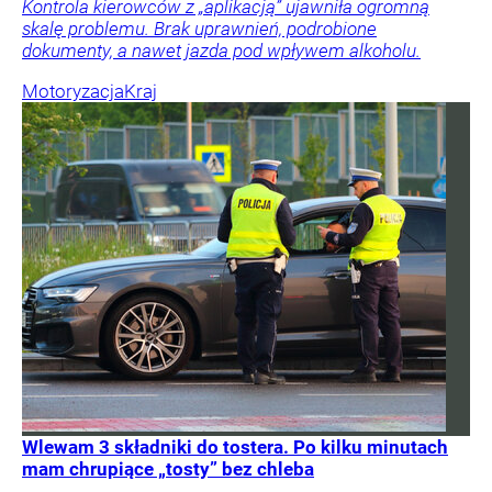
Kontrola kierowców z „aplikacją” ujawniła ogromną
skalę problemu. Brak uprawnień, podrobione
dokumenty, a nawet jazda pod wpływem alkoholu.
Motoryzacja
Kraj
Wlewam 3 składniki do tostera. Po kilku minutach
mam chrupiące „tosty” bez chleba