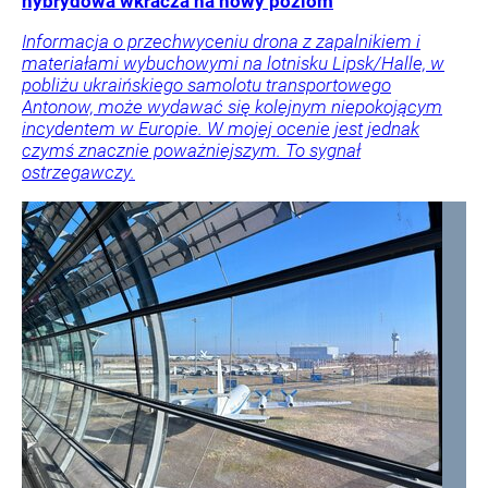
hybrydowa wkracza na nowy poziom
Informacja o przechwyceniu drona z zapalnikiem i
materiałami wybuchowymi na lotnisku Lipsk/Halle, w
pobliżu ukraińskiego samolotu transportowego
Antonow, może wydawać się kolejnym niepokojącym
incydentem w Europie. W mojej ocenie jest jednak
czymś znacznie poważniejszym. To sygnał
ostrzegawczy.