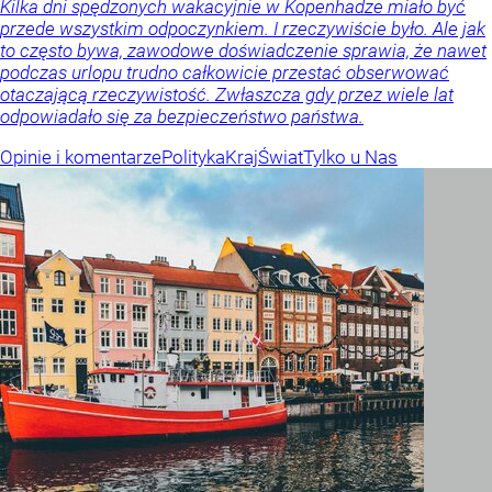
Kilka dni spędzonych wakacyjnie w Kopenhadze miało być
przede wszystkim odpoczynkiem. I rzeczywiście było. Ale jak
to często bywa, zawodowe doświadczenie sprawia, że nawet
podczas urlopu trudno całkowicie przestać obserwować
otaczającą rzeczywistość. Zwłaszcza gdy przez wiele lat
odpowiadało się za bezpieczeństwo państwa.
Opinie i komentarze
Polityka
Kraj
Świat
Tylko u Nas