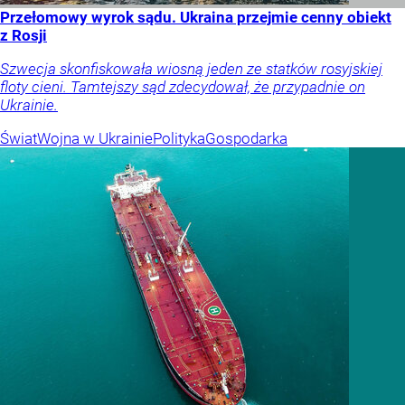
Przełomowy wyrok sądu. Ukraina przejmie cenny obiekt
z Rosji
Szwecja skonfiskowała wiosną jeden ze statków rosyjskiej
floty cieni. Tamtejszy sąd zdecydował, że przypadnie on
Ukrainie.
Świat
Wojna w Ukrainie
Polityka
Gospodarka