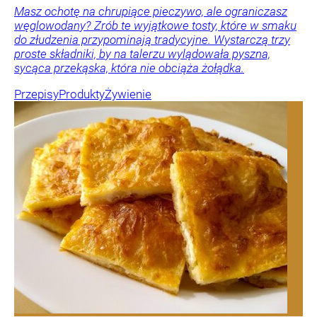
Masz ochotę na chrupiące pieczywo, ale ograniczasz
węglowodany? Zrób te wyjątkowe tosty, które w smaku
do złudzenia przypominają tradycyjne. Wystarczą trzy
proste składniki, by na talerzu wylądowała pyszna,
sycąca przekąska, która nie obciąża żołądka.
Przepisy
Produkty
Żywienie