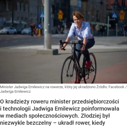
Minister Jadwiga Emilewicz na rowerze, który jej ukradziono
Źródło:
Facebook
/
Jadwiga Emilewicz
O kradzieży roweru minister przedsiębiorczości
i technologii Jadwiga Emilewicz poinformowała
w mediach społecznościowych. Złodziej był
niezwykle bezczelny – ukradł rower, kiedy