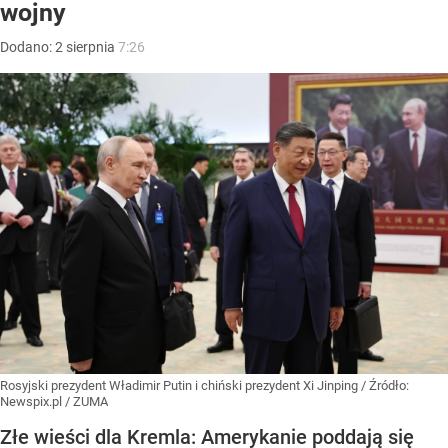
wojny
Dodano:
2
sierpnia
7:26
Rosyjski prezydent Władimir Putin i chiński prezydent Xi Jinping
/ Źródło:
Newspix.pl
/
ZUMA
Złe wieści dla Kremla: Amerykanie poddają się