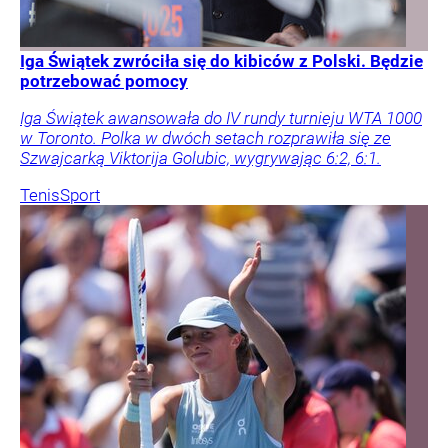
Iga Świątek zwróciła się do kibiców z Polski. Będzie
potrzebować pomocy
Iga Świątek awansowała do IV rundy turnieju WTA 1000
w Toronto. Polka w dwóch setach rozprawiła się ze
Szwajcarką Viktorija Golubic, wygrywając 6:2, 6:1.
Tenis
Sport