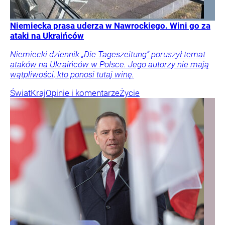
Niemiecka prasa uderza w Nawrockiego. Wini go za
ataki na Ukraińców
Niemiecki dziennik „Die Tageszeitung” poruszył temat
ataków na Ukraińców w Polsce. Jego autorzy nie mają
wątpliwości, kto ponosi tutaj winę.
Świat
Kraj
Opinie i komentarze
Życie