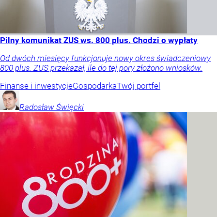
Pilny komunikat ZUS ws. 800 plus. Chodzi o wypłaty
Od dwóch miesięcy funkcjonuje nowy okres świadczeniowy
800 plus. ZUS przekazał, ile do tej pory złożono wniosków.
Finanse i inwestycje
Gospodarka
Twój portfel
Radosław
Święcki