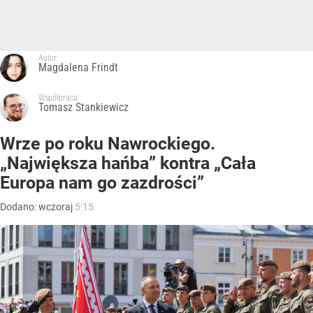
Autor:
Magdalena Frindt
Współpraca:
Tomasz Stankiewicz
Wrze po roku Nawrockiego.
„Największa hańba” kontra „Cała
Europa nam go zazdrości”
Dodano:
wczoraj
5:15