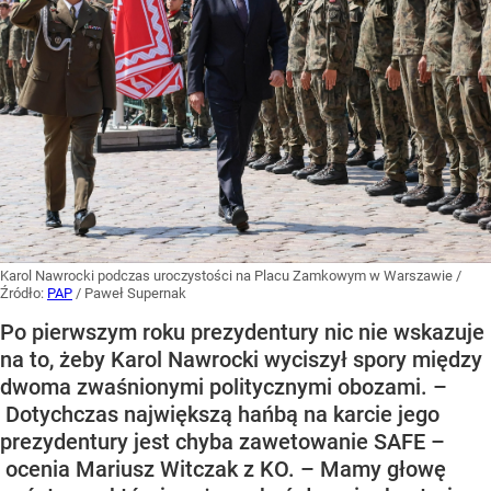
Karol Nawrocki podczas uroczystości na Placu Zamkowym w Warszawie
/
Źródło:
PAP
/
Paweł Supernak
Po pierwszym roku prezydentury nic nie wskazuje
na to, żeby Karol Nawrocki wyciszył spory między
dwoma zwaśnionymi politycznymi obozami. –
Dotychczas największą hańbą na karcie jego
prezydentury jest chyba zawetowanie SAFE –
ocenia Mariusz Witczak z KO. – Mamy głowę