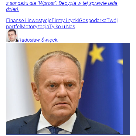
z sondażu dla “Wprost”. Decyzja w tej sprawie lada
dzień.
Finanse i inwestycje
Firmy i rynki
Gospodarka
Twój
portfel
Motoryzacja
Tylko u Nas
Radosław
Święcki