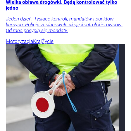
Wielka obława drogówki. Będą kontrolować tylko
jedno
Jeden dzień. Tysiące kontroli, mandatów i punktów
karnych. Policja zaplanowała akcję kontroli kierowców.
Od rana posypią się mandaty.
Motoryzacja
Kraj
Życie