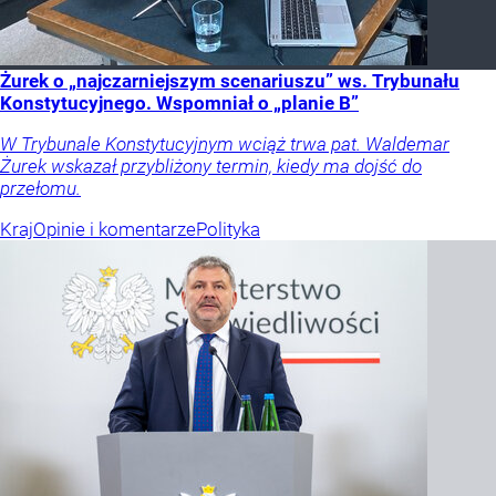
Żurek o „najczarniejszym scenariuszu” ws. Trybunału
Konstytucyjnego. Wspomniał o „planie B”
W Trybunale Konstytucyjnym wciąż trwa pat. Waldemar
Żurek wskazał przybliżony termin, kiedy ma dojść do
przełomu.
Kraj
Opinie i komentarze
Polityka