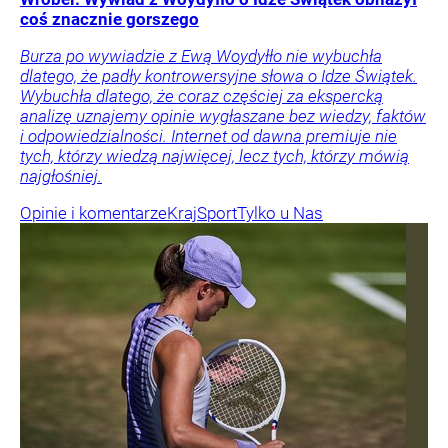
coś znacznie gorszego
Burza po wywiadzie z Ewą Woydyłło nie wybuchła
dlatego, że padły kontrowersyjne słowa o Idze Świątek.
Wybuchła dlatego, że coraz częściej za ekspercką
analizę uznajemy opinie wygłaszane bez wiedzy, faktów
i odpowiedzialności. Internet od dawna premiuje nie
tych, którzy wiedzą najwięcej, lecz tych, którzy mówią
najgłośniej.
Opinie i komentarze
Kraj
Sport
Tylko u Nas