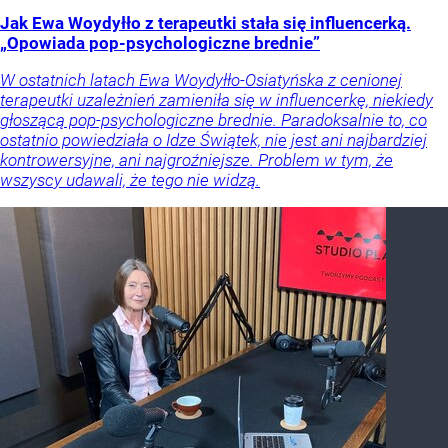
Jak Ewa Woydyłło z terapeutki stała się influencerką.
„Opowiada pop-psychologiczne brednie”
W ostatnich latach Ewa Woydyłło-Osiatyńska z cenionej
terapeutki uzależnień zamieniła się w influencerkę, niekiedy
głoszącą pop-psychologiczne brednie. Paradoksalnie to, co
ostatnio powiedziała o Idze Świątek, nie jest ani najbardziej
kontrowersyjne, ani najgroźniejsze. Problem w tym, że
wszyscy udawali, że tego nie widzą.