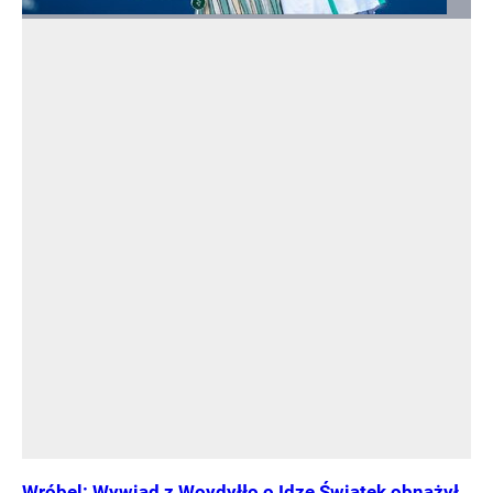
Wróbel: Wywiad z Woydyłło o Idze Świątek obnażył