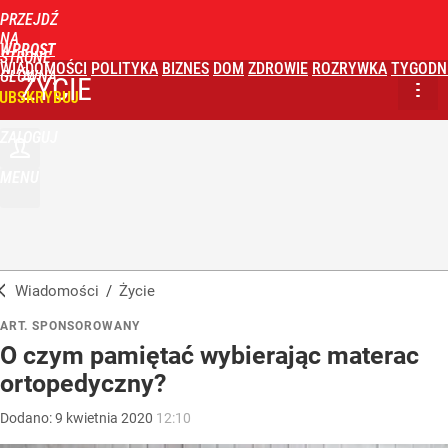
PRZEJDŹ
NA
WPROST
STRONĘ
WIADOMOŚCI
POLITYKA
BIZNES
DOM
ZDROWIE
ROZRYWKA
TYGODN
GŁÓWNĄ
ŻYCIE
UBSKRYBUJ
ZALOGUJ
MENU
Wiadomości
/
Życie
ART. SPONSOROWANY
O czym pamiętać wybierając materac
ortopedyczny?
Dodano:
9
kwietnia
2020
12:10