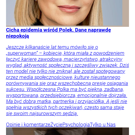
Cicha epidemia wśród Polek. Dane naprawdę
niepokoją
Jeszcze kilkanaście lat temu mówiło się o
„superwoman” – kobiecie, która miała z powodzeniem
łączyć karierę zawodową, macierzyństwo, atrakcyjny
wygląd, aktywność społeczną i szczęśliwy związek. Dziś
ten model nie tylko nie zniknął, ale został spotęgowany
przez media społecznościowe, kulturę nieustannego
porównywania się oraz wszechobecną presję osiągania
sukcesu. Współczesna Polka ma być piękna, zadbana,
wysportowana, przedsiębiorcza, emocjonalnie dojrzała.
Ma być dobrą matką, partnerką i przyjaciółką. A jeśli nie
spełnia wszystkich tych oczekiwań, często sama staje
się swoim najsurowszym sędzią.
Opinie i komentarze
Życie
Psychologia
Tylko u Nas