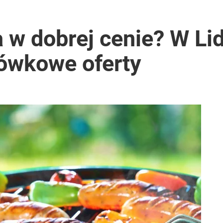
czasów Obajtka grozi po 25 lat więzienia
a w dobrej cenie? W Lid
ówkowe oferty
rzezi wołyńskiej
a sprawcą