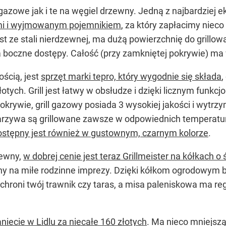
gazowe jak i te na węgiel drzewny. Jedną z najbardziej e
ami i wyjmowanym pojemnikiem
, za który zapłacimy nieco
est ze stali nierdzewnej, ma dużą powierzchnię do grillow
a boczne dostępy. Całość (przy zamkniętej pokrywie) ma
ością, jest
sprzęt marki tepro, który wygodnie się składa
,
otych. Grill jest łatwy w obsłudze i dzięki licznym fun
krywie, grill gazowy posiada 3 wysokiej jakości i wytrzy
warzywa są grillowane zawsze w odpowiednich temperatu
ostępny jest również w gustownym, czarnym kolorze
.
zewny,
w dobrej cenie jest teraz Grillmeister na kółkach o
alny na miłe rodzinne imprezy. Dzięki kółkom ogrodowym 
chroni twój trawnik czy taras, a misa paleniskowa ma re
taniecie w Lidlu za niecałe 160 złotych
. Ma nieco mniejszą