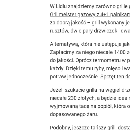
W Lidlu znajdziemy zarówno grille 
Grillmeister gazowy z 4+1 palnik
za dobrą jakość – grill wykonany j
rusztów, dwie pary drzwiczek i dw
Alternatywą, która nie ustępuje jak
Zapłacimy za niego niecałe 1400 zł
do jakości. Oprócz termometru w po
każdy. Dzięki temu ryby, mięso i 
potraw jednocześnie.
Sprzęt ten d
Jeżeli szukacie grilla na węgiel dr
niecałe 230 złotych, a będzie ide
wyjmowaną tacę na popiół, która o
dopasowanego żaru.
Podobny, jeszcze
tańszy grill, dos