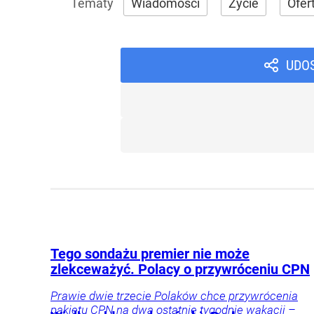
Wiadomości
Życie
Ofer
UDO
Tego sondażu premier nie może
zlekceważyć. Polacy o przywróceniu CPN
Prawie dwie trzecie Polaków chce przywrócenia
pakietu CPN na dwa ostatnie tygodnie wakacji –