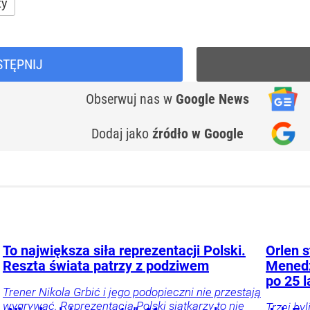
ty
STĘPNIJ
Obserwuj nas
w
Google News
Dodaj jako
źródło w Google
To największa siła reprezentacji Polski.
Orlen s
Reszta świata patrzy z podziwem
Menedż
po 25 l
Trener Nikola Grbić i jego podopieczni nie przestają
wygrywać. Reprezentacja Polski siatkarzy to nie
Trzej by