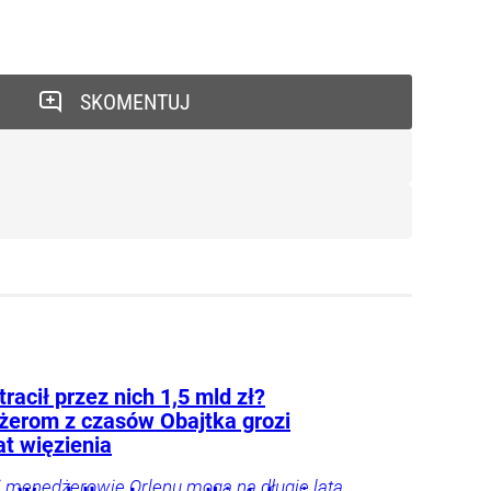
SKOMENTUJ
tracił przez nich 1,5 mld zł?
erom z czasów Obajtka grozi
at więzienia
li menedżerowie Orlenu mogą na długie lata