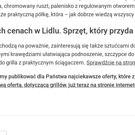
a, chromowany ruszt, palenisko z regulowanym otworem
kże praktyczną półkę, która – jak dobrze wiedzą wszyscy 
ych cenach w Lidlu. Sprzęt, który przyd
dchodzą na poważnie, zainteresują się także sztućcami do
nymi krawędziami ułatwiająca podnoszenie, szczypce do g
 do grilla z praktycznym ściągaczem.
Sprawdźcie na stron
my publikować dla Państwa najciekawsze oferty, które z
ą ofertą, dotyczącą grillów, już teraz na stronie interne