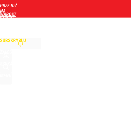
PRZEJDŹ
Udostępnij
0
Skomentuj
NA
WPROST
STRONĘ
GŁÓWNĄ
WIADOMOŚCI
POLITYKA
BIZNES
DOM
ZDROWIE
ROZRYWKA
TYGOD
To największa siła reprezentacji Polski. Reszta ś
SUBSKRYBUJ
dodaj
ZALOGUJ
Tego sondażu premier nie może zlekceważyć. Pol
SZUKAJ
MENU
8
Zełenski mógłby stracić władzę? Najnowszy sonda
1