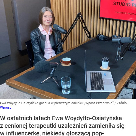
Ewa Woydyłło-Osiatyńska gościła w pierwszym odcinku „Wpost Przeciwnie”
/ Źródło:
Wprost
W ostatnich latach Ewa Woydyłło-Osiatyńska
z cenionej terapeutki uzależnień zamieniła się
w influencerkę, niekiedy głoszącą pop-