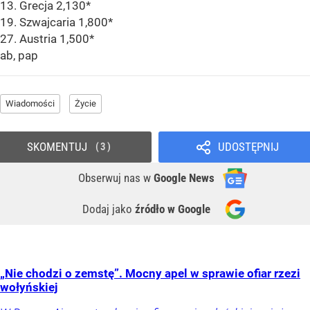
13. Grecja 2,130*
19. Szwajcaria 1,800*
27. Austria 1,500*
ab, pap
Wiadomości
Życie
SKOMENTUJ
UDOSTĘPNIJ
3
Obserwuj nas
w
Google News
Dodaj jako
źródło w Google
„Nie chodzi o zemstę”. Mocny apel w sprawie ofiar rzezi
wołyńskiej