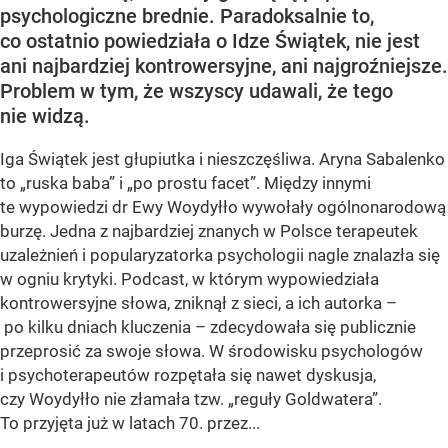
psychologiczne brednie. Paradoksalnie to,
co ostatnio powiedziała o Idze Świątek, nie jest
ani najbardziej kontrowersyjne, ani najgroźniejsze.
Problem w tym, że wszyscy udawali, że tego
nie widzą.
Iga Świątek jest głupiutka i nieszczęśliwa. Aryna Sabalenko
to „ruska baba” i „po prostu facet”. Między innymi
te wypowiedzi dr Ewy Woydyłło wywołały ogólnonarodową
burzę. Jedna z najbardziej znanych w Polsce terapeutek
uzależnień i popularyzatorka psychologii nagle znalazła się
w ogniu krytyki. Podcast, w którym wypowiedziała
kontrowersyjne słowa, zniknął z sieci, a ich autorka –
po kilku dniach kluczenia – zdecydowała się publicznie
przeprosić za swoje słowa. W środowisku psychologów
i psychoterapeutów rozpętała się nawet dyskusja,
czy Woydyłło nie złamała tzw. „reguły Goldwatera”.
To przyjęta już w latach 70. przez...