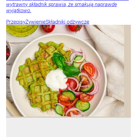
wytrawny składnik sprawia, że smakują naprawdę
wyjątkowo.
Przepisy
Żywienie
Składniki odżywcze