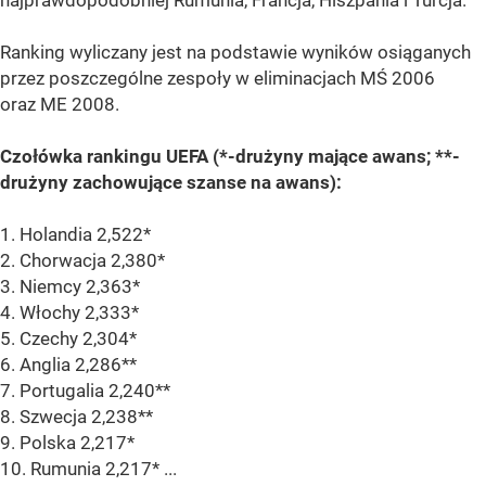
najprawdopodobniej Rumunia, Francja, Hiszpania i Turcja.
Ranking wyliczany jest na podstawie wyników osiąganych
przez poszczególne zespoły w eliminacjach MŚ 2006
oraz ME 2008.
Czołówka rankingu UEFA (*-drużyny mające awans; **-
drużyny zachowujące szanse na awans):
1. Holandia 2,522*
2. Chorwacja 2,380*
3. Niemcy 2,363*
4. Włochy 2,333*
5. Czechy 2,304*
6. Anglia 2,286**
7. Portugalia 2,240**
8. Szwecja 2,238**
9. Polska 2,217*
10. Rumunia 2,217* ...