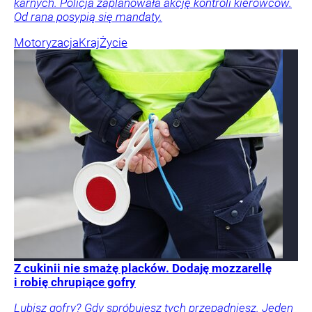
karnych. Policja zaplanowała akcję kontroli kierowców.
Od rana posypią się mandaty.
Motoryzacja
Kraj
Życie
Z cukinii nie smażę placków. Dodaję mozzarellę
i robię chrupiące gofry
Lubisz gofry? Gdy spróbujesz tych przepadniesz. Jeden