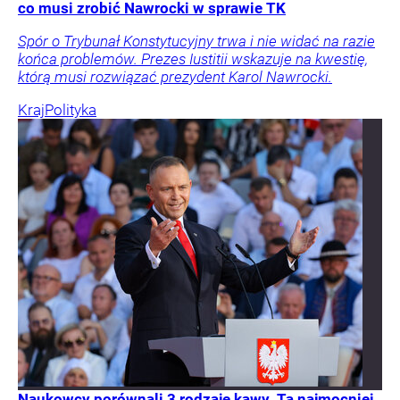
co musi zrobić Nawrocki w sprawie TK
Spór o Trybunał Konstytucyjny trwa i nie widać na razie
końca problemów. Prezes Iustitii wskazuje na kwestię,
którą musi rozwiązać prezydent Karol Nawrocki.
Kraj
Polityka
Naukowcy porównali 3 rodzaje kawy. Ta najmocniej