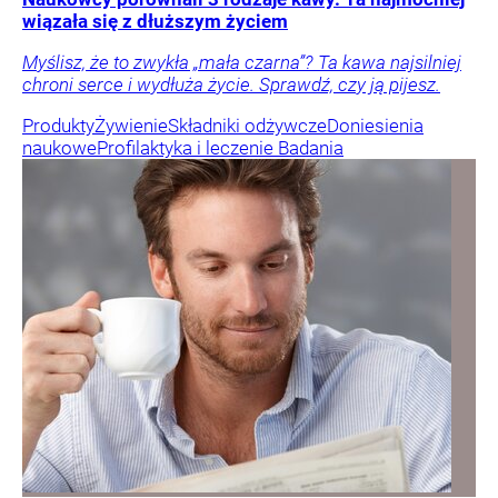
wiązała się z dłuższym życiem
Myślisz, że to zwykła „mała czarna”? Ta kawa najsilniej
chroni serce i wydłuża życie. Sprawdź, czy ją pijesz.
Produkty
Żywienie
Składniki odżywcze
Doniesienia
naukowe
Profilaktyka i leczenie
Badania