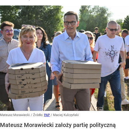
Mateusz Morawiecki
/ Źródło:
PAP
/
Maciej Kulczyński
Mateusz Morawiecki założy partię polityczną