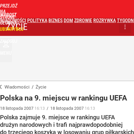
PRZEJDŹ
NA
WPROST
STRONĘ
WIADOMOŚCI
POLITYKA
BIZNES
DOM
ZDROWIE
ROZRYWKA
TYGODN
GŁÓWNĄ
ŻYCIE
UBSKRYBUJ
ZALOGUJ
MENU
Wiadomości
/
Życie
Polska na 9. miejscu w rankingu UEFA
18
listopada
2007
16:13
/
18
listopada
2007
16:13
Polska zajmuje 9. miejsce w rankingu UEFA
drużyn narodowych i trafi najprawdopodobniej
do trzeciego koszyka w losowaniu grup piłkarskich