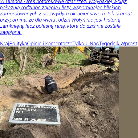
W Buenos Aires potomkowie ofiar rzezi wołyńskiej wciąż
pokazują rodzinne zdjęcia i listy, wspominając bliskich
zamordowanych z niezwykłym okrucieństwem. Ich dramat
przypomina, że dla wielu rodzin Wołyń nie jest historią
zamkniętą, lecz bolesną raną, która do dziś nie została
zagojona.
Kraj
Polityka
Opinie i komentarze
Tylko u Nas
Tygodnik Wprost