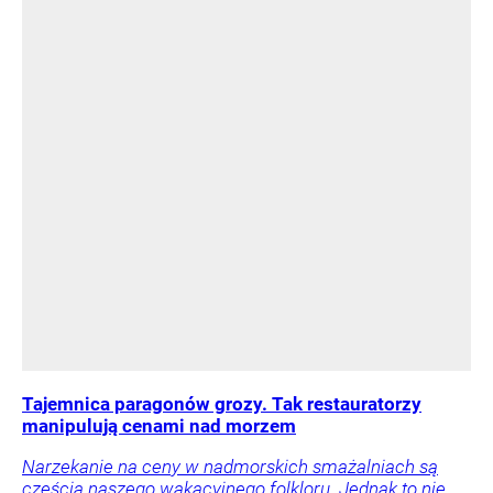
Tajemnica paragonów grozy. Tak restauratorzy
manipulują cenami nad morzem
Narzekanie na ceny w nadmorskich smażalniach są
częścią naszego wakacyjnego folkloru. Jednak to nie