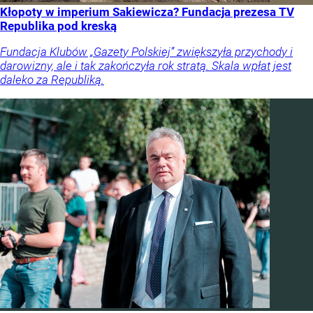
Kłopoty w imperium Sakiewicza? Fundacja prezesa TV
Republika pod kreską
Fundacja Klubów „Gazety Polskiej” zwiększyła przychody i
darowizny, ale i tak zakończyła rok stratą. Skala wpłat jest
daleko za Republiką.