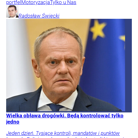
portfel
Motoryzacja
Tylko u Nas
Radosław
Święcki
Wielka obława drogówki. Będą kontrolować tylko
jedno
Jeden dzień. Tysiące kontroli, mandatów i punktów