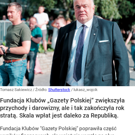
Tomasz Sakiewicz
/ Źródło:
Shutterstock
/
lukasz_wojcik
Fundacja Klubów „Gazety Polskiej” zwiększyła
przychody i darowizny, ale i tak zakończyła rok
stratą. Skala wpłat jest daleko za Republiką.
Fundacja Klubów "Gazety Polskiej" poprawiła część