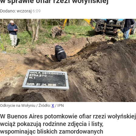
w sprawie ofiar rzezi wołyńskiej
Dodano:
wczoraj
6:09
Odkrycie na Wołyniu
/ Źródło:
X
/
IPN
W Buenos Aires potomkowie ofiar rzezi wołyńskiej
wciąż pokazują rodzinne zdjęcia i listy,
wspominając bliskich zamordowanych