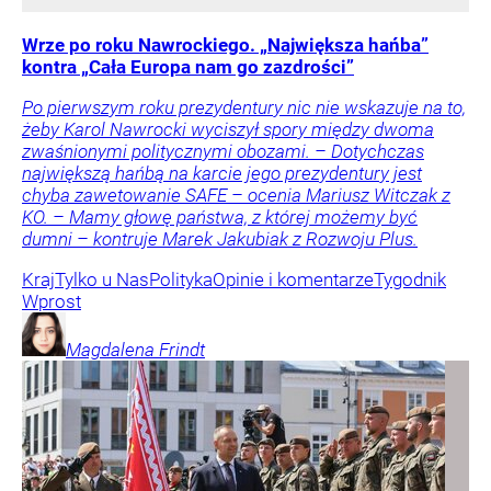
Wrze po roku Nawrockiego. „Największa hańba”
kontra „Cała Europa nam go zazdrości”
Po pierwszym roku prezydentury nic nie wskazuje na to,
żeby Karol Nawrocki wyciszył spory między dwoma
zwaśnionymi politycznymi obozami. – Dotychczas
największą hańbą na karcie jego prezydentury jest
chyba zawetowanie SAFE – ocenia Mariusz Witczak z
KO. – Mamy głowę państwa, z której możemy być
dumni – kontruje Marek Jakubiak z Rozwoju Plus.
Kraj
Tylko u Nas
Polityka
Opinie i komentarze
Tygodnik
Wprost
Magdalena
Frindt