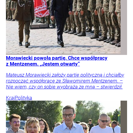
Morawiecki powoła partię. Chce współpracy
z Mentzenem. „Jestem otwarty”
Mateusz Morawiecki założy partię polityczną i chciałby
rozpocząć współpracę ze Sławomirem Mentzenem. –
Nie wiem, czy on sobie wyobraża ze mną – stwierdził.
Kraj
Polityka