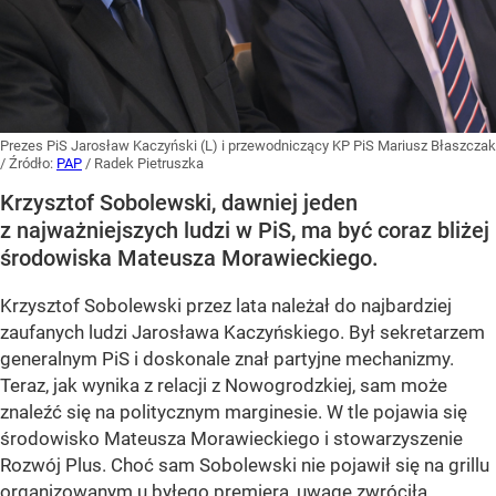
Prezes PiS Jarosław Kaczyński (L) i przewodniczący KP PiS Mariusz Błaszczak
/ Źródło:
PAP
/
Radek Pietruszka
Krzysztof Sobolewski, dawniej jeden
z najważniejszych ludzi w PiS, ma być coraz bliżej
środowiska Mateusza Morawieckiego.
Krzysztof Sobolewski przez lata należał do najbardziej
zaufanych ludzi Jarosława Kaczyńskiego. Był sekretarzem
generalnym PiS i doskonale znał partyjne mechanizmy.
Teraz, jak wynika z relacji z Nowogrodzkiej, sam może
znaleźć się na politycznym marginesie. W tle pojawia się
środowisko Mateusza Morawieckiego i stowarzyszenie
Rozwój Plus. Choć sam Sobolewski nie pojawił się na grillu
organizowanym u byłego premiera, uwagę zwróciła