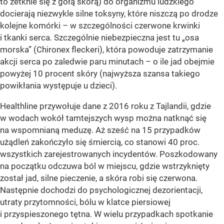
to zetknie się z gołą skórą) do organizmu ludzkiego
docierają niezwykle silne toksyny, które niszczą po drodze
kolejne komórki – w szczególności czerwone krwinki
i tkanki serca. Szczególnie niebezpieczna jest tu „osa
morska” (Chironex fleckeri), która powoduje zatrzymanie
akcji serca po zaledwie paru minutach – o ile jad obejmie
powyżej 10 procent skóry (najwyższa szansa takiego
powikłania występuje u dzieci).
Healthline przywołuje dane z 2016 roku z Tajlandii, gdzie
w wodach wokół tamtejszych wysp można natknąć się
na wspomnianą meduzę. Aż sześć na 15 przypadków
użądleń zakończyło się śmiercią, co stanowi 40 proc.
wszystkich zarejestrowanych incydentów. Poszkodowany
na początku odczuwa ból w miejscu, gdzie wstrzyknięty
został jad, silne pieczenie, a skóra robi się czerwona.
Następnie dochodzi do psychologicznej dezorientacji,
utraty przytomności, bólu w klatce piersiowej
i przyspieszonego tętna. W wielu przypadkach spotkanie