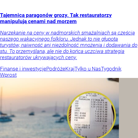
Tajemnica paragonów grozy. Tak restauratorzy
manipulują cenami nad morzem
Narzekanie na ceny w nadmorskich smażalniach są częścią
naszego wakacyjnego folkloru. Jednak to nie głupota
turystów, naiwność ani niezdolność mnożenia i dodawania do
stu. To przemyślana, ale nie do końca uczciwa strategia
restauratorów ukrywających ceny.
Finanse i inwestycje
Podróże
Kraj
Tylko u Nas
Tygodnik
Wprost