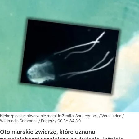
Niebezpieczne stworzenie morskie
Źródło:
Shutterstock
/
Vera Larina /
Wikimedia Commons / Forgerz / CC BY-SA 3.0
Oto morskie zwierzę, które uznano