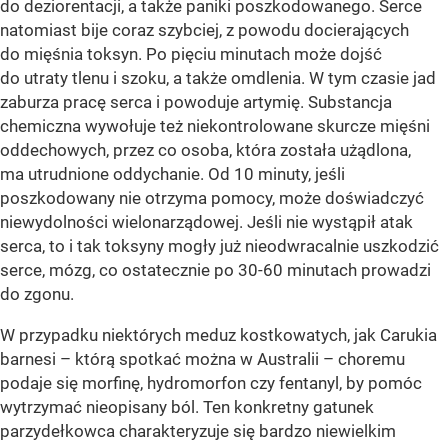
do deziorentacji, a także paniki poszkodowanego. Serce
natomiast bije coraz szybciej, z powodu docierających
do mięśnia toksyn. Po pięciu minutach może dojść
do utraty tlenu i szoku, a także omdlenia. W tym czasie jad
zaburza pracę serca i powoduje artymię. Substancja
chemiczna wywołuje też niekontrolowane skurcze mięśni
oddechowych, przez co osoba, która została użądlona,
ma utrudnione oddychanie. Od 10 minuty, jeśli
poszkodowany nie otrzyma pomocy, może doświadczyć
niewydolności wielonarządowej. Jeśli nie wystąpił atak
serca, to i tak toksyny mogły już nieodwracalnie uszkodzić
serce, mózg, co ostatecznie po 30-60 minutach prowadzi
do zgonu.
W przypadku niektórych meduz kostkowatych, jak Carukia
barnesi – którą spotkać można w Australii – choremu
podaje się morfinę, hydromorfon czy fentanyl, by pomóc
wytrzymać nieopisany ból. Ten konkretny gatunek
parzydełkowca charakteryzuje się bardzo niewielkim