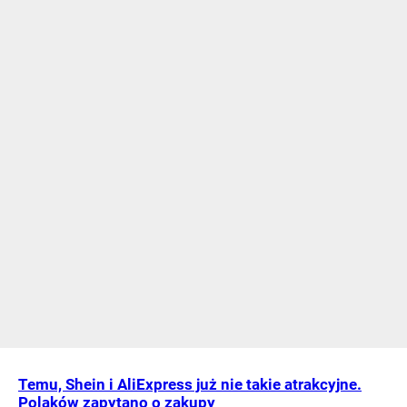
Temu, Shein i AliExpress już nie takie atrakcyjne.
Polaków zapytano o zakupy