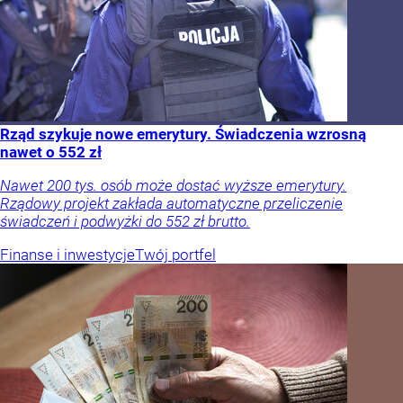
Rząd szykuje nowe emerytury. Świadczenia wzrosną
nawet o 552 zł
Nawet 200 tys. osób może dostać wyższe emerytury.
Rządowy projekt zakłada automatyczne przeliczenie
świadczeń i podwyżki do 552 zł brutto.
Finanse i inwestycje
Twój portfel