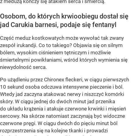
z meduzą kończy się atakiem serca i śmiercią.
Osobom, do których krwioobiegu dostał się
jad Carukia barnesi, podaje się fentanyl
Część meduz kostkowatych może wywołać tak zwany
zespół irukandji. Co to takiego? Objawia się on silnym
bólem, wysokim ciśnieniem tętniczym i możliwie
śmiertelnymi powikłaniami, wśród których wymienia się
niewydolność serca.
Po użądleniu przez Chironex fleckeri, w ciągu pierwszych
10 sekund osoba odczuwa intensywne pieczenie i ból.
Wtedy jad zaczyna atakować nerwy i niszczyć komórki
skóry. W ciągu jednej do dwóch minut jad przenika
do układu krążenia i atakuje czerwone krwinki i mięsień
sercowy. Na skórze natomiast zaczynają być widoczne
czerwone pręgi. W ciągu dwóch do pięciu minut ból
rozprzestrzenia się na kolejne tkanki i prowadzi