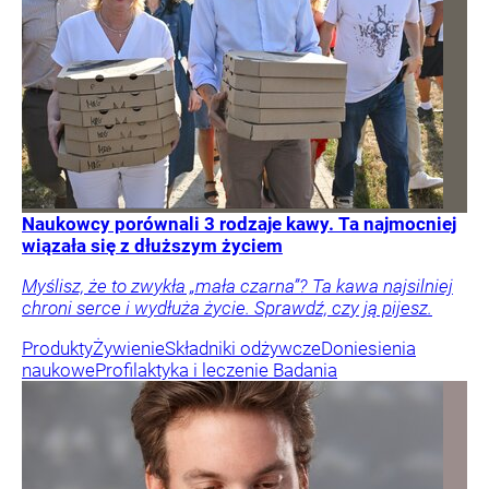
Naukowcy porównali 3 rodzaje kawy. Ta najmocniej
wiązała się z dłuższym życiem
Myślisz, że to zwykła „mała czarna”? Ta kawa najsilniej
chroni serce i wydłuża życie. Sprawdź, czy ją pijesz.
Produkty
Żywienie
Składniki odżywcze
Doniesienia
naukowe
Profilaktyka i leczenie
Badania