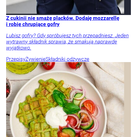
Z cukinii nie smażę placków. Dodaję mozzarellę
i robię chrupiące gofry
Lubisz gofry? Gdy spróbujesz tych przepadniesz. Jeden
wytrawny składnik sprawia, że smakują naprawdę
wyjątkowo.
Przepisy
Żywienie
Składniki odżywcze