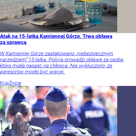
Atak na 15-latka Kamiennej Górze. Trwa obława
za sprawcą
W Kamiennej Górze zaatakowano „niebezpiecznym
narzędziem” 15-latka. Policja prowadzi obławę za osobą,
która miała napaść na chłopca. Nie wykluczono, że
agresorów mogło być więcej.
Kraj
Życie