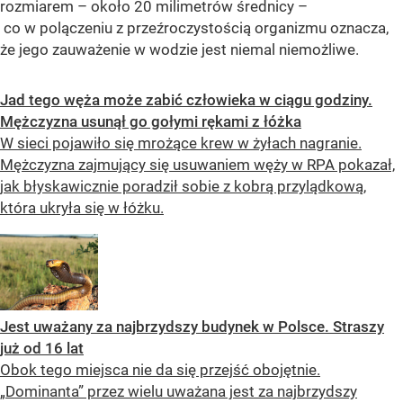
rozmiarem – około 20 milimetrów średnicy –
co w polączeniu z przeźroczystością organizmu oznacza,
że jego zauważenie w wodzie jest niemal niemożliwe.
Jad tego węża może zabić człowieka w ciągu godziny.
Mężczyzna usunął go gołymi rękami z łóżka
W sieci pojawiło się mrożące krew w żyłach nagranie.
Mężczyzna zajmujący się usuwaniem węży w RPA pokazał,
jak błyskawicznie poradził sobie z kobrą przylądkową,
która ukryła się w łóżku.
Jest uważany za najbrzydszy budynek w Polsce. Straszy
już od 16 lat
Obok tego miejsca nie da się przejść obojętnie.
„Dominanta” przez wielu uważana jest za najbrzydszy