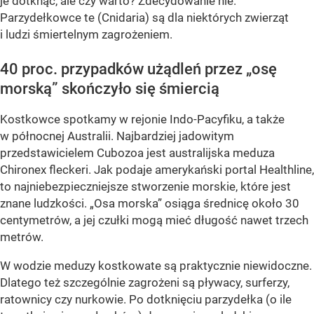
je dotknąć, ale czy warto? Zdecydowanie nie.
Parzydełkowce te (Cnidaria) są dla niektórych zwierząt
i ludzi śmiertelnym zagrożeniem.
40 proc. przypadków użądleń przez „osę
morską” skończyło się śmiercią
Kostkowce spotkamy w rejonie Indo-Pacyfiku, a także
w północnej Australii. Najbardziej jadowitym
przedstawicielem Cubozoa jest australijska meduza
Chironex fleckeri. Jak podaje amerykański portal Healthline,
to najniebezpieczniejsze stworzenie morskie, które jest
znane ludzkości. „Osa morska” osiąga średnicę około 30
centymetrów, a jej czułki mogą mieć długość nawet trzech
metrów.
W wodzie meduzy kostkowate są praktycznie niewidoczne.
Dlatego też szczególnie zagrożeni są pływacy, surferzy,
ratownicy czy nurkowie. Po dotknięciu parzydełka (o ile