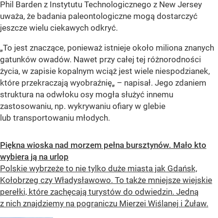
Phil Barden z Instytutu Technologicznego z New Jersey
uważa, że badania paleontologiczne mogą dostarczyć
jeszcze wielu ciekawych odkryć.
„To jest znaczące, ponieważ istnieje około miliona znanych
gatunków owadów. Nawet przy całej tej różnorodności
życia, w zapisie kopalnym wciąż jest wiele niespodzianek,
które przekraczają wyobraźnię„ – napisał. Jego zdaniem
struktura na odwłoku osy mogła służyć innemu
zastosowaniu, np. wykrywaniu ofiary w glebie
lub transportowaniu młodych.
Piękna wioska nad morzem pełna bursztynów. Mało kto
wybiera ją na urlop
Polskie wybrzeże to nie tylko duże miasta jak Gdańsk,
Kołobrzeg czy Władysławowo. To także mniejsze wiejskie
perełki, które zachęcają turystów do odwiedzin. Jedną
z nich znajdziemy na pograniczu Mierzei Wiślanej i Żuław.