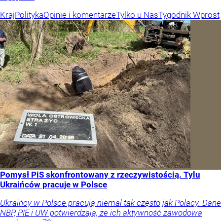
Kraj
Polityka
Opinie i komentarze
Tylko u Nas
Tygodnik Wprost
Pomysł PiS skonfrontowany z rzeczywistością. Tylu
Ukraińców pracuje w Polsce
Ukraińcy w Polsce pracują niemal tak często jak Polacy. Dane
NBP, PIE i UW potwierdzają, że ich aktywność zawodowa