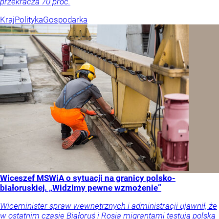
przekracza 70 proc.
Kraj
Polityka
Gospodarka
Wiceszef MSWiA o sytuacji na granicy polsko-
białoruskiej. „Widzimy pewne wzmożenie”
Wiceminister spraw wewnętrznych i administracji ujawnił, że
w ostatnim czasie Białoruś i Rosja migrantami testują polską