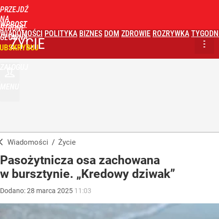
PRZEJDŹ
NA
WPROST
STRONĘ
WIADOMOŚCI
POLITYKA
BIZNES
DOM
ZDROWIE
ROZRYWKA
TYGODN
GŁÓWNĄ
ŻYCIE
UBSKRYBUJ
ZALOGUJ
MENU
Wiadomości
/
Życie
Pasożytnicza osa zachowana
w bursztynie. „Kredowy dziwak”
Dodano:
28
marca
2025
11:03