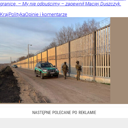
granicę. – My nie odpuścimy – zapewnił Maciej Duszczyk.
Kraj
Polityka
Opinie i komentarze