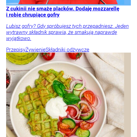
Z cukinii nie smażę placków. Dodaję mozzarellę
i robię chrupiące gofry
Lubisz gofry? Gdy spróbujesz tych przepadniesz. Jeden
wytrawny składnik sprawia, że smakują naprawdę
wyjątkowo.
Przepisy
Żywienie
Składniki odżywcze