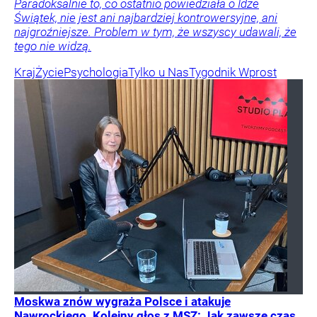
Paradoksalnie to, co ostatnio powiedziała o Idze
Świątek, nie jest ani najbardziej kontrowersyjne, ani
najgroźniejsze. Problem w tym, że wszyscy udawali, że
tego nie widzą.
Kraj
Życie
Psychologia
Tylko u Nas
Tygodnik Wprost
Moskwa znów wygraża Polsce i atakuje
Nawrockiego. Kolejny głos z MSZ: Jak zawsze czas