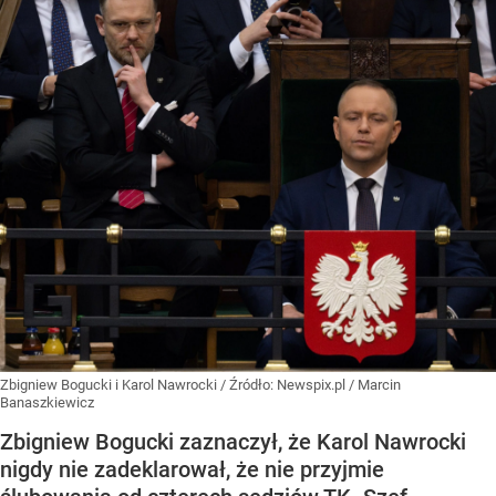
Zbigniew Bogucki i Karol Nawrocki
/ Źródło:
Newspix.pl
/
Marcin
Banaszkiewicz
Zbigniew Bogucki zaznaczył, że Karol Nawrocki
nigdy nie zadeklarował, że nie przyjmie