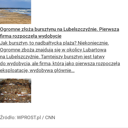
Ogromne złoża bursztynu na Lubelszczyźnie. Pierwsza
firma rozpoczęła wydobycie
Jak bursztyn, to nadbałtycka plaża? Niekoniecznie.
Ogromne zboża znajdują się w okolicy Lubartowa
na Lubelszczyźnie. Tamtejszy bursztyn jest łatwy
do wydobycia, ale firma, która jako pierwsza rozpoczęła
eksploatację, wydobywa głównie...
Źródło:
WPROST.pl
/
CNN