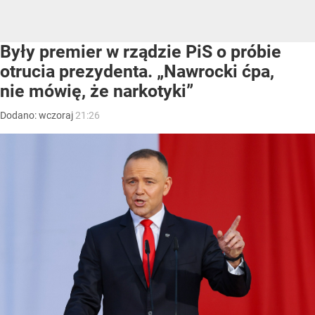
Były premier w rządzie PiS o próbie
otrucia prezydenta. „Nawrocki ćpa,
nie mówię, że narkotyki”
Dodano:
wczoraj
21:26