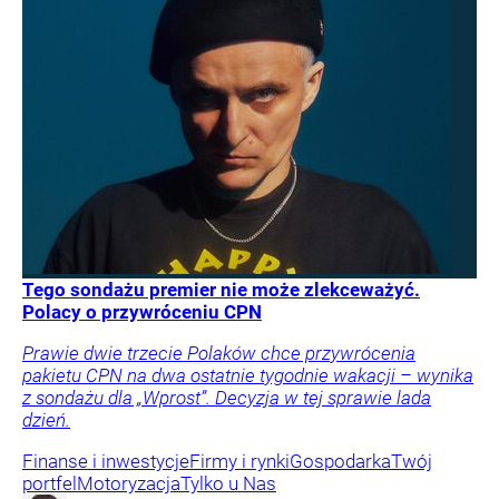
Tego sondażu premier nie może zlekceważyć.
Polacy o przywróceniu CPN
Prawie dwie trzecie Polaków chce przywrócenia
pakietu CPN na dwa ostatnie tygodnie wakacji – wynika
z sondażu dla „Wprost”. Decyzja w tej sprawie lada
dzień.
Finanse i inwestycje
Firmy i rynki
Gospodarka
Twój
portfel
Motoryzacja
Tylko u Nas