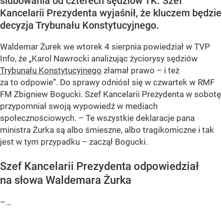
ślubowania od czterech sędziów TK. Szef
Kancelarii Prezydenta wyjaśnił, że kluczem będzie
decyzja Trybunału Konstytucyjnego.
Waldemar Żurek we wtorek 4 sierpnia powiedział w TVP
Info, że „Karol Nawrocki analizując życiorysy sędziów
Trybunału Konstytucyjnego
złamał prawo – i też
za to odpowie”. Do sprawy odniósł się w czwartek w RMF
FM Zbigniew Bogucki. Szef Kancelarii Prezydenta w sobotę
przypomniał swoją wypowiedź w mediach
społecznościowych. – Te wszystkie deklaracje pana
ministra Żurka są albo śmieszne, albo tragikomiczne i tak
jest w tym przypadku – zaczął Bogucki.
Szef Kancelarii Prezydenta odpowiedział
na słowa Waldemara Żurka
–...