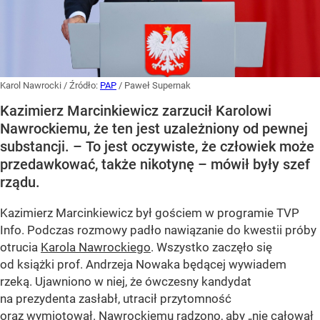
Karol Nawrocki
/ Źródło:
PAP
/
Paweł Supernak
Kazimierz Marcinkiewicz zarzucił Karolowi
Nawrockiemu, że ten jest uzależniony od pewnej
substancji. – To jest oczywiste, że człowiek może
przedawkować, także nikotynę – mówił były szef
rządu.
Kazimierz Marcinkiewicz był gościem w programie TVP
Info. Podczas rozmowy padło nawiązanie do kwestii próby
otrucia
Karola Nawrockiego
. Wszystko zaczęło się
od książki prof. Andrzeja Nowaka będącej wywiadem
rzeką. Ujawniono w niej, że ówczesny kandydat
na prezydenta zasłabł, utracił przytomność
oraz wymiotował. Nawrockiemu radzono, aby „nie całował