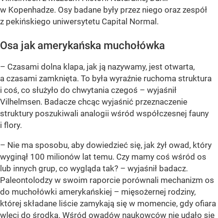
w Kopenhadze. Osy badane były przez niego oraz zespół
z pekińskiego uniwersytetu Capital Normal.
Osa jak amerykańska muchołówka
– Czasami dolna klapa, jak ją nazywamy, jest otwarta,
a czasami zamknięta. To była wyraźnie ruchoma struktura
i coś, co służyło do chwytania czegoś – wyjaśnił
Vilhelmsen. Badacze chcąc wyjaśnić przeznaczenie
struktury poszukiwali analogii wśród współczesnej fauny
i flory.
– Nie ma sposobu, aby dowiedzieć się, jak żył owad, który
wyginął 100 milionów lat temu. Czy mamy coś wśród os
lub innych grup, co wygląda tak? – wyjaśnił badacz.
Paleontolodzy w swoim raporcie porównali mechanizm os
do muchołówki amerykańskiej – mięsożernej rodziny,
której składane liście zamykają się w momencie, gdy ofiara
wleci do środka. Wśród owadów naukowców nie udało się