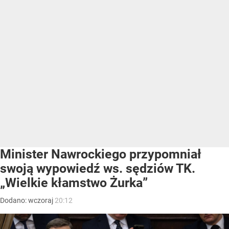
Minister Nawrockiego przypomniał
swoją wypowiedź ws. sędziów TK.
„Wielkie kłamstwo Żurka”
Dodano:
wczoraj
20:12