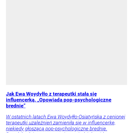
Jak Ewa Woydyłło z terapeutki stała się
influencerką. „Opowiada pop-psychologiczne
brednie”
W ostatnich latach Ewa Woydyłło-Osiatyńska z cenionej
terapeutki uzależnień zamieniła się w influencerkę,
niekiedy głoszącą pop-psychologiczne brednie.