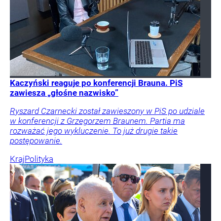
Kaczyński reaguje po konferencji Brauna. PiS
zawiesza „głośne nazwisko”
Ryszard Czarnecki został zawieszony w PiS po udziale
w konferencji z Grzegorzem Braunem. Partia ma
rozważać jego wykluczenie. To już drugie takie
postępowanie.
Kraj
Polityka