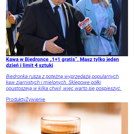
Kawa w Biedronce „1+1 gratis”. Masz tylko jeden
dzień i limit 4 sztuki
Biedronka rusza z potężną wyprzedażą popularnych
kaw ziarnistych i mielonych. Sklepowe półki
opustoszeją w kilka chwil, więc warto się pospieszyć.
Produkty
Żywienie