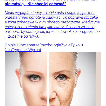
nie mówią. „Nie chcę jej całować”
Miała wyglądać lepiej. Zrobiła usta i nagle jej partner
przestał mieć ochotę ją całować. On poprawił szczękę,
a żona zobaczyła w nim obcego mężczyznę. Medycyna
estetyczna zmienia nie tylko twarz. Czasem zmusza
partnera, by nauczył się jej – i człowieka, którego kocha
– zupełnie od nowa.
Opinie i komentarze
Psychologia
Życie
Tylko u
Nas
Tygodnik Wprost