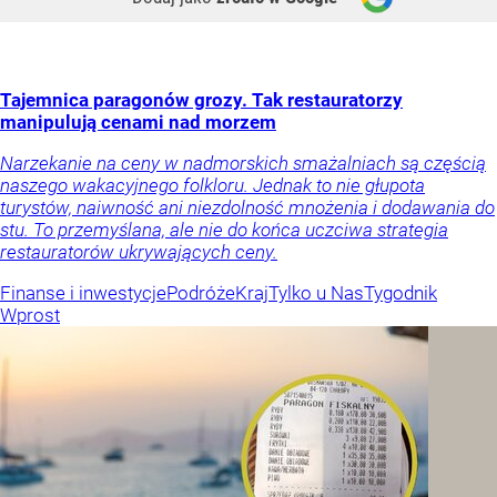
Tajemnica paragonów grozy. Tak restauratorzy
manipulują cenami nad morzem
Narzekanie na ceny w nadmorskich smażalniach są częścią
naszego wakacyjnego folkloru. Jednak to nie głupota
turystów, naiwność ani niezdolność mnożenia i dodawania do
stu. To przemyślana, ale nie do końca uczciwa strategia
restauratorów ukrywających ceny.
Finanse i inwestycje
Podróże
Kraj
Tylko u Nas
Tygodnik
Wprost