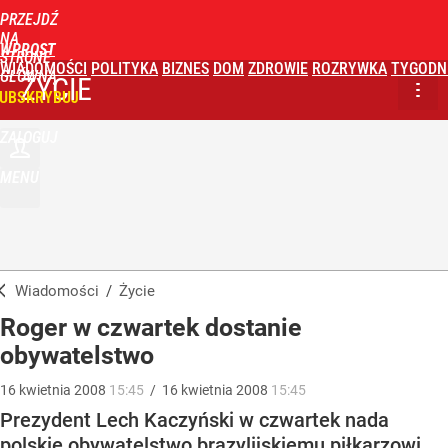
PRZEJDŹ
NA
WPROST
STRONĘ
WIADOMOŚCI
POLITYKA
BIZNES
DOM
ZDROWIE
ROZRYWKA
TYGODN
GŁÓWNĄ
ŻYCIE
UBSKRYBUJ
ZALOGUJ
MENU
Wiadomości
/
Życie
Roger w czwartek dostanie
obywatelstwo
16
kwietnia
2008
15:45
/
16
kwietnia
2008
15:45
Prezydent Lech Kaczyński w czwartek nada
polskie obywatelstwo brazylijskiemu piłkarzowi