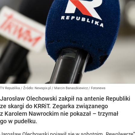
TV Republika
/ Źródło:
Newspix.pl
/
Marcin Banaszkiewicz / Fotonews
Jarosław Olechowski zakpił na antenie Republiki
ze skargi do KRRiT. Zegarka związanego
z Karolem Nawrockim nie pokazał – trzymał
go w pudełku.
Jarosław Olechowski pojawił się w sobotnim „Rewolwerze”