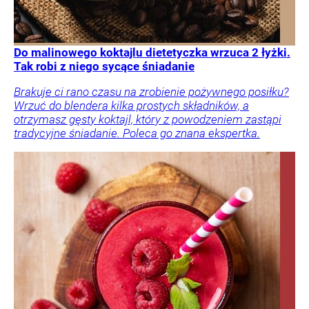
Do malinowego koktajlu dietetyczka wrzuca 2 łyżki.
Tak robi z niego sycące śniadanie
Brakuje ci rano czasu na zrobienie pożywnego posiłku?
Wrzuć do blendera kilka prostych składników, a
otrzymasz gęsty koktajl, który z powodzeniem zastąpi
tradycyjne śniadanie. Poleca go znana ekspertka.