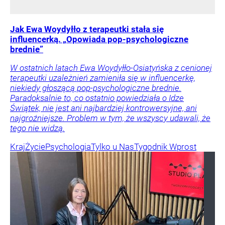
Jak Ewa Woydyłło z terapeutki stała się
influencerką. „Opowiada pop-psychologiczne
brednie”
W ostatnich latach Ewa Woydyłło-Osiatyńska z cenionej
terapeutki uzależnień zamieniła się w influencerkę,
niekiedy głoszącą pop-psychologiczne brednie.
Paradoksalnie to, co ostatnio powiedziała o Idze
Świątek, nie jest ani najbardziej kontrowersyjne, ani
najgroźniejsze. Problem w tym, że wszyscy udawali, że
tego nie widzą.
Kraj
Życie
Psychologia
Tylko u Nas
Tygodnik Wprost