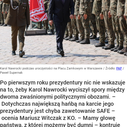
Karol Nawrocki podczas uroczystości na Placu Zamkowym w Warszawie
/ Źródło:
PAP
/
Paweł Supernak
Po pierwszym roku prezydentury nic nie wskazuje
na to, żeby Karol Nawrocki wyciszył spory między
dwoma zwaśnionymi politycznymi obozami. –
Dotychczas największą hańbą na karcie jego
prezydentury jest chyba zawetowanie SAFE –
ocenia Mariusz Witczak z KO. – Mamy głowę
państwa, z której możemy być dumni – kontruje