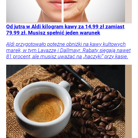
Od jutra w Aldi kilogram kawy za 14,99 zł zamiast
79,99 zł. Musisz spełnić jeden warunek
Aldi przygotowało potężne obniżki na kawy kultowych
marek, w tym Lavazzę i Dallmayr. Rabaty sięgają nawet
81 procent, ale musisz uważać na „haczyki” przy kasie.