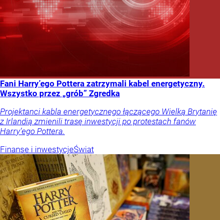
Fani Harry’ego Pottera zatrzymali kabel energetyczny.
Wszystko przez „grób” Zgredka
Projektanci kabla energetycznego łączącego Wielką Brytanię
z Irlandią zmienili trasę inwestycji po protestach fanów
Harry’ego Pottera.
Finanse i inwestycje
Świat