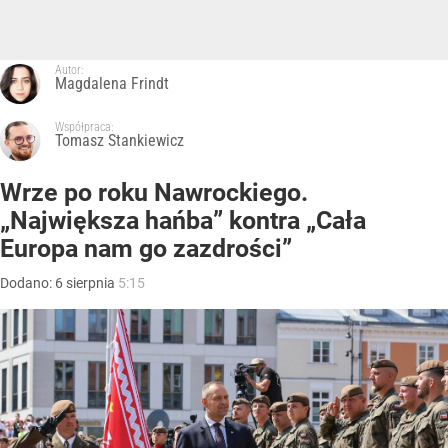
Autor:
Magdalena Frindt
Współpraca:
Tomasz Stankiewicz
Wrze po roku Nawrockiego.
„Największa hańba” kontra „Cała
Europa nam go zazdrości”
Dodano:
6
sierpnia
5:15