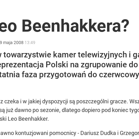
2030 roku?
Leo Beenhakkera?
i. Tego potrzebuje dziś cała Europa
9
maja
2008
13:49
 towarzystwie kamer telewizyjnych i ga
eprezentacja Polski na zgrupowanie d
statnia faza przygotowań do czerwcowy
ł coś znacznie gorszego
 czeka i w jakiej dyspozycji są poszczególni gracze. Wsz
i są już dawno po sezonie, dlatego dopiero pod koniec t
olski Leo Beenhakker.
dawno kontuzjowani pomocnicy - Dariusz Dudka i Grzegor