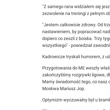
"Z samego rana widziałem się jesz
zezwolenie na treningi z pełnym ob
"Jestem całkowicie zdrowy. Od tr
nastawieniem, by popracować nad n
dopiero co zeszli z boiska. Trzy t
wszystkiego" - powiedział zawodn
Kadrowicze tryskali humorem, z uś
Przygotowania do ME weszły właś
zakończyliśmy rozgrywki ligowe, dl
Mamy świadomość tego, co nasz czeka
Moskwa Mariusz Jop.
Optymizm wyczuwalny był u bramk