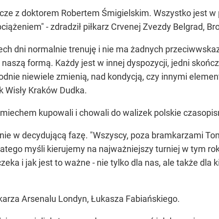
cze z doktorem Robertem Śmigielskim. Wszystko jest w 
ciążeniem" - zdradził piłkarz Crvenej Zvezdy Belgrad, Br
zech dni normalnie trenuję i nie ma żadnych przeciwwsk
aszą formą. Każdy jest w innej dyspozycji, jedni skończ
ygodnie niewiele zmienią, nad kondycją, czy innymi elem
ik Wisły Kraków Dudka.
miechem kupowali i chowali do walizek polskie czasopi
nie w decydującą fazę. "Wszyscy, poza bramkarzami T
atego myśli kierujemy na najważniejszy turniej w tym ro
 i jak jest to ważne - nie tylko dla nas, ale także dla ki
arza Arsenalu Londyn, Łukasza Fabiańskiego.