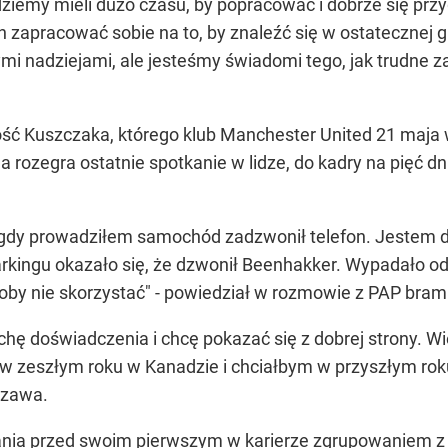
dziemy mieli dużo czasu, by popracować i dobrze się przy
h zapracować sobie na to, by znaleźć się w ostatecznej g
i nadziejami, ale jesteśmy świadomi tego, jak trudne zad
ć Kuszczaka, którego klub Manchester United 21 maja wys
 rozegra ostatnie spotkanie w lidze, do kadry na pięć dn
 gdy prowadziłem samochód zadzwonił telefon. Jestem d
arkingu okazało się, że dzwonił Beenhakker. Wypadało o
by nie skorzystać" - powiedział w rozmowie z PAP bram
hę doświadczenia i chcę pokazać się z dobrej strony. W
0 w zeszłym roku w Kanadzie i chciałbym w przyszłym ro
szawa.
nia przed swoim pierwszym w karierze zgrupowaniem z 