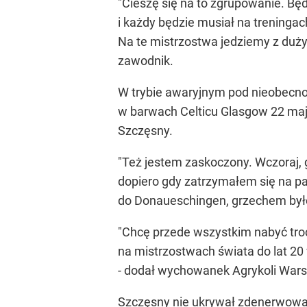
"Cieszę się na to zgrupowanie. Bę
i każdy będzie musiał na treningac
Na te mistrzostwa jedziemy z dużym
zawodnik.
W trybie awaryjnym pod nieobecnoś
w barwach Celticu Glasgow 22 maja
Szczęsny.
"Też jestem zaskoczony. Wczoraj,
dopiero gdy zatrzymałem się na p
do Donaueschingen, grzechem było
"Chcę przede wszystkim nabyć troc
na mistrzostwach świata do lat 2
- dodał wychowanek Agrykoli War
Szczęsny nie ukrywał zdenerwowa