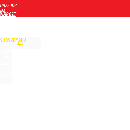
PRZEJDŹ
Udostępnij
0
Skomentuj
NA
WPROST
STRONĘ
GŁÓWNĄ
WIADOMOŚCI
POLITYKA
BIZNES
DOM
ZDROWIE
ROZRYWKA
TYGOD
Zwyrodnialec okaleczył szczenięta. Policja poszu
SUBSKRYBUJ
dodaj
ZALOGUJ
Vistula x LOT: Elegancja w podróży. Premiera wspó
SZUKAJ
MENU
dodaj
Prawdziwa wartość różnorodności
dodaj