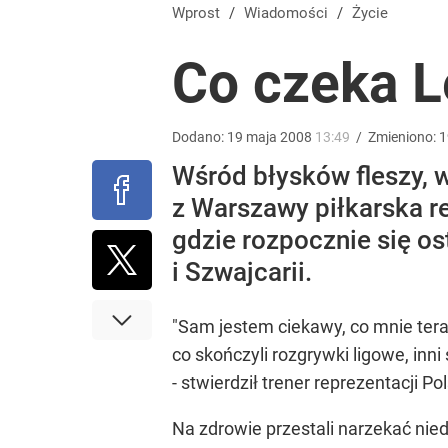
Farmacja: wzrost pod presją. co czeka branżę do 
Wprost
/
Wiadomości
/
Życie
Co czeka 
dodaj
Gen. Pawlikowski: Przywiozłem cenną lekcję z Dani
Dodano:
19
maja
2008
13:49
/
Zmieniono:
1
Wśród błysków fleszy, w
2
z Warszawy piłkarska r
gdzie rozpocznie się o
Wróbel: Wywiad z Woydyłło o Idze Świątek obnaży
i Szwajcarii.
dodaj
"Sam jestem ciekawy, co mnie teraz
co skończyli rozgrywki ligowe, inn
- stwierdził trener reprezentacji P
Na zdrowie przestali narzekać nie