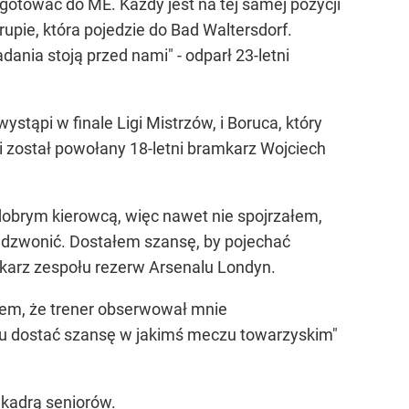
gotować do ME. Każdy jest na tej samej pozycji
rupie, która pojedzie do Bad Waltersdorf.
ania stoją przed nami" - odparł 23-letni
tąpi w finale Ligi Mistrzów, i Boruca, który
i został powołany 18-letni bramkarz Wojciech
obrym kierowcą, więc nawet nie spojrzałem,
ddzwonić. Dostałem szansę, by pojechać
karz zespołu rezerw Arsenalu Londyn.
iem, że trener obserwował mnie
ku dostać szansę w jakimś meczu towarzyskim"
kadrą seniorów.