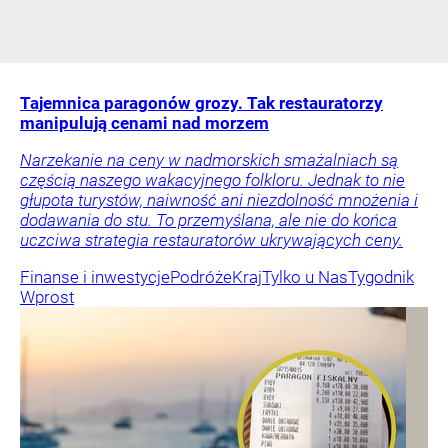
Tajemnica paragonów grozy. Tak restauratorzy
manipulują cenami nad morzem
Narzekanie na ceny w nadmorskich smażalniach są
częścią naszego wakacyjnego folkloru. Jednak to nie
głupota turystów, naiwność ani niezdolność mnożenia i
dodawania do stu. To przemyślana, ale nie do końca
uczciwa strategia restauratorów ukrywających ceny.
Finanse i inwestycje
Podróże
Kraj
Tylko u Nas
Tygodnik
Wprost