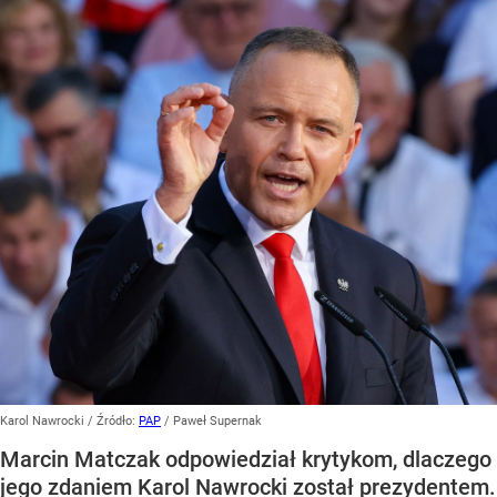
Karol Nawrocki
/ Źródło:
PAP
/
Paweł Supernak
Marcin Matczak odpowiedział krytykom, dlaczego
jego zdaniem Karol Nawrocki został prezydentem.