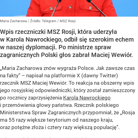
Maria Zacharowa
/ Źródło:
Telegram
/
MSZ Rosji
Wpis rzeczniczki MSZ Rosji, która uderzyła
w Karola Nawrockiego, odbił się szerokim echem
w naszej dyplomacji. Po ministrze spraw
zagranicznych Polski głos zabrał Maciej Wewiór.
„Maria Zacharowa znów wygraża Polsce. Jak zawsze czas
na fakty” – napisał na platformie X (dawny Twitter)
rzecznik MSZ Maciej Wewiór. To reakcja na obszerny wpis
jego rosyjskiej odpowiedniczki, który został zamieszczony
po rocznicy zaprzysiężenia
Karola Nawrockiego
i przemówienia głowy państwa. Rzecznik polskiego
Ministerstwa Spraw Zagranicznych przypomniał, że „Rosja
ma 55 razy większe terytorium od naszego kraju,
oraz potężne złoża i cztery razy większą populację”.