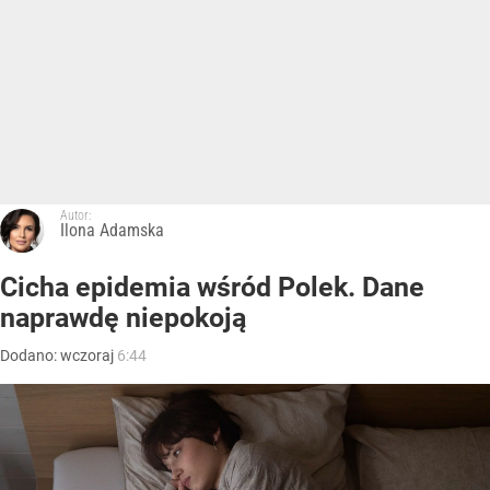
Autor:
Ilona Adamska
Cicha epidemia wśród Polek. Dane
naprawdę niepokoją
Dodano:
wczoraj
6:44