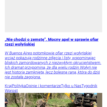
„Nie chodzi o zemstę”. Mocny apel w sprawie ofiar
rzezi wołyńskiej
W Buenos Aires potomkowie ofiar rzezi wołyńskiej
wciąż pokazują rodzinne zdjęcia i listy, wspominając
bliskich zamordowanych z niezwykłym okrucieństwem.
Ich dramat przypomina, że dla wielu rodzin Wołyń nie
jest historią zamkniętą, lecz bolesną raną, która do dziś
nie została zagojona.
Kraj
Polityka
Opinie i komentarze
Tylko u Nas
Tygodnik
Wprost