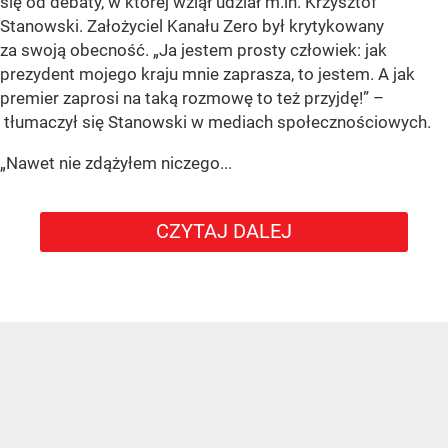
się od debaty, w której wziął udział m.in. Krzysztof
Stanowski. Założyciel Kanału Zero był krytykowany
za swoją obecność. „Ja jestem prosty człowiek: jak
prezydent mojego kraju mnie zaprasza, to jestem. A jak
premier zaprosi na taką rozmowę to też przyjdę!” –
tłumaczył się Stanowski w mediach społecznościowych.
„Nawet nie zdążyłem niczego...
CZYTAJ DALEJ