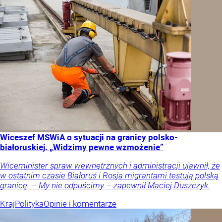
Wiceszef MSWiA o sytuacji na granicy polsko-
białoruskiej. „Widzimy pewne wzmożenie”
Wiceminister spraw wewnętrznych i administracji ujawnił, że
w ostatnim czasie Białoruś i Rosja migrantami testują polską
granicę. – My nie odpuścimy – zapewnił Maciej Duszczyk.
Kraj
Polityka
Opinie i komentarze