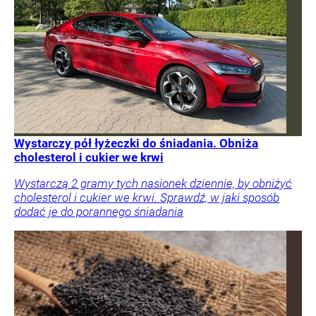
Wystarczy pół łyżeczki do śniadania. Obniża
cholesterol i cukier we krwi
Wystarczą 2 gramy tych nasionek dziennie, by obniżyć
cholesterol i cukier we krwi. Sprawdź, w jaki sposób
dodać je do porannego śniadania