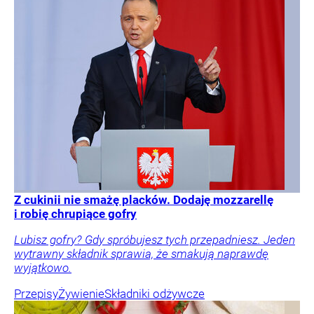
Z cukinii nie smażę placków. Dodaję mozzarellę
i robię chrupiące gofry
Lubisz gofry? Gdy spróbujesz tych przepadniesz. Jeden
wytrawny składnik sprawia, że smakują naprawdę
wyjątkowo.
Przepisy
Żywienie
Składniki odżywcze