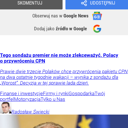
SKOMENTUJ
UDOSTĘPNIJ
Obserwuj nas
w
Google News
Dodaj jako
źródło w Google
Tego sondażu premier nie może zlekceważyć. Polacy
o przywróceniu CPN
Prawie dwie trzecie Polaków chce przywrócenia pakietu CPN
na dwa ostatnie tygodnie wakacji – wynika z sondażu dla
„Wprost”. Decyzja w tej sprawie lada dzień.
Finanse i inwestycje
Firmy i rynki
Gospodarka
Twój
portfel
Motoryzacja
Tylko u Nas
Radosław
Święcki