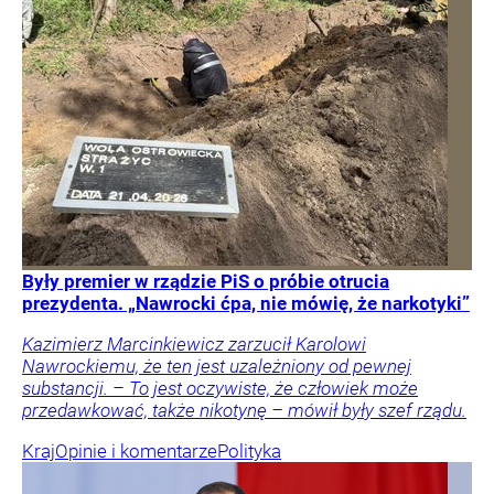
Były premier w rządzie PiS o próbie otrucia
prezydenta. „Nawrocki ćpa, nie mówię, że narkotyki”
Kazimierz Marcinkiewicz zarzucił Karolowi
Nawrockiemu, że ten jest uzależniony od pewnej
substancji. – To jest oczywiste, że człowiek może
przedawkować, także nikotynę – mówił były szef rządu.
Kraj
Opinie i komentarze
Polityka