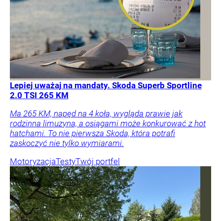
Lepiej uważaj na mandaty. Skoda Superb Sportline
2.0 TSI 265 KM
Ma 265 KM, napęd na 4 koła, wygląda prawie jak
rodzinna limuzyna, a osiągami może konkurować z hot
hatchami. To nie pierwsza Skoda, która potrafi
zaskoczyć nie tylko wymiarami.
Motoryzacja
Testy
Twój portfel