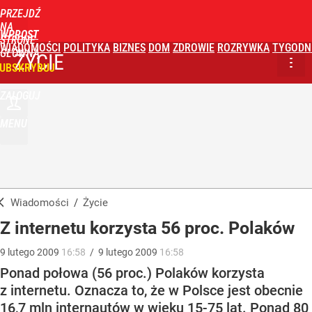
PRZEJDŹ
NA
WPROST
STRONĘ
WIADOMOŚCI
POLITYKA
BIZNES
DOM
ZDROWIE
ROZRYWKA
TYGODN
GŁÓWNĄ
ŻYCIE
UBSKRYBUJ
ZALOGUJ
MENU
Wiadomości
/
Życie
Z internetu korzysta 56 proc. Polaków
9
lutego
2009
16:58
/
9
lutego
2009
16:58
Ponad połowa (56 proc.) Polaków korzysta
z internetu. Oznacza to, że w Polsce jest obecnie
16,7 mln internautów w wieku 15-75 lat. Ponad 80