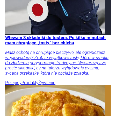
Wlewam 3 składniki do tostera. Po kilku minutach
mam chrupiące „tosty” bez chleba
Masz ochotę na chrupiące pieczywo, ale ograniczasz
węglowodany? Zrób te wyjątkowe tosty, które w smaku
do złudzenia przypominają tradycyjne. Wystarczą trzy
proste składniki, by na talerzu wylądowała pyszna,
sycąca przekąska, która nie obciąża żołądka.
Przepisy
Produkty
Żywienie