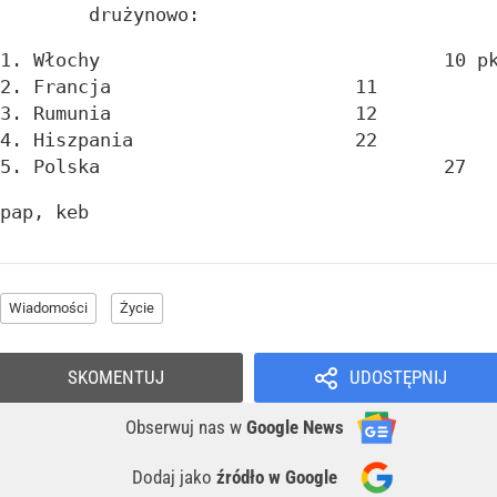
	drużynowo:
1. Włochy				10
2. Francja			11
3. Rumunia			12
4. Hiszpania			22
5. Polska				27
pap, keb
Wiadomości
Życie
SKOMENTUJ
UDOSTĘPNIJ
Obserwuj nas
w
Google News
Dodaj jako
źródło w Google