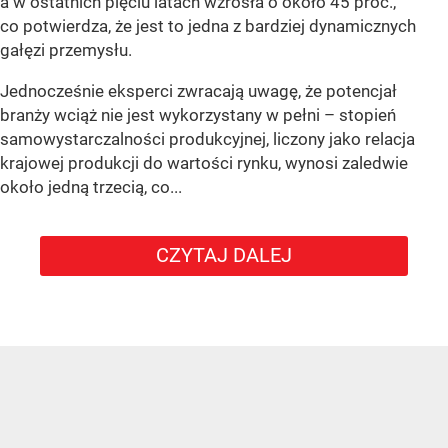
a w ostatnich pięciu latach wzrosła o około 45 proc.,
co potwierdza, że jest to jedna z bardziej dynamicznych
gałęzi przemysłu.
Jednocześnie eksperci zwracają uwagę, że potencjał
branży wciąż nie jest wykorzystany w pełni – stopień
samowystarczalności produkcyjnej, liczony jako relacja
krajowej produkcji do wartości rynku, wynosi zaledwie
około jedną trzecią, co...
CZYTAJ DALEJ