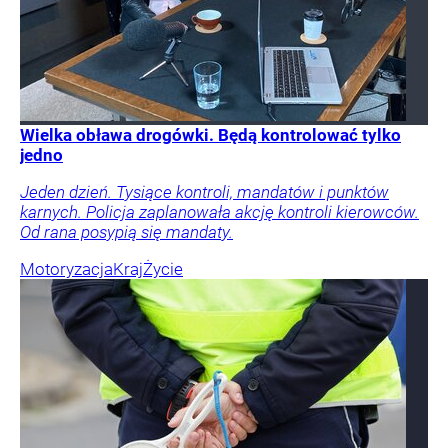
Wielka obława drogówki. Będą kontrolować tylko
jedno
Jeden dzień. Tysiące kontroli, mandatów i punktów
karnych. Policja zaplanowała akcję kontroli kierowców.
Od rana posypią się mandaty.
Motoryzacja
Kraj
Życie