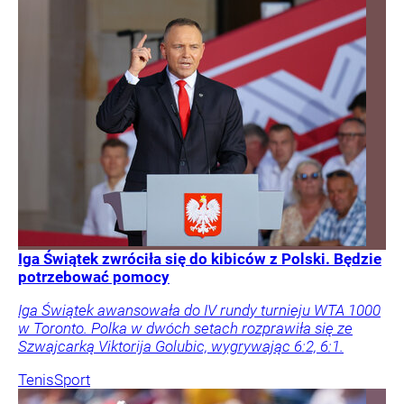
Iga Świątek zwróciła się do kibiców z Polski. Będzie
potrzebować pomocy
Iga Świątek awansowała do IV rundy turnieju WTA 1000
w Toronto. Polka w dwóch setach rozprawiła się ze
Szwajcarką Viktorija Golubic, wygrywając 6:2, 6:1.
Tenis
Sport