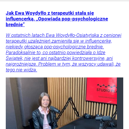
Jak Ewa Woydyłło z terapeutki stała się
influencerką. „Opowiada pop-psychologiczne
brednie”
W ostatnich latach Ewa Woydyłło-Osiatyńska z cenionej
terapeutki uzależnień zamieniła się w influencerkę,
niekiedy głoszącą pop-psychologiczne brednie.
Paradoksalnie to, co ostatnio powiedziała o Idze
Świątek, nie jest ani najbardziej kontrowersyjne, ani
najgroźniejsze. Problem w tym, że wszyscy udawali, że
tego nie widzą.