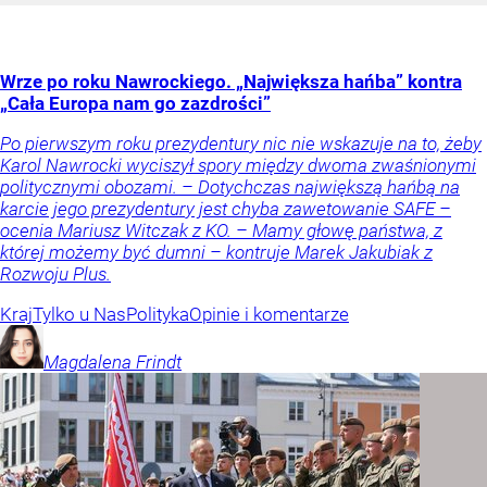
Wrze po roku Nawrockiego. „Największa hańba” kontra
„Cała Europa nam go zazdrości”
Po pierwszym roku prezydentury nic nie wskazuje na to, żeby
Karol Nawrocki wyciszył spory między dwoma zwaśnionymi
politycznymi obozami. – Dotychczas największą hańbą na
karcie jego prezydentury jest chyba zawetowanie SAFE –
ocenia Mariusz Witczak z KO. – Mamy głowę państwa, z
której możemy być dumni – kontruje Marek Jakubiak z
Rozwoju Plus.
Kraj
Tylko u Nas
Polityka
Opinie i komentarze
Magdalena
Frindt