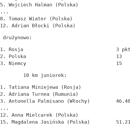
...
 drużynowo:
1. Rosja				3 pk
2. Polska				13
3. Niemcy				15
	10 km juniorek:
3. Antonella Palmisano (Włochy)		46.
...
15. Magdalena Jasińska (Polska)		51.