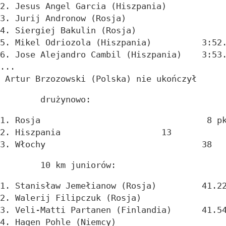
5. Mikel Odriozola (Hiszpa
6. Jose Alejandro Cambil (Hisz
...
 Artur Brzozowski (Polska) nie ukończył
	drużynowo:
1. Rosja				 8
2. Hiszpania			13
3. Włochy				38
	10 km juniorów:
1. Stanisław Jemełianow (Rosja)		41.
3. Veli-Matti Partanen (Finlandia)	41.