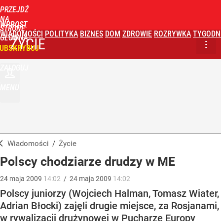
PRZEJDŹ
NA
WPROST
STRONĘ
WIADOMOŚCI
POLITYKA
BIZNES
DOM
ZDROWIE
ROZRYWKA
TYGODN
GŁÓWNĄ
ŻYCIE
UBSKRYBUJ
ZALOGUJ
MENU
Wiadomości
/
Życie
Polscy chodziarze drudzy w ME
24
maja
2009
14:02
/
24
maja
2009
14:02
Polscy juniorzy (Wojciech Halman, Tomasz Wiater,
Adrian Błocki) zajęli drugie miejsce, za Rosjanami,
w rywalizacji drużynowej w Pucharze Europy