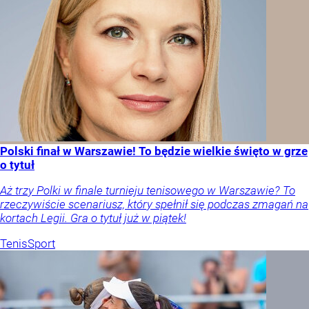
Polski finał w Warszawie! To będzie wielkie święto w grze
o tytuł
Aż trzy Polki w finale turnieju tenisowego w Warszawie? To
rzeczywiście scenariusz, który spełnił się podczas zmagań na
kortach Legii. Gra o tytuł już w piątek!
Tenis
Sport