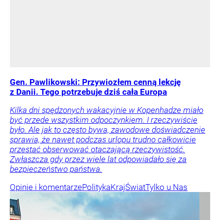
Gen. Pawlikowski: Przywiozłem cenną lekcję
z Danii. Tego potrzebuje dziś cała Europa
Kilka dni spędzonych wakacyjnie w Kopenhadze miało
być przede wszystkim odpoczynkiem. I rzeczywiście
było. Ale jak to często bywa, zawodowe doświadczenie
sprawia, że nawet podczas urlopu trudno całkowicie
przestać obserwować otaczającą rzeczywistość.
Zwłaszcza gdy przez wiele lat odpowiadało się za
bezpieczeństwo państwa.
Opinie i komentarze
Polityka
Kraj
Świat
Tylko u Nas