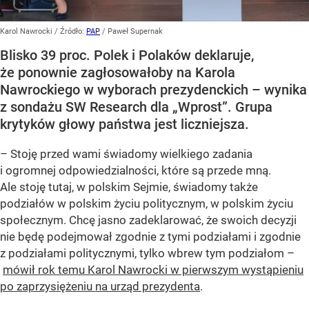
Karol Nawrocki
/ Źródło:
PAP
/
Paweł Supernak
Blisko 39 proc. Polek i Polaków deklaruje,
że ponownie zagłosowałoby na Karola
Nawrockiego w wyborach prezydenckich – wynika
z sondażu SW Research dla „Wprost”. Grupa
krytyków głowy państwa jest liczniejsza.
– Stoję przed wami świadomy wielkiego zadania
i ogromnej odpowiedzialności, które są przede mną.
Ale stoję tutaj, w polskim Sejmie, świadomy także
podziałów w polskim życiu politycznym, w polskim życiu
społecznym. Chcę jasno zadeklarować, że swoich decyzji
nie będę podejmował zgodnie z tymi podziałami i zgodnie
z podziałami politycznymi, tylko wbrew tym podziałom –
mówił rok temu Karol Nawrocki w pierwszym wystąpieniu
po zaprzysiężeniu na urząd prezydenta
.