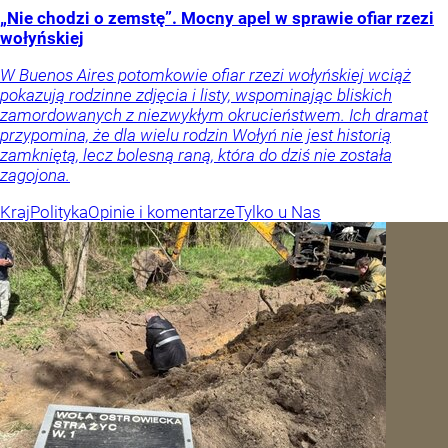
„Nie chodzi o zemstę”. Mocny apel w sprawie ofiar rzezi
wołyńskiej
W Buenos Aires potomkowie ofiar rzezi wołyńskiej wciąż
pokazują rodzinne zdjęcia i listy, wspominając bliskich
zamordowanych z niezwykłym okrucieństwem. Ich dramat
przypomina, że dla wielu rodzin Wołyń nie jest historią
zamkniętą, lecz bolesną raną, która do dziś nie została
zagojona.
Kraj
Polityka
Opinie i komentarze
Tylko u Nas