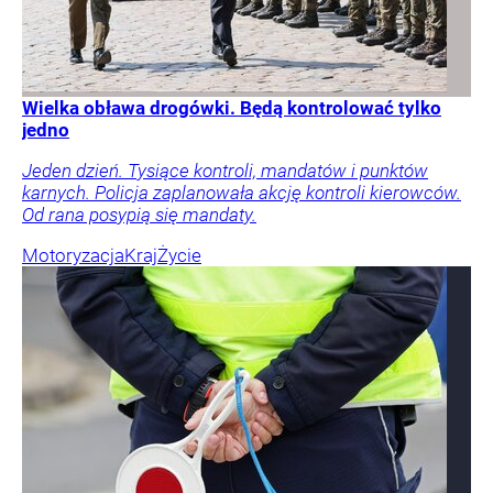
Wielka obława drogówki. Będą kontrolować tylko
jedno
Jeden dzień. Tysiące kontroli, mandatów i punktów
karnych. Policja zaplanowała akcję kontroli kierowców.
Od rana posypią się mandaty.
Motoryzacja
Kraj
Życie