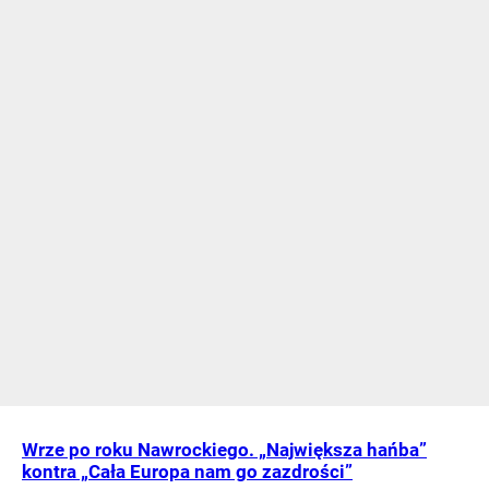
Wrze po roku Nawrockiego. „Największa hańba”
kontra „Cała Europa nam go zazdrości”