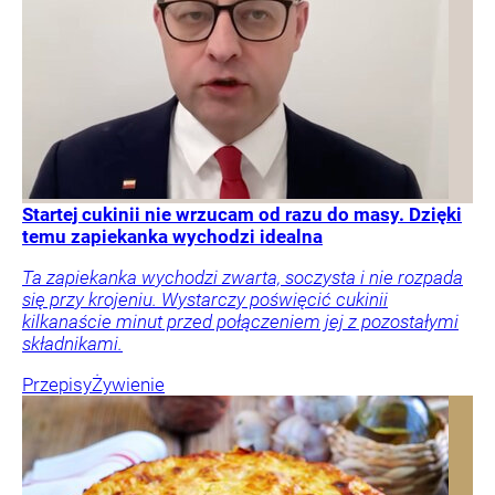
Startej cukinii nie wrzucam od razu do masy. Dzięki
temu zapiekanka wychodzi idealna
Ta zapiekanka wychodzi zwarta, soczysta i nie rozpada
się przy krojeniu. Wystarczy poświęcić cukinii
kilkanaście minut przed połączeniem jej z pozostałymi
składnikami.
Przepisy
Żywienie