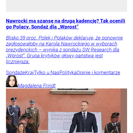
Nawrocki ma szansę na drugą kadencję? Tak ocenili
go Polacy. Sondaż dla „Wprost”
Blisko 39 proc. Polek i Polaków deklaruje, że ponownie
zagłosowałoby na Karola Nawrockiego w wyborach
prezydenckich – wynika z sondażu SW Research dla
„Wprost”. Grupa krytyków głowy państwa jest
liczniejsza.
Sondaże
Kraj
Tylko u Nas
Polityka
Opinie i komentarze
Magdalena
Frindt