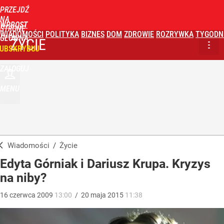
PRZEJDŹ
NA
WPROST
STRONĘ
WIADOMOŚCI
POLITYKA
BIZNES
DOM
ZDROWIE
ROZRYWKA
TYGODN
GŁÓWNĄ
ŻYCIE
UBSKRYBUJ
ZALOGUJ
MENU
Wiadomości
/
Życie
Edyta Górniak i Dariusz Krupa. Kryzys
na niby?
16
czerwca
2009
13:00
/
20
maja
2015
11:38