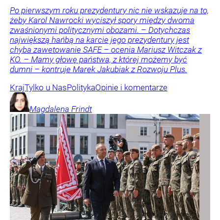
Po pierwszym roku prezydentury nic nie wskazuje na to,
żeby Karol Nawrocki wyciszył spory między dwoma
zwaśnionymi politycznymi obozami. – Dotychczas
największą hańbą na karcie jego prezydentury jest
chyba zawetowanie SAFE – ocenia Mariusz Witczak z
KO. – Mamy głowę państwa, z której możemy być
dumni – kontruje Marek Jakubiak z Rozwoju Plus.
Kraj
Tylko u Nas
Polityka
Opinie i komentarze
Magdalena
Frindt