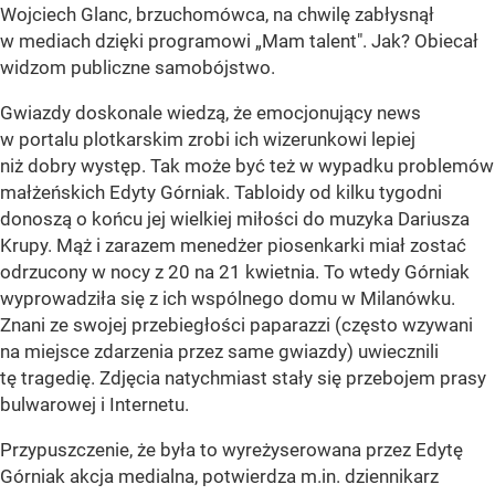
Wojciech Glanc, brzuchomówca, na chwilę zabłysnął
w mediach dzięki programowi „Mam talent". Jak? Obiecał
widzom publiczne samobójstwo.
Gwiazdy doskonale wiedzą, że emocjonujący news
w portalu plotkarskim zrobi ich wizerunkowi lepiej
niż dobry występ. Tak może być też w wypadku problemów
małżeńskich Edyty Górniak. Tabloidy od kilku tygodni
donoszą o końcu jej wielkiej miłości do muzyka Dariusza
Krupy. Mąż i zarazem menedżer piosenkarki miał zostać
odrzucony w nocy z 20 na 21 kwietnia. To wtedy Górniak
wyprowadziła się z ich wspólnego domu w Milanówku.
Znani ze swojej przebiegłości paparazzi (często wzywani
na miejsce zdarzenia przez same gwiazdy) uwiecznili
tę tragedię. Zdjęcia natychmiast stały się przebojem prasy
bulwarowej i Internetu.
Przypuszczenie, że była to wyreżyserowana przez Edytę
Górniak akcja medialna, potwierdza m.in. dziennikarz