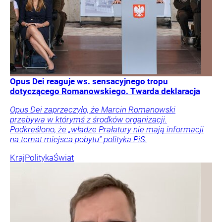
Opus Dei reaguje ws. sensacyjnego tropu
dotyczącego Romanowskiego. Twarda deklaracja
Opus Dei zaprzeczyło, że Marcin Romanowski
przebywa w którymś z środków organizacji.
Podkreślono, że „władze Prałatury nie mają informacji
na temat miejsca pobytu” polityka PiS.
Kraj
Polityka
Świat