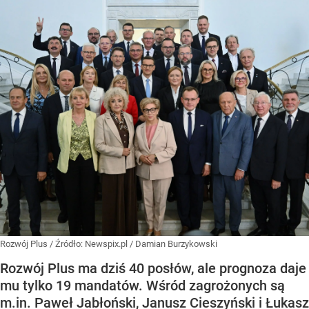
Rozwój Plus
/ Źródło:
Newspix.pl
/
Damian Burzykowski
Rozwój Plus ma dziś 40 posłów, ale prognoza daje
mu tylko 19 mandatów. Wśród zagrożonych są
m.in. Paweł Jabłoński, Janusz Cieszyński i Łukasz