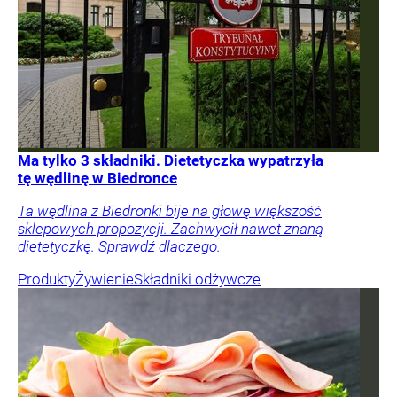
Ma tylko 3 składniki. Dietetyczka wypatrzyła
tę wędlinę w Biedronce
Ta wędlina z Biedronki bije na głowę większość
sklepowych propozycji. Zachwycił nawet znaną
dietetyczkę. Sprawdź dlaczego.
Produkty
Żywienie
Składniki odżywcze