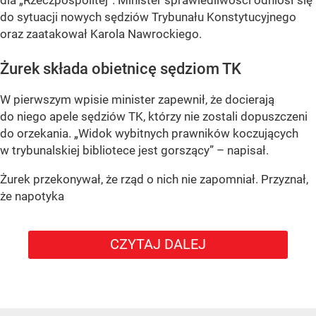
dla „Rzeczpospolitej”. Minister sprawiedliwości odniósł się
do sytuacji nowych sędziów Trybunału Konstytucyjnego
oraz zaatakował Karola Nawrockiego.
Żurek składa obietnicę sędziom TK
W pierwszym wpisie minister zapewnił, że docierają
do niego apele sędziów TK, którzy nie zostali dopuszczeni
do orzekania. „Widok wybitnych prawników koczujących
w trybunalskiej bibliotece jest gorszący” – napisał.
Żurek przekonywał, że rząd o nich nie zapomniał. Przyznał,
że napotyka
CZYTAJ DALEJ