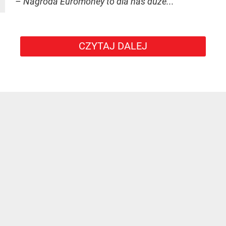
– Nagroda Euromoney to dla nas duże...
CZYTAJ DALEJ