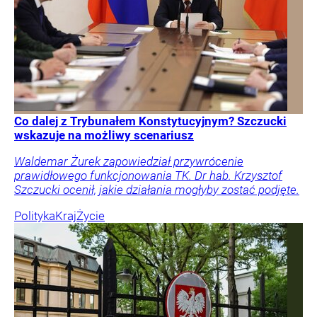
Co dalej z Trybunałem Konstytucyjnym? Szczucki
wskazuje na możliwy scenariusz
Waldemar Żurek zapowiedział przywrócenie
prawidłowego funkcjonowania TK. Dr hab. Krzysztof
Szczucki ocenił, jakie działania mogłyby zostać podjęte.
Polityka
Kraj
Życie