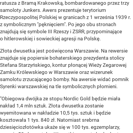
ratusza z Bramą Krakowską, bombardowanego przez trzy
samoloty Junkers. Awers prezentuje terytorium
Rzeczypospolitej Polskiej w granicach z 1 września 1939 r.
z symbolicznym "pęknięciem". Po jego obu stronach
znajdują się symbole III Rzeszy i ZSRR, przypominające
o hitlerowskiej i sowieckiej agresji na Polskę.
Złota dwusetka jest poświęcona Warszawie. Na rewersie
znajduje się popiersie bohaterskiego prezydenta stolicy
Stefana Starzyńskiego, kontur płonącej Wieży Zegarowej
Zamku Królewskiego w Warszawie oraz wizerunek
samolotu zrzucającego bomby. Na awersie widać pomnik
Syrenki warszawskiej na tle symbolicznych płomieni.
"Obiegowa dwójka ze stopu Nordic Gold będzie miała
nakład 1,4 mln sztuk. Złota dwusetka zostanie
wyemitowana w nakładzie 10,5 tys. sztuk i będzie
kosztowała 1 tys. 840 zł. Natomiast srebrna
dziesięciozłotówka ukaże się w 100 tys. egzemplarzy,