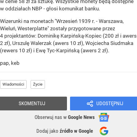
w cenie 58 zł za sztukę. Wszystkie monety będą dostępne
w oddziałach NBP - głosi komunikat banku.
Wizerunki na monetach "Wrzesień 1939 r. - Warszawa,
Wieluń, Westerplatte" zostały przygotowane przez
4 projektantów: Dominikę Karpińską-Kopiec (200 zł i awers
2 zł), Urszulę Walerzak (awers 10 zł), Wojciecha Siudmaka
(rewers 10 zł) i Ewę Tyc-Karpińską (awers 2 zł).
pap, keb
Wiadomości
Życie
SKOMENTUJ
UDOSTĘPNIJ
Obserwuj nas
w
Google News
Dodaj jako
źródło w Google