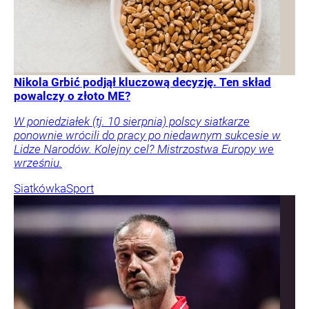
Nikola Grbić podjął kluczową decyzję. Ten skład
powalczy o złoto ME?
W poniedziałek (tj. 10 sierpnia) polscy siatkarze
ponownie wrócili do pracy po niedawnym sukcesie w
Lidze Narodów. Kolejny cel? Mistrzostwa Europy we
wrześniu.
Siatkówka
Sport