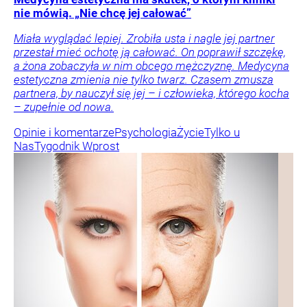
nie mówią. „Nie chcę jej całować”
Miała wyglądać lepiej. Zrobiła usta i nagle jej partner
przestał mieć ochotę ją całować. On poprawił szczękę,
a żona zobaczyła w nim obcego mężczyznę. Medycyna
estetyczna zmienia nie tylko twarz. Czasem zmusza
partnera, by nauczył się jej – i człowieka, którego kocha
– zupełnie od nowa.
Opinie i komentarze
Psychologia
Życie
Tylko u
Nas
Tygodnik Wprost