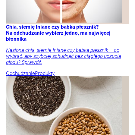
Chia, siemię lniane czy babka płesznik?
Na odchudzanie wybierz jedno, ma najwięcej
błonnika
Nasiona chia, siemię lniane czy babka płesznik – co
wybrać, aby szybciej schudnąć bez ciągłego uczucia
głodu? Sprawdź.
Odchudzanie
Produkty