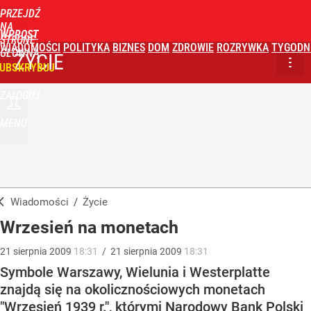
PRZEJDŹ
NA
WPROST
STRONĘ
WIADOMOŚCI
POLITYKA
BIZNES
DOM
ZDROWIE
ROZRYWKA
TYGODN
GŁÓWNĄ
ŻYCIE
UBSKRYBUJ
ZALOGUJ
MENU
Wiadomości
/
Życie
Wrzesień na monetach
21
sierpnia
2009
18:31
/
21
sierpnia
2009
18:31
Symbole Warszawy, Wielunia i Westerplatte
znajdą się na okolicznościowych monetach
"Wrzesień 1939 r.", którymi Narodowy Bank Polski