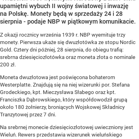
upamiętni wybuch II wojny światowej i inwazję
na Polskę. Monety będą w sprzedaży 24 i 28
sierpnia - podaje NBP w piątkowym komunikacie.
Z okazji rocznicy września 1939 r. NBP wyemituje trzy
monety. Pierwsza ukaże się dwuzłotówka ze stopu Nordic
Gold. Cztery dni później, 28 sierpnia, do obiegu trafią:
srebrna dziesięciozłotówka oraz moneta złota o nominale
200 zł.
Moneta dwuzłotowa jest poświęcona bohaterom
Westerplatte. Znajdują się na niej wizerunki por. Stefana
Grodeckiego, kpt. Mieczysława Słabego oraz kpt.
Franciszka Dąbrowskiego, który współdowodził grupą
około 180 żołnierzy, broniących Wojskowej Składnicy
Tranzytowej przez 7 dni.
Na srebrnej monecie dziesięciozłotowej uwieczniony jest
Wieluń. Rewers przedstawia wizerunek wieluńskiego