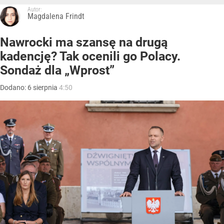
Autor:
Magdalena Frindt
Nawrocki ma szansę na drugą
kadencję? Tak ocenili go Polacy.
Sondaż dla „Wprost”
Dodano:
6
sierpnia
4:50