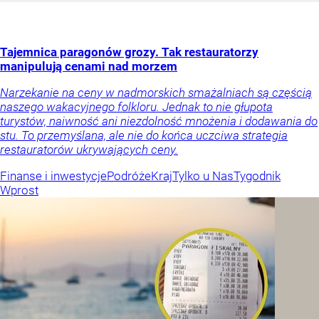
Tajemnica paragonów grozy. Tak restauratorzy
manipulują cenami nad morzem
Narzekanie na ceny w nadmorskich smażalniach są częścią
naszego wakacyjnego folkloru. Jednak to nie głupota
turystów, naiwność ani niezdolność mnożenia i dodawania do
stu. To przemyślana, ale nie do końca uczciwa strategia
restauratorów ukrywających ceny.
Finanse i inwestycje
Podróże
Kraj
Tylko u Nas
Tygodnik
Wprost