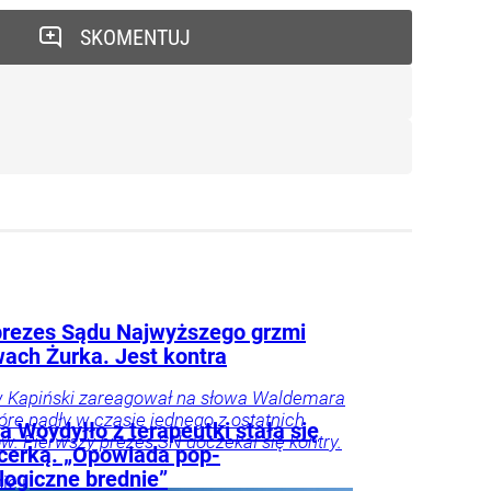
SKOMENTUJ
rezes Sądu Najwyższego grzmi
wach Żurka. Jest kontra
w Kapiński zareagował na słowa Waldemara
tóre padły w czasie jednego z ostatnich
 Woydyłło z terapeutki stała się
. Pierwszy prezes SN doczekał się kontry.
ncerką. „Opowiada pop-
logiczne brednie”
ie i