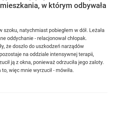
o mieszkania, w którym odbywała
m w szoku, natychmiast pobiegłem w dół. Leżała
zne oddychanie - relacjonował chłopak.
ły, że doszło do uszkodzeń narządów
zostaje na oddziale intensywnej terapii,
cił ją z okna, ponieważ odrzuciła jego zaloty.
 to, więc mnie wyrzucił - mówiła.