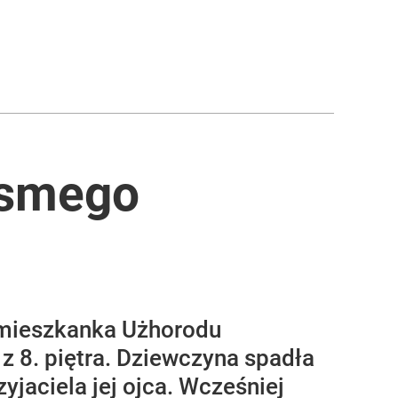
ósmego
a mieszkanka Użhorodu
z 8. piętra. Dziewczyna spadła
yjaciela jej ojca. Wcześniej