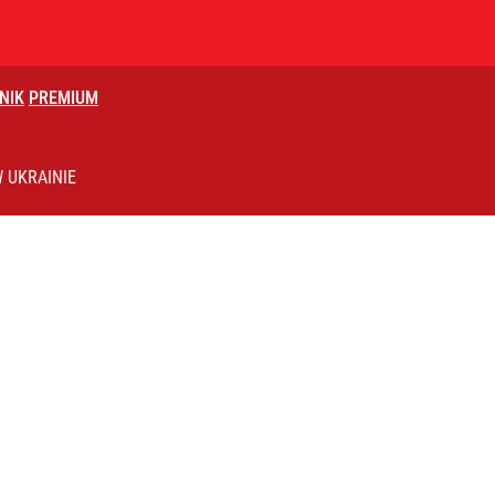
NIK
PREMIUM
encji. Poseł PiS: Fascynujące odklejenie
 UKRAINIE
Żurka. Jest kontra
rzezi wołyńskiej