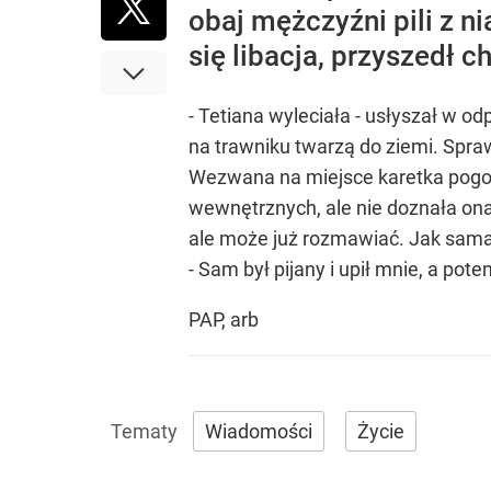
obaj mężczyźni pili z 
się libacja, przyszedł c
- Tetiana wyleciała - usłyszał w o
na trawniku twarzą do ziemi. Spraw
Wezwana na miejsce karetka pogot
wewnętrznych, ale nie doznała ona
ale może już rozmawiać. Jak sama p
- Sam był pijany i upił mnie, a po
PAP, arb
Wiadomości
Życie