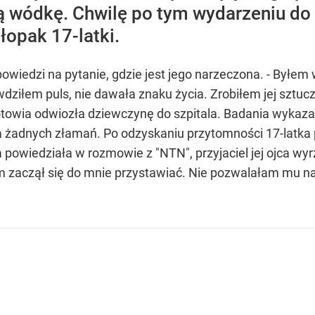
nią wódkę. Chwilę po tym wydarzeniu d
hłopak 17-latki.
dpowiedzi na pytanie, gdzie jest jego narzeczona. - Byłe
dziłem puls, nie dawała znaku życia. Zrobiłem jej sztuc
owia odwiozła dziewczynę do szpitala. Badania wykaza
 żadnych złamań. Po odzyskaniu przytomności 17-latka po
owiedziała w rozmowie z "NTN", przyjaciel jej ojca wyrzu
tem zaczął się do mnie przystawiać. Nie pozwalałam mu na