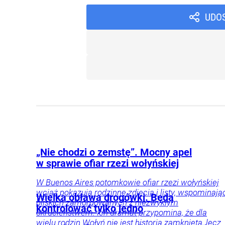
UDO
„Nie chodzi o zemstę”. Mocny apel
w sprawie ofiar rzezi wołyńskiej
W Buenos Aires potomkowie ofiar rzezi wołyńskiej
wciąż pokazują rodzinne zdjęcia i listy, wspominają
Wielka obława drogówki. Będą
bliskich zamordowanych z niezwykłym
kontrolować tylko jedno
okrucieństwem. Ich dramat przypomina, że dla
wielu rodzin Wołyń nie jest historią zamkniętą, lecz