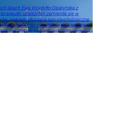
rze
Polityka
ich latach Ewa Woydyłło-Osiatyńska z
 terapeutki uzależnień zamieniła się w
erkę, niekiedy głoszącą pop-psychologiczne
 Paradoksalnie to, co ostatnio powiedziała o
tek, nie jest ani najbardziej kontrowersyjne,
roźniejsze. Problem w tym, że wszyscy
 że tego nie widzą.