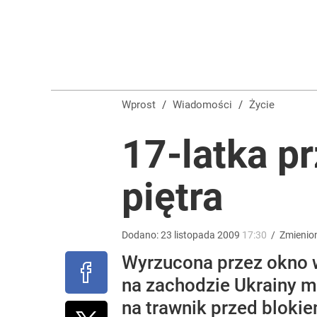
Ludzie Morawieckiego mogą stracić mandaty. Na l
dodaj
Wrze po roku Nawrockiego. „Największa hańba” ko
Wprost
/
Wiadomości
/
Życie
16
17-latka p
Farmacja: wzrost pod presją. co czeka branżę do 
piętra
1
Dodano:
23
listopada
2009
17:30
/
Zmienio
Wyrzucona przez okno w
na zachodzie Ukrainy mo
na trawnik przed blokie