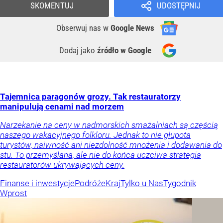
SKOMENTUJ
UDOSTĘPNIJ
Obserwuj nas
w
Google News
Dodaj jako
źródło w Google
Tajemnica paragonów grozy. Tak restauratorzy
manipulują cenami nad morzem
Narzekanie na ceny w nadmorskich smażalniach są częścią
naszego wakacyjnego folkloru. Jednak to nie głupota
turystów, naiwność ani niezdolność mnożenia i dodawania do
stu. To przemyślana, ale nie do końca uczciwa strategia
restauratorów ukrywających ceny.
Finanse i inwestycje
Podróże
Kraj
Tylko u Nas
Tygodnik
Wprost