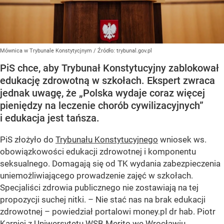
Mównica w Trybunale Konstytycjnym
/ Źródło:
trybunal.gov.pl
PiS chce, aby Trybunał Konstytucyjny zablokował
edukację zdrowotną w szkołach. Ekspert zwraca
jednak uwagę, że „Polska wydaje coraz więcej
pieniędzy na leczenie chorób cywilizacyjnych”
i edukacja jest tańsza.
PiS złożyło do
Trybunału Konstytucyjnego
wniosek ws.
obowiązkowości edukacji zdrowotnej i komponentu
seksualnego. Domagają się od TK wydania zabezpieczenia
uniemożliwiającego prowadzenie zajęć w szkołach.
Specjaliści zdrowia publicznego nie zostawiają na tej
propozycji suchej nitki. – Nie stać nas na brak edukacji
zdrowotnej – powiedział portalowi money.pl dr hab. Piotr
Karniej z Uniwersytetu WSB Merito we Wrocławiu.