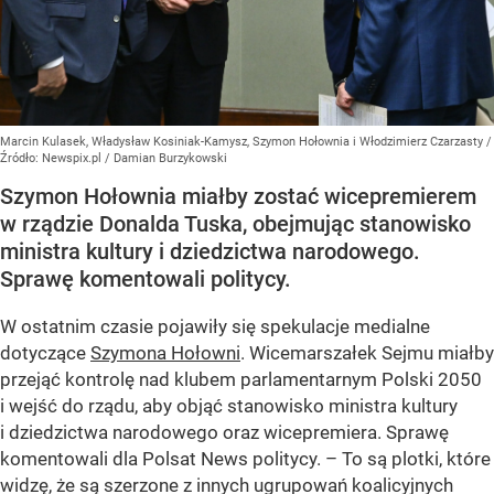
Marcin Kulasek, Władysław Kosiniak-Kamysz, Szymon Hołownia i Włodzimierz Czarzasty
/
Źródło:
Newspix.pl
/
Damian Burzykowski
Szymon Hołownia miałby zostać wicepremierem
w rządzie Donalda Tuska, obejmując stanowisko
ministra kultury i dziedzictwa narodowego.
Sprawę komentowali politycy.
W ostatnim czasie pojawiły się spekulacje medialne
dotyczące
Szymona Hołowni
. Wicemarszałek Sejmu miałby
przejąć kontrolę nad klubem parlamentarnym Polski 2050
i wejść do rządu, aby objąć stanowisko ministra kultury
i dziedzictwa narodowego oraz wicepremiera. Sprawę
komentowali dla Polsat News politycy. – To są plotki, które
widzę, że są szerzone z innych ugrupowań koalicyjnych