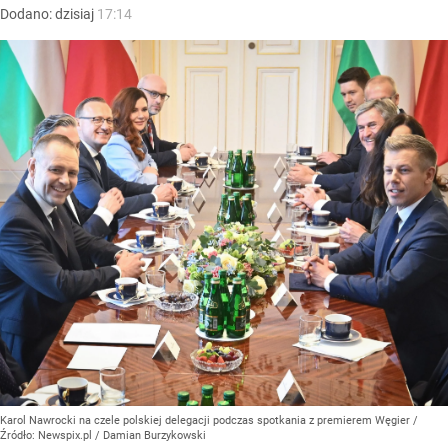
Dodano:
dzisiaj
17:14
Karol Nawrocki na czele polskiej delegacji podczas spotkania z premierem Węgier
/
Źródło:
Newspix.pl
/
Damian Burzykowski