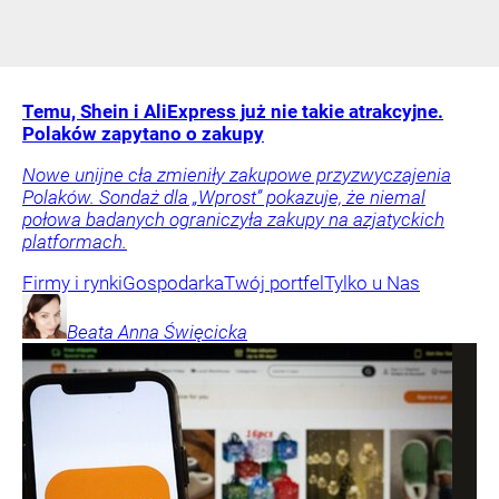
Temu, Shein i AliExpress już nie takie atrakcyjne.
Polaków zapytano o zakupy
Nowe unijne cła zmieniły zakupowe przyzwyczajenia
Polaków. Sondaż dla „Wprost” pokazuje, że niemal
połowa badanych ograniczyła zakupy na azjatyckich
platformach.
Firmy i rynki
Gospodarka
Twój portfel
Tylko u Nas
Beata Anna
Święcicka