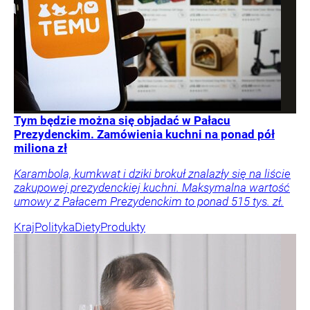
Tym będzie można się objadać w Pałacu
Prezydenckim. Zamówienia kuchni na ponad pół
miliona zł
Karambola, kumkwat i dziki brokuł znalazły się na liście
zakupowej prezydenckiej kuchni. Maksymalna wartość
umowy z Pałacem Prezydenckim to ponad 515 tys. zł.
Kraj
Polityka
Diety
Produkty