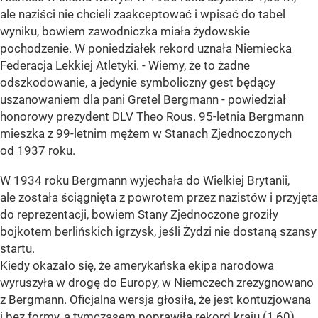
ale naziści nie chcieli zaakceptować i wpisać do tabel
wyniku, bowiem zawodniczka miała żydowskie
pochodzenie. W poniedziałek rekord uznała Niemiecka
Federacja Lekkiej Atletyki. - Wiemy, że to żadne
odszkodowanie, a jedynie symboliczny gest będący
uszanowaniem dla pani Gretel Bergmann - powiedział
honorowy prezydent DLV Theo Rous. 95-letnia Bergmann
mieszka z 99-letnim mężem w Stanach Zjednoczonych
od 1937 roku.
W 1934 roku Bergmann wyjechała do Wielkiej Brytanii,
ale została ściągnięta z powrotem przez nazistów i przyjęta
do reprezentacji, bowiem Stany Zjednoczone groziły
bojkotem berlińskich igrzysk, jeśli Żydzi nie dostaną szansy
startu.
Kiedy okazało się, że amerykańska ekipa narodowa
wyruszyła w drogę do Europy, w Niemczech zrezygnowano
z Bergmann. Oficjalna wersja głosiła, że jest kontuzjowana
i bez formy, a tymczasem poprawiła rekord kraju (1,60).