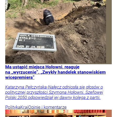
Ma ustąpić miejsca Hołowni, reaguje
na „wyrzucenie”. „Zwykły handelek stanowiskiem
wicepremiera”
Katarzyna Pełczyńska-Nałęcz odniosła się głosów o
politycznej przyszłości Szymona Hołowni. Szefowej
Polski 2050 odpowiedział jej dawny kolega z partii.
Polityka
Kraj
Opinie i komentarze