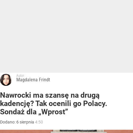
Autor:
Magdalena Frindt
Nawrocki ma szansę na drugą
kadencję? Tak ocenili go Polacy.
Sondaż dla „Wprost”
Dodano:
6
sierpnia
4:50