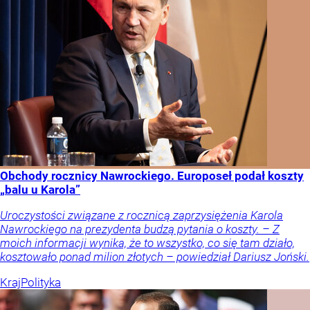
Obchody rocznicy Nawrockiego. Europoseł podał koszty
„balu u Karola”
Uroczystości związane z rocznicą zaprzysiężenia Karola
Nawrockiego na prezydenta budzą pytania o koszty. – Z
moich informacji wynika, że to wszystko, co się tam działo,
kosztowało ponad milion złotych – powiedział Dariusz Joński.
Kraj
Polityka