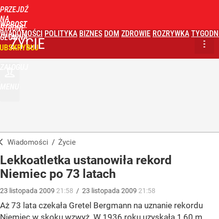
PRZEJDŹ
NA
WPROST
STRONĘ
WIADOMOŚCI
POLITYKA
BIZNES
DOM
ZDROWIE
ROZRYWKA
TYGODN
GŁÓWNĄ
ŻYCIE
UBSKRYBUJ
ZALOGUJ
MENU
Wiadomości
/
Życie
Lekkoatletka ustanowiła rekord
Niemiec po 73 latach
23
listopada
2009
21:58
/
23
listopada
2009
21:58
Aż 73 lata czekała Gretel Bergmann na uznanie rekordu
Niemiec w skoku wzwyż. W 1936 roku uzyskała 1,60 m,