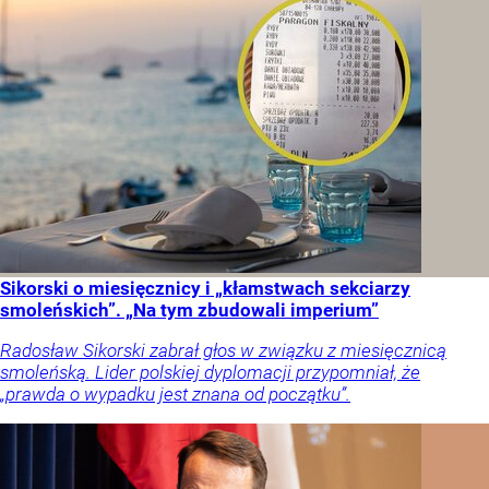
Sikorski o miesięcznicy i „kłamstwach sekciarzy
smoleńskich”. „Na tym zbudowali imperium”
Radosław Sikorski zabrał głos w związku z miesięcznicą
smoleńską. Lider polskiej dyplomacji przypomniał, że
„prawda o wypadku jest znana od początku”.