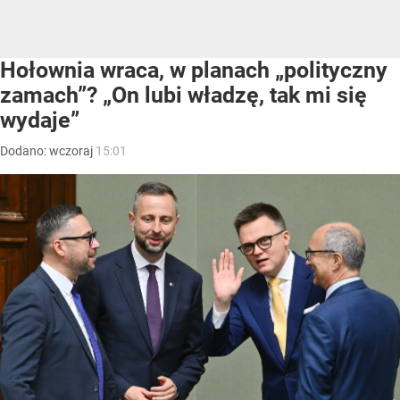
Hołownia wraca, w planach „polityczny
zamach”? „On lubi władzę, tak mi się
wydaje”
Dodano:
wczoraj
15:01