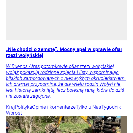
„Nie chodzi o zemstę”. Mocny apel w sprawie ofiar
rzezi wołyńskiej
W Buenos Aires potomkowie ofiar rzezi wołyńskiej
wciąż pokazują rodzinne zdjęcia i listy, wspominając
bliskich zamordowanych z niezwykłym okrucieństwem.
Ich dramat przypomina, że dla wielu rodzin Wołyń nie
jest historią zamkniętą, lecz bolesną raną, która do dziś
nie została zagojona.
Kraj
Polityka
Opinie i komentarze
Tylko u Nas
Tygodnik
Wprost