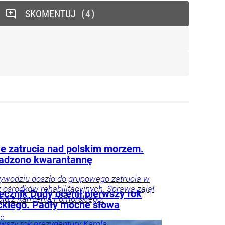
SKOMENTUJ
4
 zatrucia nad polskim morzem.
adzono kwarantannę
ywodziu doszło do grupowego zatrucia w
 ośrodków rehabilitacyjnych. Sprawą zajął
ecznik Dudy ocenił pierwszy rok
pid z Kamienia Pomorskiego.
kiego. Padły mocne słowa
ie
rwszy rok prezydentury Karola