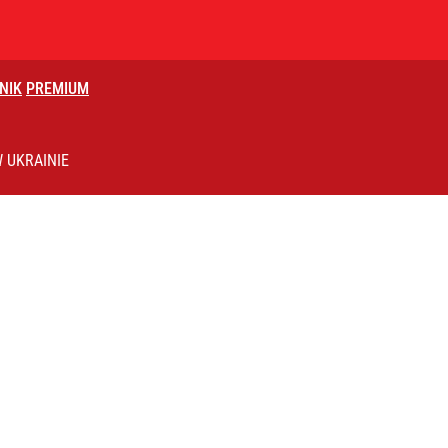
NIK
PREMIUM
 Łukasza Litewkę, przerywa milczenie
 UKRAINIE
znę. Polacy surowo ocenili władze
rzezi wołyńskiej