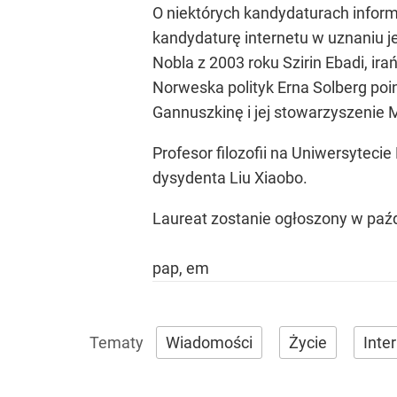
O niektórych kandydaturach informu
kandydaturę internetu w uznaniu j
Nobla z 2003 roku Szirin Ebadi, ir
Norweska polityk Erna Solberg po
Gannuszkinę i jej stowarzyszenie 
Profesor filozofii na Uniwersytec
dysydenta Liu Xiaobo.
Laureat zostanie ogłoszony w paźd
pap, em
Wiadomości
Życie
Inte