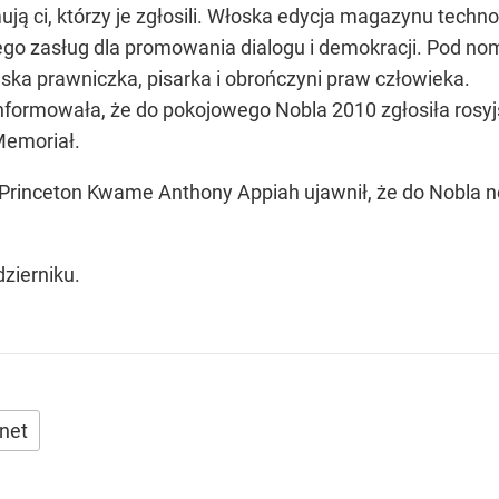
ją ci, którzy je zgłosili. Włoska edycja magazynu techn
ego zasług dla promowania dialogu i demokracji. Pod no
ańska prawniczka, pisarka i obrończyni praw człowieka.
informowała, że do pokojowego Nobla 2010 zgłosiła rosy
Memoriał.
ie Princeton Kwame Anthony Appiah ujawnił, że do Nobl
zierniku.
rnet