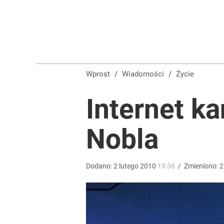
Morawiecki przelicytował PiS. Chce zawieszać 800 
dodaj
Wrze po roku Nawrockiego. „Największa hańba” ko
Wprost
/
Wiadomości
/
Życie
16
Internet k
„Regularnie posługuje się językiem nienawiści”. 
Nobla
4
Dodano:
2
lutego
2010
19:36
/
Zmieniono:
2