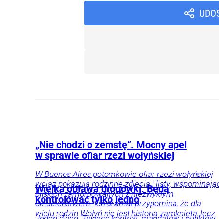
UDO
„Nie chodzi o zemstę”. Mocny apel
w sprawie ofiar rzezi wołyńskiej
W Buenos Aires potomkowie ofiar rzezi wołyńskiej
wciąż pokazują rodzinne zdjęcia i listy, wspominają
Wielka obława drogówki. Będą
bliskich zamordowanych z niezwykłym
kontrolować tylko jedno
okrucieństwem. Ich dramat przypomina, że dla
wielu rodzin Wołyń nie jest historią zamkniętą, lecz
Jeden dzień. Tysiące kontroli, mandatów i punktów