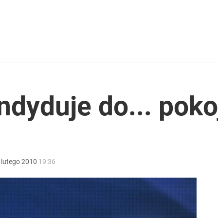
plus, daje znacznie więcej
ntra „Cała Europa nam go zazdrości”
andyduje do... pok
Ostra reakcja Moskwy na słowa Nawrockiego
lutego
2010
19:36