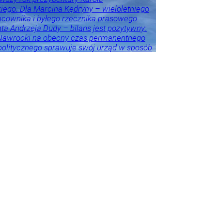
ego. Dla Marcina Kędryny – wieloletniego
cownika i byłego rzecznika prasowego
ta Andrzeja Dudy – bilans jest pozytywny:
 Nawrocki na obecny czas permanentnego
politycznego sprawuje swój urząd w sposób
 i adekwatny do wyzwań – akcentuje.
eśnie przestrzega przed porównywaniem
h prezydentów. – Andrzej Duda zdał w paru
ch egzamin celująco, ale jeszcze przez
as będzie niedoceniony, jak kiedyś
er Kwaśniewski, a po latach się to zmieniło
zy były rzecznik Andrzeja Dudy.
Tylko u
ka
howska