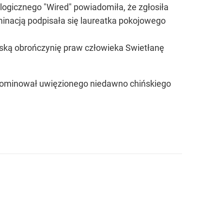
ologicznego "Wired" powiadomiła, że zgłosiła
minacją podpisała się laureatka pokojowego
jską obrończynię praw człowieka Swietłanę
a nominował uwięzionego niedawno chińskiego