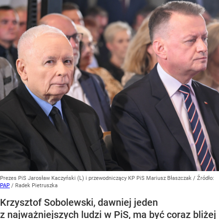
Prezes PiS Jarosław Kaczyński (L) i przewodniczący KP PiS Mariusz Błaszczak
/ Źródło:
PAP
/
Radek Pietruszka
Krzysztof Sobolewski, dawniej jeden
z najważniejszych ludzi w PiS, ma być coraz bliżej