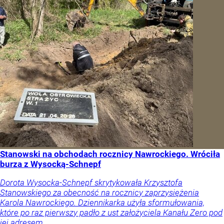
Stanowski na obchodach rocznicy Nawrockiego. Wróciła
burza z Wysocką-Schnepf
Dorota Wysocka-Schnepf skrytykowała Krzysztofa
Stanowskiego za obecność na rocznicy zaprzysiężenia
Karola Nawrockiego. Dziennikarka użyła sformułowania,
które po raz pierwszy padło z ust założyciela Kanału Zero pod
jej adresem.