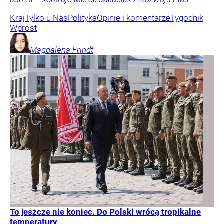
Kraj
Tylko u Nas
Polityka
Opinie i komentarze
Tygodnik
Wprost
Magdalena
Frindt
To jeszcze nie koniec. Do Polski wrócą tropikalne
temperatury