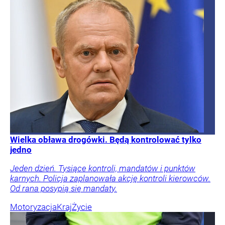
Wielka obława drogówki. Będą kontrolować tylko
jedno
Jeden dzień. Tysiące kontroli, mandatów i punktów
karnych. Policja zaplanowała akcję kontroli kierowców.
Od rana posypią się mandaty.
Motoryzacja
Kraj
Życie