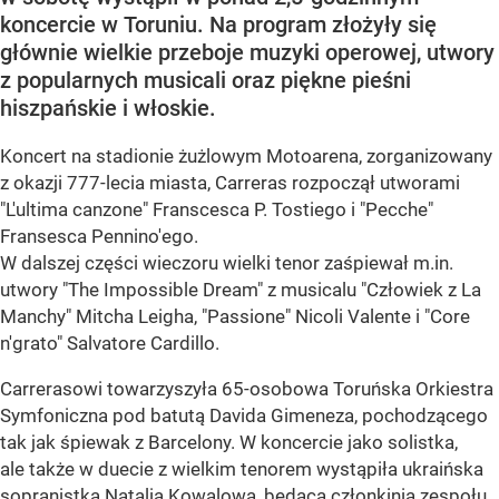
koncercie w Toruniu. Na program złożyły się
głównie wielkie przeboje muzyki operowej, utwory
z popularnych musicali oraz piękne pieśni
hiszpańskie i włoskie.
Koncert na stadionie żużlowym Motoarena, zorganizowany
z okazji 777-lecia miasta, Carreras rozpoczął utworami
"L'ultima canzone" Franscesca P. Tostiego i "Pecche"
Fransesca Pennino'ego.
W dalszej części wieczoru wielki tenor zaśpiewał m.in.
utwory "The Impossible Dream" z musicalu "Człowiek z La
Manchy" Mitcha Leigha, "Passione" Nicoli Valente i "Core
n'grato" Salvatore Cardillo.
Carrerasowi towarzyszyła 65-osobowa Toruńska Orkiestra
Symfoniczna pod batutą Davida Gimeneza, pochodzącego
tak jak śpiewak z Barcelony. W koncercie jako solistka,
ale także w duecie z wielkim tenorem wystąpiła ukraińska
sopranistka Natalia Kowalowa, będąca członkinią zespołu