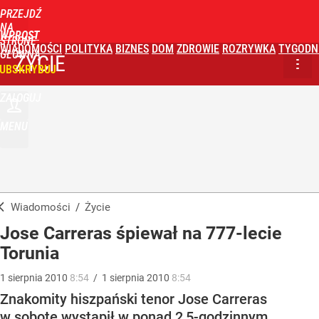
PRZEJDŹ
NA
WPROST
STRONĘ
WIADOMOŚCI
POLITYKA
BIZNES
DOM
ZDROWIE
ROZRYWKA
TYGODN
GŁÓWNĄ
ŻYCIE
UBSKRYBUJ
ZALOGUJ
MENU
Wiadomości
/
Życie
Jose Carreras śpiewał na 777-lecie
Torunia
1
sierpnia
2010
8:54
/
1
sierpnia
2010
8:54
Znakomity hiszpański tenor Jose Carreras
w sobotę wystąpił w ponad 2,5-godzinnym