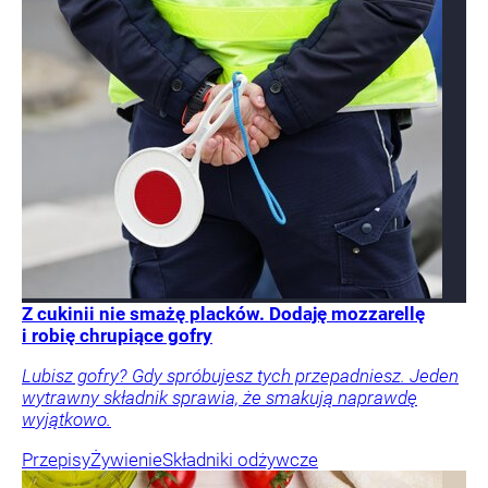
Z cukinii nie smażę placków. Dodaję mozzarellę
i robię chrupiące gofry
Lubisz gofry? Gdy spróbujesz tych przepadniesz. Jeden
wytrawny składnik sprawia, że smakują naprawdę
wyjątkowo.
Przepisy
Żywienie
Składniki odżywcze