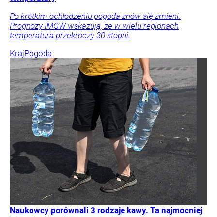
Po krótkim ochłodzeniu pogoda znów się zmieni.
Prognozy IMGW wskazują, że w wielu regionach
temperatura przekroczy 30 stopni.
Kraj
Pogoda
Naukowcy porównali 3 rodzaje kawy. Ta najmocniej