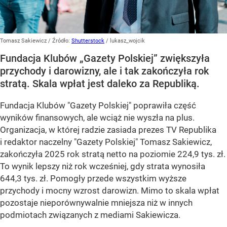
Tomasz Sakiewicz
/ Źródło:
Shutterstock
/
lukasz_wojcik
Fundacja Klubów „Gazety Polskiej” zwiększyła
przychody i darowizny, ale i tak zakończyła rok
stratą. Skala wpłat jest daleko za Republiką.
Fundacja Klubów "Gazety Polskiej" poprawiła część
wyników finansowych, ale wciąż nie wyszła na plus.
Organizacja, w której radzie zasiada prezes TV Republika
i redaktor naczelny "Gazety Polskiej" Tomasz Sakiewicz,
zakończyła 2025 rok stratą netto na poziomie 224,9 tys. zł.
To wynik lepszy niż rok wcześniej, gdy strata wynosiła
644,3 tys. zł. Pomogły przede wszystkim wyższe
przychody i mocny wzrost darowizn. Mimo to skala wpłat
pozostaje nieporównywalnie mniejsza niż w innych
podmiotach związanych z mediami Sakiewicza.