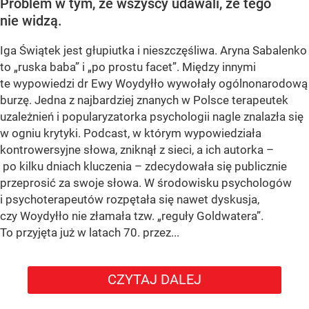
Problem w tym, że wszyscy udawali, że tego
nie widzą.
Iga Świątek jest głupiutka i nieszczęśliwa. Aryna Sabalenko
to „ruska baba” i „po prostu facet”. Między innymi
te wypowiedzi dr Ewy Woydyłło wywołały ogólnonarodową
burzę. Jedna z najbardziej znanych w Polsce terapeutek
uzależnień i popularyzatorka psychologii nagle znalazła się
w ogniu krytyki. Podcast, w którym wypowiedziała
kontrowersyjne słowa, zniknął z sieci, a ich autorka –
po kilku dniach kluczenia – zdecydowała się publicznie
przeprosić za swoje słowa. W środowisku psychologów
i psychoterapeutów rozpętała się nawet dyskusja,
czy Woydyłło nie złamała tzw. „reguły Goldwatera”.
To przyjęta już w latach 70. przez...
CZYTAJ DALEJ