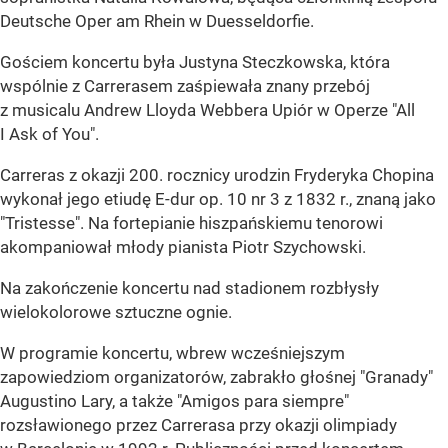
Deutsche Oper am Rhein w Duesseldorfie.
Gościem koncertu była Justyna Steczkowska, która
wspólnie z Carrerasem zaśpiewała znany przebój
z musicalu Andrew Lloyda Webbera Upiór w Operze "All
I Ask of You".
Carreras z okazji 200. rocznicy urodzin Fryderyka Chopina
wykonał jego etiudę E-dur op. 10 nr 3 z 1832 r., znaną jako
"Tristesse". Na fortepianie hiszpańskiemu tenorowi
akompaniował młody pianista Piotr Szychowski.
Na zakończenie koncertu nad stadionem rozbłysły
wielokolorowe sztuczne ognie.
W programie koncertu, wbrew wcześniejszym
zapowiedziom organizatorów, zabrakło głośnej "Granady"
Augustino Lary, a także "Amigos para siempre"
rozsławionego przez Carrerasa przy okazji olimpiady