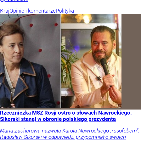
Kraj
Opinie i komentarze
Polityka
Rzeczniczka MSZ Rosji ostro o słowach Nawrockiego.
Sikorski stanął w obronie polskiego prezydenta
Maria Zacharowa nazwała Karola Nawrockiego „rusofobem”.
Radosław Sikorski w odpowiedzi przypomniał o swoich