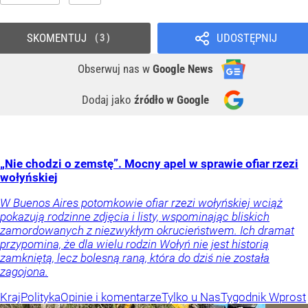
SKOMENTUJ
UDOSTĘPNIJ
3
Obserwuj nas
w
Google News
Dodaj jako
źródło w Google
„Nie chodzi o zemstę”. Mocny apel w sprawie ofiar rzezi
wołyńskiej
W Buenos Aires potomkowie ofiar rzezi wołyńskiej wciąż
pokazują rodzinne zdjęcia i listy, wspominając bliskich
zamordowanych z niezwykłym okrucieństwem. Ich dramat
przypomina, że dla wielu rodzin Wołyń nie jest historią
zamkniętą, lecz bolesną raną, która do dziś nie została
zagojona.
Kraj
Polityka
Opinie i komentarze
Tylko u Nas
Tygodnik Wprost