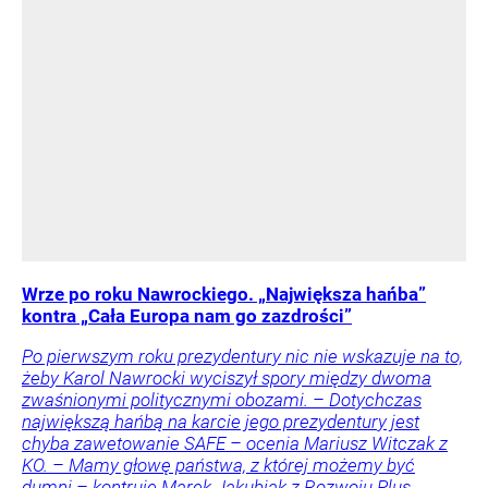
Wrze po roku Nawrockiego. „Największa hańba”
kontra „Cała Europa nam go zazdrości”
Po pierwszym roku prezydentury nic nie wskazuje na to,
żeby Karol Nawrocki wyciszył spory między dwoma
zwaśnionymi politycznymi obozami. – Dotychczas
największą hańbą na karcie jego prezydentury jest
chyba zawetowanie SAFE – ocenia Mariusz Witczak z
KO. – Mamy głowę państwa, z której możemy być
dumni – kontruje Marek Jakubiak z Rozwoju Plus.