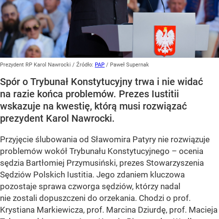
Prezydent RP Karol Nawrocki
/ Źródło:
PAP
/
Paweł Supernak
Spór o Trybunał Konstytucyjny trwa i nie widać
na razie końca problemów. Prezes Iustitii
wskazuje na kwestię, którą musi rozwiązać
prezydent Karol Nawrocki.
Przyjęcie ślubowania od Sławomira Patyry nie rozwiązuje
problemów wokół Trybunału Konstytucyjnego – ocenia
sędzia Bartłomiej Przymusiński, prezes Stowarzyszenia
Sędziów Polskich Iustitia. Jego zdaniem kluczowa
pozostaje sprawa czworga sędziów, którzy nadal
nie zostali dopuszczeni do orzekania. Chodzi o prof.
Krystiana Markiewicza, prof. Marcina Dziurdę, prof. Macieja