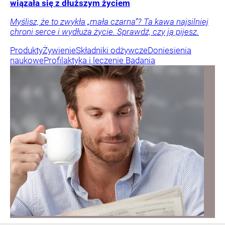
wiązała się z dłuższym życiem
Myślisz, że to zwykła „mała czarna”? Ta kawa najsilniej
chroni serce i wydłuża życie. Sprawdź, czy ją pijesz.
Produkty
Żywienie
Składniki odżywcze
Doniesienia
naukowe
Profilaktyka i leczenie
Badania