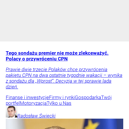
Tego sondażu premier nie może zlekceważyć.
Polacy o przywróceniu CPN
Prawie dwie trzecie Polaków chce przywrócenia
pakietu CPN na dwa ostatnie tygodnie wakacji – wynika
z sondażu dla „Wprost”. Decyzja w tej sprawie lada
dzień.
Finanse i inwestycje
Firmy i rynki
Gospodarka
Twój
portfel
Motoryzacja
Tylko u Nas
Radosław
Święcki