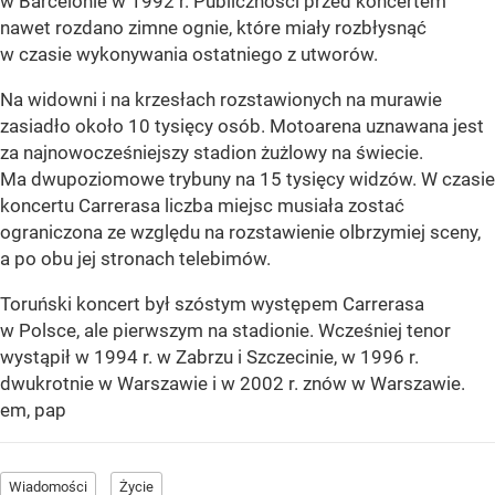
w Barcelonie w 1992 r. Publiczności przed koncertem
nawet rozdano zimne ognie, które miały rozbłysnąć
w czasie wykonywania ostatniego z utworów.
Na widowni i na krzesłach rozstawionych na murawie
zasiadło około 10 tysięcy osób. Motoarena uznawana jest
za najnowocześniejszy stadion żużlowy na świecie.
Ma dwupoziomowe trybuny na 15 tysięcy widzów. W czasie
koncertu Carrerasa liczba miejsc musiała zostać
ograniczona ze względu na rozstawienie olbrzymiej sceny,
a po obu jej stronach telebimów.
Toruński koncert był szóstym występem Carrerasa
w Polsce, ale pierwszym na stadionie. Wcześniej tenor
wystąpił w 1994 r. w Zabrzu i Szczecinie, w 1996 r.
dwukrotnie w Warszawie i w 2002 r. znów w Warszawie.
em, pap
Wiadomości
Życie