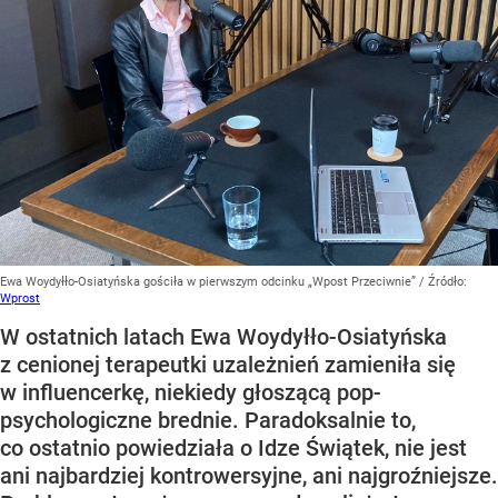
Ewa Woydyłło-Osiatyńska gościła w pierwszym odcinku „Wpost Przeciwnie”
/ Źródło:
Wprost
W ostatnich latach Ewa Woydyłło-Osiatyńska
z cenionej terapeutki uzależnień zamieniła się
w influencerkę, niekiedy głoszącą pop-
psychologiczne brednie. Paradoksalnie to,
co ostatnio powiedziała o Idze Świątek, nie jest
ani najbardziej kontrowersyjne, ani najgroźniejsze.