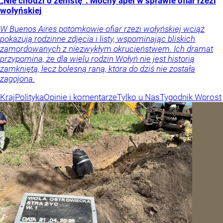
„Nie chodzi o zemstę”. Mocny apel w sprawie ofiar rzezi
wołyńskiej
W Buenos Aires potomkowie ofiar rzezi wołyńskiej wciąż
pokazują rodzinne zdjęcia i listy, wspominając bliskich
zamordowanych z niezwykłym okrucieństwem. Ich dramat
przypomina, że dla wielu rodzin Wołyń nie jest historią
zamkniętą, lecz bolesną raną, która do dziś nie została
zagojona.
Kraj
Polityka
Opinie i komentarze
Tylko u Nas
Tygodnik Wprost