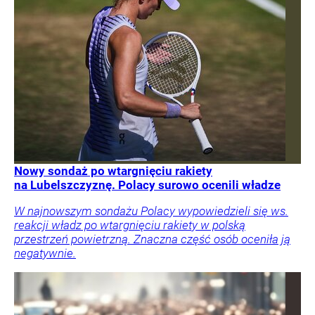
Nowy sondaż po wtargnięciu rakiety
na Lubelszczyznę. Polacy surowo ocenili władze
W najnowszym sondażu Polacy wypowiedzieli się ws.
reakcji władz po wtargnięciu rakiety w polską
przestrzeń powietrzną. Znaczna część osób oceniła ją
negatywnie.