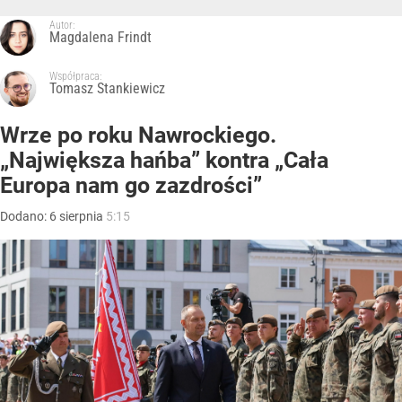
Autor:
Magdalena Frindt
Współpraca:
Tomasz Stankiewicz
Wrze po roku Nawrockiego.
„Największa hańba” kontra „Cała
Europa nam go zazdrości”
Dodano:
6
sierpnia
5:15