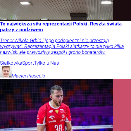
To największa siła reprezentacji Polski. Reszta świata
patrzy z podziwem
Trener Nikola Grbić i jego podopieczni nie przestają
wygrywać. Reprezentacja Polski siatkarzy to nie tylko kilka
nazwisk, ale prawdziwy zespół i grono bohaterów.
Siatkówka
Sport
Tylko u Nas
Maciej
Piasecki