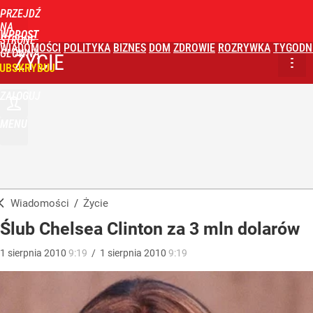
PRZEJDŹ
NA
WPROST
STRONĘ
WIADOMOŚCI
POLITYKA
BIZNES
DOM
ZDROWIE
ROZRYWKA
TYGODN
GŁÓWNĄ
ŻYCIE
UBSKRYBUJ
ZALOGUJ
MENU
Wiadomości
/
Życie
Ślub Chelsea Clinton za 3 mln dolarów
1
sierpnia
2010
9:19
/
1
sierpnia
2010
9:19