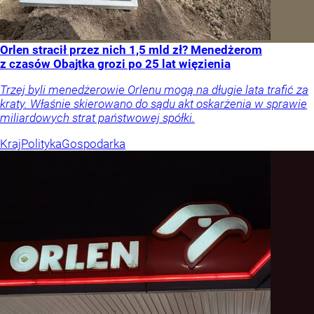
Orlen stracił przez nich 1,5 mld zł? Menedżerom
z czasów Obajtka grozi po 25 lat więzienia
Trzej byli menedżerowie Orlenu mogą na długie lata trafić za
kraty. Właśnie skierowano do sądu akt oskarżenia w sprawie
miliardowych strat państwowej spółki.
Kraj
Polityka
Gospodarka