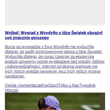
Wróbel: Wywiad z Woydyłło o Idze Świątek obnażył
coś znacznie gorszego
Burza po wywiadzie z Ewą Woydyłło nie wybuchła
dlatego, że padły kontrowersyjne słowa o Idze Świątek.
Wybuchła dlatego, że coraz częściej za ekspercką
analizę uznajemy opinie wygłaszane bez wiedzy, faktów
i odpowiedzialności. Internet od dawna premiuje nie
tych, którzy wiedzą najwięcej, lecz tych, którzy mówią
najgłośniej.
Opinie i komentarze
Kraj
Sport
Tylko u Nas
Tygodnik
Wprost