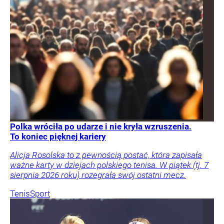
Polka wróciła po udarze i nie kryła wzruszenia.
To koniec pięknej kariery
Alicja Rosolska to z pewnością postać, która zapisała
ważne karty w dziejach polskiego tenisa. W piątek (tj. 7
sierpnia 2026 roku) rozegrała swój ostatni mecz.
Tenis
Sport