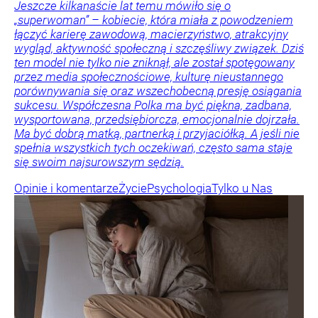
Jeszcze kilkanaście lat temu mówiło się o
„superwoman” – kobiecie, która miała z powodzeniem
łączyć karierę zawodową, macierzyństwo, atrakcyjny
wygląd, aktywność społeczną i szczęśliwy związek. Dziś
ten model nie tylko nie zniknął, ale został spotęgowany
przez media społecznościowe, kulturę nieustannego
porównywania się oraz wszechobecną presję osiągania
sukcesu. Współczesna Polka ma być piękna, zadbana,
wysportowana, przedsiębiorcza, emocjonalnie dojrzała.
Ma być dobrą matką, partnerką i przyjaciółką. A jeśli nie
spełnia wszystkich tych oczekiwań, często sama staje
się swoim najsurowszym sędzią.
Opinie i komentarze
Życie
Psychologia
Tylko u Nas