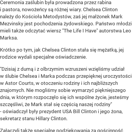
Ceremonia zaślubin była prowadzona przez rabina
i pastora, nowożeńcy są różnej wiary. Chelsea Clinton
należy do Kościoła Metodystów, zaś jej małżonek Mark
Mezvinsky jest pochodzenia żydowskiego. Państwo młodzi
mieli także odczytać wiersz "The Life I Have" autorstwa Leo
Marksa.
Krótko po tym, jak Chelsea Clinton stała się mężatką, jej
rodzice wydali specjalne oświadczenie.
"Dzisiaj z dumą i z olbrzymim wzruszeni wzięliśmy udział
w ślubie Chelsea i Marka podczas przepięknej uroczystości
w Astor Courts, w otoczeniu rodziny i ich najbliższych
znajomych. Nie mogliśmy sobie wymarzyć piękniejszego
dnia, w którym rozpoczęło się ich wspólne życie, jesteśmy
szczęśliwi, że Mark stał się częścią naszej rodziny"
- oświadczył były prezydent USA Bill Clinton i jego żona,
sekretarz stanu Hillary Clinton.
Załączyli także specjalne podziękowania za gościnność