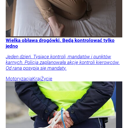
Wielka obława drogówki. Będą kontrolować tylko
jedno
Jeden dzień. Tysiące kontroli, mandatów i punktów
karnych. Policja zaplanowała akcję kontroli kierowców.
Od rana posypią się mandaty.
Motoryzacja
Kraj
Życie