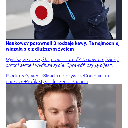
Naukowcy porównali 3 rodzaje kawy. Ta najmocniej
wiązała się z dłuższym życiem
Myślisz, że to zwykła „mała czarna”? Ta kawa najsilniej
chroni serce i wydłuża życie. Sprawdź, czy ją pijesz.
Produkty
Żywienie
Składniki odżywcze
Doniesienia
naukowe
Profilaktyka i leczenie
Badania