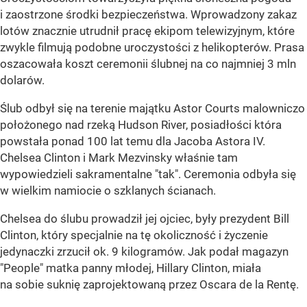
i zaostrzone środki bezpieczeństwa. Wprowadzony zakaz
lotów znacznie utrudnił pracę ekipom telewizyjnym, które
zwykle filmują podobne uroczystości z helikopterów. Prasa
oszacowała koszt ceremonii ślubnej na co najmniej 3 mln
dolarów.
Ślub odbył się na terenie majątku Astor Courts malowniczo
położonego nad rzeką Hudson River, posiadłości która
powstała ponad 100 lat temu dla Jacoba Astora IV.
Chelsea Clinton i Mark Mezvinsky właśnie tam
wypowiedzieli sakramentalne "tak". Ceremonia odbyła się
w wielkim namiocie o szklanych ścianach.
Chelsea do ślubu prowadził jej ojciec, były prezydent Bill
Clinton, który specjalnie na tę okoliczność i życzenie
jedynaczki zrzucił ok. 9 kilogramów. Jak podał magazyn
"People" matka panny młodej, Hillary Clinton, miała
na sobie suknię zaprojektowaną przez Oscara de la Rentę.