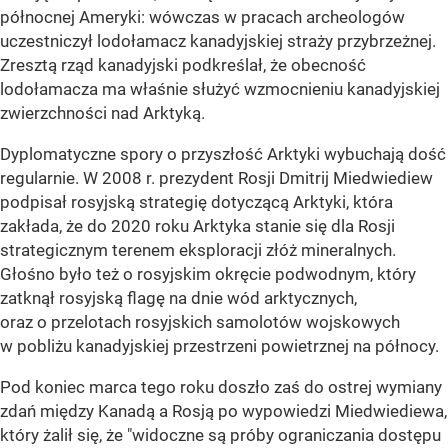
północnej Ameryki: wówczas w pracach archeologów
uczestniczył lodołamacz kanadyjskiej straży przybrzeżnej.
Zresztą rząd kanadyjski podkreślał, że obecność
lodołamacza ma właśnie służyć wzmocnieniu kanadyjskiej
zwierzchności nad Arktyką.
Dyplomatyczne spory o przyszłość Arktyki wybuchają dość
regularnie. W 2008 r. prezydent Rosji Dmitrij Miedwiediew
podpisał rosyjską strategię dotyczącą Arktyki, która
zakłada, że do 2020 roku Arktyka stanie się dla Rosji
strategicznym terenem eksploracji złóż mineralnych.
Głośno było też o rosyjskim okręcie podwodnym, który
zatknął rosyjską flagę na dnie wód arktycznych,
oraz o przelotach rosyjskich samolotów wojskowych
w pobliżu kanadyjskiej przestrzeni powietrznej na północy.
Pod koniec marca tego roku doszło zaś do ostrej wymiany
zdań między Kanadą a Rosją po wypowiedzi Miedwiediewa,
który żalił się, że "widoczne są próby ograniczania dostępu