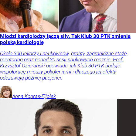
Młodzi kardiolodzy łączą siły. Tak Klub 30 PTK zmienia
polską kardiologię
Około 300 lekarzy i naukowców, granty, zagraniczne staże,
mentoring oraz ponad 30 sesji naukowych rocznie. Prof.
Krzysztof Ozierański opowiada, jak Klub 30 PTK buduje
współpracę między pokoleniami i dlaczego jej efekty
odczuwają później pacjenci.
Anna
Kopras-Fijołek