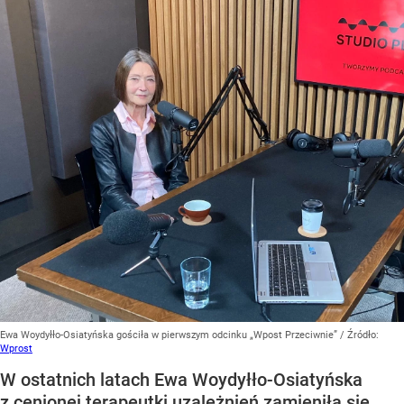
Ewa Woydyłło-Osiatyńska gościła w pierwszym odcinku „Wpost Przeciwnie”
/ Źródło:
Wprost
W ostatnich latach Ewa Woydyłło-Osiatyńska
z cenionej terapeutki uzależnień zamieniła się