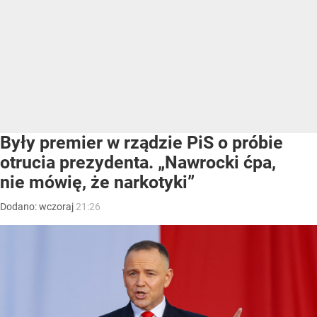
Były premier w rządzie PiS o próbie
otrucia prezydenta. „Nawrocki ćpa,
nie mówię, że narkotyki”
Dodano:
wczoraj
21:26