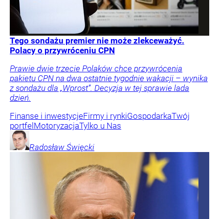
Tego sondażu premier nie może zlekceważyć.
Polacy o przywróceniu CPN
Prawie dwie trzecie Polaków chce przywrócenia
pakietu CPN na dwa ostatnie tygodnie wakacji – wynika
z sondażu dla „Wprost”. Decyzja w tej sprawie lada
dzień.
Finanse i inwestycje
Firmy i rynki
Gospodarka
Twój
portfel
Motoryzacja
Tylko u Nas
Radosław
Święcki