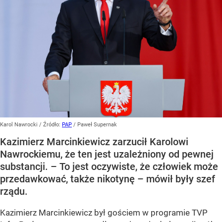
Karol Nawrocki
/ Źródło:
PAP
/
Paweł Supernak
Kazimierz Marcinkiewicz zarzucił Karolowi
Nawrockiemu, że ten jest uzależniony od pewnej
substancji. – To jest oczywiste, że człowiek może
przedawkować, także nikotynę – mówił były szef
rządu.
Kazimierz Marcinkiewicz był gościem w programie TVP