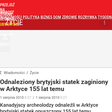
PRZEJDŹ
NA
WPROST
STRONĘ
WIADOMOŚCI
POLITYKA
BIZNES
DOM
ZDROWIE
ROZRYWKA
TYGODN
GŁÓWNĄ
ŻYCIE
UBSKRYBUJ
ZALOGUJ
MENU
Wiadomości
/
Życie
Odnaleziony brytyjski statek zaginiony
w Arktyce 155 lat temu
1
sierpnia
2010
9:27
/
1
sierpnia
2010
9:27
Kanadyjscy archeolodzy odnaleźli w Arktyce
brytyjski statek opuszczony 155 lat temu.