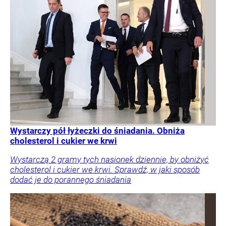
Wystarczy pół łyżeczki do śniadania. Obniża
cholesterol i cukier we krwi
Wystarczą 2 gramy tych nasionek dziennie, by obniżyć
cholesterol i cukier we krwi. Sprawdź, w jaki sposób
dodać je do porannego śniadania