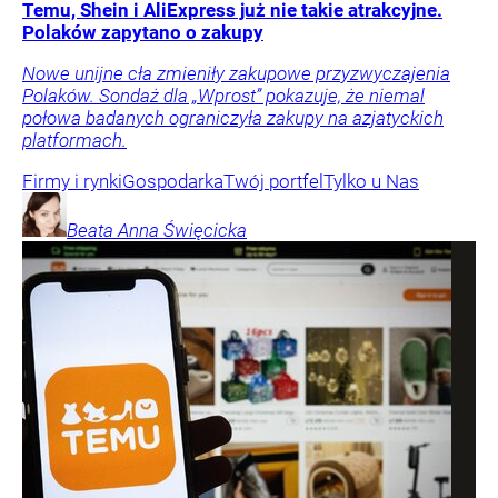
Temu, Shein i AliExpress już nie takie atrakcyjne.
Polaków zapytano o zakupy
Nowe unijne cła zmieniły zakupowe przyzwyczajenia
Polaków. Sondaż dla „Wprost” pokazuje, że niemal
połowa badanych ograniczyła zakupy na azjatyckich
platformach.
Firmy i rynki
Gospodarka
Twój portfel
Tylko u Nas
Beata Anna
Święcicka