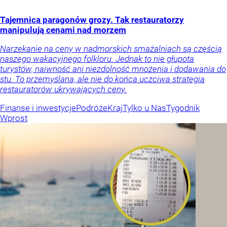
Tajemnica paragonów grozy. Tak restauratorzy
manipulują cenami nad morzem
Narzekanie na ceny w nadmorskich smażalniach są częścią
naszego wakacyjnego folkloru. Jednak to nie głupota
turystów, naiwność ani niezdolność mnożenia i dodawania do
stu. To przemyślana, ale nie do końca uczciwa strategia
restauratorów ukrywających ceny.
Finanse i inwestycje
Podróże
Kraj
Tylko u Nas
Tygodnik
Wprost