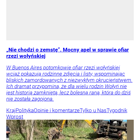
„Nie chodzi o zemstę”. Mocny apel w sprawie ofiar
rzezi wołyńskiej
W Buenos Aires potomkowie ofiar rzezi wołyńskiej
wciąż pokazują rodzinne zdjęcia i listy, wspominając
bliskich zamordowanych z niezwykłym okrucieństwem.
Ich dramat przypomina, że dla wielu rodzin Wołyń nie
jest historią zamkniętą, lecz bolesną raną, która do dziś
nie została zagojona.
Kraj
Polityka
Opinie i komentarze
Tylko u Nas
Tygodnik
Wprost