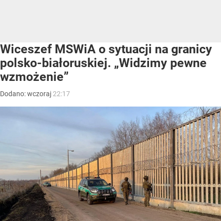
Wiceszef MSWiA o sytuacji na granicy
polsko-białoruskiej. „Widzimy pewne
wzmożenie”
Dodano:
wczoraj
22:17