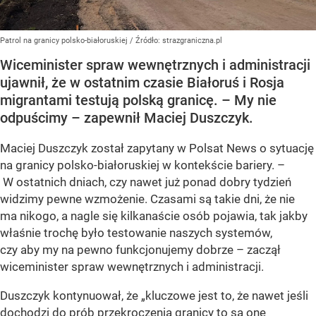
Patrol na granicy polsko-białoruskiej
/ Źródło:
strazgraniczna.pl
Wiceminister spraw wewnętrznych i administracji
ujawnił, że w ostatnim czasie Białoruś i Rosja
migrantami testują polską granicę. – My nie
odpuścimy – zapewnił Maciej Duszczyk.
Maciej Duszczyk został zapytany w Polsat News o sytuację
na granicy polsko-białoruskiej w kontekście bariery. –
W ostatnich dniach, czy nawet już ponad dobry tydzień
widzimy pewne wzmożenie. Czasami są takie dni, że nie
ma nikogo, a nagle się kilkanaście osób pojawia, tak jakby
właśnie trochę było testowanie naszych systemów,
czy aby my na pewno funkcjonujemy dobrze – zaczął
wiceminister spraw wewnętrznych i administracji.
Duszczyk kontynuował, że „kluczowe jest to, że nawet jeśli
dochodzi do prób przekroczenia granicy to są one