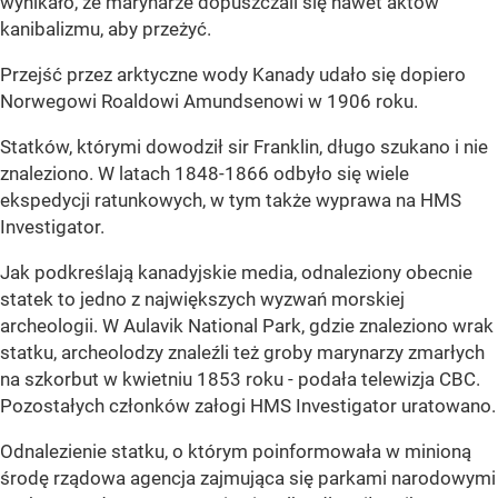
wynikało, że marynarze dopuszczali się nawet aktów
kanibalizmu, aby przeżyć.
Przejść przez arktyczne wody Kanady udało się dopiero
Norwegowi Roaldowi Amundsenowi w 1906 roku.
Statków, którymi dowodził sir Franklin, długo szukano i nie
znaleziono. W latach 1848-1866 odbyło się wiele
ekspedycji ratunkowych, w tym także wyprawa na HMS
Investigator.
Jak podkreślają kanadyjskie media, odnaleziony obecnie
statek to jedno z największych wyzwań morskiej
archeologii. W Aulavik National Park, gdzie znaleziono wrak
statku, archeolodzy znaleźli też groby marynarzy zmarłych
na szkorbut w kwietniu 1853 roku - podała telewizja CBC.
Pozostałych członków załogi HMS Investigator uratowano.
Odnalezienie statku, o którym poinformowała w minioną
środę rządowa agencja zajmująca się parkami narodowymi