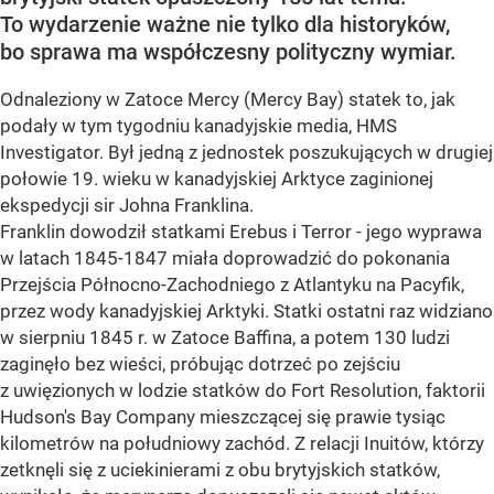
To wydarzenie ważne nie tylko dla historyków,
bo sprawa ma współczesny polityczny wymiar.
Odnaleziony w Zatoce Mercy (Mercy Bay) statek to, jak
podały w tym tygodniu kanadyjskie media, HMS
Investigator. Był jedną z jednostek poszukujących w drugiej
połowie 19. wieku w kanadyjskiej Arktyce zaginionej
ekspedycji sir Johna Franklina.
Franklin dowodził statkami Erebus i Terror - jego wyprawa
w latach 1845-1847 miała doprowadzić do pokonania
Przejścia Północno-Zachodniego z Atlantyku na Pacyfik,
przez wody kanadyjskiej Arktyki. Statki ostatni raz widziano
w sierpniu 1845 r. w Zatoce Baffina, a potem 130 ludzi
zaginęło bez wieści, próbując dotrzeć po zejściu
z uwięzionych w lodzie statków do Fort Resolution, faktorii
Hudson's Bay Company mieszczącej się prawie tysiąc
kilometrów na południowy zachód. Z relacji Inuitów, którzy
zetknęli się z uciekinierami z obu brytyjskich statków,