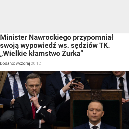
Minister Nawrockiego przypomniał
swoją wypowiedź ws. sędziów TK.
„Wielkie kłamstwo Żurka”
Dodano:
wczoraj
20:12