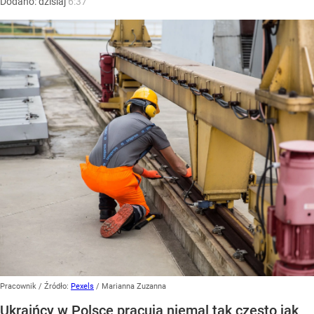
Dodano:
dzisiaj
6:37
Pracownik
/ Źródło:
Pexels
/
Marianna Zuzanna
Ukraińcy w Polsce pracują niemal tak często jak