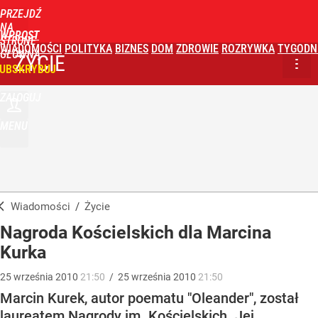
PRZEJDŹ
NA
WPROST
STRONĘ
WIADOMOŚCI
POLITYKA
BIZNES
DOM
ZDROWIE
ROZRYWKA
TYGODN
GŁÓWNĄ
ŻYCIE
UBSKRYBUJ
ZALOGUJ
MENU
Wiadomości
/
Życie
Nagroda Kościelskich dla Marcina
Kurka
25
września
2010
21:50
/
25
września
2010
21:50
Marcin Kurek, autor poematu "Oleander", został
laureatem Nagrody im. Kościelskich. Jej