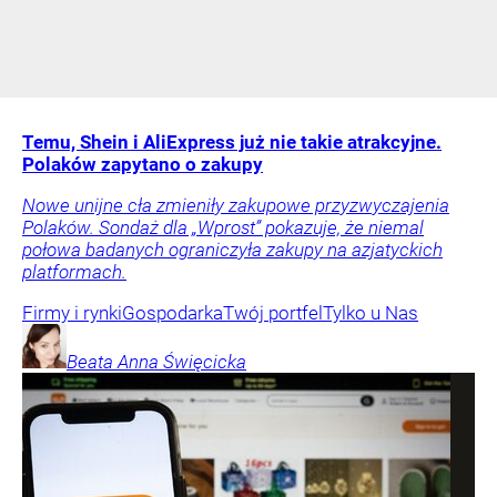
Temu, Shein i AliExpress już nie takie atrakcyjne.
Polaków zapytano o zakupy
Nowe unijne cła zmieniły zakupowe przyzwyczajenia
Polaków. Sondaż dla „Wprost” pokazuje, że niemal
połowa badanych ograniczyła zakupy na azjatyckich
platformach.
Firmy i rynki
Gospodarka
Twój portfel
Tylko u Nas
Beata Anna
Święcicka