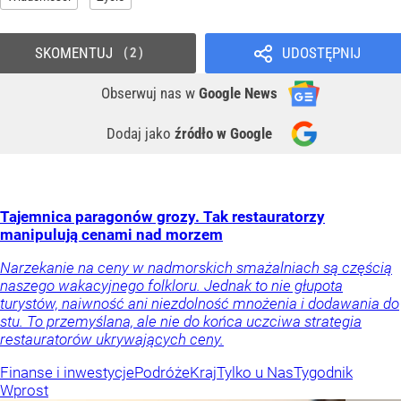
SKOMENTUJ
UDOSTĘPNIJ
2
Obserwuj nas
w
Google News
Dodaj jako
źródło w Google
Tajemnica paragonów grozy. Tak restauratorzy
manipulują cenami nad morzem
Narzekanie na ceny w nadmorskich smażalniach są częścią
naszego wakacyjnego folkloru. Jednak to nie głupota
turystów, naiwność ani niezdolność mnożenia i dodawania do
stu. To przemyślana, ale nie do końca uczciwa strategia
restauratorów ukrywających ceny.
Finanse i inwestycje
Podróże
Kraj
Tylko u Nas
Tygodnik
Wprost