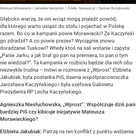
Mateusz Morawiecki i Jarosław Kaczyński
/ Źródło:
Newspix.pl
/
Damian Burzykowski
Głęboko wierzę, że oni wciąż mogą znaleźć powód,
dla którego warto usiąść do stołu i pojechać w Polskę
razem. Bo co w kampanii powie Morawiecki? Że Kaczyński
go zdradził? A co powie prezes? Wyciągnie znowu
doradzanie Tuskowi? Wtedy ktoś na sali wstanie i zapyta:
„Panie Jarku, a jak brał go pan na premiera, to pan o tym
nie wiedział?”. Ta kampania w rozbiciu będzie dla nich obu
niezwykle trudna – mówi w rozmowie z „Wprost” Elżbieta
Jakubiak, była posłanka PiS, dawna współpracowniczka
Jarosława Kaczyńskiego i była szefowa Gabinetu
Prezydenta RP Lecha Kaczyńskiego.
Agnieszka Niesłuchowska, „Wprost”: Współczuje dziś pani
bardziej PiS czy kibicuje inicjatywie Mateusza
Morawieckiego?
Elżbieta Jakubiak:
Patrzę na ten konflikt z punktu widzenia