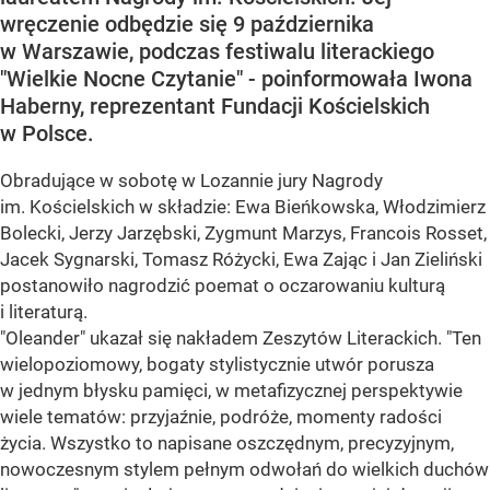
wręczenie odbędzie się 9 października
w Warszawie, podczas festiwalu literackiego
"Wielkie Nocne Czytanie" - poinformowała Iwona
Haberny, reprezentant Fundacji Kościelskich
w Polsce.
Obradujące w sobotę w Lozannie jury Nagrody
im. Kościelskich w składzie: Ewa Bieńkowska, Włodzimierz
Bolecki, Jerzy Jarzębski, Zygmunt Marzys, Francois Rosset,
Jacek Sygnarski, Tomasz Różycki, Ewa Zając i Jan Zieliński
postanowiło nagrodzić poemat o oczarowaniu kulturą
i literaturą.
"Oleander" ukazał się nakładem Zeszytów Literackich. "Ten
wielopoziomowy, bogaty stylistycznie utwór porusza
w jednym błysku pamięci, w metafizycznej perspektywie
wiele tematów: przyjaźnie, podróże, momenty radości
życia. Wszystko to napisane oszczędnym, precyzyjnym,
nowoczesnym stylem pełnym odwołań do wielkich duchów