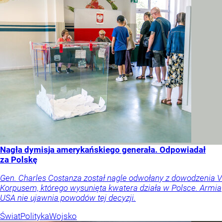
Nagła dymisja amerykańskiego generała. Odpowiadał
za Polskę
Gen. Charles Costanza został nagle odwołany z dowodzenia V
Korpusem, którego wysunięta kwatera działa w Polsce. Armia
USA nie ujawnia powodów tej decyzji.
Świat
Polityka
Wojsko