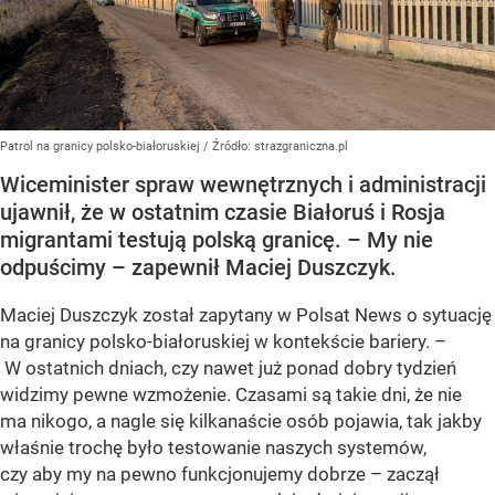
Patrol na granicy polsko-białoruskiej
/ Źródło:
strazgraniczna.pl
Wiceminister spraw wewnętrznych i administracji
ujawnił, że w ostatnim czasie Białoruś i Rosja
migrantami testują polską granicę. – My nie
odpuścimy – zapewnił Maciej Duszczyk.
Maciej Duszczyk został zapytany w Polsat News o sytuację
na granicy polsko-białoruskiej w kontekście bariery. –
W ostatnich dniach, czy nawet już ponad dobry tydzień
widzimy pewne wzmożenie. Czasami są takie dni, że nie
ma nikogo, a nagle się kilkanaście osób pojawia, tak jakby
właśnie trochę było testowanie naszych systemów,
czy aby my na pewno funkcjonujemy dobrze – zaczął