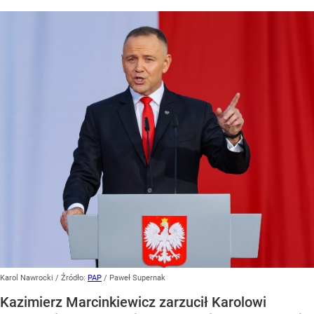
Karol Nawrocki
/ Źródło:
PAP
/
Paweł Supernak
Kazimierz Marcinkiewicz zarzucił Karolowi