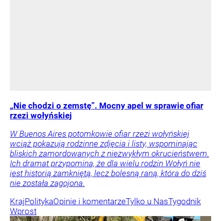
„Nie chodzi o zemstę”. Mocny apel w sprawie ofiar
rzezi wołyńskiej
W Buenos Aires potomkowie ofiar rzezi wołyńskiej
wciąż pokazują rodzinne zdjęcia i listy, wspominając
bliskich zamordowanych z niezwykłym okrucieństwem.
Ich dramat przypomina, że dla wielu rodzin Wołyń nie
jest historią zamkniętą, lecz bolesną raną, która do dziś
nie została zagojona.
Kraj
Polityka
Opinie i komentarze
Tylko u Nas
Tygodnik
Wprost