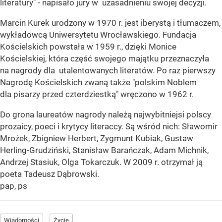
literatury" - napisało jury w uzasadnieniu swojej decyzji.
Marcin Kurek urodzony w 1970 r. jest iberystą i tłumaczem,
wykładowcą Uniwersytetu Wrocławskiego. Fundacja
Kościelskich powstała w 1959 r., dzięki Monice
Kościelskiej, która część swojego majątku przeznaczyła
na nagrody dla utalentowanych literatów. Po raz pierwszy
Nagrodę Kościelskich zwaną także "polskim Noblem
dla pisarzy przed czterdziestką" wręczono w 1962 r.
Do grona laureatów nagrody należą najwybitniejsi polscy
prozaicy, poeci i krytycy literaccy. Są wśród nich: Sławomir
Mrożek, Zbigniew Herbert, Zygmunt Kubiak, Gustaw
Herling-Grudziński, Stanisław Barańczak, Adam Michnik,
Andrzej Stasiuk, Olga Tokarczuk. W 2009 r. otrzymał ją
poeta Tadeusz Dąbrowski.
pap, ps
Wiadomości
Życie