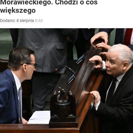
Morawieckiego. Chodzi o coś
większego
Dodano:
4
sierpnia
8:46