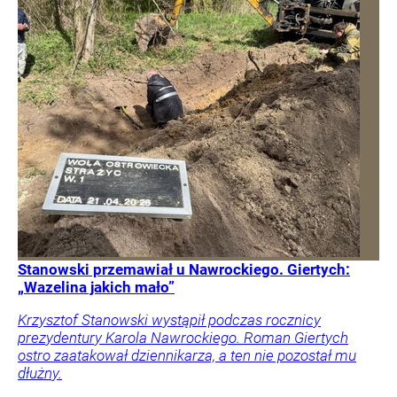
Stanowski przemawiał u Nawrockiego. Giertych:
„Wazelina jakich mało”
Krzysztof Stanowski wystąpił podczas rocznicy
prezydentury Karola Nawrockiego. Roman Giertych
ostro zaatakował dziennikarza, a ten nie pozostał mu
dłużny.