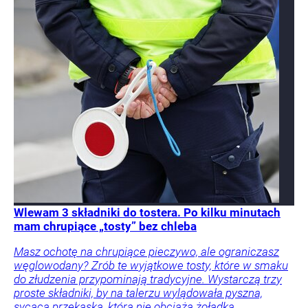
Wlewam 3 składniki do tostera. Po kilku minutach
mam chrupiące „tosty” bez chleba
Masz ochotę na chrupiące pieczywo, ale ograniczasz
węglowodany? Zrób te wyjątkowe tosty, które w smaku
do złudzenia przypominają tradycyjne. Wystarczą trzy
proste składniki, by na talerzu wylądowała pyszna,
sycąca przekąska, która nie obciąża żołądka.