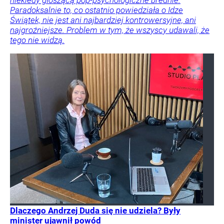
niekiedy głoszącą pop-psychologiczne brednie.
Paradoksalnie to, co ostatnio powiedziała o Idze
Świątek, nie jest ani najbardziej kontrowersyjne, ani
najgroźniejsze. Problem w tym, że wszyscy udawali, że
tego nie widzą.
Dlaczego Andrzej Duda się nie udziela? Były
minister ujawnił powód