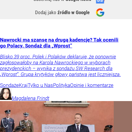
Dodaj jako
źródło w Google
Nawrocki ma szansę na drugą kadencję? Tak ocenili
go Polacy. Sondaż dla „Wprost”
Blisko 39 proc. Polek i Polaków deklaruje, że ponownie
zagłosowałoby na Karola Nawrockiego w wyborach
prezydenckich – wynika z sondażu SW Research dla
„Wprost”. Grupa krytyków głowy państwa jest liczniejsza.
Sondaże
Kraj
Tylko u Nas
Polityka
Opinie i komentarze
Magdalena
Frindt