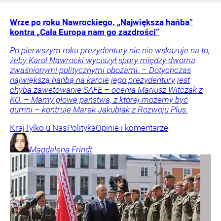
Wrze po roku Nawrockiego. „Największa hańba”
kontra „Cała Europa nam go zazdrości”
Po pierwszym roku prezydentury nic nie wskazuje na to,
żeby Karol Nawrocki wyciszył spory między dwoma
zwaśnionymi politycznymi obozami. – Dotychczas
największą hańbą na karcie jego prezydentury jest
chyba zawetowanie SAFE – ocenia Mariusz Witczak z
KO. – Mamy głowę państwa, z której możemy być
dumni – kontruje Marek Jakubiak z Rozwoju Plus.
Kraj
Tylko u Nas
Polityka
Opinie i komentarze
Magdalena
Frindt