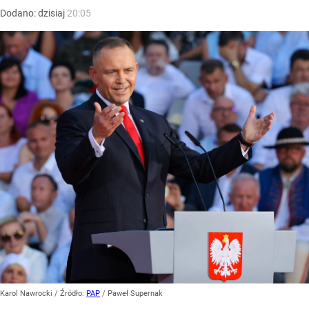
Dodano:
dzisiaj
20:05
Karol Nawrocki
/ Źródło:
PAP
/
Paweł Supernak