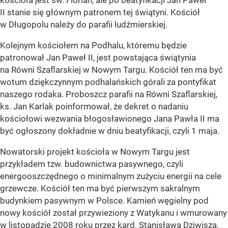
kościoła jest św. Florian, ale po beatyfikacji Jan Paweł
II stanie się głównym patronem tej świątyni. Kościół
w Długopolu należy do parafii ludźmierskiej.
Kolejnym kościołem na Podhalu, któremu będzie
patronował Jan Paweł II, jest powstająca świątynia
na Równi Szaflarskiej w Nowym Targu. Kościół ten ma być
wotum dziękczynnym podhalańskich górali za pontyfikat
naszego rodaka. Proboszcz parafii na Równi Szaflarskiej,
ks. Jan Karlak poinformował, że dekret o nadaniu
kościołowi wezwania błogosławionego Jana Pawła II ma
być ogłoszony dokładnie w dniu beatyfikacji, czyli 1 maja.
Nowatorski projekt kościoła w Nowym Targu jest
przykładem tzw. budownictwa pasywnego, czyli
energooszczędnego o minimalnym zużyciu energii na cele
grzewcze. Kościół ten ma być pierwszym sakralnym
budynkiem pasywnym w Polsce. Kamień węgielny pod
nowy kościół został przywieziony z Watykanu i wmurowany
w listopadzie 2008 roku przez kard. Stanisława Dziwisza.