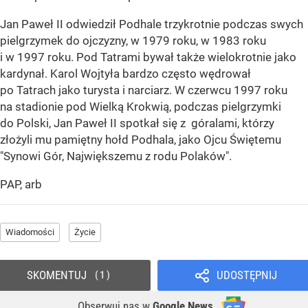
Jan Paweł II odwiedził Podhale trzykrotnie podczas swych
pielgrzymek do ojczyzny, w 1979 roku, w 1983 roku
i w 1997 roku. Pod Tatrami bywał także wielokrotnie jako
kardynał. Karol Wojtyła bardzo często wędrował
po Tatrach jako turysta i narciarz. W czerwcu 1997 roku
na stadionie pod Wielką Krokwią, podczas pielgrzymki
do Polski, Jan Paweł II spotkał się z góralami, którzy
złożyli mu pamiętny hołd Podhala, jako Ojcu Świętemu
"Synowi Gór, Największemu z rodu Polaków".
PAP, arb
Wiadomości
Życie
SKOMENTUJ
UDOSTĘPNIJ
1
Obserwuj nas
w
Google News