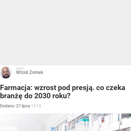
Autor:
Witold Ziomek
Farmacja: wzrost pod presją. co czeka
branżę do 2030 roku?
Dodano:
27
lipca
13:15