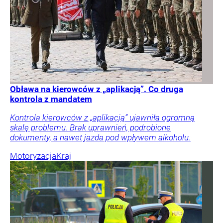
Obława na kierowców z „aplikacją”. Co druga
kontrola z mandatem
Kontrola kierowców z „aplikacją” ujawniła ogromną
skalę problemu. Brak uprawnień, podrobione
dokumenty, a nawet jazda pod wpływem alkoholu.
Motoryzacja
Kraj