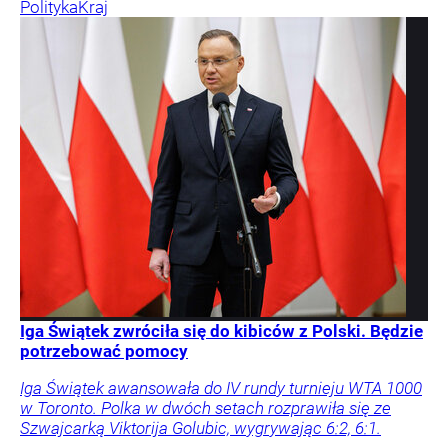
Polityka
Kraj
Iga Świątek zwróciła się do kibiców z Polski. Będzie
potrzebować pomocy
Iga Świątek awansowała do IV rundy turnieju WTA 1000
w Toronto. Polka w dwóch setach rozprawiła się ze
Szwajcarką Viktorija Golubic, wygrywając 6:2, 6:1.