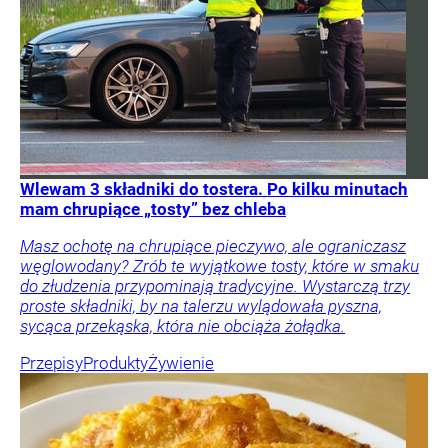
Wlewam 3 składniki do tostera. Po kilku minutach
mam chrupiące „tosty” bez chleba
Masz ochotę na chrupiące pieczywo, ale ograniczasz
węglowodany? Zrób te wyjątkowe tosty, które w smaku
do złudzenia przypominają tradycyjne. Wystarczą trzy
proste składniki, by na talerzu wylądowała pyszna,
sycąca przekąska, która nie obciąża żołądka.
Przepisy
Produkty
Żywienie