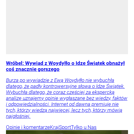
Wróbel: Wywiad z Woydyłło o Idze Świątek obnażył
coś znacznie gorszego
Burza po wywiadzie z Ewą Woydyłło nie wybuchła
dlatego, że padły kontrowersyjne słowa o Idze Świątek.
Wybuchła dlatego, że coraz częściej za ekspercką
analizę uznajemy opinie wygłaszane bez wiedzy, faktów
i odpowiedzialności. Internet od dawna premiuje nie
tych, którzy wiedzą najwięcej, lecz tych, którzy mówią
najgłośniej.
Opinie i komentarze
Kraj
Sport
Tylko u Nas