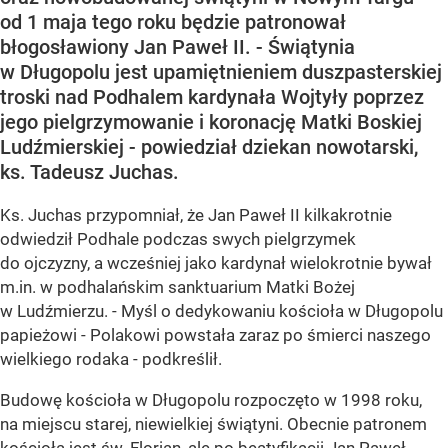
od 1 maja tego roku będzie patronował
błogosławiony Jan Paweł II. - Świątynia
w Długopolu jest upamiętnieniem duszpasterskiej
troski nad Podhalem kardynała Wojtyły poprzez
jego pielgrzymowanie i koronację Matki Boskiej
Ludźmierskiej - powiedział dziekan nowotarski,
ks. Tadeusz Juchas.
Ks. Juchas przypomniał, że Jan Paweł II kilkakrotnie
odwiedził Podhale podczas swych pielgrzymek
do ojczyzny, a wcześniej jako kardynał wielokrotnie bywał
m.in. w podhalańskim sanktuarium Matki Bożej
w Ludźmierzu. - Myśl o dedykowaniu kościoła w Długopolu
papieżowi - Polakowi powstała zaraz po śmierci naszego
wielkiego rodaka - podkreślił.
Budowę kościoła w Długopolu rozpoczęto w 1998 roku,
na miejscu starej, niewielkiej świątyni. Obecnie patronem