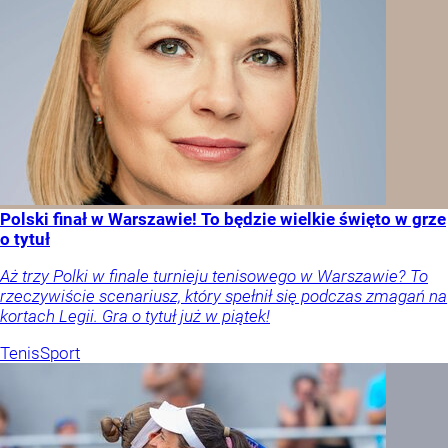
Polski finał w Warszawie! To będzie wielkie święto w grze
o tytuł
Aż trzy Polki w finale turnieju tenisowego w Warszawie? To
rzeczywiście scenariusz, który spełnił się podczas zmagań na
kortach Legii. Gra o tytuł już w piątek!
Tenis
Sport