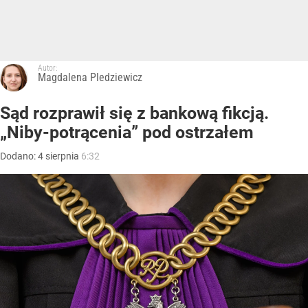
Autor:
Magdalena Pledziewicz
Sąd rozprawił się z bankową fikcją.
„Niby-potrącenia” pod ostrzałem
Dodano:
4
sierpnia
6:32