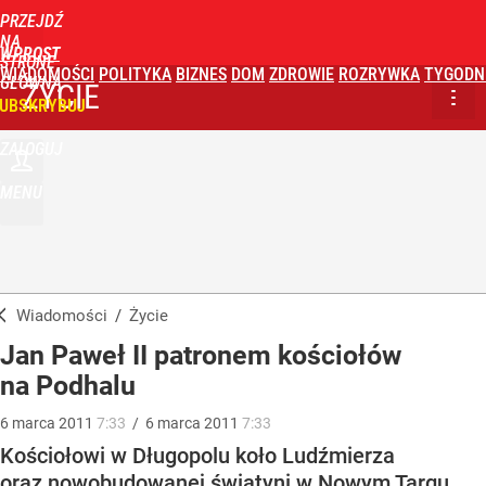
PRZEJDŹ
NA
WPROST
STRONĘ
WIADOMOŚCI
POLITYKA
BIZNES
DOM
ZDROWIE
ROZRYWKA
TYGODN
GŁÓWNĄ
ŻYCIE
UBSKRYBUJ
ZALOGUJ
MENU
Wiadomości
/
Życie
Jan Paweł II patronem kościołów
na Podhalu
6
marca
2011
7:33
/
6
marca
2011
7:33
Kościołowi w Długopolu koło Ludźmierza
oraz nowobudowanej świątyni w Nowym Targu