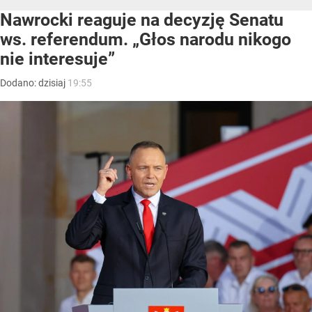
Nawrocki reaguje na decyzję Senatu
ws. referendum. „Głos narodu nikogo
nie interesuje”
Dodano:
dzisiaj
19:55