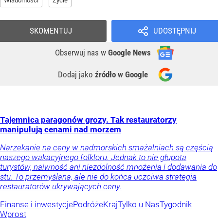
Wiadomości
Życie
SKOMENTUJ
UDOSTĘPNIJ
Obserwuj nas
w
Google News
Dodaj jako
źródło w Google
Tajemnica paragonów grozy. Tak restauratorzy
manipulują cenami nad morzem
Narzekanie na ceny w nadmorskich smażalniach są częścią
naszego wakacyjnego folkloru. Jednak to nie głupota
turystów, naiwność ani niezdolność mnożenia i dodawania do
stu. To przemyślana, ale nie do końca uczciwa strategia
restauratorów ukrywających ceny.
Finanse i inwestycje
Podróże
Kraj
Tylko u Nas
Tygodnik
Wprost