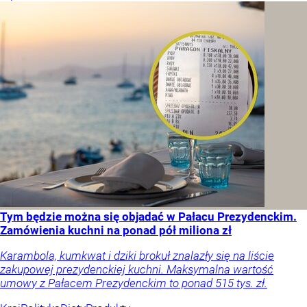
Tym będzie można się objadać w Pałacu Prezydenckim.
Zamówienia kuchni na ponad pół miliona zł
Karambola, kumkwat i dziki brokuł znalazły się na liście
zakupowej prezydenckiej kuchni. Maksymalna wartość
umowy z Pałacem Prezydenckim to ponad 515 tys. zł.