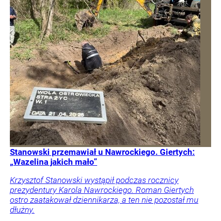
Stanowski przemawiał u Nawrockiego. Giertych:
„Wazelina jakich mało”
Krzysztof Stanowski wystąpił podczas rocznicy
prezydentury Karola Nawrockiego. Roman Giertych
ostro zaatakował dziennikarza, a ten nie pozostał mu
dłużny.