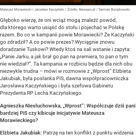
Mateusz Morawiecki i Jarosław Kaczyński
/ Źródło:
Newspix.pl
/
Damian Burzykowski
Głęboko wierzę, że oni wciąż mogą znaleźć powód,
dla którego warto usiąść do stołu i pojechać w Polskę
razem. Bo co w kampanii powie Morawiecki? Że Kaczyński
go zdradził? A co powie prezes? Wyciągnie znowu
doradzanie Tuskowi? Wtedy ktoś na sali wstanie i zapyta:
„Panie Jarku, a jak brał go pan na premiera, to pan o tym
nie wiedział?”. Ta kampania w rozbiciu będzie dla nich obu
niezwykle trudna – mówi w rozmowie z „Wprost” Elżbieta
Jakubiak, była posłanka PiS, dawna współpracowniczka
Jarosława Kaczyńskiego i była szefowa Gabinetu
Prezydenta RP Lecha Kaczyńskiego.
Agnieszka Niesłuchowska, „Wprost”: Współczuje dziś pani
bardziej PiS czy kibicuje inicjatywie Mateusza
Morawieckiego?
Elżbieta Jakubiak:
Patrzę na ten konflikt z punktu widzenia