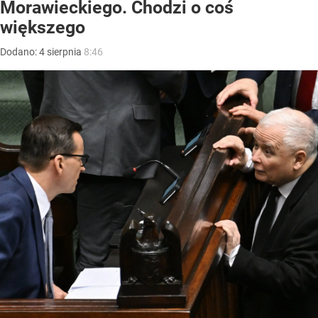
Morawieckiego. Chodzi o coś
większego
Dodano:
4
sierpnia
8:46