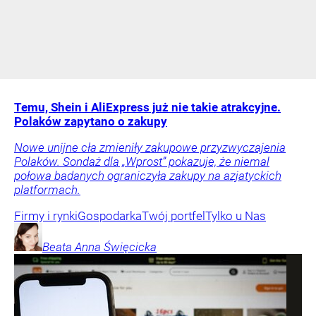
Temu, Shein i AliExpress już nie takie atrakcyjne.
Polaków zapytano o zakupy
Nowe unijne cła zmieniły zakupowe przyzwyczajenia
Polaków. Sondaż dla „Wprost” pokazuje, że niemal
połowa badanych ograniczyła zakupy na azjatyckich
platformach.
Firmy i rynki
Gospodarka
Twój portfel
Tylko u Nas
Beata Anna
Święcicka