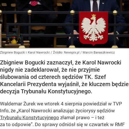
Zbigniew Bogucki i Karol Nawrocki
/ Źródło:
Newspix.pl
/
Marcin Banaszkiewicz
Zbigniew Bogucki zaznaczył, że Karol Nawrocki
nigdy nie zadeklarował, że nie przyjmie
ślubowania od czterech sędziów TK. Szef
Kancelarii Prezydenta wyjaśnił, że kluczem będzie
decyzja Trybunału Konstytucyjnego.
Waldemar Żurek we wtorek 4 sierpnia powiedział w TVP
Info, że „Karol Nawrocki analizując życiorysy sędziów
Trybunału Konstytucyjnego
złamał prawo – i też
za to odpowie”. Do sprawy odniósł się w czwartek w RMF