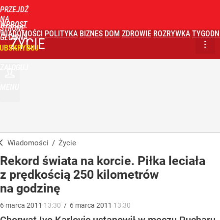
PRZEJDŹ
NA
WPROST
STRONĘ
WIADOMOŚCI
POLITYKA
BIZNES
DOM
ZDROWIE
ROZRYWKA
TYGODN
GŁÓWNĄ
ŻYCIE
UBSKRYBUJ
ZALOGUJ
MENU
Wiadomości
/
Życie
Rekord świata na korcie. Piłka leciała
z prędkością 250 kilometrów
na godzinę
6
marca
2011
13:30
/
6
marca
2011
13:30