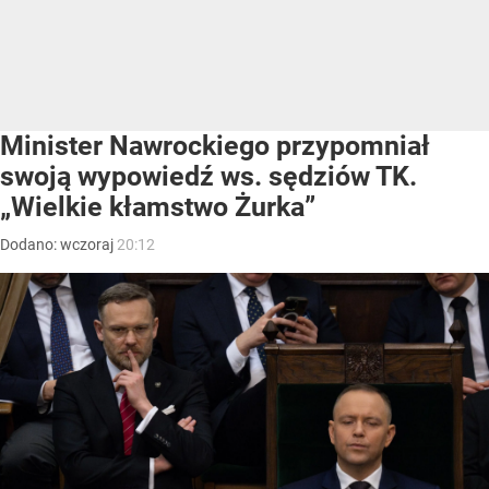
Minister Nawrockiego przypomniał
swoją wypowiedź ws. sędziów TK.
„Wielkie kłamstwo Żurka”
Dodano:
wczoraj
20:12