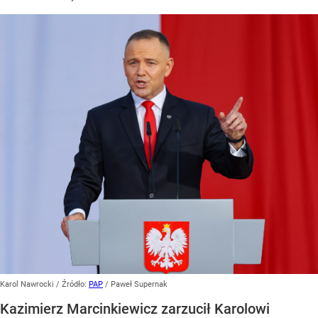
Karol Nawrocki
/ Źródło:
PAP
/
Paweł Supernak
Kazimierz Marcinkiewicz zarzucił Karolowi