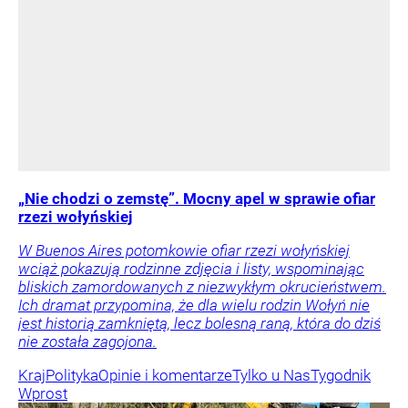
„Nie chodzi o zemstę”. Mocny apel w sprawie ofiar
rzezi wołyńskiej
W Buenos Aires potomkowie ofiar rzezi wołyńskiej
wciąż pokazują rodzinne zdjęcia i listy, wspominając
bliskich zamordowanych z niezwykłym okrucieństwem.
Ich dramat przypomina, że dla wielu rodzin Wołyń nie
jest historią zamkniętą, lecz bolesną raną, która do dziś
nie została zagojona.
Kraj
Polityka
Opinie i komentarze
Tylko u Nas
Tygodnik
Wprost