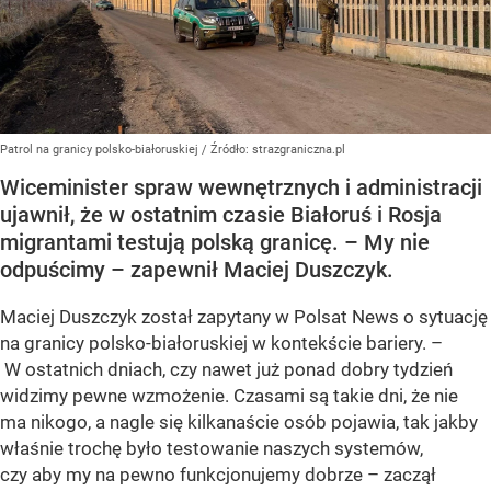
Patrol na granicy polsko-białoruskiej
/ Źródło:
strazgraniczna.pl
Wiceminister spraw wewnętrznych i administracji
ujawnił, że w ostatnim czasie Białoruś i Rosja
migrantami testują polską granicę. – My nie
odpuścimy – zapewnił Maciej Duszczyk.
Maciej Duszczyk został zapytany w Polsat News o sytuację
na granicy polsko-białoruskiej w kontekście bariery. –
W ostatnich dniach, czy nawet już ponad dobry tydzień
widzimy pewne wzmożenie. Czasami są takie dni, że nie
ma nikogo, a nagle się kilkanaście osób pojawia, tak jakby
właśnie trochę było testowanie naszych systemów,
czy aby my na pewno funkcjonujemy dobrze – zaczął