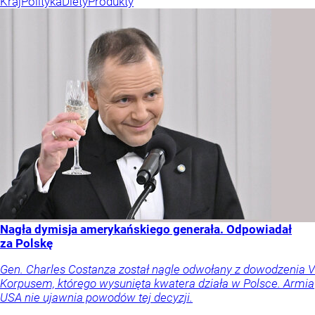
Kraj
Polityka
Diety
Produkty
Nagła dymisja amerykańskiego generała. Odpowiadał
za Polskę
Gen. Charles Costanza został nagle odwołany z dowodzenia V
Korpusem, którego wysunięta kwatera działa w Polsce. Armia
USA nie ujawnia powodów tej decyzji.