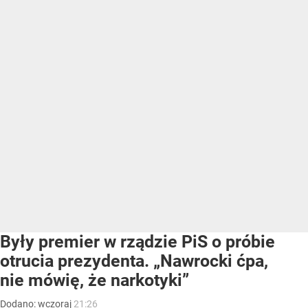
Były premier w rządzie PiS o próbie
otrucia prezydenta. „Nawrocki ćpa,
nie mówię, że narkotyki”
Dodano:
wczoraj
21:26