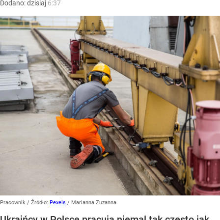
Dodano:
dzisiaj
6:37
Pracownik
/ Źródło:
Pexels
/
Marianna Zuzanna
Ukraińcy w Polsce pracują niemal tak często jak