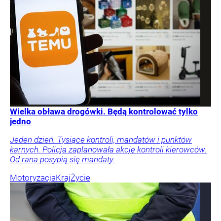
Wielka obława drogówki. Będą kontrolować tylko
jedno
Jeden dzień. Tysiące kontroli, mandatów i punktów
karnych. Policja zaplanowała akcję kontroli kierowców.
Od rana posypią się mandaty.
Motoryzacja
Kraj
Życie