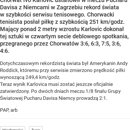
Chorwat Ivo Karlovic ustanowił w meczu Pucharu
Davisa z Niemcami w Zagrzebiu rekord świata
w szybkości serwisu tenisowego. Chorwacki
tenisista posłał piłkę z szybkością 251 km/godz.
Mający ponad 2 metry wzrostu Karlovic dokonał
tej sztuki w czwartym secie deblowego spotkania,
przegranego przez Chorwatów 3:6, 6:3, 7:5, 3:6,
4:6.
Dotychczasowym rekordzistą świata był Amerykanin Andy
Roddick, któremu przy serwisie zmierzono prędkość piłki
wynoszącą 249,4 km/godz.
Teraz wynik Karlovica musi zostać jeszcze oficjalnie
zatwierdzony. Po dwóch dniach meczu 1/8 finału Grupy
Światowej Pucharu Davisa Niemcy prowadzą 2:1.
PAP, arb