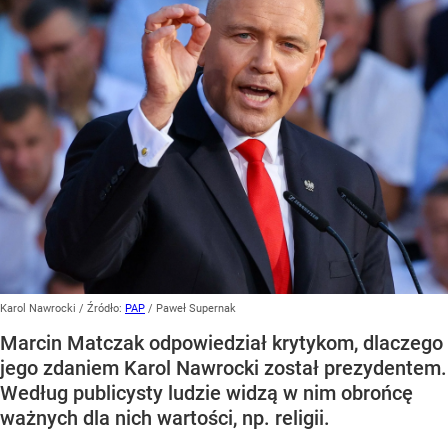
Karol Nawrocki
/ Źródło:
PAP
/
Paweł Supernak
Marcin Matczak odpowiedział krytykom, dlaczego
jego zdaniem Karol Nawrocki został prezydentem.
Według publicysty ludzie widzą w nim obrońcę
ważnych dla nich wartości, np. religii.