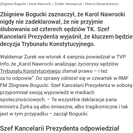
Zbigniew Bogucki i Karol Nawrocki
/ Źródło:
Newspix.pl
/
Marcin Banaszkiewicz
Zbigniew Bogucki zaznaczył, że Karol Nawrocki
nigdy nie zadeklarował, że nie przyjmie
ślubowania od czterech sędziów TK. Szef
Kancelarii Prezydenta wyjaśnił, że kluczem będzie
decyzja Trybunału Konstytucyjnego.
Waldemar Żurek we wtorek 4 sierpnia powiedział w TVP
Info, że „Karol Nawrocki analizując życiorysy sędziów
Trybunału Konstytucyjnego
złamał prawo – i też
za to odpowie”. Do sprawy odniósł się w czwartek w RMF
FM Zbigniew Bogucki. Szef Kancelarii Prezydenta w sobotę
przypomniał swoją wypowiedź w mediach
społecznościowych. – Te wszystkie deklaracje pana
ministra Żurka są albo śmieszne, albo tragikomiczne i tak
jest w tym przypadku – zaczął Bogucki.
Szef Kancelarii Prezydenta odpowiedział