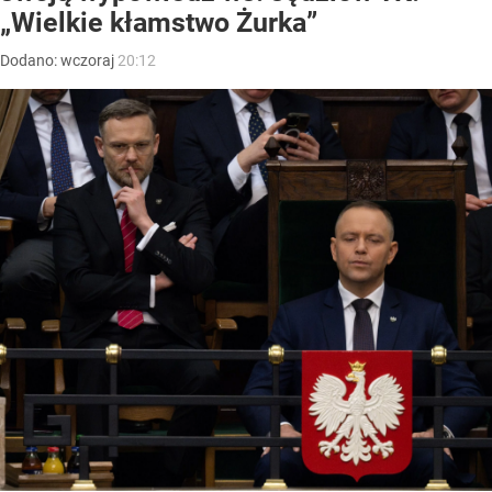
„Wielkie kłamstwo Żurka”
Dodano:
wczoraj
20:12