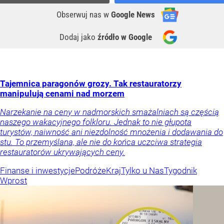
Obserwuj nas
w
Google News
Dodaj jako
źródło w Google
Tajemnica paragonów grozy. Tak restauratorzy
manipulują cenami nad morzem
Narzekanie na ceny w nadmorskich smażalniach są częścią
naszego wakacyjnego folkloru. Jednak to nie głupota
turystów, naiwność ani niezdolność mnożenia i dodawania do
stu. To przemyślana, ale nie do końca uczciwa strategia
restauratorów ukrywających ceny.
Finanse i inwestycje
Podróże
Kraj
Tylko u Nas
Tygodnik
Wprost