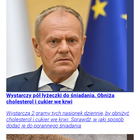
Wystarczy pół łyżeczki do śniadania. Obniża
cholesterol i cukier we krwi
Wystarczą 2 gramy tych nasionek dziennie, by obniżyć
cholesterol i cukier we krwi. Sprawdź, w jaki sposób
dodać je do porannego śniadania