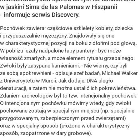
w jaskini Sima de las Palomas w Hiszpanii
- informuje serwis Discovery.
Pochówek zawierał częściowe szkielety kobiety, dziecka
i przypuszczalnie mężczyzny. Znajdowały się one
w charakterystycznej pozycji na boku z dłońmi pod głową.
W pobliżu leżały nadpalone łapy pantery - być może
własność zmarłych, a może element rytuału grzebalnego.
Zwłoki były zasypane kamieniami. - Nie wiemy, czy byli
ze sobą spokrewnieni - opisuje szef badań, Michael Walker
z Uniwersytetu w Murcii. Jak dodaje, DNA uległo
denaturacji, a zatem nie można ustalić ich pokrewieństwa.
Zdaniem archeologów był to tzw. intencjonalny pochówek.
O intencjonalnym pochówku mówimy wtedy, gdy zwłoki
pochowane zostają w specjalnym miejscu (np. specjalnie
przygotowanym, zabezpieczonym przed zwierzętami)
oraz w specjalny sposób (ułożone w charakterystyczny
sposób, zaopatrzone w dary grobowe).