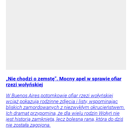
„Nie chodzi o zemstę”. Mocny apel w sprawie ofiar
rzezi wołyńskiej
W Buenos Aires potomkowie ofiar rzezi wołyńskiej
wciąż pokazują rodzinne zdjęcia i listy, wspominając
bliskich zamordowanych z niezwykłym okrucieństwem.
Ich dramat przypomina, że dla wielu rodzin Wołyń nie
jest historią zamkniętą, lecz bolesną raną, która do dziś
nie została zagojona.