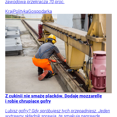
zawodowa przekracza 70 proc.
Kraj
Polityka
Gospodarka
Z cukinii nie smażę placków. Dodaję mozzarellę
i robię chrupiące gofry
Lubisz gofry? Gdy spróbujesz tych przepadniesz. Jeden
wytrawny składnik sprawia, że smakują naprawdę