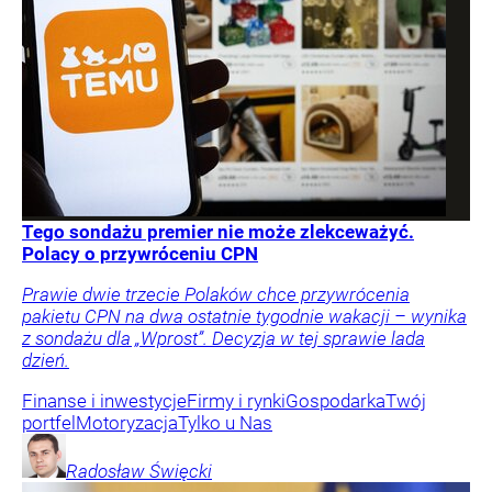
Tego sondażu premier nie może zlekceważyć.
Polacy o przywróceniu CPN
Prawie dwie trzecie Polaków chce przywrócenia
pakietu CPN na dwa ostatnie tygodnie wakacji – wynika
z sondażu dla „Wprost”. Decyzja w tej sprawie lada
dzień.
Finanse i inwestycje
Firmy i rynki
Gospodarka
Twój
portfel
Motoryzacja
Tylko u Nas
Radosław
Święcki