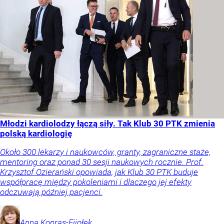
Młodzi kardiolodzy łączą siły. Tak Klub 30 PTK zmienia
polską kardiologię
Około 300 lekarzy i naukowców, granty, zagraniczne staże,
mentoring oraz ponad 30 sesji naukowych rocznie. Prof.
Krzysztof Ozierański opowiada, jak Klub 30 PTK buduje
współpracę między pokoleniami i dlaczego jej efekty
odczuwają później pacjenci.
Anna
Kopras-Fijołek