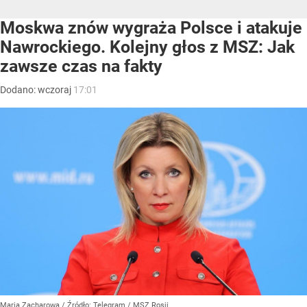
Moskwa znów wygraża Polsce i atakuje
Nawrockiego. Kolejny głos z MSZ: Jak
zawsze czas na fakty
Dodano:
wczoraj
17:01
Maria Zacharowa
/ Źródło:
Telegram
/
MSZ Rosji