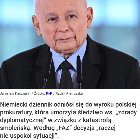
Jarosław Kaczyński
/ Źródło:
PAP
/
Radek Pietruszka
Niemiecki dziennik odniósł się do wyroku polskiej
prokuratury, która umorzyła śledztwo ws. „zdrady
dyplomatycznej” w związku z katastrofą
smoleńską. Według „FAZ” decyzja „raczej
nie uspokoi sytuacji”.