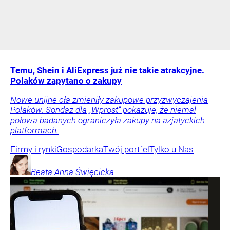
Temu, Shein i AliExpress już nie takie atrakcyjne.
Polaków zapytano o zakupy
Nowe unijne cła zmieniły zakupowe przyzwyczajenia
Polaków. Sondaż dla „Wprost” pokazuje, że niemal
połowa badanych ograniczyła zakupy na azjatyckich
platformach.
Firmy i rynki
Gospodarka
Twój portfel
Tylko u Nas
Beata Anna
Święcicka