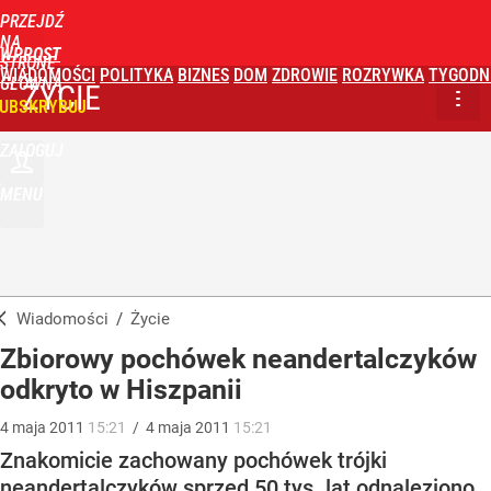
PRZEJDŹ
NA
WPROST
STRONĘ
WIADOMOŚCI
POLITYKA
BIZNES
DOM
ZDROWIE
ROZRYWKA
TYGODN
GŁÓWNĄ
ŻYCIE
UBSKRYBUJ
ZALOGUJ
MENU
Wiadomości
/
Życie
Zbiorowy pochówek neandertalczyków
odkryto w Hiszpanii
4
maja
2011
15:21
/
4
maja
2011
15:21
Znakomicie zachowany pochówek trójki
neandertalczyków sprzed 50 tys. lat odnaleziono