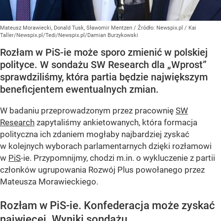
Mateusz Morawiecki, Donald Tusk, Sławomir Mentzen
/ Źródło:
Newspix.pl
/
Kai
Taller/Newspix.pl/Tedi/Newspix.pl/Damian Burzykowski
Rozłam w PiS-ie może sporo zmienić w polskiej
polityce. W sondażu SW Research dla „Wprost”
sprawdziliśmy, która partia będzie największym
beneficjentem ewentualnych zmian.
W badaniu przeprowadzonym przez pracownię
SW
Research
zapytaliśmy ankietowanych, która formacja
polityczna ich zdaniem mogłaby najbardziej zyskać
w kolejnych wyborach parlamentarnych dzięki rozłamowi
w
PiS
-ie. Przypomnijmy, chodzi m.in. o wykluczenie z partii
członków ugrupowania Rozwój Plus powołanego przez
Mateusza Morawieckiego.
Rozłam w PiS-ie. Konfederacja może zyskać
najwięcej. Wyniki sondażu