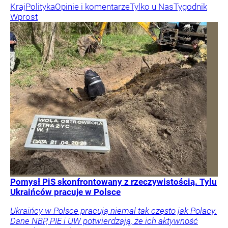
Kraj
Polityka
Opinie i komentarze
Tylko u Nas
Tygodnik
Wprost
Pomysł PiS skonfrontowany z rzeczywistością. Tylu
Ukraińców pracuje w Polsce
Ukraińcy w Polsce pracują niemal tak często jak Polacy.
Dane NBP, PIE i UW potwierdzają, że ich aktywność