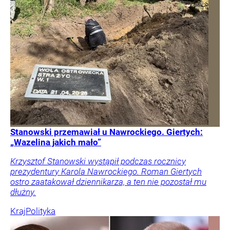
Stanowski przemawiał u Nawrockiego. Giertych:
„Wazelina jakich mało”
Krzysztof Stanowski wystąpił podczas rocznicy
prezydentury Karola Nawrockiego. Roman Giertych
ostro zaatakował dziennikarza, a ten nie pozostał mu
dłużny.
Kraj
Polityka