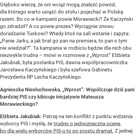
Głęboko wierzę, że oni wciąż mogą znaleźć powód,
dla którego warto usiąść do stołu i pojechać w Polskę
razem. Bo co w kampanii powie Morawiecki? Że Kaczyński
go zdradził? A co powie prezes? Wyciągnie znowu
doradzanie Tuskowi? Wtedy ktoś na sali wstanie i zapyta:
„Panie Jarku, a jak brał go pan na premiera, to pan o tym
nie wiedział?”. Ta kampania w rozbiciu będzie dla nich obu
niezwykle trudna – mówi w rozmowie z „Wprost” Elżbieta
Jakubiak, była posłanka PiS, dawna współpracowniczka
Jarosława Kaczyńskiego i była szefowa Gabinetu
Prezydenta RP Lecha Kaczyńskiego.
Agnieszka Niesłuchowska, „Wprost”: Współczuje dziś pani
bardziej PiS czy kibicuje inicjatywie Mateusza
Morawieckiego?
Elżbieta Jakubiak:
Patrzę na ten konflikt z punktu widzenia
wyborcy PiS i myślę, że
trudno o jednoznaczną ocenę,
bo dla wielu wyborców PiS-u to po prostu dramat.
Z jednej