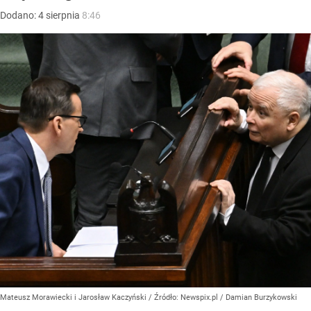
Dodano:
4
sierpnia
8:46
Mateusz Morawiecki i Jarosław Kaczyński
/ Źródło:
Newspix.pl
/
Damian Burzykowski