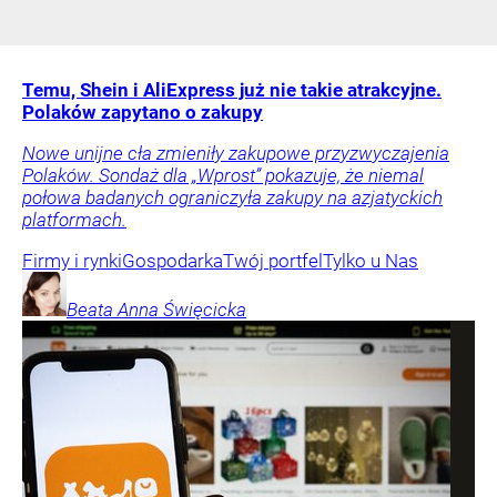
Temu, Shein i AliExpress już nie takie atrakcyjne.
Polaków zapytano o zakupy
Nowe unijne cła zmieniły zakupowe przyzwyczajenia
Polaków. Sondaż dla „Wprost” pokazuje, że niemal
połowa badanych ograniczyła zakupy na azjatyckich
platformach.
Firmy i rynki
Gospodarka
Twój portfel
Tylko u Nas
Beata Anna
Święcicka