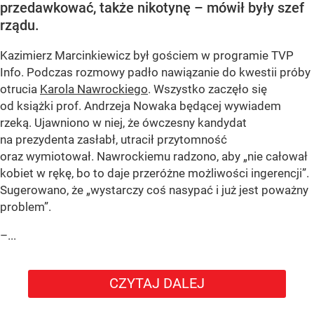
przedawkować, także nikotynę – mówił były szef
rządu.
Kazimierz Marcinkiewicz był gościem w programie TVP
Info. Podczas rozmowy padło nawiązanie do kwestii próby
otrucia
Karola Nawrockiego
. Wszystko zaczęło się
od książki prof. Andrzeja Nowaka będącej wywiadem
rzeką. Ujawniono w niej, że ówczesny kandydat
na prezydenta zasłabł, utracił przytomność
oraz wymiotował. Nawrockiemu radzono, aby „nie całował
kobiet w rękę, bo to daje przeróżne możliwości ingerencji”.
Sugerowano, że „wystarczy coś nasypać i już jest poważny
problem”.
–...
CZYTAJ DALEJ