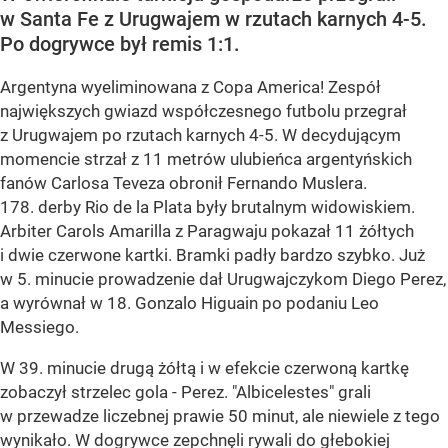
w Santa Fe z Urugwajem w rzutach karnych 4-5.
Po dogrywce był remis 1:1.
Argentyna wyeliminowana z Copa America! Zespół
największych gwiazd współczesnego futbolu przegrał
z Urugwajem po rzutach karnych 4-5. W decydującym
momencie strzał z 11 metrów ulubieńca argentyńskich
fanów Carlosa Teveza obronił Fernando Muslera.
178. derby Rio de la Plata były brutalnym widowiskiem.
Arbiter Carols Amarilla z Paragwaju pokazał 11 żółtych
i dwie czerwone kartki. Bramki padły bardzo szybko. Już
w 5. minucie prowadzenie dał Urugwajczykom Diego Perez,
a wyrównał w 18. Gonzalo Higuain po podaniu Leo
Messiego.
W 39. minucie drugą żółtą i w efekcie czerwoną kartkę
zobaczył strzelec gola - Perez. "Albicelestes" grali
w przewadze liczebnej prawie 50 minut, ale niewiele z tego
wynikało. W dogrywce zepchnęli rywali do głebokiej