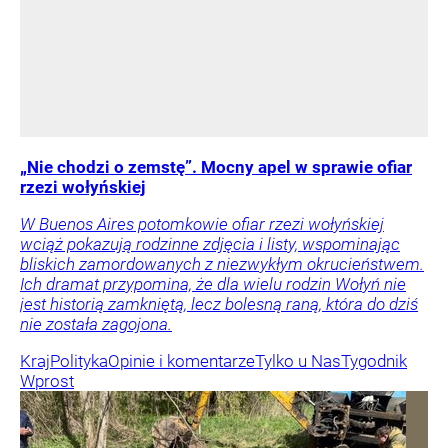
„Nie chodzi o zemstę”. Mocny apel w sprawie ofiar
rzezi wołyńskiej
W Buenos Aires potomkowie ofiar rzezi wołyńskiej
wciąż pokazują rodzinne zdjęcia i listy, wspominając
bliskich zamordowanych z niezwykłym okrucieństwem.
Ich dramat przypomina, że dla wielu rodzin Wołyń nie
jest historią zamkniętą, lecz bolesną raną, która do dziś
nie została zagojona.
Kraj
Polityka
Opinie i komentarze
Tylko u Nas
Tygodnik
Wprost