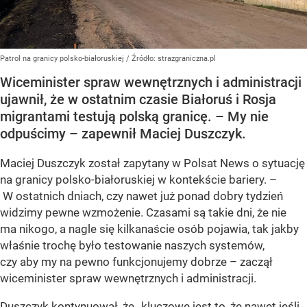
Patrol na granicy polsko-białoruskiej
/ Źródło:
strazgraniczna.pl
Wiceminister spraw wewnętrznych i administracji
ujawnił, że w ostatnim czasie Białoruś i Rosja
migrantami testują polską granicę. – My nie
odpuścimy – zapewnił Maciej Duszczyk.
Maciej Duszczyk został zapytany w Polsat News o sytuację
na granicy polsko-białoruskiej w kontekście bariery. –
W ostatnich dniach, czy nawet już ponad dobry tydzień
widzimy pewne wzmożenie. Czasami są takie dni, że nie
ma nikogo, a nagle się kilkanaście osób pojawia, tak jakby
właśnie trochę było testowanie naszych systemów,
czy aby my na pewno funkcjonujemy dobrze – zaczął
wiceminister spraw wewnętrznych i administracji.
Duszczyk kontynuował, że „kluczowe jest to, że nawet jeśli