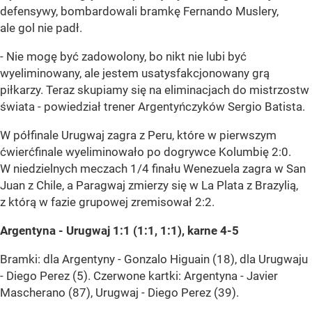
defensywy, bombardowali bramkę Fernando Muslery,
ale gol nie padł.
- Nie mogę być zadowolony, bo nikt nie lubi być
wyeliminowany, ale jestem usatysfakcjonowany grą
piłkarzy. Teraz skupiamy się na eliminacjach do mistrzostw
świata - powiedział trener Argentyńczyków Sergio Batista.
W półfinale Urugwaj zagra z Peru, które w pierwszym
ćwierćfinale wyeliminowało po dogrywce Kolumbię 2:0.
W niedzielnych meczach 1/4 finału Wenezuela zagra w San
Juan z Chile, a Paragwaj zmierzy się w La Plata z Brazylią,
z którą w fazie grupowej zremisował 2:2.
Argentyna - Urugwaj 1:1 (1:1, 1:1), karne 4-5
Bramki: dla Argentyny - Gonzalo Higuain (18), dla Urugwaju
- Diego Perez (5). Czerwone kartki: Argentyna - Javier
Mascherano (87), Urugwaj - Diego Perez (39).