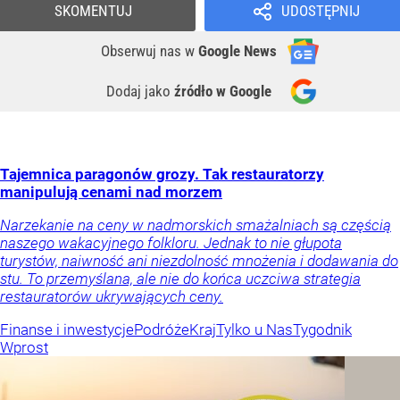
SKOMENTUJ
UDOSTĘPNIJ
Obserwuj nas
w
Google News
Dodaj jako
źródło w Google
Tajemnica paragonów grozy. Tak restauratorzy
manipulują cenami nad morzem
Narzekanie na ceny w nadmorskich smażalniach są częścią
naszego wakacyjnego folkloru. Jednak to nie głupota
turystów, naiwność ani niezdolność mnożenia i dodawania do
stu. To przemyślana, ale nie do końca uczciwa strategia
restauratorów ukrywających ceny.
Finanse i inwestycje
Podróże
Kraj
Tylko u Nas
Tygodnik
Wprost