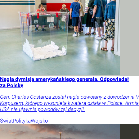
Nagła dymisja amerykańskiego generała. Odpowiadał
za Polskę
Gen. Charles Costanza został nagle odwołany z dowodzenia V
Korpusem, którego wysunięta kwatera działa w Polsce. Armia
USA nie ujawnia powodów tej decyzji.
Świat
Polityka
Wojsko