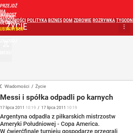
PRZEJDŹ
NA
WPROST
STRONĘ
WIADOMOŚCI
POLITYKA
BIZNES
DOM
ZDROWIE
ROZRYWKA
TYGODN
GŁÓWNĄ
ŻYCIE
UBSKRYBUJ
ZALOGUJ
MENU
Wiadomości
/
Życie
Messi i spółka odpadli po karnych
17
lipca
2011
10:19
/
17
lipca
2011
10:19
Argentyna odpadła z piłkarskich mistrzostw
Ameryki Południowej - Copa America.
W ćwierćfinale turnieju gospodarze przegrali