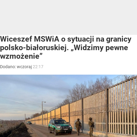
Wiceszef MSWiA o sytuacji na granicy
polsko-białoruskiej. „Widzimy pewne
wzmożenie”
Dodano:
wczoraj
22:17