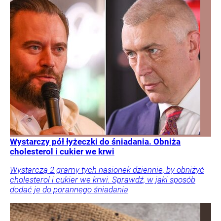
Wystarczy pół łyżeczki do śniadania. Obniża
cholesterol i cukier we krwi
Wystarczą 2 gramy tych nasionek dziennie, by obniżyć
cholesterol i cukier we krwi. Sprawdź, w jaki sposób
dodać je do porannego śniadania