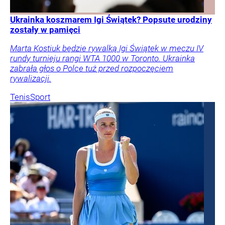
Ukrainka koszmarem Igi Świątek? Popsute urodziny
zostały w pamięci
Marta Kostiuk będzie rywalką Igi Świątek w meczu IV
rundy turnieju rangi WTA 1000 w Toronto. Ukrainka
zabrała głos o Polce tuż przed rozpoczęciem
rywalizacji.
Tenis
Sport