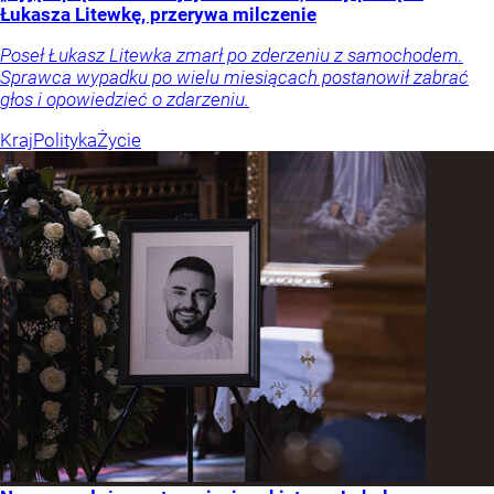
Łukasza Litewkę, przerywa milczenie
Poseł Łukasz Litewka zmarł po zderzeniu z samochodem.
Sprawca wypadku po wielu miesiącach postanowił zabrać
głos i opowiedzieć o zdarzeniu.
Kraj
Polityka
Życie