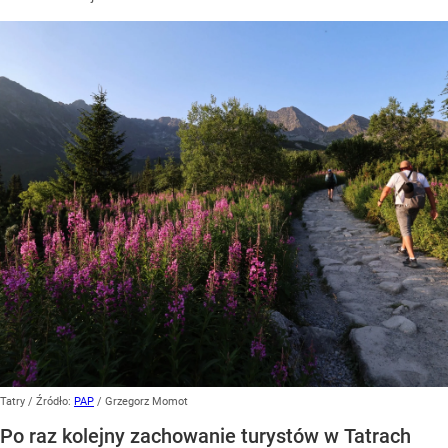
Tatry
/ Źródło:
PAP
/
Grzegorz Momot
Po raz kolejny zachowanie turystów w Tatrach