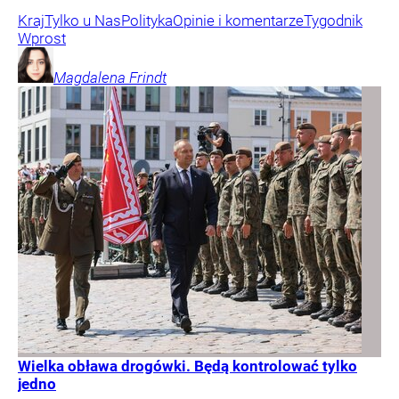
Kraj
Tylko u Nas
Polityka
Opinie i komentarze
Tygodnik
Wprost
Magdalena
Frindt
Wielka obława drogówki. Będą kontrolować tylko
jedno