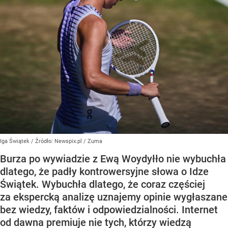
Iga Świątek
/ Źródło:
Newspix.pl
/
Zuma
Burza po wywiadzie z Ewą Woydyłło nie wybuchła
dlatego, że padły kontrowersyjne słowa o Idze
Świątek. Wybuchła dlatego, że coraz częściej
za ekspercką analizę uznajemy opinie wygłaszane
bez wiedzy, faktów i odpowiedzialności. Internet
od dawna premiuje nie tych, którzy wiedzą