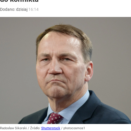
Dodano:
dzisiaj
16:14
Radosław Sikorski
/ Źródło:
Shutterstock
/
photocosmos1