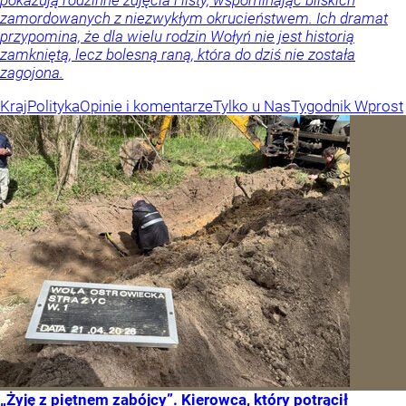
pokazują rodzinne zdjęcia i listy, wspominając bliskich
zamordowanych z niezwykłym okrucieństwem. Ich dramat
przypomina, że dla wielu rodzin Wołyń nie jest historią
zamkniętą, lecz bolesną raną, która do dziś nie została
zagojona.
Kraj
Polityka
Opinie i komentarze
Tylko u Nas
Tygodnik Wprost
„Żyję z piętnem zabójcy”. Kierowca, który potrącił