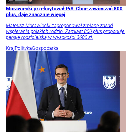
Morawiecki przelicytował PiS. Chce zawieszać 800
plus, daje znacznie więcej
Mateusz Morawiecki zaproponował zmianę zasad
wspierania polskich rodzin. Zamiast 800 plus proponuje
pensję rodzicielską w wysokości 3600 zł.
Kraj
Polityka
Gospodarka