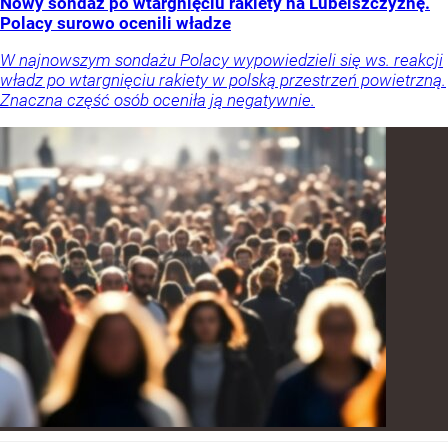
Nowy sondaż po wtargnięciu rakiety na Lubelszczyznę.
Polacy surowo ocenili władze
W najnowszym sondażu Polacy wypowiedzieli się ws. reakcji
władz po wtargnięciu rakiety w polską przestrzeń powietrzną.
Znaczna część osób oceniła ją negatywnie.