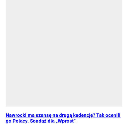
Nawrocki ma szansę na drugą kadencję? Tak ocenili
go Polacy. Sondaż dla „Wprost”