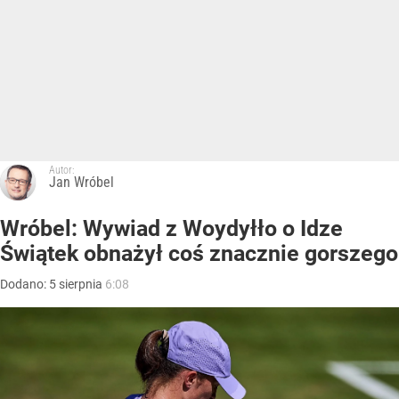
Autor:
Jan Wróbel
Wróbel: Wywiad z Woydyłło o Idze
Świątek obnażył coś znacznie gorszego
Dodano:
5
sierpnia
6:08