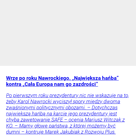
Wrze po roku Nawrockiego. „Największa hańba”
kontra „Cała Europa nam go zazdrości”
Po pierwszym roku prezydentury nic nie wskazuje na to,
żeby Karol Nawrocki wyciszył spory między dwoma
zwaśnionymi politycznymi obozami. – Dotychczas
największą hańbą na karcie jego prezydentury jest
chyba zawetowanie SAFE – ocenia Mariusz Witczak z
KO. – Mamy głowę państwa, z której możemy być
dumni – kontruje Marek Jakubiak z Rozwoju Plus.