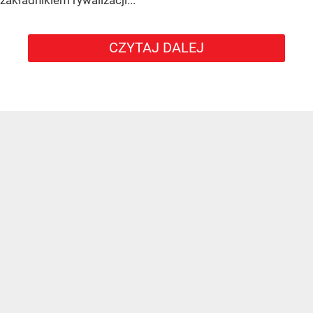
zakładnikiem rywalizacji...
CZYTAJ DALEJ