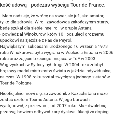
kość udową - podczas wyścigu Tour de France.
- Mam nadzieję, że wrócę na rower, ale już jako amator,
tylko dla zdrowia. W roli zawodowca zakończyłem starty,
będę szukał dla siebie innej roli w grupie Astana
- powiedział Winokurow, który 10 lipca uległ groźnemu
upadkowi na zjeździe z Pas de Peyrol.
Największymi sukcesami urodzonego 16 września 1973
roku Winokurowa była wygrana w Vuelcie a Espana w 2006
roku oraz zajęcie trzeciego miejsca w TdF w 2003.
W igrzyskach w Sydney był drugi. W 2004 roku zdobył
brązowy medal mistrzostw świata w jeździe indywidualnej
na czas. W 1998 roku został zwycięzcą jednego z etapów
Tour de Pologne.
Nieoficjalnie mówi się, że zawodnik z Kazachstanu może
zostać szefem Teamu Astana. W jego barwach
występował, z przerwami, od 2007 roku. Miał dwuletnią
przerwę, bowiem odbywał karę dyskwalifikacji za doping