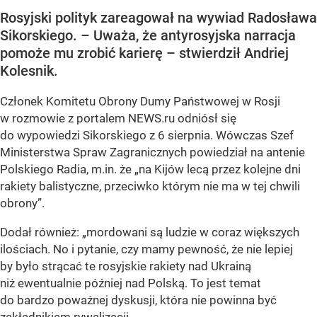
Rosyjski polityk zareagował na wywiad Radosława
Sikorskiego. – Uważa, że antyrosyjska narracja
pomoże mu zrobić karierę – stwierdził Andriej
Kolesnik.
Członek Komitetu Obrony Dumy Państwowej w Rosji
w rozmowie z portalem NEWS.ru odniósł się
do wypowiedzi Sikorskiego z 6 sierpnia. Wówczas Szef
Ministerstwa Spraw Zagranicznych powiedział na antenie
Polskiego Radia, m.in. że
„na Kijów lecą przez kolejne dni
rakiety balistyczne, przeciwko którym nie ma w tej chwili
obrony”
.
Dodał również:
„mordowani są ludzie w coraz większych
ilościach. No i pytanie, czy mamy pewność, że nie lepiej
by było strącać te rosyjskie rakiety nad Ukrainą
niż ewentualnie później nad Polską. To jest temat
do bardzo poważnej dyskusji, która nie powinna być