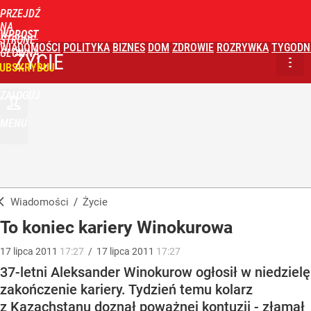
PRZEJDŹ
NA
WPROST
STRONĘ
WIADOMOŚCI
POLITYKA
BIZNES
DOM
ZDROWIE
ROZRYWKA
TYGODN
GŁÓWNĄ
ŻYCIE
UBSKRYBUJ
ZALOGUJ
MENU
Wiadomości
/
Życie
To koniec kariery Winokurowa
17
lipca
2011
17:27
/
17
lipca
2011
17:27
37-letni Aleksander Winokurow ogłosił w niedzielę
zakończenie kariery. Tydzień temu kolarz
z Kazachstanu doznał poważnej kontuzji - złamał