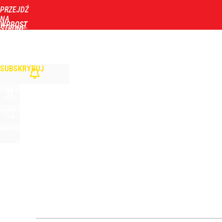
PRZEJDŹ
Udostępnij
0
Skomentuj
NA
WPROST
STRONĘ
GŁÓWNĄ
WIADOMOŚCI
POLITYKA
BIZNES
DOM
ZDROWIE
ROZRYWKA
TYGOD
Nawrocki ma szansę na drugą kadencję? Tak ocenil
SUBSKRYBUJ
10
ZALOGUJ
Wrze po roku Nawrockiego. „Największa hańba” ko
SZUKAJ
MENU
16
Farmacja: wzrost pod presją. co czeka branżę do 
1