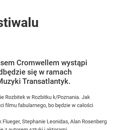
stiwalu
esem Cromwellem wystąpi
odbędzie się w ramach
uzyki Transatlantyk.
ie Rozbitek w Rozbitku k/Poznania. Jak
i filmu fabularnego, bo będzie w całości
ck Flueger, Stephanie Leonidas, Alan Rosenberg
ę z autorem sztuki i aktorami.