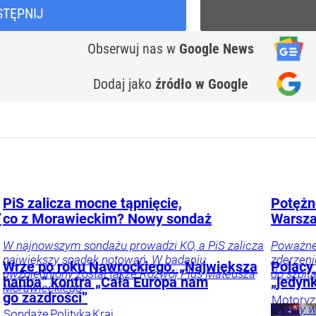
STĘPNIJ
Obserwuj nas
w
Google News
Dodaj jako
źródło w Google
PiS zalicza mocne tąpnięcie,
Potężn
”
co z Morawieckim? Nowy sondaż
Warsza
W najnowszym sondażu prowadzi KO, a PiS zalicza
Poważne 
największy spadek notowań. W badaniu
zderzeni
Wrze po roku Nawrockiego. „Największa
Polacy
uwzględniony został także Rozwój Plus Mateusza
do szpit
hańba” kontra „Cała Europa nam
„jedynk
Morawieckiego.
go zazdrości”
Motoryz
Polacy w
Sondaże
Polityka
Kraj