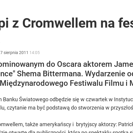
. Jest „ale”
pi z Cromwellem na fe
ki sondażu
:
7
sierpnia
2011
14:05
 nominowanym do Oscara aktorem Jam
luence" Shema Bittermana. Wydarzenie 
Nowy sondaż
Międzynarodowego Festiwalu Filmu i M
ach Banku Światowego odbędzie się w czwartek w Instytuc
lu, czytanie ma być podstawą do stworzenia w przyszłośc
romwellem, także amerykańscy i brytyjscy aktorzy: Patri
ie otwarte dla publiczności, która po spektaklu spotka si