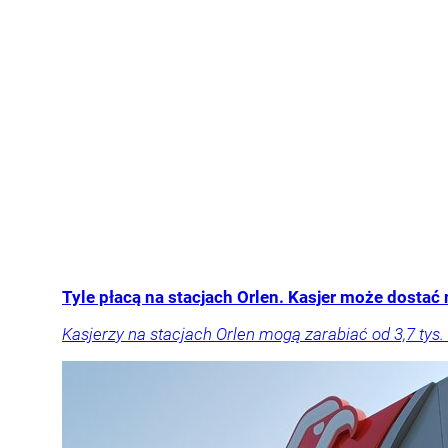
Tyle płacą na stacjach Orlen. Kasjer może dostać n
Kasjerzy na stacjach Orlen mogą zarabiać od 3,7 tys. d