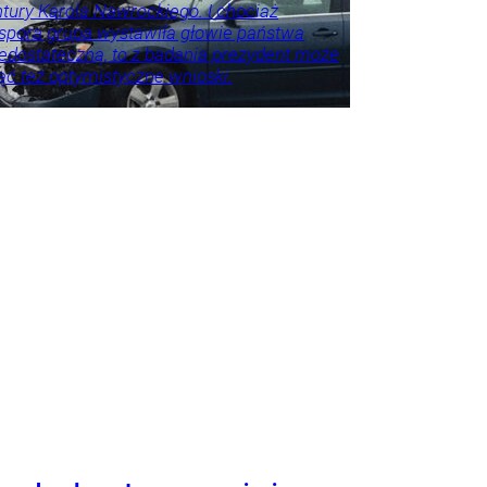
tury Karola Nawrockiego. I chociaż
spora grupa wystawiła głowie państwa
edostateczną, to z badania prezydent może
ć też optymistyczne wnioski.
e
Kraj
Polityka