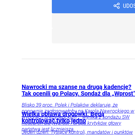
UDO
Nawrocki ma szansę na drugą kadencję?
Tak ocenili go Polacy. Sondaż dla „Wprost
Blisko 39 proc. Polek i Polaków deklaruje, że
ponownie zagłosowałoby na Karola Nawrockiego w
Wielka obława drogówki. Będą
wyborach prezydenckich – wynika z sondażu SW
kontrolować tylko jedno
Research dla „Wprost”. Grupa krytyków głowy
państwa jest liczniejsza.
Jeden dzień. Tysiące kontroli, mandatów i punktów