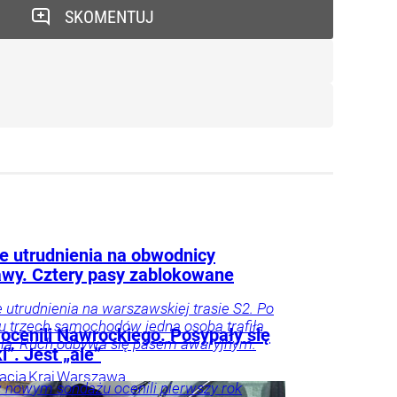
SKOMENTUJ
e utrudnienia na obwodnicy
wy. Cztery pasy zablokowane
utrudnienia na warszawskiej trasie S2. Po
u trzech samochodów jedna osoba trafiła
 ocenili Nawrockiego. Posypały się
ala. Ruch odbywa się pasem awaryjnym.
i”. Jest „ale”
acja
Kraj
Warszawa
 nowym sondażu ocenili pierwszy rok