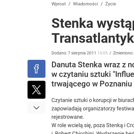
Polacy ocenili Nawrockiego. Posypały się „jedynki”
Wprost
/
Wiadomości
/
Życie
Stenka wystą
5
Transatlantyk
Kluczowy obszar dla Nawrockiego. Wymowne wyni
Dodano:
7
sierpnia
2011
14:05
/
Zmieniono
dodaj
Danuta Stenka wraz z
w czytaniu sztuki "Inf
PiS zalicza mocne tąpnięcie, co z Morawieckim? 
trwającego w Poznaniu 
dodaj
Czytanie sztuki o korupcji w biur
zapowiadają organizatorzy festiwa
rejestrowane.
W role wcielą się, poza Stenką i C
i Robert Chicchini. Wydarzenie będz