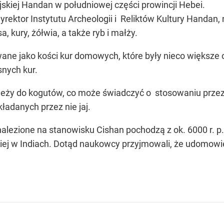
skiej Handan w południowej części prowincji Hebei.
rektor Instytutu Archeologii i Reliktów Kultury Handan,
, kury, żółwia, a także ryb i małży.
owane jako kości kur domowych, które były nieco większe 
snych kur.
leży do kogutów, co może świadczyć o stosowaniu prze
ładanych przez nie jaj.
alezione na stanowisku Cishan pochodzą z ok. 6000 r. p.n
j w Indiach. Dotąd naukowcy przyjmowali, że udomowie