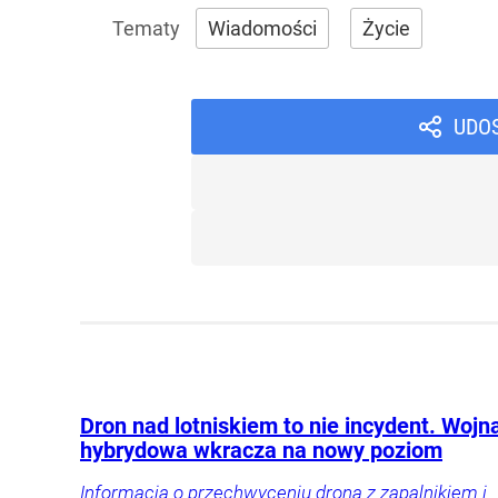
Wiadomości
Życie
UDO
Dron nad lotniskiem to nie incydent. Wojn
hybrydowa wkracza na nowy poziom
Informacja o przechwyceniu drona z zapalnikiem i