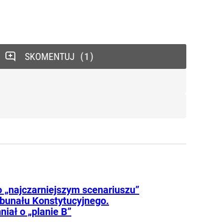
SKOMENTUJ
1
o „najczarniejszym scenariuszu”
ybunału Konstytucyjnego.
iał o „planie B”