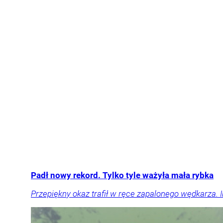
Padł nowy rekord. Tylko tyle ważyła mała rybka
Przepiękny okaz trafił w ręce zapalonego wędkarza. 