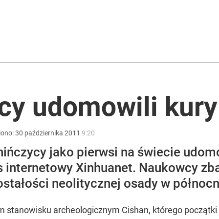
a ataki na Ukraińców
ntra „Cała Europa nam go zazdrości”
cy udomowili kury
ramount poniesie milionowe straty?
iono:
30
października
2011
9:20
ńczycy jako pierwsi na świecie udomowi
s internetowy Xinhuanet. Naukowcy zba
stałości neolitycznej osady w północn
 stanowisku archeologicznym Cishan, którego początki s