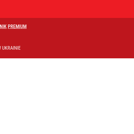
NIK
PREMIUM
2030 roku?
 UKRAINIE
ydowa wkracza na nowy poziom
iekt z Rosji