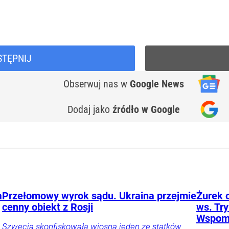
STĘPNIJ
Obserwuj nas
w
Google News
Dodaj jako
źródło w Google
a
Przełomowy wyrok sądu. Ukraina przejmie
Żurek 
cenny obiekt z Rosji
ws. Tr
Wspomn
Szwecja skonfiskowała wiosną jeden ze statków