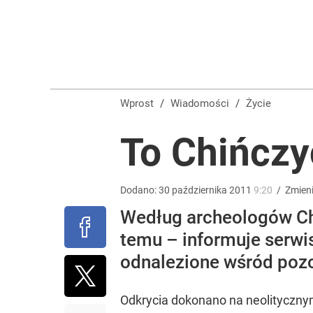
Niemiecka prasa uderza w Nawrockiego. Wini go z
16
Wrze po roku Nawrockiego. „Największa hańba” ko
Wprost
/
Wiadomości
/
Życie
16
To Chińczy
TVN zmieni właściciela. Nowe wieści ws. fuzji, Pa
Dodano:
30
października
2011
9:20
/
Zmien
Według archeologów Chi
1
temu – informuje serwi
odnalezione wśród pozo
Odkrycia dokonano na neolitycznym