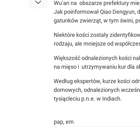
Wu’an na obszarze prefektury miej
Jak poinformował Qiao Dengyun, dy
gatunków zwierząt, w tym świni, psa
Niektóre kości zostały zidentyfik
rodzaju, ale mniejsze od współcze
Większość odnalezionych kości na
na mięso i utrzymywaniu kur dla sk
Według ekspertów, kurze kości odn
domowych, odnalezionych wcześnie
tysiącleciu p.n.e. w Indiach.
pap, em