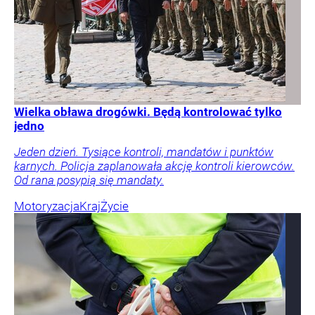
Wielka obława drogówki. Będą kontrolować tylko
jedno
Jeden dzień. Tysiące kontroli, mandatów i punktów
karnych. Policja zaplanowała akcję kontroli kierowców.
Od rana posypią się mandaty.
Motoryzacja
Kraj
Życie