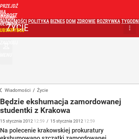
PRZEJDŹ
NA
WPROST
STRONĘ
WIADOMOŚCI
POLITYKA
BIZNES
DOM
ZDROWIE
ROZRYWKA
TYGODN
GŁÓWNĄ
ŻYCIE
UBSKRYBUJ
ZALOGUJ
MENU
Wiadomości
/
Życie
Będzie ekshumacja zamordowanej
studentki z Krakowa
15
stycznia
2012
12:59
/
15
stycznia
2012
12:59
Na polecenie krakowskiej prokuratury
ekshumowano szczątki zamordowanej