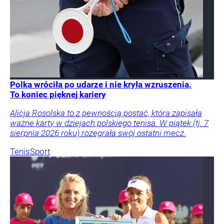
Polka wróciła po udarze i nie kryła wzruszenia.
To koniec pięknej kariery
Alicja Rosolska to z pewnością postać, która zapisała
ważne karty w dziejach polskiego tenisa. W piątek (tj. 7
sierpnia 2026 roku) rozegrała swój ostatni mecz.
Tenis
Sport