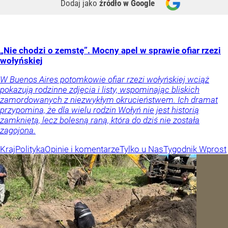
Dodaj jako
źródło w Google
„Nie chodzi o zemstę”. Mocny apel w sprawie ofiar rzezi
wołyńskiej
W Buenos Aires potomkowie ofiar rzezi wołyńskiej wciąż
pokazują rodzinne zdjęcia i listy, wspominając bliskich
zamordowanych z niezwykłym okrucieństwem. Ich dramat
przypomina, że dla wielu rodzin Wołyń nie jest historią
zamkniętą, lecz bolesną raną, która do dziś nie została
zagojona.
Kraj
Polityka
Opinie i komentarze
Tylko u Nas
Tygodnik Wprost