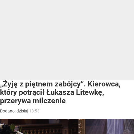
„Żyję z piętnem zabójcy”. Kierowca,
który potrącił Łukasza Litewkę,
przerywa milczenie
Dodano:
dzisiaj
18:53