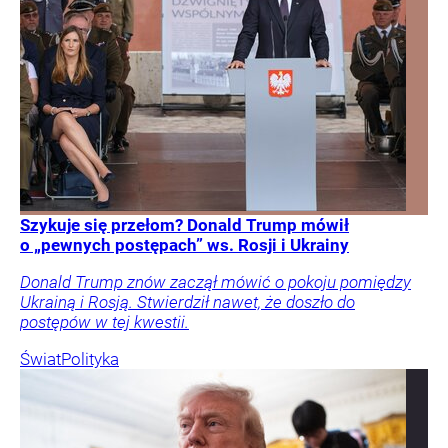
Szykuje się przełom? Donald Trump mówił
o „pewnych postępach” ws. Rosji i Ukrainy
Donald Trump znów zaczął mówić o pokoju pomiędzy
Ukrainą i Rosją. Stwierdził nawet, że doszło do
postępów w tej kwestii.
Świat
Polityka