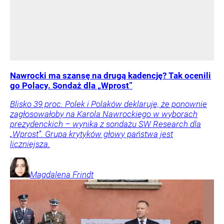
Nawrocki ma szansę na drugą kadencję? Tak ocenili
go Polacy. Sondaż dla „Wprost”
Blisko 39 proc. Polek i Polaków deklaruje, że ponownie
zagłosowałoby na Karola Nawrockiego w wyborach
prezydenckich – wynika z sondażu SW Research dla
„Wprost”. Grupa krytyków głowy państwa jest
liczniejsza.
Magdalena
Frindt