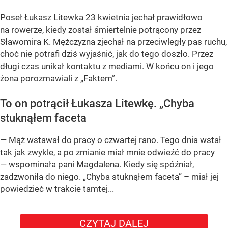
Poseł Łukasz Litewka 23 kwietnia jechał prawidłowo
na rowerze, kiedy został śmiertelnie potrącony przez
Sławomira K. Mężczyzna zjechał na przeciwległy pas ruchu,
choć nie potrafi dziś wyjaśnić, jak do tego doszło. Przez
długi czas unikał kontaktu z mediami. W końcu on i jego
żona porozmawiali z „Faktem”.
To on potrącił Łukasza Litewkę. „Chyba
stuknąłem faceta
— Mąż wstawał do pracy o czwartej rano. Tego dnia wstał
tak jak zwykle, a po zmianie miał mnie odwieźć do pracy
— wspominała pani Magdalena. Kiedy się spóźniał,
zadzwoniła do niego. „Chyba stuknąłem faceta” – miał jej
powiedzieć w trakcie tamtej...
CZYTAJ DALEJ