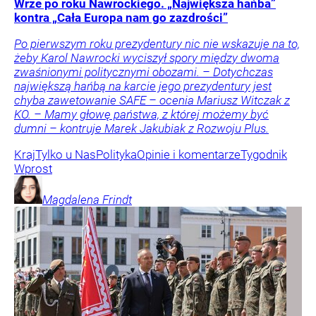
Wrze po roku Nawrockiego. „Największa hańba”
kontra „Cała Europa nam go zazdrości”
Po pierwszym roku prezydentury nic nie wskazuje na to,
żeby Karol Nawrocki wyciszył spory między dwoma
zwaśnionymi politycznymi obozami. – Dotychczas
największą hańbą na karcie jego prezydentury jest
chyba zawetowanie SAFE – ocenia Mariusz Witczak z
KO. – Mamy głowę państwa, z której możemy być
dumni – kontruje Marek Jakubiak z Rozwoju Plus.
Kraj
Tylko u Nas
Polityka
Opinie i komentarze
Tygodnik
Wprost
Magdalena
Frindt