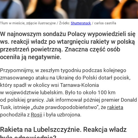
Tłum w mieście, zdjęcie ilustracyjne
/ Źródło:
Shutterstock
/
carlos castilla
W najnowszym sondażu Polacy wypowiedzieli się
ws. reakcji władz po wtargnięciu rakiety w polską
przestrzeń powietrzną. Znaczna część osób
oceniła ją negatywnie.
Przypomnijmy, w zeszłym tygodniu podczas kolejnego
zmasowanego ataku na Ukrainę do Polski dotarł pocisk,
który spadł w okolicy wsi Tarnawa-Kolonia
w województwie lubelskim. Było to około 100 km
od polskiej granicy. Jak informował później premier Donald
Tusk, istnieje
„duże prawdopodobieństwo”
, że
rakieta
pochodziła z
Rosji
i była uzbrojona.
Rakieta na Lubelszczyźnie. Reakcja władz