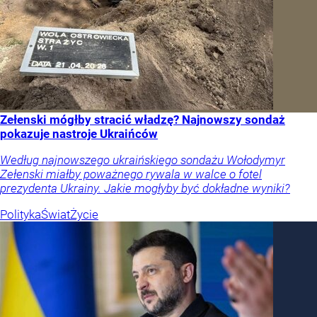
Zełenski mógłby stracić władzę? Najnowszy sondaż
pokazuje nastroje Ukraińców
Według najnowszego ukraińskiego sondażu Wołodymyr
Zełenski miałby poważnego rywala w walce o fotel
prezydenta Ukrainy. Jakie mogłyby być dokładne wyniki?
Polityka
Świat
Życie