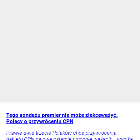
Tego sondażu premier nie może zlekceważyć.
Polacy o przywróceniu CPN
Prawie dwie trzecie Polaków chce przywrócenia
pakietu CPN na dwa ostatnie tygodnie wakacji – wynika