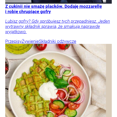
Z cukinii nie smażę placków. Dodaję mozzarellę
i robię chrupiące gofry
Lubisz gofry? Gdy spróbujesz tych przepadniesz. Jeden
wytrawny składnik sprawia, że smakują naprawdę
wyjątkowo.
Przepisy
Żywienie
Składniki odżywcze