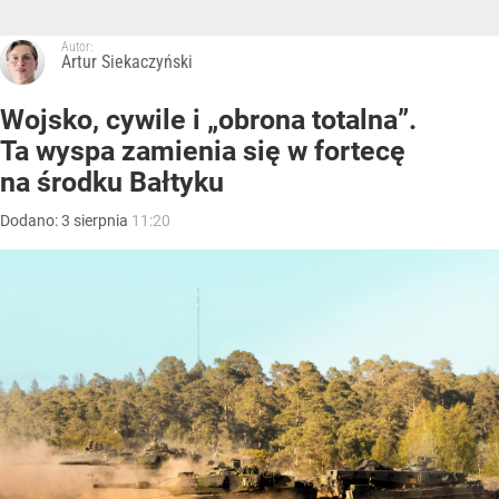
Autor:
Artur Siekaczyński
Wojsko, cywile i „obrona totalna”.
Ta wyspa zamienia się w fortecę
na środku Bałtyku
Dodano:
3
sierpnia
11:20