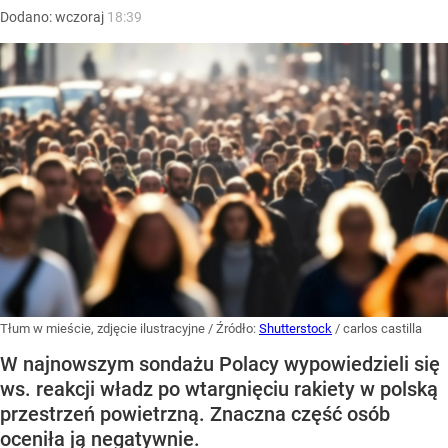
Dodano:
wczoraj
18:39
Tłum w mieście, zdjęcie ilustracyjne
/ Źródło:
Shutterstock
/
carlos castilla
W najnowszym sondażu Polacy wypowiedzieli się
ws. reakcji władz po wtargnięciu rakiety w polską
przestrzeń powietrzną. Znaczna część osób
oceniła ją negatywnie.