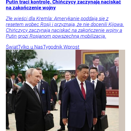
Putin traci kontrolę. Chińczycy zaczynają naciskać
na zakończenie wojny
Złe wieści dla Kremla: Amerykanie poddają się z
resetem wobec Rosji i przyznają, że nie docenili Kijowa.
Chińczycy zaczynają naciskać na zakończenie wojny a
Putin grozi Rosjanom powszechną mobilizacją.
Świat
Tylko u Nas
Tygodnik Wprost