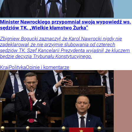
Minister Nawrockiego przypomniał swoją wypowiedź ws.
sędziów TK. „Wielkie kłamstwo Żurka”
Zbigniew Bogucki zaznaczył, że Karol Nawrocki nigdy nie
zadeklarował, że nie przyjmie ślubowania od czterech
sędziów TK. Szef Kancelarii Prezydenta wyjaśnił, że kluczem
będzie decyzja Trybunału Konstytucyjnego.
Kraj
Polityka
Opinie i komentarze