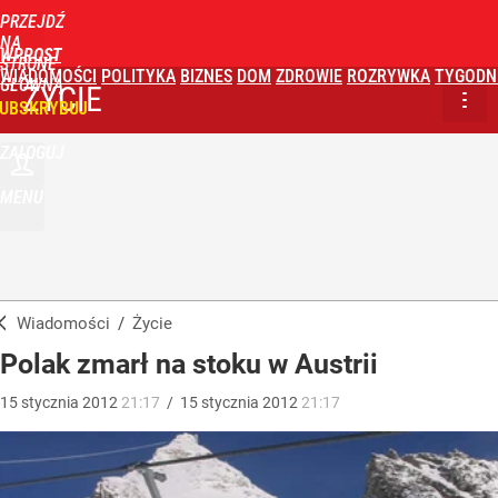
PRZEJDŹ
NA
WPROST
STRONĘ
WIADOMOŚCI
POLITYKA
BIZNES
DOM
ZDROWIE
ROZRYWKA
TYGODN
GŁÓWNĄ
ŻYCIE
UBSKRYBUJ
ZALOGUJ
MENU
Wiadomości
/
Życie
Polak zmarł na stoku w Austrii
15
stycznia
2012
21:17
/
15
stycznia
2012
21:17