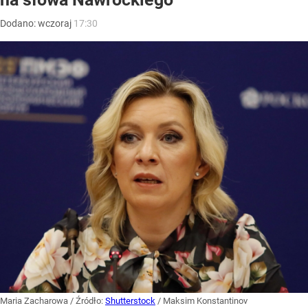
Dodano:
wczoraj
17:30
Maria Zacharowa
/ Źródło:
Shutterstock
/
Maksim Konstantinov