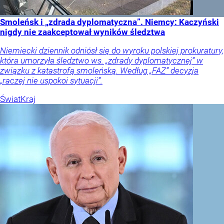
Smoleńsk i „zdrada dyplomatyczna”. Niemcy: Kaczyński
nigdy nie zaakceptował wyników śledztwa
Niemiecki dziennik odniósł się do wyroku polskiej prokuratury,
która umorzyła śledztwo ws. „zdrady dyplomatycznej” w
związku z katastrofą smoleńską. Według „FAZ” decyzja
„raczej nie uspokoi sytuacji”.
Świat
Kraj