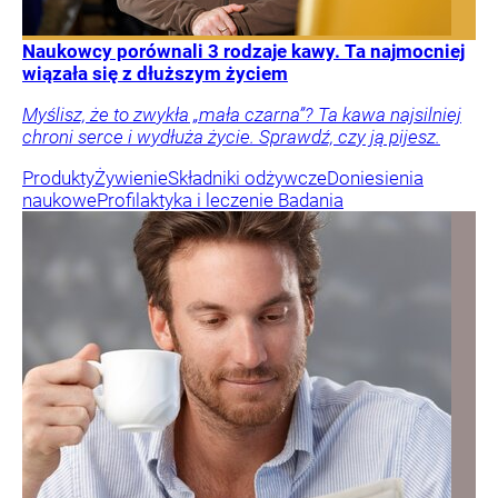
Naukowcy porównali 3 rodzaje kawy. Ta najmocniej
wiązała się z dłuższym życiem
Myślisz, że to zwykła „mała czarna”? Ta kawa najsilniej
chroni serce i wydłuża życie. Sprawdź, czy ją pijesz.
Produkty
Żywienie
Składniki odżywcze
Doniesienia
naukowe
Profilaktyka i leczenie
Badania