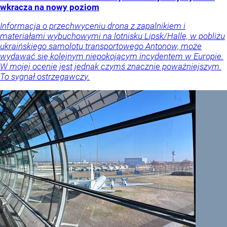
wkracza na nowy poziom
Informacja o przechwyceniu drona z zapalnikiem i
materiałami wybuchowymi na lotnisku Lipsk/Halle, w pobliżu
ukraińskiego samolotu transportowego Antonow, może
wydawać się kolejnym niepokojącym incydentem w Europie.
W mojej ocenie jest jednak czymś znacznie poważniejszym.
To sygnał ostrzegawczy.