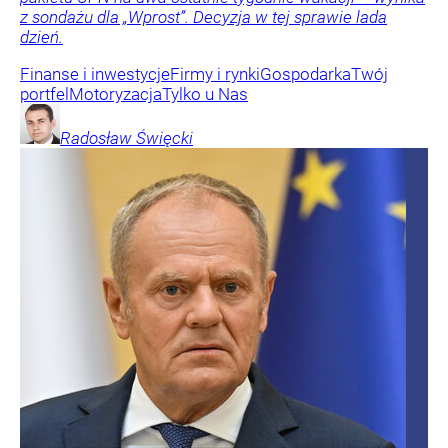
z sondażu dla „Wprost”. Decyzja w tej sprawie lada
dzień.
Finanse i inwestycje
Firmy i rynki
Gospodarka
Twój
portfel
Motoryzacja
Tylko u Nas
Radosław
Święcki