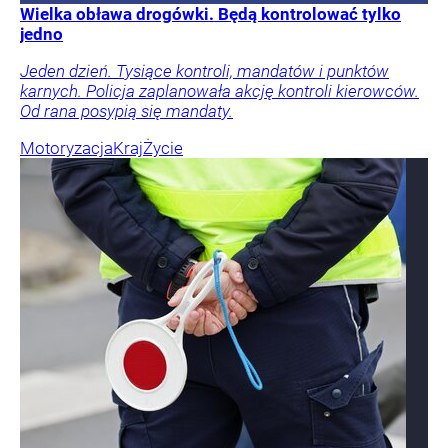
Wielka obława drogówki. Będą kontrolować tylko
jedno
Jeden dzień. Tysiące kontroli, mandatów i punktów
karnych. Policja zaplanowała akcję kontroli kierowców.
Od rana posypią się mandaty.
Motoryzacja
Kraj
Życie