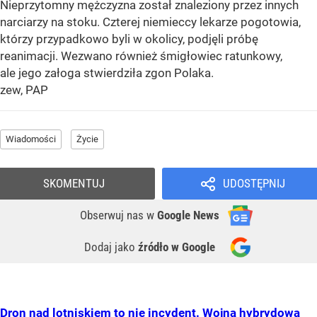
Nieprzytomny mężczyzna został znaleziony przez innych
narciarzy na stoku. Czterej niemieccy lekarze pogotowia,
którzy przypadkowo byli w okolicy, podjęli próbę
reanimacji. Wezwano również śmigłowiec ratunkowy,
ale jego załoga stwierdziła zgon Polaka.
zew, PAP
Wiadomości
Życie
SKOMENTUJ
UDOSTĘPNIJ
Obserwuj nas
w
Google News
Dodaj jako
źródło w Google
Dron nad lotniskiem to nie incydent. Wojna hybrydowa