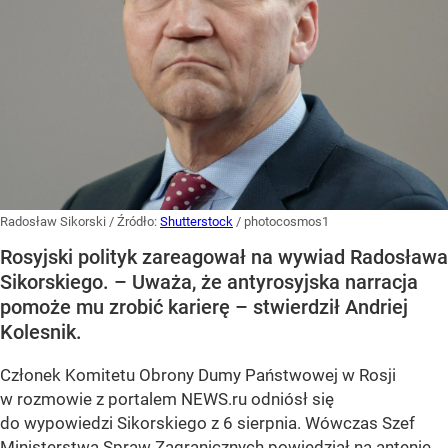
Radosław Sikorski
/ Źródło:
Shutterstock
/
photocosmos1
Rosyjski polityk zareagował na wywiad Radosława
Sikorskiego. – Uważa, że antyrosyjska narracja
pomoże mu zrobić karierę – stwierdził Andriej
Kolesnik.
Członek Komitetu Obrony Dumy Państwowej w Rosji
w rozmowie z portalem NEWS.ru odniósł się
do wypowiedzi Sikorskiego z 6 sierpnia. Wówczas Szef
Ministerstwa Spraw Zagranicznych powiedział na antenie