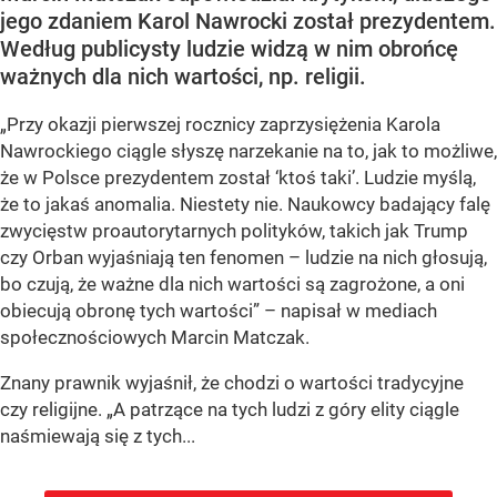
jego zdaniem Karol Nawrocki został prezydentem.
Według publicysty ludzie widzą w nim obrońcę
ważnych dla nich wartości, np. religii.
„Przy okazji pierwszej rocznicy zaprzysiężenia Karola
Nawrockiego ciągle słyszę narzekanie na to, jak to możliwe,
że w Polsce prezydentem został ‘ktoś taki’. Ludzie myślą,
że to jakaś anomalia. Niestety nie. Naukowcy badający falę
zwycięstw proautorytarnych polityków, takich jak Trump
czy Orban wyjaśniają ten fenomen – ludzie na nich głosują,
bo czują, że ważne dla nich wartości są zagrożone, a oni
obiecują obronę tych wartości” – napisał w mediach
społecznościowych Marcin Matczak.
Znany prawnik wyjaśnił, że chodzi o wartości tradycyjne
czy religijne. „A patrzące na tych ludzi z góry elity ciągle
naśmiewają się z tych...