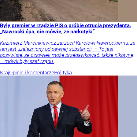
Były premier w rządzie PiS o próbie otrucia prezydenta.
„Nawrocki ćpa, nie mówię, że narkotyki”
Kazimierz Marcinkiewicz zarzucił Karolowi Nawrockiemu, że
ten jest uzależniony od pewnej substancji. – To jest
oczywiste, że człowiek może przedawkować, także nikotynę
– mówił były szef rządu.
Kraj
Opinie i komentarze
Polityka