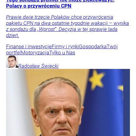
Polacy o przywróceniu CPN
Prawie dwie trzecie Polaków chce przywrócenia
pakietu CPN na dwa ostatnie tygodnie wakacji – wynika
z sondażu dla „Wprost”. Decyzja w tej sprawie lada
dzień.
Finanse i inwestycje
Firmy i rynki
Gospodarka
Twój
portfel
Motoryzacja
Tylko u Nas
Radosław
Święcki