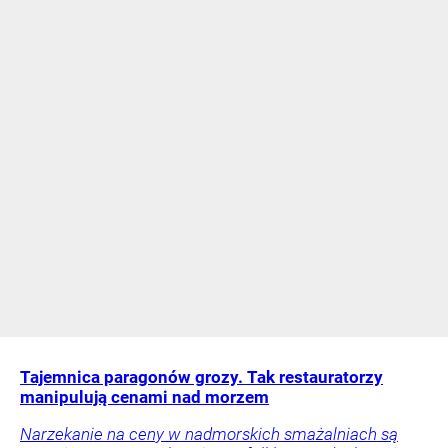
Tajemnica paragonów grozy. Tak restauratorzy
manipulują cenami nad morzem
Narzekanie na ceny w nadmorskich smażalniach są