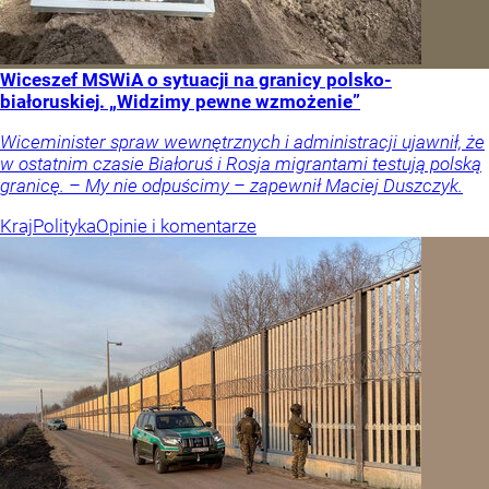
Wiceszef MSWiA o sytuacji na granicy polsko-
białoruskiej. „Widzimy pewne wzmożenie”
Wiceminister spraw wewnętrznych i administracji ujawnił, że
w ostatnim czasie Białoruś i Rosja migrantami testują polską
granicę. – My nie odpuścimy – zapewnił Maciej Duszczyk.
Kraj
Polityka
Opinie i komentarze