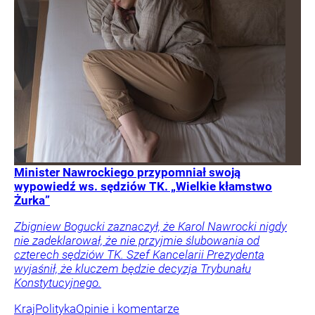
Minister Nawrockiego przypomniał swoją
wypowiedź ws. sędziów TK. „Wielkie kłamstwo
Żurka”
Zbigniew Bogucki zaznaczył, że Karol Nawrocki nigdy
nie zadeklarował, że nie przyjmie ślubowania od
czterech sędziów TK. Szef Kancelarii Prezydenta
wyjaśnił, że kluczem będzie decyzja Trybunału
Konstytucyjnego.
Kraj
Polityka
Opinie i komentarze