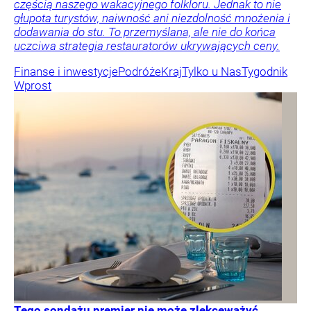
częścią naszego wakacyjnego folkloru. Jednak to nie
głupota turystów, naiwność ani niezdolność mnożenia i
dodawania do stu. To przemyślana, ale nie do końca
uczciwa strategia restauratorów ukrywających ceny.
Finanse i inwestycje
Podróże
Kraj
Tylko u Nas
Tygodnik
Wprost
Tego sondażu premier nie może zlekceważyć.