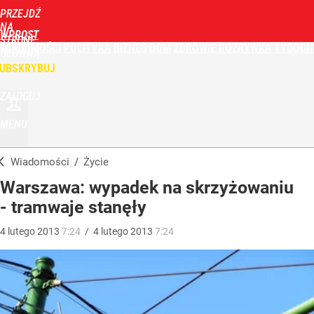
PRZEJDŹ
NA
WPROST
STRONĘ
WIADOMOŚCI
POLITYKA
BIZNES
DOM
ZDROWIE
ROZRYWKA
TYGODN
GŁÓWNĄ
UBSKRYBUJ
ZALOGUJ
MENU
Wiadomości
/
Życie
Warszawa: wypadek na skrzyżowaniu
- tramwaje stanęły
4
lutego
2013
7:24
/
4
lutego
2013
7:24