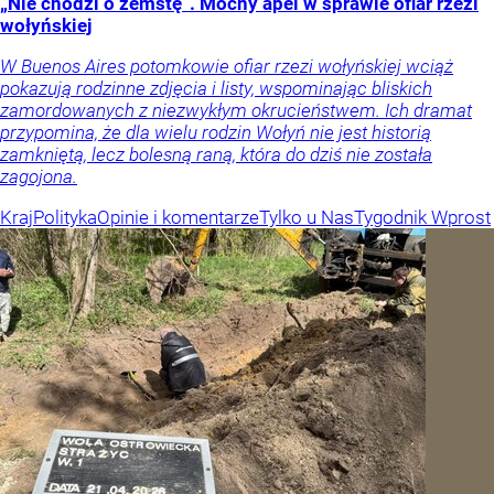
„Nie chodzi o zemstę”. Mocny apel w sprawie ofiar rzezi
wołyńskiej
W Buenos Aires potomkowie ofiar rzezi wołyńskiej wciąż
pokazują rodzinne zdjęcia i listy, wspominając bliskich
zamordowanych z niezwykłym okrucieństwem. Ich dramat
przypomina, że dla wielu rodzin Wołyń nie jest historią
zamkniętą, lecz bolesną raną, która do dziś nie została
zagojona.
Kraj
Polityka
Opinie i komentarze
Tylko u Nas
Tygodnik Wprost