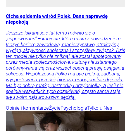
Cicha epidemia wśród Polek. Dane naprawdę
niepokoją
Jeszcze kilkanaście lat temu mówiło się o
„superwoman” – kobiecie, która miała z powodzeniem
łączyć karierę zawodową, macierzyństwo, atrakcyjny
wygląd, aktywność społeczną i szczęśliwy związek. Dziś
ten model nie tylko nie zniknął, ale został spotęgowany
przez media społecznościowe, kulturę nieustannego
porównywania się oraz wszechobecną presję osiągania
sukcesu. Współczesna Polka ma być piękna, zadbana,
wysportowana, przedsiębiorcza, emocjonalnie dojrzała.
Ma być dobrą matką, partnerką i przyjaciółką. A jeśli nie
spełnia wszystkich tych oczekiwań, często sama staje
się swoim najsurowszym sędzią.
Opinie i komentarze
Życie
Psychologia
Tylko u Nas