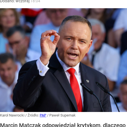
Dodano:
wczoraj
18:04
Karol Nawrocki
/ Źródło:
PAP
/
Paweł Supernak
Marcin Matczak odpowiedział krytykom, dlaczego