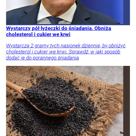
Wystarczy pół łyżeczki do śniadania. Obniża
cholesterol i cukier we krwi
Wystarczą 2 gramy tych nasionek dziennie, by obniżyć
cholesterol i cukier we krwi. Sprawdź, w jaki sposób
dodać je do porannego śniadania