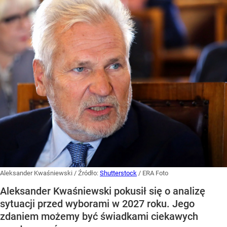
Aleksander Kwaśniewski
/ Źródło:
Shutterstock
/
ERA Foto
Aleksander Kwaśniewski pokusił się o analizę
sytuacji przed wyborami w 2027 roku. Jego
zdaniem możemy być świadkami ciekawych