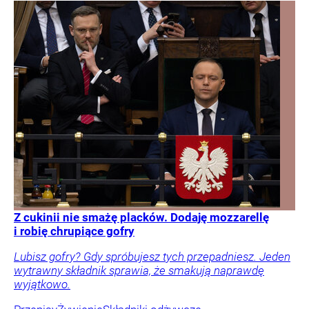
Z cukinii nie smażę placków. Dodaję mozzarellę
i robię chrupiące gofry
Lubisz gofry? Gdy spróbujesz tych przepadniesz. Jeden
wytrawny składnik sprawia, że smakują naprawdę
wyjątkowo.