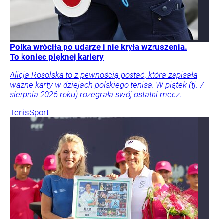
Polka wróciła po udarze i nie kryła wzruszenia.
To koniec pięknej kariery
Alicja Rosolska to z pewnością postać, która zapisała
ważne karty w dziejach polskiego tenisa. W piątek (tj. 7
sierpnia 2026 roku) rozegrała swój ostatni mecz.
Tenis
Sport