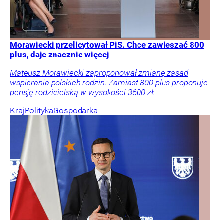
Morawiecki przelicytował PiS. Chce zawieszać 800
plus, daje znacznie więcej
Mateusz Morawiecki zaproponował zmianę zasad
wspierania polskich rodzin. Zamiast 800 plus proponuje
pensję rodzicielską w wysokości 3600 zł.
Kraj
Polityka
Gospodarka