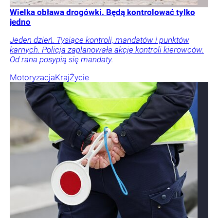
Wielka obława drogówki. Będą kontrolować tylko
jedno
Jeden dzień. Tysiące kontroli, mandatów i punktów
karnych. Policja zaplanowała akcję kontroli kierowców.
Od rana posypią się mandaty.
Motoryzacja
Kraj
Życie