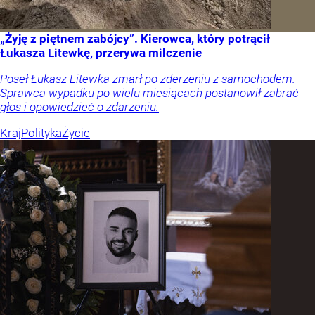
„Żyję z piętnem zabójcy”. Kierowca, który potrącił
Łukasza Litewkę, przerywa milczenie
Poseł Łukasz Litewka zmarł po zderzeniu z samochodem.
Sprawca wypadku po wielu miesiącach postanowił zabrać
głos i opowiedzieć o zdarzeniu.
Kraj
Polityka
Życie