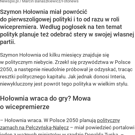
Newspix.pl
/
Marcin Banaszkiewicz/Fotonews
Szymon Hołownia miał powrócić
do pierwszoligowej polityki i to od razu w roli
wicepremiera. Według pogłosek na ten temat
polityk planuje też odebrać stery w swojej własnej
partii.
Szymon Hołownia od kilku miesięcy znajduje się
w politycznym niebycie. Zrzekł się przywództwa w Polsce
2050, a następnie nieudolnie próbował je odzyskać, tracąc
resztki politycznego kapitału. Jak jednak donosi Interia,
niewykluczony jest powrót tego polityka w wielkim stylu.
Hołownia wraca do gry? Mowa
o wicepremierze
– Hołownia wraca. W Polsce 2050 planują
polityczny
zamach na Pełczyńską-Nałęcz
– miał powiedzieć portalowi
jeden z ważnych ministrów w rządzie Donalda Tuska. –