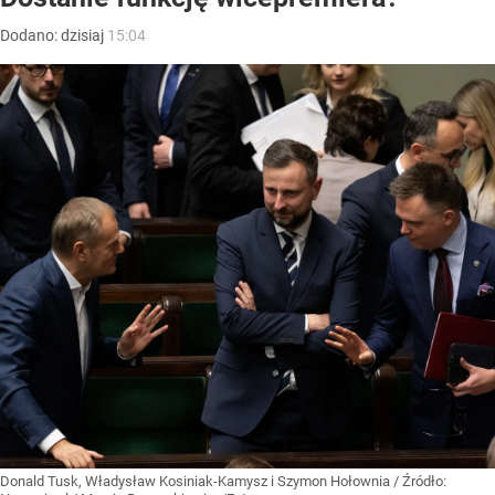
Dodano:
dzisiaj
15:04
Donald Tusk, Władysław Kosiniak-Kamysz i Szymon Hołownia
/ Źródło: