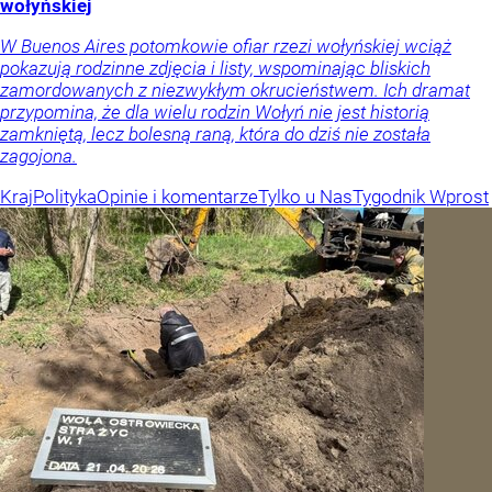
wołyńskiej
W Buenos Aires potomkowie ofiar rzezi wołyńskiej wciąż
pokazują rodzinne zdjęcia i listy, wspominając bliskich
zamordowanych z niezwykłym okrucieństwem. Ich dramat
przypomina, że dla wielu rodzin Wołyń nie jest historią
zamkniętą, lecz bolesną raną, która do dziś nie została
zagojona.
Kraj
Polityka
Opinie i komentarze
Tylko u Nas
Tygodnik Wprost