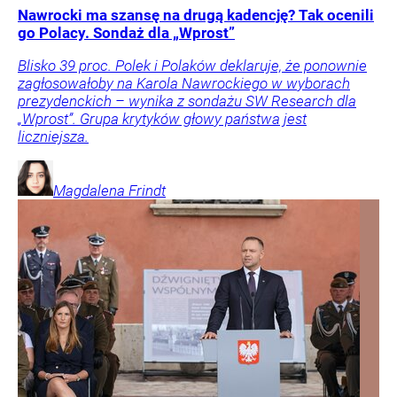
Nawrocki ma szansę na drugą kadencję? Tak ocenili
go Polacy. Sondaż dla „Wprost”
Blisko 39 proc. Polek i Polaków deklaruje, że ponownie
zagłosowałoby na Karola Nawrockiego w wyborach
prezydenckich – wynika z sondażu SW Research dla
„Wprost”. Grupa krytyków głowy państwa jest
liczniejsza.
Magdalena
Frindt