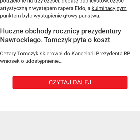
podzielone na trzy części: debatę publicystów, część
artystyczną z występem rapera Eldo, a
kulminacyjnym
punktem było wystąpienie głowy państwa
.
Huczne obchody rocznicy prezydentury
Nawrockiego. Tomczyk pyta o koszt
Cezary Tomczyk skierował do Kancelarii Prezydenta RP
wniosek o udostępnienie...
CZYTAJ DALEJ