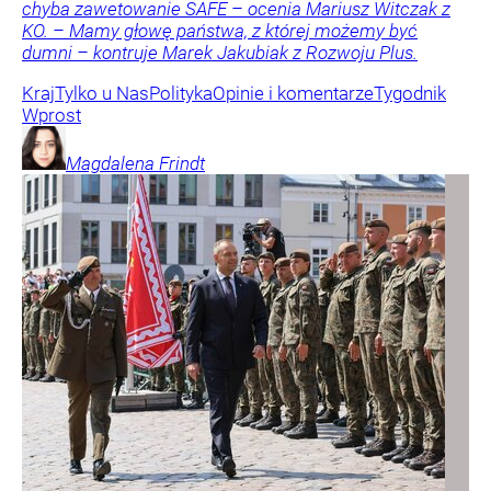
chyba zawetowanie SAFE – ocenia Mariusz Witczak z
KO. – Mamy głowę państwa, z której możemy być
dumni – kontruje Marek Jakubiak z Rozwoju Plus.
Kraj
Tylko u Nas
Polityka
Opinie i komentarze
Tygodnik
Wprost
Magdalena
Frindt