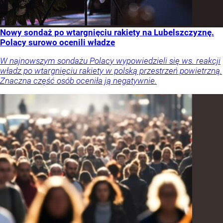
Nowy sondaż po wtargnięciu rakiety na Lubelszczyznę.
Polacy surowo ocenili władze
W najnowszym sondażu Polacy wypowiedzieli się ws. reakcji
władz po wtargnięciu rakiety w polską przestrzeń powietrzną.
Znaczna część osób oceniła ją negatywnie.