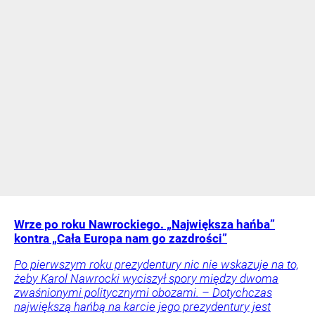
Wrze po roku Nawrockiego. „Największa hańba”
kontra „Cała Europa nam go zazdrości”
Po pierwszym roku prezydentury nic nie wskazuje na to,
żeby Karol Nawrocki wyciszył spory między dwoma
zwaśnionymi politycznymi obozami. – Dotychczas
największą hańbą na karcie jego prezydentury jest