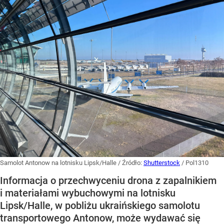
Samolot Antonow na lotnisku Lipsk/Halle
/ Źródło:
Shutterstock
/
Pol1310
Informacja o przechwyceniu drona z zapalnikiem
i materiałami wybuchowymi na lotnisku
Lipsk/Halle, w pobliżu ukraińskiego samolotu
transportowego Antonow, może wydawać się