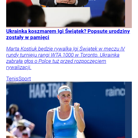
Ukrainka koszmarem Igi Świątek? Popsute urodziny
zostały w pamięci
Marta Kostiuk będzie rywalką Igi Świątek w meczu IV
rundy turnieju rangi WTA 1000 w Toronto. Ukrainka
zabrała głos o Polce tuż przed rozpoczęciem
rywalizacji.
Tenis
Sport