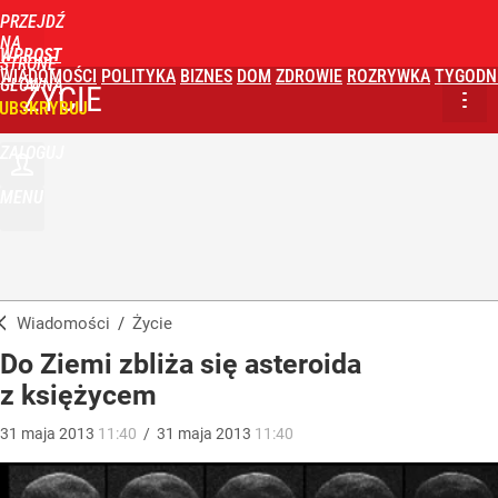
PRZEJDŹ
NA
WPROST
STRONĘ
WIADOMOŚCI
POLITYKA
BIZNES
DOM
ZDROWIE
ROZRYWKA
TYGODN
GŁÓWNĄ
ŻYCIE
UBSKRYBUJ
ZALOGUJ
MENU
Wiadomości
/
Życie
Do Ziemi zbliża się asteroida
z księżycem
31
maja
2013
11:40
/
31
maja
2013
11:40