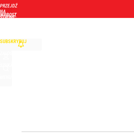
PRZEJDŹ
Udostępnij
0
Skomentuj
NA
WPROST
STRONĘ
GŁÓWNĄ
WIADOMOŚCI
POLITYKA
BIZNES
DOM
ZDROWIE
ROZRYWKA
TYGOD
Smoleńsk i „zdrada dyplomatyczna”. Niemcy: Kacz
SUBSKRYBUJ
dodaj
ZALOGUJ
Narzekają na Nawrockiego „jak ktoś taki został 
SZUKAJ
MENU
3
„Nie chodzi o zemstę”. Mocny apel w sprawie ofiar 
dodaj