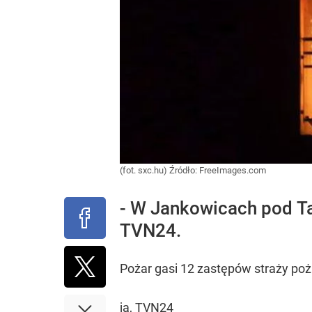
(fot. sxc.hu)
Źródło:
FreeImages.com
- W Jankowicach pod Ta
TVN24.
Pożar gasi 12 zastępów straży poż
ja, TVN24