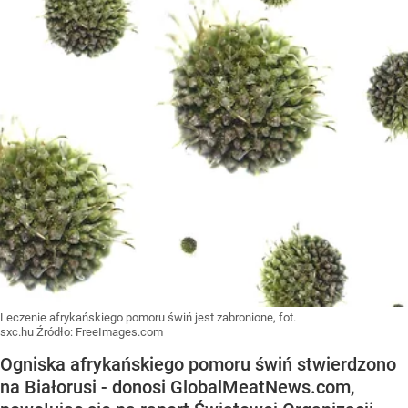
Leczenie afrykańskiego pomoru świń jest zabronione, fot.
sxc.hu
Źródło:
FreeImages.com
Ogniska afrykańskiego pomoru świń stwierdzono
na Białorusi - donosi GlobalMeatNews.com,