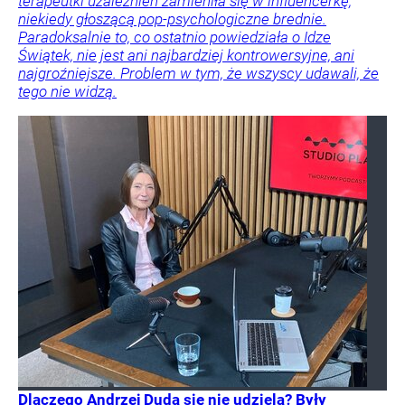
terapeutki uzależnień zamieniła się w influencerkę,
niekiedy głoszącą pop-psychologiczne brednie.
Paradoksalnie to, co ostatnio powiedziała o Idze
Świątek, nie jest ani najbardziej kontrowersyjne, ani
najgroźniejsze. Problem w tym, że wszyscy udawali, że
tego nie widzą.
Dlaczego Andrzej Duda się nie udziela? Były