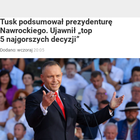
Tusk podsumował prezydenturę
Nawrockiego. Ujawnił „top
5 najgorszych decyzji”
Dodano:
wczoraj
20:05