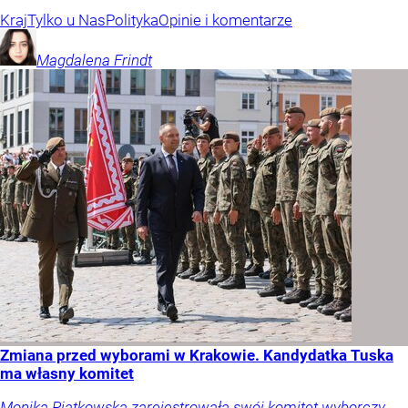
Kraj
Tylko u Nas
Polityka
Opinie i komentarze
Magdalena
Frindt
Zmiana przed wyborami w Krakowie. Kandydatka Tuska
ma własny komitet
Monika Piątkowska zarejestrowała swój komitet wyborczy.