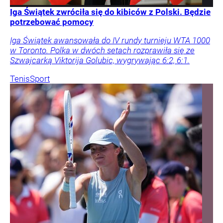
Iga Świątek zwróciła się do kibiców z Polski. Będzie
potrzebować pomocy
Iga Świątek awansowała do IV rundy turnieju WTA 1000
w Toronto. Polka w dwóch setach rozprawiła się ze
Szwajcarką Viktorija Golubic, wygrywając 6:2, 6:1.
Tenis
Sport