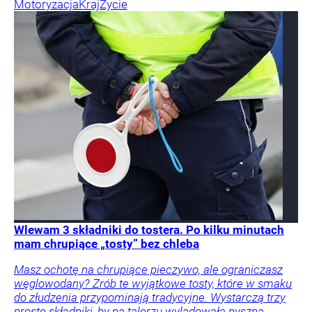
Motoryzacja
Kraj
Życie
Wlewam 3 składniki do tostera. Po kilku minutach
mam chrupiące „tosty” bez chleba
Masz ochotę na chrupiące pieczywo, ale ograniczasz
węglowodany? Zrób te wyjątkowe tosty, które w smaku
do złudzenia przypominają tradycyjne. Wystarczą trzy
proste składniki, by na talerzu wylądowała pyszna,