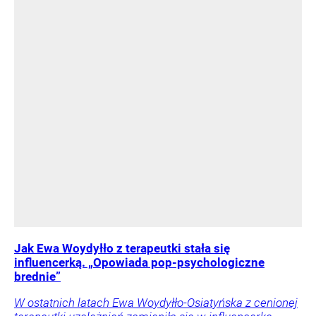
Jak Ewa Woydyłło z terapeutki stała się
influencerką. „Opowiada pop-psychologiczne
brednie”
W ostatnich latach Ewa Woydyłło-Osiatyńska z cenionej