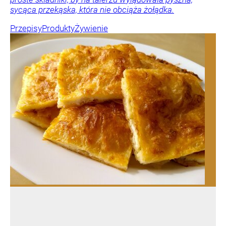
sycąca przekąska, która nie obciąża żołądka.
Przepisy
Produkty
Żywienie