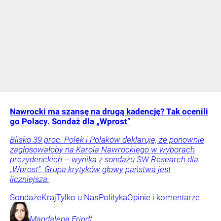
Nawrocki ma szansę na drugą kadencję? Tak ocenili
go Polacy. Sondaż dla „Wprost”
Blisko 39 proc. Polek i Polaków deklaruje, że ponownie
zagłosowałoby na Karola Nawrockiego w wyborach
prezydenckich – wynika z sondażu SW Research dla
„Wprost”. Grupa krytyków głowy państwa jest
liczniejsza.
Sondaże
Kraj
Tylko u Nas
Polityka
Opinie i komentarze
Magdalena
Frindt