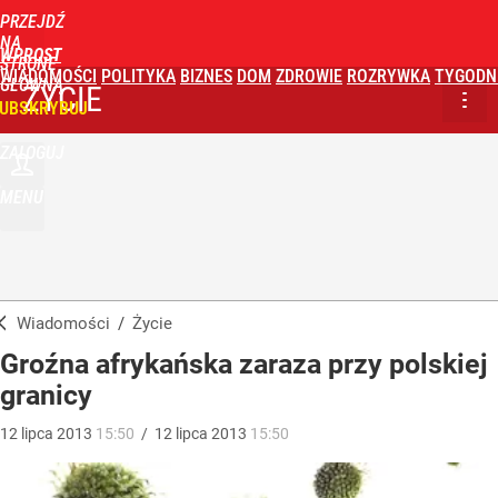
PRZEJDŹ
NA
WPROST
STRONĘ
WIADOMOŚCI
POLITYKA
BIZNES
DOM
ZDROWIE
ROZRYWKA
TYGODN
GŁÓWNĄ
ŻYCIE
UBSKRYBUJ
ZALOGUJ
MENU
Wiadomości
/
Życie
Groźna afrykańska zaraza przy polskiej
granicy
12
lipca
2013
15:50
/
12
lipca
2013
15:50