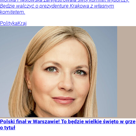
Będzie walczyć o prezydenturę Krakowa z własnym
komitetem.
Polityka
Kraj
Polski finał w Warszawie! To będzie wielkie święto w grze
o tytuł