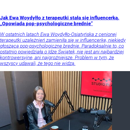
Jak Ewa Woydyłło z terapeutki stała się influencerką.
„Opowiada pop-psychologiczne brednie”
W ostatnich latach Ewa Woydyłło-Osiatyńska z cenionej
terapeutki uzależnień zamieniła się w influencerkę, niekiedy
głoszącą pop-psychologiczne brednie. Paradoksalnie to, co
ostatnio powiedziała o Idze Świątek, nie jest ani najbardziej
kontrowersyjne, ani najgroźniejsze. Problem w tym, że
wszyscy udawali, że tego nie widzą.