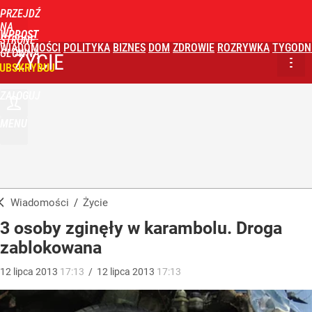
PRZEJDŹ
NA
WPROST
STRONĘ
WIADOMOŚCI
POLITYKA
BIZNES
DOM
ZDROWIE
ROZRYWKA
TYGODN
GŁÓWNĄ
ŻYCIE
UBSKRYBUJ
ZALOGUJ
MENU
Wiadomości
/
Życie
3 osoby zginęły w karambolu. Droga
zablokowana
12
lipca
2013
17:13
/
12
lipca
2013
17:13