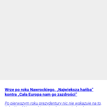
Wrze po roku Nawrockiego. „Największa hańba”
kontra „Cała Europa nam go zazdrości”
Po pierwszym roku prezydentury nic nie wskazuje na to,