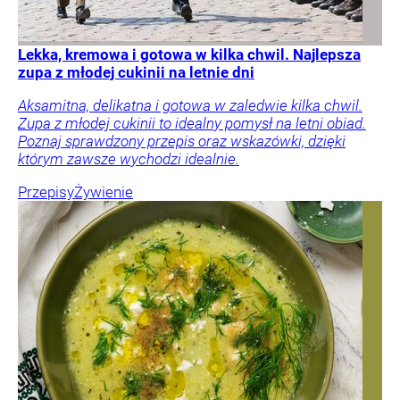
Lekka, kremowa i gotowa w kilka chwil. Najlepsza
zupa z młodej cukinii na letnie dni
Aksamitna, delikatna i gotowa w zaledwie kilka chwil.
Zupa z młodej cukinii to idealny pomysł na letni obiad.
Poznaj sprawdzony przepis oraz wskazówki, dzięki
którym zawsze wychodzi idealnie.
Przepisy
Żywienie