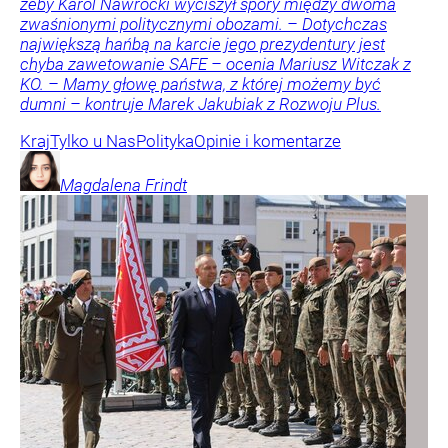
żeby Karol Nawrocki wyciszył spory między dwoma
zwaśnionymi politycznymi obozami. – Dotychczas
największą hańbą na karcie jego prezydentury jest
chyba zawetowanie SAFE – ocenia Mariusz Witczak z
KO. – Mamy głowę państwa, z której możemy być
dumni – kontruje Marek Jakubiak z Rozwoju Plus.
Kraj
Tylko u Nas
Polityka
Opinie i komentarze
Magdalena
Frindt