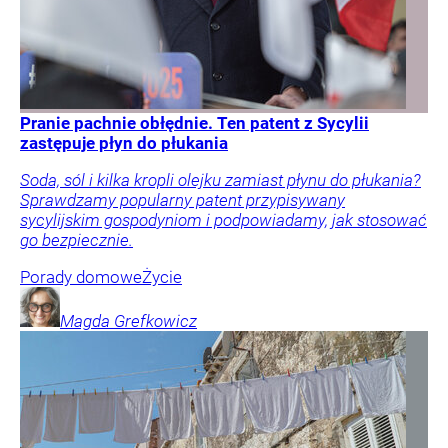
Pranie pachnie obłędnie. Ten patent z Sycylii
zastępuje płyn do płukania
Soda, sól i kilka kropli olejku zamiast płynu do płukania?
Sprawdzamy popularny patent przypisywany
sycylijskim gospodyniom i podpowiadamy, jak stosować
go bezpiecznie.
Porady domowe
Życie
Magda
Grefkowicz