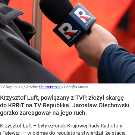
TV Republika
/ Źródło:
Shutterstock
/
Longfin Media
Krzysztof Luft, powiązany z TVP, złożył skargę
do KRRiT na TV Republika. Jarosław Olechowski
gorzko zareagował na jego ruch.
Krzysztof Luft – były członek Krajowej Rady Radiofonii
i Telewizji – w piśmie do regulatora stwierdził, że stacja