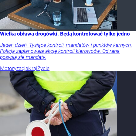
Wielka obława drogówki. Będą kontrolować tylko jedno
Jeden dzień. Tysiące kontroli, mandatów i punktów karnych.
Policja zaplanowała akcję kontroli kierowców. Od rana
posypią się mandaty.
Motoryzacja
Kraj
Życie