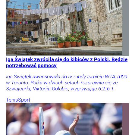
Iga Świątek zwróciła się do kibiców z Polski. Będzie
potrzebować pomocy
Iga Świątek awansowała do IV rundy turnieju WTA 1000
w Toronto. Polka w dwóch setach rozprawiła się ze
Szwajcarką Viktorija Golubic, wygrywając 6:2, 6:1.
Tenis
Sport