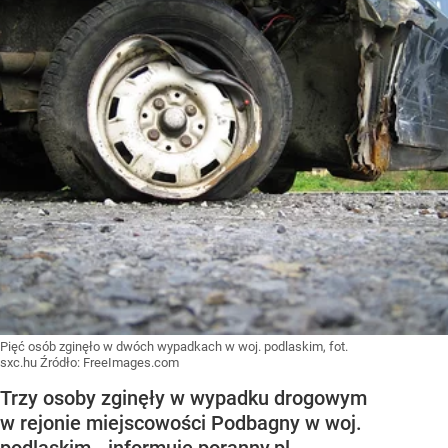
Pięć osób zginęło w dwóch wypadkach w woj. podlaskim, fot.
sxc.hu
Źródło:
FreeImages.com
Trzy osoby zginęły w wypadku drogowym
w rejonie miejscowości Podbagny w woj.