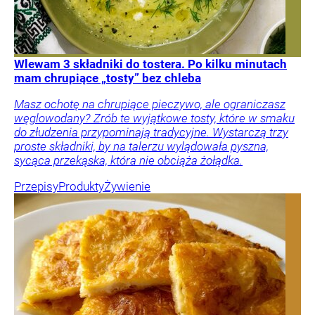
Wlewam 3 składniki do tostera. Po kilku minutach
mam chrupiące „tosty” bez chleba
Masz ochotę na chrupiące pieczywo, ale ograniczasz
węglowodany? Zrób te wyjątkowe tosty, które w smaku
do złudzenia przypominają tradycyjne. Wystarczą trzy
proste składniki, by na talerzu wylądowała pyszna,
sycąca przekąska, która nie obciąża żołądka.
Przepisy
Produkty
Żywienie