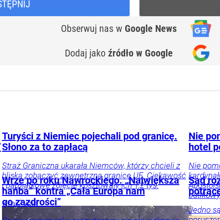
STĘPNIJ
Obserwuj nas
w
Google News
Dodaj jako
źródło w Google
Turyści z Niemiec pojechali pod granicę.
Nie po
”
Słono za to zapłacą
hotel 
Straż Graniczna ukarała Niemców, którzy chcieli z
Nie pomo
bliska zobaczyć zewnętrzną granicę UE. Ciekawość
kardynał
Wrze po roku Nawrockiego. „Największa
Sąd roz
i pamiątkowe zdjęcie kosztowały ich 1,2 tys.
Apostols
hańba” kontra „Cała Europa nam
potrąc
butikowy
go zazdrości”
Kraj
Życie
Jedno s
poruszen