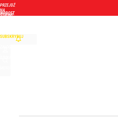
PRZEJDŹ
Udostępnij
1
Skomentuj
NA
WPROST
STRONĘ
GŁÓWNĄ
WIADOMOŚCI
POLITYKA
BIZNES
DOM
ZDROWIE
ROZRYWKA
TYGOD
Turyści z Niemiec pojechali pod granicę. Słono za 
SUBSKRYBUJ
dodaj
ZALOGUJ
Nawrocki ma szansę na drugą kadencję? Tak ocenil
SZUKAJ
MENU
1
Prawdziwa wartość różnorodności
dodaj