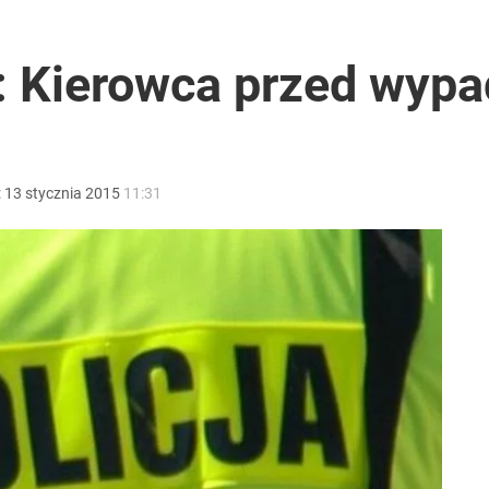
lnej kolekcji kapsułowej
 Kierowca przed wypa
ntra „Cała Europa nam go zazdrości”
:
13
stycznia
2015
11:31
2030 roku?