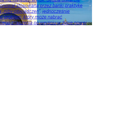
onował stosowaną przez banki praktykę
a „niby-oświadczeń”, jednocześnie
c problem, który może nabrać
nego znaczenia po wejściu w życie nowej
rankowej. Stawką są nie tylko zasady
 ale także tysiące złotych kosztów.