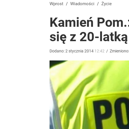
Vistula x LOT: Elegancja w podróży. Premiera wspó
Wprost
/
Wiadomości
/
Życie
Kamień Pom.:
dodaj
się z 20-latką
Wrze po roku Nawrockiego. „Największa hańba” ko
Dodano:
2
stycznia
2014
12:42
/
Zmieniono
14
Farmacja: wzrost pod presją. co czeka branżę do 
dodaj