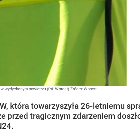
le w wydychanym powietrzu (fot. Wprost)
Źródło:
Wprost
W, która towarzyszyła 26-letniemu s
e przed tragicznym zdarzeniem doszło
N24.