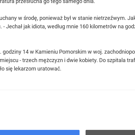
ratura przesłucha go tego samego dnia.
uchany w środę, ponieważ był w stanie nietrzeźwym. Ja
 - Jechał jak idiota, według mnie 160 kilometrów na g
. godziny 14 w Kamieniu Pomorskim w woj. zachodniopo
iejscu - trzech mężczyzn i dwie kobiety. Do szpitala trafiła
ało się lekarzom uratować.