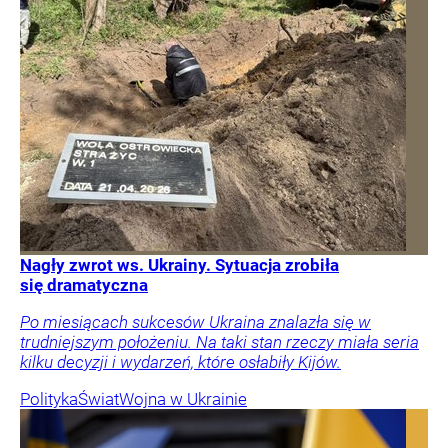
Nagły zwrot ws. Ukrainy. Sytuacja zrobiła
się dramatyczna
Po miesiącach sukcesów Ukraina znalazła się w
trudniejszym położeniu. Na taki stan rzeczy miała seria
kilku decyzji i wydarzeń, które osłabiły Kijów.
Polityka
Świat
Wojna w Ukrainie