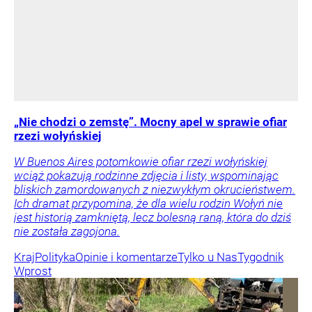
„Nie chodzi o zemstę”. Mocny apel w sprawie ofiar
rzezi wołyńskiej
W Buenos Aires potomkowie ofiar rzezi wołyńskiej
wciąż pokazują rodzinne zdjęcia i listy, wspominając
bliskich zamordowanych z niezwykłym okrucieństwem.
Ich dramat przypomina, że dla wielu rodzin Wołyń nie
jest historią zamkniętą, lecz bolesną raną, która do dziś
nie została zagojona.
Kraj
Polityka
Opinie i komentarze
Tylko u Nas
Tygodnik
Wprost