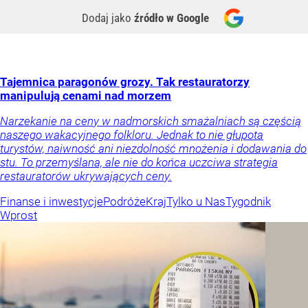
Dodaj jako
źródło w Google
Tajemnica paragonów grozy. Tak restauratorzy
manipulują cenami nad morzem
Narzekanie na ceny w nadmorskich smażalniach są częścią
naszego wakacyjnego folkloru. Jednak to nie głupota
turystów, naiwność ani niezdolność mnożenia i dodawania do
stu. To przemyślana, ale nie do końca uczciwa strategia
restauratorów ukrywających ceny.
Finanse i inwestycje
Podróże
Kraj
Tylko u Nas
Tygodnik
Wprost