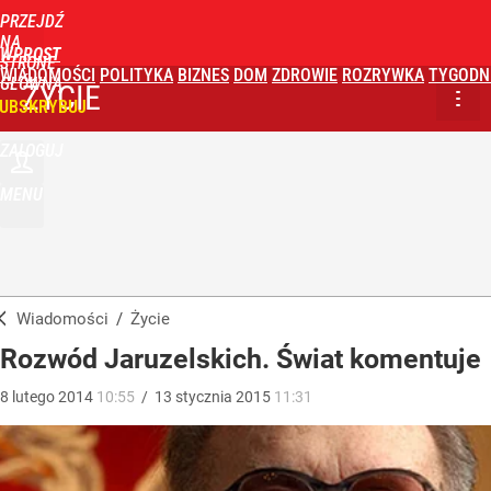
PRZEJDŹ
NA
WPROST
STRONĘ
WIADOMOŚCI
POLITYKA
BIZNES
DOM
ZDROWIE
ROZRYWKA
TYGODN
GŁÓWNĄ
ŻYCIE
UBSKRYBUJ
ZALOGUJ
MENU
Wiadomości
/
Życie
Rozwód Jaruzelskich. Świat komentuje
8
lutego
2014
10:55
/
13
stycznia
2015
11:31