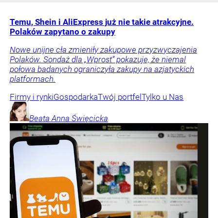
Temu, Shein i AliExpress już nie takie atrakcyjne.
Polaków zapytano o zakupy
Nowe unijne cła zmieniły zakupowe przyzwyczajenia
Polaków. Sondaż dla „Wprost” pokazuje, że niemal
połowa badanych ograniczyła zakupy na azjatyckich
platformach.
Firmy i rynki
Gospodarka
Twój portfel
Tylko u Nas
Beata Anna
Święcicka