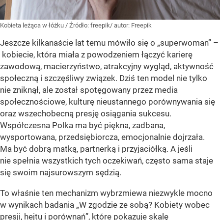
Kobieta leżąca w łóżku
/ Źródło:
freepik/ autor: Freepik
Jeszcze kilkanaście lat temu mówiło się o „superwoman” –
kobiecie, która miała z powodzeniem łączyć karierę
zawodową, macierzyństwo, atrakcyjny wygląd, aktywność
społeczną i szczęśliwy związek. Dziś ten model nie tylko
nie zniknął, ale został spotęgowany przez media
społecznościowe, kulturę nieustannego porównywania się
oraz wszechobecną presję osiągania sukcesu.
Współczesna Polka ma być piękna, zadbana,
wysportowana, przedsiębiorcza, emocjonalnie dojrzała.
Ma być dobrą matką, partnerką i przyjaciółką. A jeśli
nie spełnia wszystkich tych oczekiwań, często sama staje
się swoim najsurowszym sędzią.
To właśnie ten mechanizm wybrzmiewa niezwykle mocno
w wynikach badania „W zgodzie ze sobą? Kobiety wobec
presji, hejtu i porównań”, które pokazuje skalę