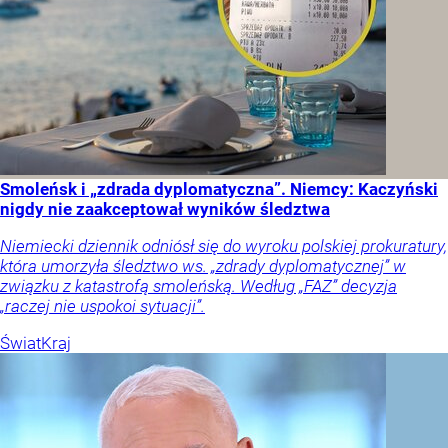
Smoleńsk i „zdrada dyplomatyczna”. Niemcy: Kaczyński
nigdy nie zaakceptował wyników śledztwa
Niemiecki dziennik odniósł się do wyroku polskiej prokuratury,
która umorzyła śledztwo ws. „zdrady dyplomatycznej” w
związku z katastrofą smoleńską. Według „FAZ” decyzja
„raczej nie uspokoi sytuacji”.
Świat
Kraj