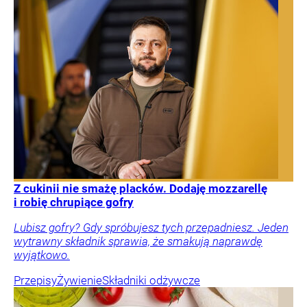
Z cukinii nie smażę placków. Dodaję mozzarellę
i robię chrupiące gofry
Lubisz gofry? Gdy spróbujesz tych przepadniesz. Jeden
wytrawny składnik sprawia, że smakują naprawdę
wyjątkowo.
Przepisy
Żywienie
Składniki odżywcze