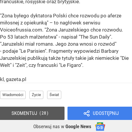
francuskie, rosyjskie oraz brytyjskie.
"Żona byłego dyktatora Polski chce rozwodu po aferze
miłosnej z opiekunką" – to nagłówek serwisu
Voiceofrussia.com. "Żona Jaruzelskiego chce rozwodu.
Po 53 latach małżeństwa" - napisał "The Sun Daily".
"Jaruzelski miał romans. Jego żona wnosi o rozwód"
- podaje "Le Parisien". Fragmenty wypowiedzi Barbary
Jaruzelskiej publikują także tytuły takie jak niemieckie "Die
Welt" i "Zeit", czy francuski "Le Figaro".
kl, gazeta.pl
Wiadomości
Życie
Świat
SKOMENTUJ
UDOSTĘPNIJ
28
Obserwuj nas
w
Google News