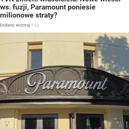
ws. fuzji, Paramount poniesie
milionowe straty?
Dodano:
wczoraj
7:32