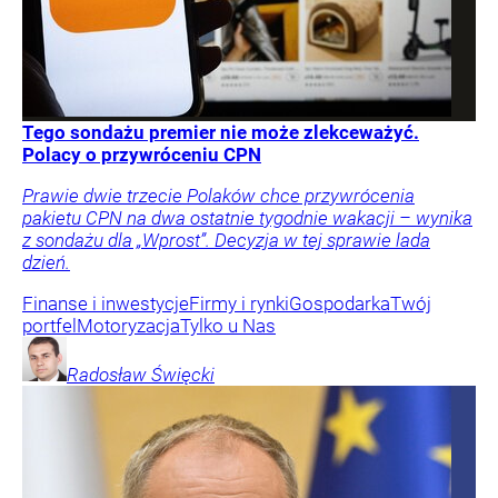
Tego sondażu premier nie może zlekceważyć.
Polacy o przywróceniu CPN
Prawie dwie trzecie Polaków chce przywrócenia
pakietu CPN na dwa ostatnie tygodnie wakacji – wynika
z sondażu dla „Wprost”. Decyzja w tej sprawie lada
dzień.
Finanse i inwestycje
Firmy i rynki
Gospodarka
Twój
portfel
Motoryzacja
Tylko u Nas
Radosław
Święcki