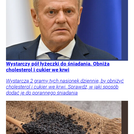
Wystarczy pół łyżeczki do śniadania. Obniża
cholesterol i cukier we krwi
Wystarczą 2 gramy tych nasionek dziennie, by obniżyć
cholesterol i cukier we krwi. Sprawdź, w jaki sposób
dodać je do porannego śniadania