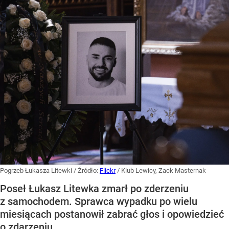
Pogrzeb Łukasza Litewki
/ Źródło:
Flickr
/
Klub Lewicy, Zack Masternak
Poseł Łukasz Litewka zmarł po zderzeniu
z samochodem. Sprawca wypadku po wielu
miesiącach postanowił zabrać głos i opowiedzieć
o zdarzeniu.