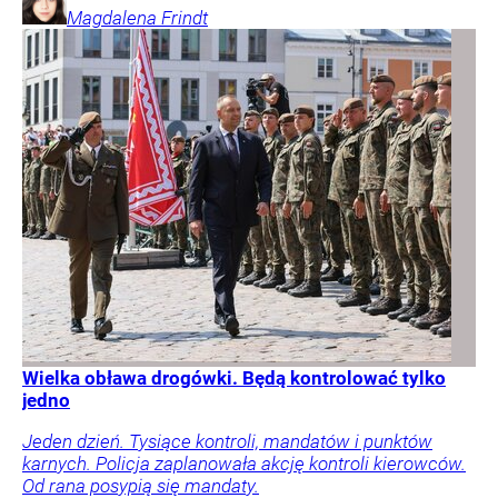
Magdalena
Frindt
Wielka obława drogówki. Będą kontrolować tylko
jedno
Jeden dzień. Tysiące kontroli, mandatów i punktów
karnych. Policja zaplanowała akcję kontroli kierowców.
Od rana posypią się mandaty.