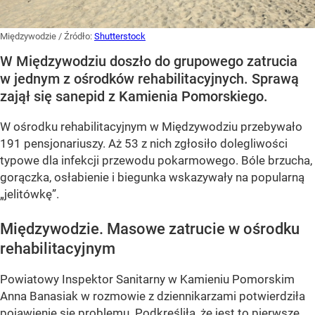
Międzywodzie
/ Źródło:
Shutterstock
W Międzywodziu doszło do grupowego zatrucia
w jednym z ośrodków rehabilitacyjnych. Sprawą
zajął się sanepid z Kamienia Pomorskiego.
W ośrodku rehabilitacyjnym w Międzywodziu przebywało
191 pensjonariuszy. Aż 53 z nich zgłosiło dolegliwości
typowe dla infekcji przewodu pokarmowego. Bóle brzucha,
gorączka, osłabienie i biegunka wskazywały na popularną
„jelitówkę”.
Międzywodzie. Masowe zatrucie w ośrodku
rehabilitacyjnym
Powiatowy Inspektor Sanitarny w Kamieniu Pomorskim
Anna Banasiak w rozmowie z dziennikarzami potwierdziła
pojawienie się problemu. Podkreśliła, że jest to pierwsze