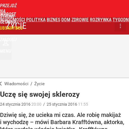
PRZEJDŹ
NA
WPROST
STRONĘ
WIADOMOŚCI
POLITYKA
BIZNES
DOM
ZDROWIE
ROZRYWKA
TYGODN
GŁÓWNĄ
ŻYCIE
UBSKRYBUJ
ZALOGUJ
MENU
Wiadomości
/
Życie
Uczę się swojej sklerozy
24
stycznia
2016
20:00
/
25
stycznia
2016
11:55
Dziwię się, że ucieka mi czas. Ale robię makijaż
i wychodzę – mówi Barbara Krafftówna, aktorka,