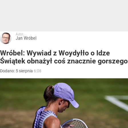
Autor:
Jan Wróbel
Wróbel: Wywiad z Woydyłło o Idze
Świątek obnażył coś znacznie gorszego
Dodano:
5
sierpnia
6:08