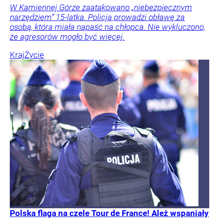
W Kamiennej Górze zaatakowano „niebezpiecznym
narzędziem” 15-latka. Policja prowadzi obławę za
osobą, która miała napaść na chłopca. Nie wykluczono,
że agresorów mogło być więcej.
Kraj
Życie
Polska flaga na czele Tour de France! Ależ wspaniały