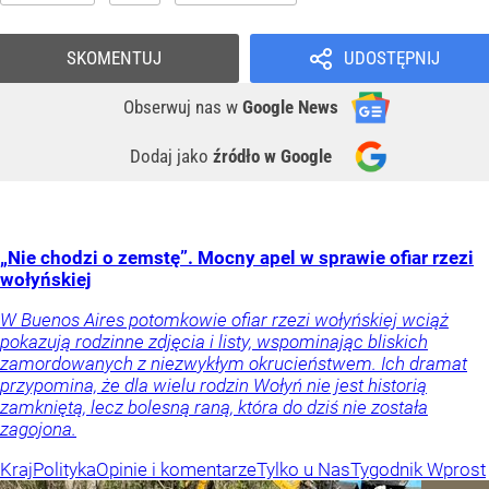
SKOMENTUJ
UDOSTĘPNIJ
Obserwuj nas
w
Google News
Dodaj jako
źródło w Google
„Nie chodzi o zemstę”. Mocny apel w sprawie ofiar rzezi
wołyńskiej
W Buenos Aires potomkowie ofiar rzezi wołyńskiej wciąż
pokazują rodzinne zdjęcia i listy, wspominając bliskich
zamordowanych z niezwykłym okrucieństwem. Ich dramat
przypomina, że dla wielu rodzin Wołyń nie jest historią
zamkniętą, lecz bolesną raną, która do dziś nie została
zagojona.
Kraj
Polityka
Opinie i komentarze
Tylko u Nas
Tygodnik Wprost