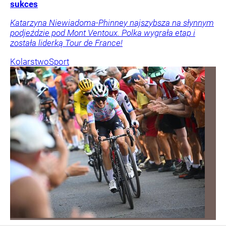
sukces
Katarzyna Niewiadoma-Phinney najszybsza na słynnym
podjeździe pod Mont Ventoux. Polka wygrała etap i
została liderką Tour de France!
Kolarstwo
Sport