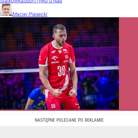
Siatkówka
Sport
Tylko u Nas
Maciej
Piasecki