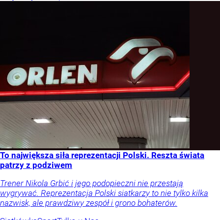
To największa siła reprezentacji Polski. Reszta świata
patrzy z podziwem
Trener Nikola Grbić i jego podopieczni nie przestają
wygrywać. Reprezentacja Polski siatkarzy to nie tylko kilka
nazwisk, ale prawdziwy zespół i grono bohaterów.