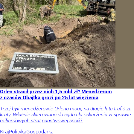
Orlen stracił przez nich 1,5 mld zł? Menedżerom
z czasów Obajtka grozi po 25 lat więzienia
Trzej byli menedżerowie Orlenu mogą na długie lata trafić za
kraty. Właśnie skierowano do sądu akt oskarżenia w sprawie
miliardowych strat państwowej spółki.
Kraj
Polityka
Gospodarka