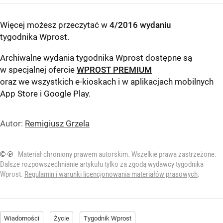
Więcej możesz przeczytać w
4/2016 wydaniu
tygodnika Wprost
.
Archiwalne wydania tygodnika Wprost dostępne są
w specjalnej ofercie
WPROST PREMIUM
oraz we wszystkich e-kioskach i w aplikacjach mobilnych
App Store
i
Google Play
.
Autor:
Remigiusz Grzela
© ℗
Materiał chroniony prawem autorskim. Wszelkie prawa zastrzeżone.
Dalsze rozpowszechnianie artykułu tylko za zgodą wydawcy tygodnika
Wprost.
Regulamin i warunki licencjonowania materiałów prasowych
.
Wiadomości
Życie
Tygodnik Wprost