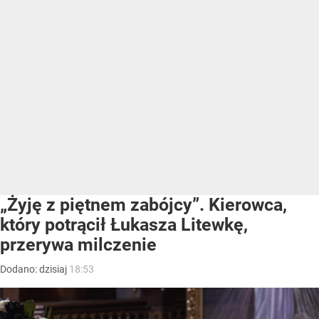
„Żyję z piętnem zabójcy”. Kierowca,
który potrącił Łukasza Litewkę,
przerywa milczenie
Dodano:
dzisiaj
18:53