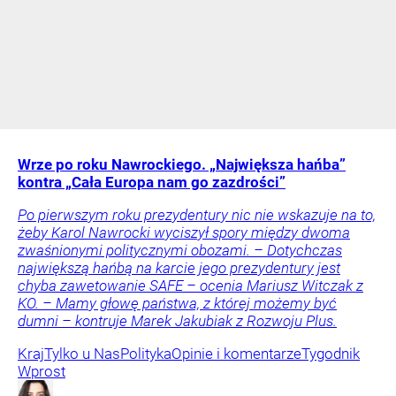
Wrze po roku Nawrockiego. „Największa hańba”
kontra „Cała Europa nam go zazdrości”
Po pierwszym roku prezydentury nic nie wskazuje na to,
żeby Karol Nawrocki wyciszył spory między dwoma
zwaśnionymi politycznymi obozami. – Dotychczas
największą hańbą na karcie jego prezydentury jest
chyba zawetowanie SAFE – ocenia Mariusz Witczak z
KO. – Mamy głowę państwa, z której możemy być
dumni – kontruje Marek Jakubiak z Rozwoju Plus.
Kraj
Tylko u Nas
Polityka
Opinie i komentarze
Tygodnik
Wprost