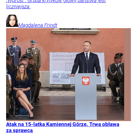
„Wprost”. Grupa krytyków głowy państwa jest
liczniejsza.
Magdalena
Frindt
Atak na 15-latka Kamiennej Górze. Trwa obława
za sprawcą