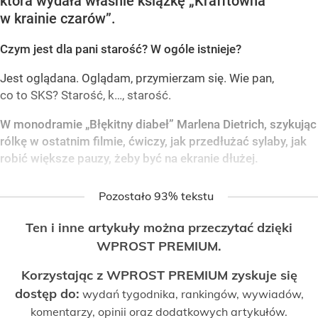
która wydała właśnie książkę „Krafftówna
w krainie czarów”.
Czym jest dla pani starość? W ogóle istnieje?
Jest oglądana. Oglądam, przymierzam się. Wie pan,
co to SKS? Starość, k…, starość.
W monodramie „Błękitny diabeł” Marlena Dietrich, szykując
rólkę w ostatnim filmie, ćwiczy, jak przedłużać sylaby, jak
robić większe pauzy, żeby być na ekranie dłużej.
Pozostało 93% tekstu
Ten i inne artykuły można przeczytać dzięki
WPROST PREMIUM.
Korzystając z WPROST PREMIUM zyskuje się
dostęp do:
wydań tygodnika, rankingów, wywiadów,
komentarzy, opinii oraz dodatkowych artykułów.