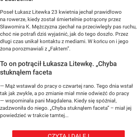
Poseł Łukasz Litewka 23 kwietnia jechał prawidłowo
na rowerze, kiedy został śmiertelnie potrącony przez
Sławomira K. Mężczyzna zjechał na przeciwległy pas ruchu,
choć nie potrafi dziś wyjaśnić, jak do tego doszło. Przez
długi czas unikał kontaktu z mediami. W końcu on i jego
żona porozmawiali z „Faktem”.
To on potrącił Łukasza Litewkę. „Chyba
stuknąłem faceta
— Mąż wstawał do pracy o czwartej rano. Tego dnia wstał
tak jak zwykle, a po zmianie miał mnie odwieźć do pracy
— wspominała pani Magdalena. Kiedy się spóźniał,
zadzwoniła do niego. „Chyba stuknąłem faceta” – miał jej
powiedzieć w trakcie tamtej...
CZYTAJ DALEJ